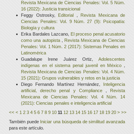
Revista Mexicana de Ciencias Penales: Vol. 5 Núm.
16 (2022): Justicia transicional
Feggy Ostrosky,
Editorial
,
Revista Mexicana de
Ciencias Penales: Vol. 9 Núm. 27 (9): Psicopatía:
Biología y cultura
Erika Bardales Lazcano,
El proceso penal acusatorio
como una autopista
,
Revista Mexicana de Ciencias
Penales: Vol. 1 Núm. 2 (2017): Sistemas Penales en
Latinomérica
Guadalupe Irene Juárez Ortiz,
Adolescentes
indígenas en el sistema penal juvenil en México
,
Revista Mexicana de Ciencias Penales: Vol. 4 Núm.
15 (2021): Grupos vulnerables y retos en la justicia
Diego Fernando Martínez Hernández,
Inteligencia
artificial, derecho penal y Compliance
,
Revista
Mexicana de Ciencias Penales: Vol. 4 Núm. 14
(2021): Ciencias penales e inteligencia artificial
<<
<
1
2
3
4
5
6
7
8
9
10
11
12
13
14
15
16
17
18
19
20
>
>>
También puede
Iniciar una búsqueda de similitud avanzada
para este artículo.