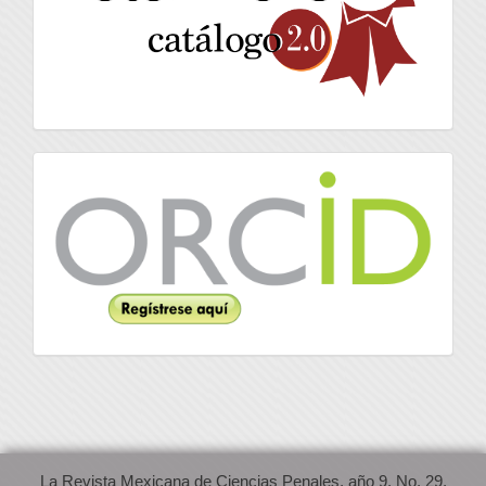
Orcid
La Revista Mexicana de Ciencias Penales, año 9, No. 29,