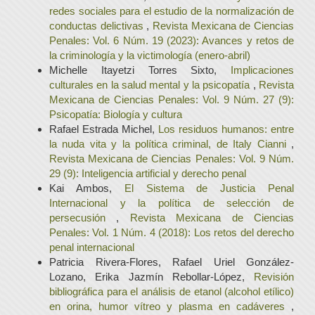
redes sociales para el estudio de la normalización de
conductas delictivas
,
Revista Mexicana de Ciencias
Penales: Vol. 6 Núm. 19 (2023): Avances y retos de
la criminología y la victimología (enero-abril)
Michelle Itayetzi Torres Sixto,
Implicaciones
culturales en la salud mental y la psicopatía
,
Revista
Mexicana de Ciencias Penales: Vol. 9 Núm. 27 (9):
Psicopatía: Biología y cultura
Rafael Estrada Michel,
Los residuos humanos: entre
la nuda vita y la política criminal, de Italy Cianni
,
Revista Mexicana de Ciencias Penales: Vol. 9 Núm.
29 (9): Inteligencia artificial y derecho penal
Kai Ambos,
El Sistema de Justicia Penal
Internacional y la política de selección de
persecusión
,
Revista Mexicana de Ciencias
Penales: Vol. 1 Núm. 4 (2018): Los retos del derecho
penal internacional
Patricia Rivera-Flores, Rafael Uriel González-
Lozano, Erika Jazmín Rebollar-López,
Revisión
bibliográfica para el análisis de etanol (alcohol etílico)
en orina, humor vítreo y plasma en cadáveres
,