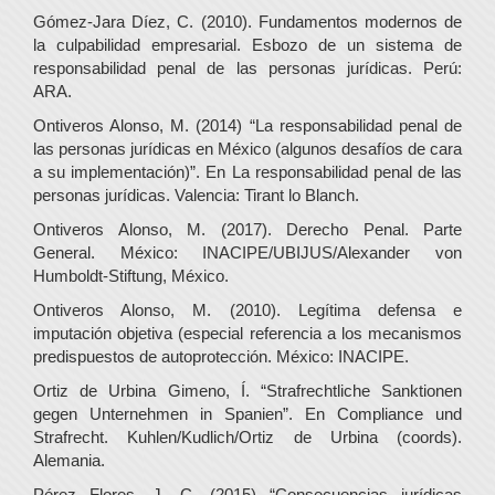
Gómez-Jara Díez, C. (2010). Fundamentos modernos de
la culpabilidad empresarial. Esbozo de un sistema de
responsabilidad penal de las personas jurídicas. Perú:
ARA.
Ontiveros Alonso, M. (2014) “La responsabilidad penal de
las personas jurídicas en México (algunos desafíos de cara
a su implementación)”. En La responsabilidad penal de las
personas jurídicas. Valencia: Tirant lo Blanch.
Ontiveros Alonso, M. (2017). Derecho Penal. Parte
General. México: INACIPE/UBIJUS/Alexander von
Humboldt-Stiftung, México.
Ontiveros Alonso, M. (2010). Legítima defensa e
imputación objetiva (especial referencia a los mecanismos
predispuestos de autoprotección. México: INACIPE.
Ortiz de Urbina Gimeno, Í. “Strafrechtliche Sanktionen
gegen Unternehmen in Spanien”. En Compliance und
Strafrecht. Kuhlen/Kudlich/Ortiz de Urbina (coords).
Alemania.
Pérez Flores, J. C. (2015) “Consecuencias jurídicas