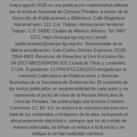
mayo-agosto 2026 es una publicación cuatrimestral editada
por el Instituto Nacional de Ciencias Penales, a través de la
Dirección de Publicaciones y Biblioteca. Calle Magisterio
Nacional núm. 113, Col. Tlalpan, demarcación territorial
Tlalpan, C.P. 14000, Ciudad de México, México. Tel. 5487
1571; https://inacipe.fgr.org.mx/; email:
publicaciones@inacipe.fgr.org.mx. Responsable de la
última actualización: Juan Carlos Gómez Espinoza. ISSN:
2954-4963. Reservas de Derechos al Uso Exclusivo No.
04-2017-080214584200-102; Licitud de Título y contenido:
17106. Expediente: CCPRI/3/TC/18/21019 otorgado por la
comisión Calificadora de Publicaciones y Revistas
Ilustradas de la Secretaría de Gobernación. El contenido de
los textos publicados es responsabilidad de cada autor y no
representa el punto de vista de la Revista Mexicana de
Ciencias Penales. Se publica bajo una licencia Creative
Commons CC BY 4.0: se autoriza la reproducción parcial o
total de los contenidos o imágenes de la obra, incluyendo el
almacenamiento electrónico, siempre que se dé crédito de
manera adecuada, se brinde un enlace a la licencia y se
indique si se han realizado cambios.