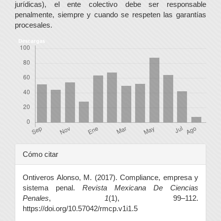
jurídicas), el ente colectivo debe ser responsable
penalmente, siempre y cuando se respeten las garantías
procesales.
Descargas
Detalles
Cómo citar
del
Ontiveros Alonso, M. (2017). Compliance, empresa y
artículo
sistema penal.
Revista Mexicana De Ciencias
Penales
,
1
(1), 99–112.
https://doi.org/10.57042/rmcp.v1i1.5