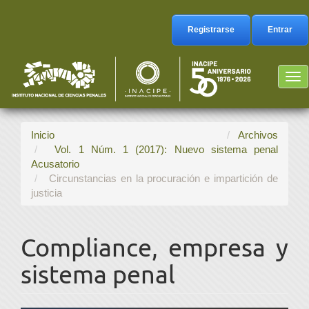
Navegación
principal
Registrarse
Entrar
Contenido
principal
Barra
Tog
lateral
nav
Inicio
Archivos
Vol. 1 Núm. 1 (2017): Nuevo sistema penal
Acusatorio
Circunstancias en la procuración e impartición de
justicia
Compliance, empresa y
sistema penal