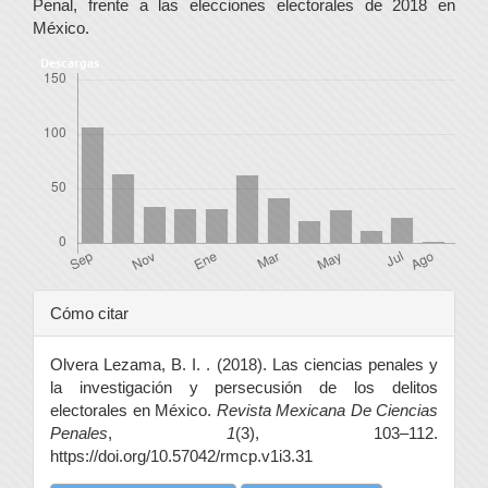
Penal, frente a las elecciones electorales de 2018 en
México.
Descargas
Detalles
Cómo citar
del
Olvera Lezama, B. I. . (2018). Las ciencias penales y
artículo
la investigación y persecusión de los delitos
electorales en México.
Revista Mexicana De Ciencias
Penales
,
1
(3), 103–112.
https://doi.org/10.57042/rmcp.v1i3.31