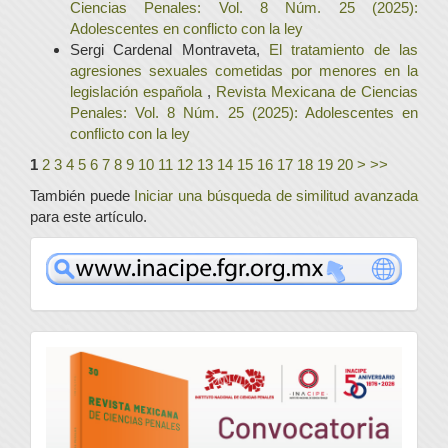
Ciencias Penales: Vol. 8 Núm. 25 (2025):
Adolescentes en conflicto con la ley
Sergi Cardenal Montraveta,
El tratamiento de las
agresiones sexuales cometidas por menores en la
legislación española
,
Revista Mexicana de Ciencias
Penales: Vol. 8 Núm. 25 (2025): Adolescentes en
conflicto con la ley
1
2
3
4
5
6
7
8
9
10
11
12
13
14
15
16
17
18
19
20
>
>>
También puede
Iniciar una búsqueda de similitud avanzada
para este artículo.
www
convocatoria