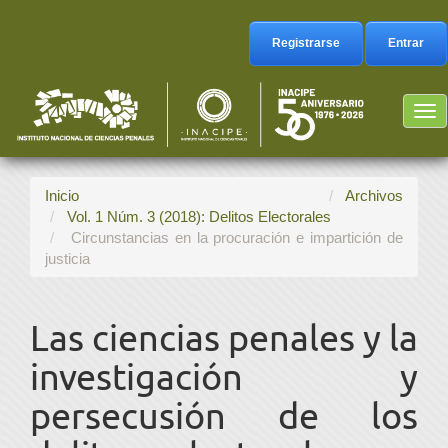
Navegación
principal
Registrarse
Entrar
Contenido
principal
Barra
Tog
lateral
nav
Inicio
Archivos
Vol. 1 Núm. 3 (2018): Delitos Electorales
Circunstancias en la procuración e impartición de
justicia
Las ciencias penales y la
investigación y
persecusión de los