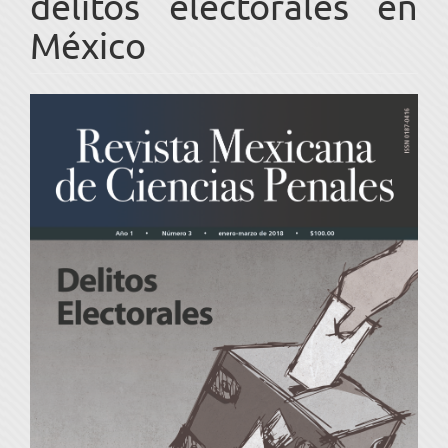
delitos electorales en
México
Barra
lateral
del
artículo