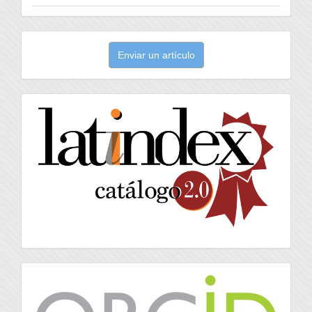
Enviar
Enviar un artículo
un
artículo
latindex
Orcid