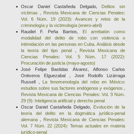
Oscar Daniel Castañeda Delgado,
Delitos sin
víctimas
,
Revista Mexicana de Ciencias Penales:
Vol. 6 Núm. 19 (2023): Avances y retos de la
criminología y la victimología (enero-abril)
Raudiel F. Peña Barrios,
El arrebatón como
modalidad del delito de robo con violencia o
intimidación en las personas en Cuba. Análisis desde
la teoría del tipo penal
,
Revista Mexicana de
Ciencias Penales: Vol. 5 Núm. 17 (2022):
Procuración de justicia (mayo-agosto)
José Felipe Bastidas Álvarez, Alfonso Carlos
Ontiveros Elguezabal , José Rodolfo Lizárraga
Russell ,
La fenomenología del robo en México:
estudios sobre sus factores endógenos y exógenos
,
Revista Mexicana de Ciencias Penales: Vol. 9 Núm.
29 (9): Inteligencia artificial y derecho penal
Oscar Daniel Castañeda Delgado,
Evolución de la
teoría del delito en la dogmática jurídico-penal
alemana
,
Revista Mexicana de Ciencias Penales:
Vol. 7 Núm. 22 (2024): Temas actuales en materia
jurídico-penal