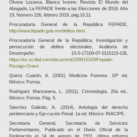
Olvera Lezama, Blanca Ivonne, Revista El Mundo del
Abogado, La FEPADE frente a las Elecciones de 2018. Año
19, Número 226, febrero 2018, pág.10,11.
Procuraduría General de la República FEPADE.
http://www.fepade.gob.mx/delitos.html
.
Procuraduría General de la República, Investigación y
persecución de delitos electorales, Auditoría de
Desempeño: 15-0-17100-07-0115115-GB,
https://es.scribd.com/document/339915329/Fepade-
Rezago-Grave
Quiroz Cuarón, A. (2001) Medicina Forense. 10ª ed.
México: Porrúa.
Rodríguez Manzanera, L. (2011). Criminología. 25a ed.,
México: Porrúa. Pág. 5.
Sánchez Galindo, A. (2014). Antología del derecho
penitenciario y Eje-cución Penal. 1a ed. México: INACIPE.
Secretaría General, Secretaría de Servicios
Parlamentarios, Publicado en el Diario Oficial de la
Federación el 14 de agosto de 1931, última reforma