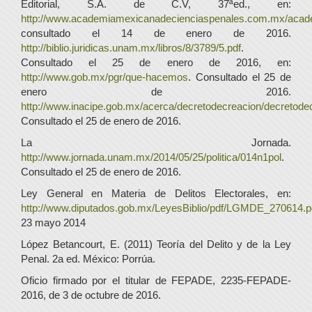
Editorial, S.A. de C.V, 37ªed., en:
http://www.academiamexicanadecienciaspenales.com.mx/acade
consultado el 14 de enero de 2016.
http://biblio.juridicas.unam.mx/libros/8/3789/5.pdf
.
Consultado el 25 de enero de 2016, en:
http://www.gob.mx/pgr/que-hacemos
. Consultado el 25 de
enero de 2016.
http://www.inacipe.gob.mx/acerca/decretodecreacion/decretode
Consultado el 25 de enero de 2016.
La Jornada.
http://www.jornada.unam.mx/2014/05/25/politica/014n1pol
.
Consultado el 25 de enero de 2016.
Ley General en Materia de Delitos Electorales, en:
http://www.diputados.gob.mx/LeyesBiblio/pdf/LGMDE_270614.p
23 mayo 2014
López Betancourt, E. (2011) Teoría del Delito y de la Ley
Penal. 2a ed. México: Porrúa.
Oficio firmado por el titular de FEPADE, 2235-FEPADE-
2016, de 3 de octubre de 2016.