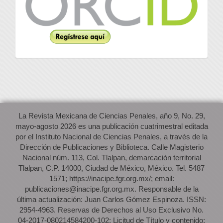
La Revista Mexicana de Ciencias Penales, año 9, No. 29,
mayo-agosto 2026 es una publicación cuatrimestral editada
por el Instituto Nacional de Ciencias Penales, a través de la
Dirección de Publicaciones y Biblioteca. Calle Magisterio
Nacional núm. 113, Col. Tlalpan, demarcación territorial
Tlalpan, C.P. 14000, Ciudad de México, México. Tel. 5487
1571; https://inacipe.fgr.org.mx/; email:
publicaciones@inacipe.fgr.org.mx. Responsable de la
última actualización: Juan Carlos Gómez Espinoza. ISSN:
2954-4963. Reservas de Derechos al Uso Exclusivo No.
04-2017-080214584200-102; Licitud de Título y contenido: