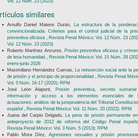
Vol. 12 Núm. 23 (2023)
rtículos similares
Arnulfo Daniel Mateos Durán,
La estructura de la ponderac
convencionalizada. Criterios para el control judicial de la pris
preventiva oficiosa
,
Revista Penal México: Vol. 12 Núm. 23 (202
Vol. 12 Núm. 23 (2023)
Roberto Martínez Anzures,
Prisión preventiva oficiosa y críme
de lesa humanidad
,
Revista Penal México: Vol. 15 Núm. 28 (202
enero-junio 2026
Maximiliano Hernández Cuevas,
La reinserción social ante la p
de prisión y el principio de proporcionalidad
,
Revista Penal Méxi
Vol. 9 Núm. 16-17 (2020): RPM
José León Alapont,
Prisión preventiva, secreto sumaria
información y acceso a los elementos esenciales de 
actuaciones: análisis de la jurisprudencia del Tribunal Constitucio
español
,
Revista Penal México: Vol. 11 Núm. 20 (2022): RPM
Juana del Carpio Delgado,
La pena de prisión permanente en
anteproyecto de 2012 de reforma del Código Penal españ
Revista Penal México: Vol. 3 Núm. 5 (2013): RPM
Pablo Mora Díez,
Agresiones sexuales y prisión provision