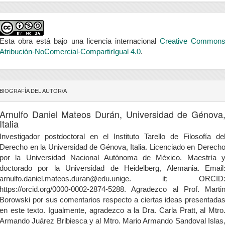
Esta obra está bajo una licencia internacional
Creative Common
Atribución-NoComercial-CompartirIgual 4.0
.
BIOGRAFÍA DEL AUTOR/A
Arnulfo Daniel Mateos Durán,
Universidad de Génova
Italia
Investigador postdoctoral en el Instituto Tarello de Filosofía de
Derecho en la Universidad de Génova, Italia. Licenciado en Derech
por la Universidad Nacional Autónoma de México. Maestría 
doctorado por la Universidad de Heidelberg, Alemania. Email
arnulfo.daniel.mateos.duran@edu.unige. it; ORCID
https://orcid.org/0000-0002-2874-5288. Agradezco al Prof. Marti
Borowski por sus comentarios respecto a ciertas ideas presentada
en este texto. Igualmente, agradezco a la Dra. Carla Pratt, al Mtro
Armando Juárez Bribiesca y al Mtro. Mario Armando Sandoval Islas