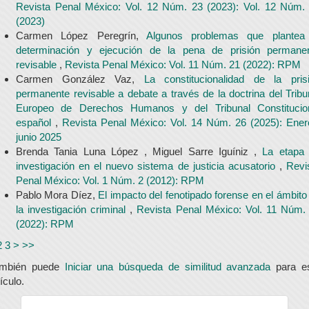
Revista Penal México: Vol. 12 Núm. 23 (2023): Vol. 12 Núm.
(2023)
Carmen López Peregrín,
Algunos problemas que plantea
determinación y ejecución de la pena de prisión permane
revisable
,
Revista Penal México: Vol. 11 Núm. 21 (2022): RPM
Carmen González Vaz,
La constitucionalidad de la pris
permanente revisable a debate a través de la doctrina del Tribu
Europeo de Derechos Humanos y del Tribunal Constitucio
español
,
Revista Penal México: Vol. 14 Núm. 26 (2025): Ener
junio 2025
Brenda Tania Luna López , Miguel Sarre Iguíniz ,
La etapa
investigación en el nuevo sistema de justicia acusatorio
,
Revi
Penal México: Vol. 1 Núm. 2 (2012): RPM
Pablo Mora Díez,
El impacto del fenotipado forense en el ámbito
la investigación criminal
,
Revista Penal México: Vol. 11 Núm.
(2022): RPM
2
3
>
>>
ambién puede
Iniciar una búsqueda de similitud avanzada
para e
tículo.