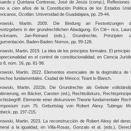
uardo y Quintana Contreras, José de Jesús (comp.), Reflexiones
rno a cien años de la Constitución Política de los Estados Uni
xicanos, Ocotlán: Universidad de Guadalajara, pp. 29-44.
orowski, Martin. 2009. Die Bindung an Festsetzungen d
setzgebers in der grundrechtlichen Abwägung. En Clé¬ rico, Laur
eckmann, Jan-Reinard (eds.), Grundrechte, Prinzipien 
gumentación. Baden-Baden: Nomos, pp. 99-128.
rowski, Martin. 2019. La idea de los principios formales. El principio
oporcionalidad en el control de constitucionalidad, en Ciencia Jurídi
o 8, núm. 16, pp. 81-98.
rowski, Martin. 2022. Elementos esenciales de la dogmática de 
rechos fundamentales. Ciudad de México: Tirant lo Blanch.
rowski, Martin. 2022b. Die Grundrechte als Gebote vollständi
timierung, en Bäcker, Carsten (ed.), Rechtsdiskurs, Rechtsprinzipi
chtsbegriff. Elemente einer diskursiven Theorie fundamentaler Rech
mposium zum 75. Geburtstag von Robert Alexy. Tubinga: M
ebeck, pp. 197-215.
rowski, Martin. 2023. La reconstrucción de Robert Alexy del dere
neral a la igualdad, en Villa-Rosas, Gonzalo et al. (eds.), Derec