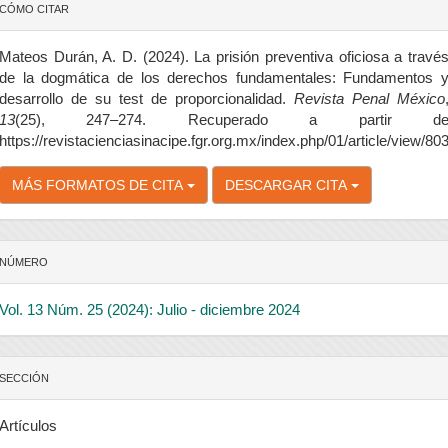
etalles
CÓMO CITAR
el
rtículo
Mateos Durán, A. D. (2024). La prisión preventiva oficiosa a travé
de la dogmática de los derechos fundamentales: Fundamentos 
desarrollo de su test de proporcionalidad.
Revista Penal México
13
(25), 247–274. Recuperado a partir d
https://revistacienciasinacipe.fgr.org.mx/index.php/01/article/view/80
MÁS FORMATOS DE CITA
DESCARGAR CITA
NÚMERO
Vol. 13 Núm. 25 (2024): Julio - diciembre 2024
SECCIÓN
Artículos