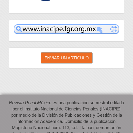
inacipe
Enviar
ENVIAR UN ARTÍCULO
un
artículo
Revista Penal México
es una publicación semestral editada
por el Instituto Nacional de Ciencias Penales (INACIPE)
por medio de la División de Publicaciones y Gestión de la
Información Académica. Domicilio de la publicación:
Magisterio Nacional núm. 113, col. Tlalpan, demarcación