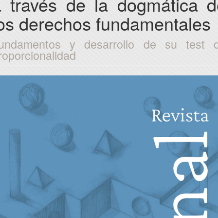
a través de la dogmática d
los derechos fundamentales
undamentos y desarrollo de su test 
roporcionalidad