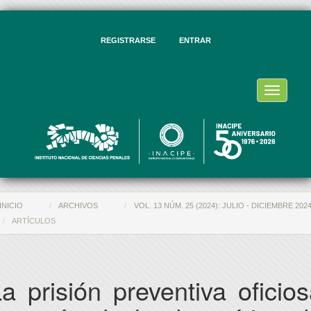
vegación
ncipal
ntenido
REGISTRARSE
ENTRAR
ncipal
rra
eral
Toggle
navigati
INICIO
ARCHIVOS
VOL. 13 NÚM. 25 (2024): JULIO - DICIEMBRE 202
ARTÍCULOS
a prisión preventiva oficio