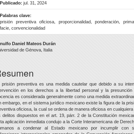
Publicado:
jul. 31, 2024
Palabras clave:
prisión preventiva oficiosa, proporcionalidad, ponderación, prim
facie, convencionalidad
ontenido
nulfo Daniel Mateos Durán
iversidad de Génova, Italia
rincipal
el
Resumen
rtículo
 prisión preventiva es una medida cautelar que debido a su inte
tervención en los derechos a la libertad personal y la presunción
ocencia es considerada generalmente como una medida extraordinar
n embargo, en el sistema jurídico mexicano existe la figura de la pris
eventiva oficiosa, la cual se ordena de manera oficiosa en cualquiera
s delitos dispuestos en el art. 19, párr. 2 de la Constitución mexica
ta aplicación inmediata condujo a la Corte Interamericana de Derec
manos a condenar al Estado mexicano por incumplir con 