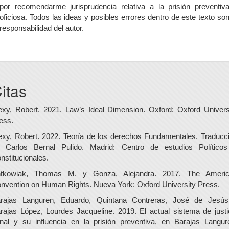
por recomendarme jurisprudencia relativa a la prisión preventiv
oficiosa. Todos las ideas y posibles errores dentro de este texto so
responsabilidad del autor.
itas
exy, Robert. 2021. Law’s Ideal Dimension. Oxford: Oxford Univers
ess.
exy, Robert. 2022. Teoría de los derechos Fundamentales. Traducc
 Carlos Bernal Pulido. Madrid: Centro de estudios Político
nstitucionales.
tkowiak, Thomas M. y Gonza, Alejandra. 2017. The Ameri
nvention on Human Rights. Nueva York: Oxford University Press.
rajas Languren, Eduardo, Quintana Contreras, José de Jesú
rajas López, Lourdes Jacqueline. 2019. El actual sistema de justi
nal y su influencia en la prisión preventiva, en Barajas Langur