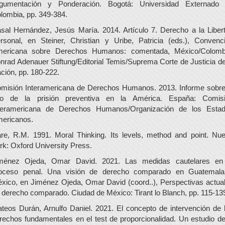
gumentación y Ponderación. Bogotá: Universidad Externado
lombia, pp. 349-384.
sal Hernández, Jesús María. 2014. Artículo 7. Derecho a la Liber
rsonal, en Steiner, Christian y Uribe, Patricia (eds.), Convenc
ericana sobre Derechos Humanos: comentada, México/Colomb
nrad Adenauer Stiftung/Editorial Temis/Suprema Corte de Justicia de
ción, pp. 180-222.
misión Interamericana de Derechos Humanos. 2013. Informe sobre
o de la prisión preventiva en la América. España: Comis
teramericana de Derechos Humanos/Organización de los Esta
ericanos.
re, R.M. 1991. Moral Thinking. Its levels, method and point. Nu
rk: Oxford University Press.
ménez Ojeda, Omar David. 2021. Las medidas cautelares en
oceso penal. Una visión de derecho comparado en Guatemal
xico, en Jiménez Ojeda, Omar David (coord..), Perspectivas actua
 derecho comparado. Ciudad de México: Tirant lo Blanch, pp. 115-13
teos Durán, Arnulfo Daniel. 2021. El concepto de intervención de 
rechos fundamentales en el test de proporcionalidad. Un estudio de