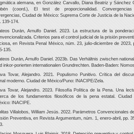
gmática alemana, en González Carvallo, Diana Beatriz y Sánchez G
bén (coord.), El test de proporcionalidad. Convergencia
vergencias, Ciudad de México: Suprema Corte de Justicia de la Naci
. 139-174.
teos Durán, Arnulfo Daniel. 2023. La estructura de la ponderac
nvencionalizada. Criterios para el control judicial de la prisión prevent
iciosa, en Revista Penal México, núm. 23, julio-diciembre de 2023, 
5-135.
teos Durán, Arnulfo Daniel. 2023b. Das Verhältnis zwischen nationa
d inkor-porierten internationalen Grundrechten. Baden-Baden: Nomos
va Tovar, Alejandro. 2021. Populismo Punitivo. Crítica del discu
nal moderno. Ciudad de México/Puno: INACIPE/Zela.
va Tovar, Alejandro. 2023. Filosofía Política de la Pena. Una lect
erca de los fundamentos filosóficos de la pena estatal. Ciudad
xico: INACIPE.
litas Villalobos, William Jesús. 2022. Parámetros Convencionales de
isión Preventiva, en Revista Argumentum, núm. 1, enero-abril, pp. 3
3.
lacios Mosquera, Luis Blaimir. 2018. Detención preventiva y control