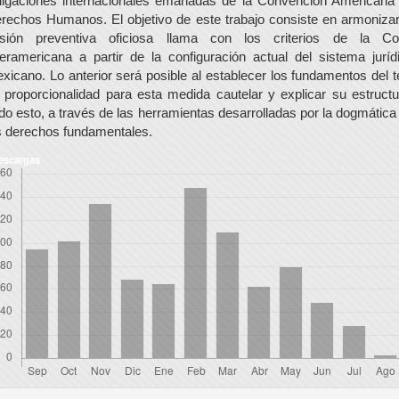
ligaciones internacionales emanadas de la Convención Americana
rechos Humanos. El objetivo de este trabajo consiste en armonizar
isión preventiva oficiosa llama con los criterios de la Co
teramericana a partir de la configuración actual del sistema juríd
xicano. Lo anterior será posible al establecer los fundamentos del t
 proporcionalidad para esta medida cautelar y explicar su estructu
do esto, a través de las herramientas desarrolladas por la dogmática
s derechos fundamentales.
escargas