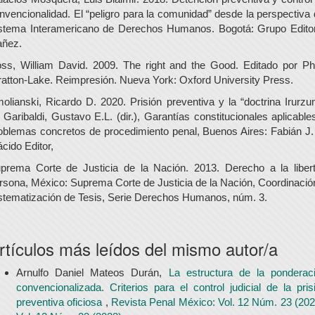
nvencionalidad. El “peligro para la comunidad” desde la perspectiva 
stema Interamericano de Derechos Humanos. Bogotá: Grupo Editor
añez.
ss, William David. 2009. The right and the Good. Editado por Phi
ratton-Lake. Reimpresión. Nueva York: Oxford University Press.
olianski, Ricardo D. 2020. Prisión preventiva y la “doctrina Irurzu
 Garibaldi, Gustavo E.L. (dir.), Garantías constitucionales aplicable
oblemas concretos de procedimiento penal, Buenos Aires: Fabián J.
ácido Editor,
prema Corte de Justicia de la Nación. 2013. Derecho a la liber
rsona, México: Suprema Corte de Justicia de la Nación, Coordinació
stematización de Tesis, Serie Derechos Humanos, núm. 3.
rtículos más leídos del mismo autor/a
Arnulfo Daniel Mateos Durán,
La estructura de la ponderac
convencionalizada. Criterios para el control judicial de la pris
preventiva oficiosa
,
Revista Penal México: Vol. 12 Núm. 23 (202