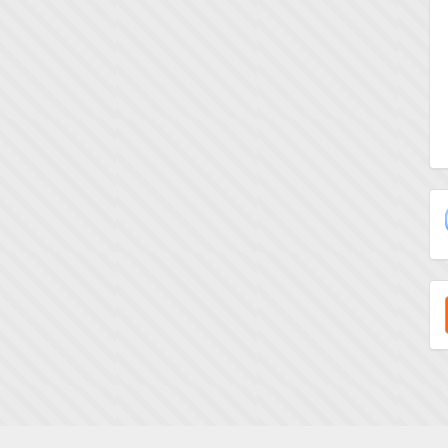
E
u
a