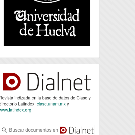
index
Revista indizada en la base de datos de Clase y
directorio Latindex,
clase.unam.mx
y
www.latindex.org