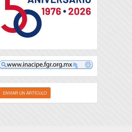
inacipe
nviar
ENVIAR UN ARTÍCULO
n
rtículo