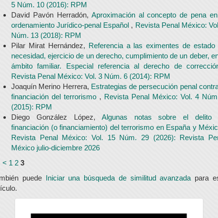
5 Núm. 10 (2016): RPM
David Pavón Herradón,
Aproximación al concepto de pena en
ordenamiento Jurídico-penal Español
,
Revista Penal México: Vol
Núm. 13 (2018): RPM
Pilar Mirat Hernández,
Referencia a las eximentes de estado
necesidad, ejercicio de un derecho, cumplimiento de un deber, en
ámbito familiar. Especial referencia al derecho de correcci
Revista Penal México: Vol. 3 Núm. 6 (2014): RPM
Joaquín Merino Herrera,
Estrategias de persecución penal contra
financiación del terrorismo
,
Revista Penal México: Vol. 4 Núm
(2015): RPM
Diego González López,
Algunas notas sobre el delito
financiación (o financiamiento) del terrorismo en España y Méxi
Revista Penal México: Vol. 15 Núm. 29 (2026): Revista Pe
México julio-diciembre 2026
<
<
1
2
3
ambién puede
Iniciar una búsqueda de similitud avanzada
para e
tículo.
universidad