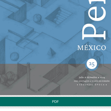
rra
teral
l
tículo
PDF