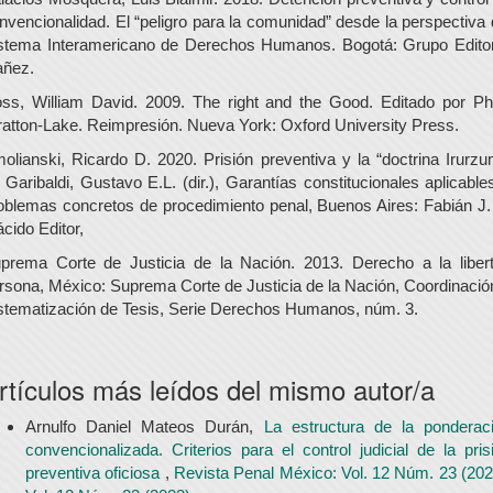
nvencionalidad. El “peligro para la comunidad” desde la perspectiva 
stema Interamericano de Derechos Humanos. Bogotá: Grupo Editor
añez.
ss, William David. 2009. The right and the Good. Editado por Phi
ratton-Lake. Reimpresión. Nueva York: Oxford University Press.
olianski, Ricardo D. 2020. Prisión preventiva y la “doctrina Irurzu
 Garibaldi, Gustavo E.L. (dir.), Garantías constitucionales aplicable
oblemas concretos de procedimiento penal, Buenos Aires: Fabián J.
ácido Editor,
prema Corte de Justicia de la Nación. 2013. Derecho a la liber
rsona, México: Suprema Corte de Justicia de la Nación, Coordinació
stematización de Tesis, Serie Derechos Humanos, núm. 3.
rtículos más leídos del mismo autor/a
Arnulfo Daniel Mateos Durán,
La estructura de la ponderac
convencionalizada. Criterios para el control judicial de la pris
preventiva oficiosa
,
Revista Penal México: Vol. 12 Núm. 23 (202