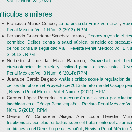
Vol. 12 Núm. 23 (2023)
rtículos similares
Francisco Muñoz Conde ,
La herencia de Franz von Liszt
,
Revi
Penal México: Vol. 1 Núm. 2 (2012): RPM
Fernando Guanarteme Sánchez Lázaro ,
Deconstruyendo el rie
permitido. Delitos contra la salud pública, principio de precauci
delitos contra la seguridad vial
,
Revista Penal México: Vol. 1 N
2 (2012): RPM
Norberto J. de la Mata Barranco,
Gravedad del hec
circunstancias del sujeto y finalidad penal: la pena justa
,
Revi
Penal México: Vol. 3 Núm. 6 (2014): RPM
Juana del Carpio Delgado,
Análisis crítico sobre la regulación de 
delitos de robo en el Proyecto de 2013 de reforma del Código pen
,
Revista Penal México: Vol. 4 Núm. 7 (2014): RPM
Carmen López Peregrín,
La atenuación de la pena por dilacio
indebidas en el Código Penal español
,
Revista Penal México: Vol
Núm. 5 (2013): RPM
Gerson W. Camarena Aliaga, Ana Lucía Heredia Muño
Insolvencias punibles: estudios sobre el tratamiento del alzamie
de bienes en el Derecho penal español
,
Revista Penal México: V