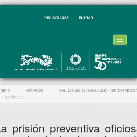
vegación
ncipal
ntenido
REGISTRARSE
ENTRAR
ncipal
rra
eral
Toggle
navigati
INICIO
ARCHIVOS
VOL. 13 NÚM. 25 (2024): JULIO - DICIEMBRE 202
ARTÍCULOS
a prisión preventiva oficio