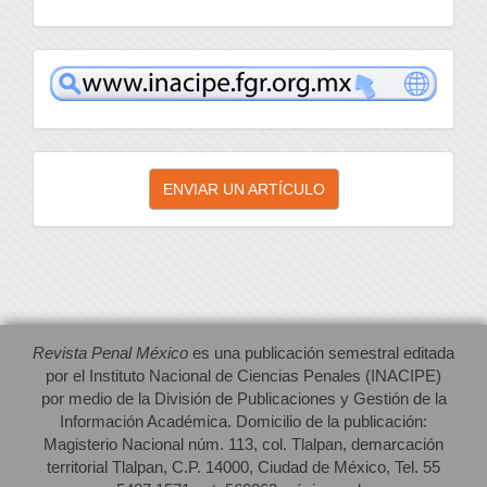
inacipe
Enviar
ENVIAR UN ARTÍCULO
un
artículo
Revista Penal México
es una publicación semestral editada
por el Instituto Nacional de Ciencias Penales (INACIPE)
por medio de la División de Publicaciones y Gestión de la
Información Académica. Domicilio de la publicación:
Magisterio Nacional núm. 113, col. Tlalpan, demarcación
territorial Tlalpan, C.P. 14000, Ciudad de México, Tel. 55