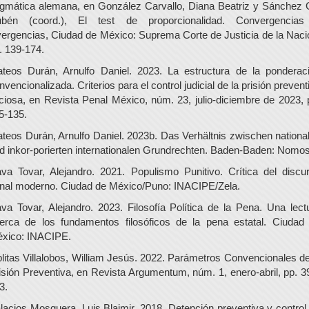
gmática alemana, en González Carvallo, Diana Beatriz y Sánchez G
bén (coord.), El test de proporcionalidad. Convergencia
vergencias, Ciudad de México: Suprema Corte de Justicia de la Naci
. 139-174.
teos Durán, Arnulfo Daniel. 2023. La estructura de la ponderac
nvencionalizada. Criterios para el control judicial de la prisión prevent
iciosa, en Revista Penal México, núm. 23, julio-diciembre de 2023, 
5-135.
teos Durán, Arnulfo Daniel. 2023b. Das Verhältnis zwischen nationa
d inkor-porierten internationalen Grundrechten. Baden-Baden: Nomos
va Tovar, Alejandro. 2021. Populismo Punitivo. Crítica del discu
nal moderno. Ciudad de México/Puno: INACIPE/Zela.
va Tovar, Alejandro. 2023. Filosofía Política de la Pena. Una lect
erca de los fundamentos filosóficos de la pena estatal. Ciudad
xico: INACIPE.
litas Villalobos, William Jesús. 2022. Parámetros Convencionales de
isión Preventiva, en Revista Argumentum, núm. 1, enero-abril, pp. 3
3.
lacios Mosquera, Luis Blaimir. 2018. Detención preventiva y control