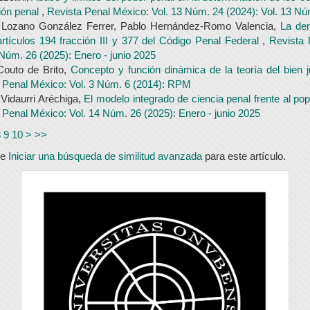
ción penal
,
Revista Penal México: Vol. 13 Núm. 24 (2024): Vol. 13 Nú
 Lozano González Ferrer, Pablo Hernández-Romo Valencia,
La der
artículos 194 fracción III y 377 del Código Penal Federal
,
Revista 
 Núm. 26 (2025): Enero - junio 2025
Couto de Brito,
Concepto y función dinámica de la teoría del bien j
 Penal México: Vol. 3 Núm. 6 (2014): RPM
Vidaurri Aréchiga,
El modelo integrado de ciencia penal frente al p
 Penal México: Vol. 14 Núm. 26 (2025): Enero - junio 2025
8
9
10
>
>>
de
Iniciar una búsqueda de similitud avanzada
para este artículo.
universidad