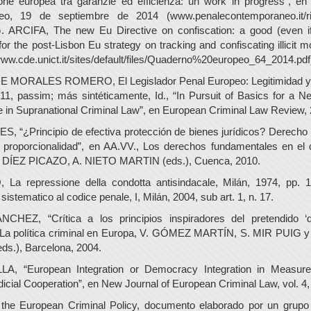
ione europea tra garanzie ed efficienza: un work in progress”, en 
eo, 19 de septiembre de 2014 (www.penalecontemporaneo.it/ri
G. ARCIFA, The new Eu Directive on confiscation: a good (even if 
 for the post-Lisbon Eu strategy on tracking and confiscating illicit 
 www.cde.unict.it/sites/default/files/Quaderno%20europeo_64_2014.pdf
MORALES ROMERO, El Legislador Penal Europeo: Legitimidad y 
1, passim; más sintéticamente, Id., “In Pursuit of Basics for a Ne
 in Supranational Criminal Law”, en European Criminal Law Review, 2
, “¿Principio de efectiva protección de bienes jurídicos? Derecho
e proporcionalidad”, en AA.VV., Los derechos fundamentales en el
. DÍEZ PICAZO, A. NIETO MARTIN (eds.), Cuenca, 2010.
a repressione della condotta antisindacale, Milán, 1974, pp. 17
stematico al codice penale, I, Milán, 2004, sub art. 1, n. 17.
CHEZ, “Crítica a los principios inspiradores del pretendido ‘
n La política criminal en Europa, V. GÓMEZ MARTÍN, S. MIR PUI
s.), Barcelona, 2004.
, “European Integration or Democracy Integration in Measur
dicial Cooperation”, en New Journal of European Criminal Law, vol. 4,
 the European Criminal Policy, documento elaborado por un grupo 