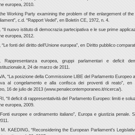
one europea, 2010.
 the Working Party examining the problem of the enlargement of the
ament”, c.d. “Rapport Vedel”, en Boletín CE, 1972, n. 4.
l nuovo istituto di democrazia partecipativa e le sue prime applicaz
one europea, 2012.
e fonti del diritto dell’Unione europea”, en Diritto pubblico compar
 Rappresentanza europea, gruppi parlamentari e deficit dem
ituzionale.it, 24 de marzo de 2011.
 “La posizione della Commissione LIBE del Parlamento Europeo al
ativa al congelamento e alla confisca dei proventi di reato”, en 
, 16 de julio de 2013 (www.penalecontemporaneo.it/ricerca/).
“Il deficit di rappresentatività del Parlamento Europeo: limiti e soluz
one europea, 2009.
onti europee e ordinamento italiano”, Europa e giustizia penale. Sp
2011.
M. KAEDING, “Reconsidering the European Parliament’s Legislative