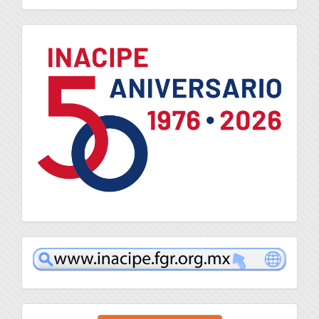
logo
inacipe
Enviar