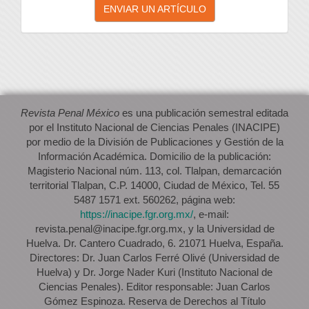
ENVIAR UN ARTÍCULO
un
artículo
Revista Penal México
es una publicación semestral editada
por el Instituto Nacional de Ciencias Penales (INACIPE)
por medio de la División de Publicaciones y Gestión de la
Información Académica. Domicilio de la publicación:
Magisterio Nacional núm. 113, col. Tlalpan, demarcación
territorial Tlalpan, C.P. 14000, Ciudad de México, Tel. 55
5487 1571 ext. 560262, página web:
https://inacipe.fgr.org.mx/
, e-mail:
revista.penal@inacipe.fgr.org.mx, y la Universidad de
Huelva. Dr. Cantero Cuadrado, 6. 21071 Huelva, España.
Directores: Dr. Juan Carlos Ferré Olivé (Universidad de
Huelva) y Dr. Jorge Nader Kuri (Instituto Nacional de
Ciencias Penales). Editor responsable: Juan Carlos
Gómez Espinoza. Reserva de Derechos al Título