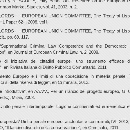
IO y R. SCULLY, “Fifty Years On: Research on the European Pa
mmon Market Studies, vol. 41, 2003, n. 2.
ORDS — EUROPEAN UNION COMMITTEE, The Treaty of Lisbon
L Paper 62-I, 2008, vol I.
ORDS — EUROPEAN UNION COMMITTEE, The Treaty of Lisbon
t., pp. 69, 117.
Supranational Criminal Law Competence and the Democratic De
n”, en Journal of European Criminal Law, n. 2, 2008.
tto di iniziativa dei cittadini europei: uno strumento efficace
”, en Rivista Italiana di Diritto Pubblico Comunitario, 2011.
amento Europeo e i limiti di una codecisione in materia penale. 
risi della riserva di legge”, en Criminalia, 2012.
ne introduttiva”, en AA.VV., Per un rilancio del progetto europeo, 
s.), Milán, 2008.
 Diritto penale intertemporale. Logiche continentali ed ermeneutica e
ropeista? Diritto penale europeo, auctoritas e controlimiti, IVI, 2013,
“Il fascino discreto della conservazione”, en Criminalia, 2011.