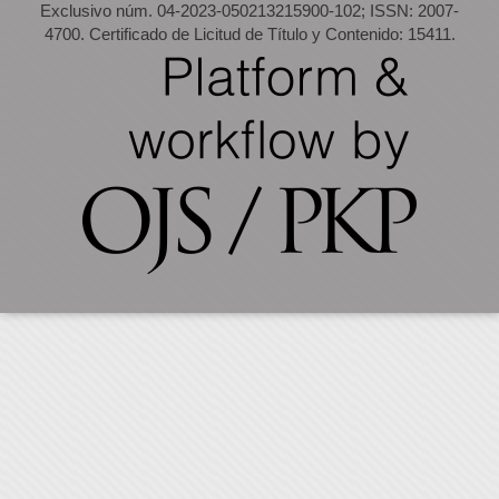
Exclusivo núm. 04-2023-050213215900-102; ISSN: 2007-
4700. Certificado de Licitud de Título y Contenido: 15411.