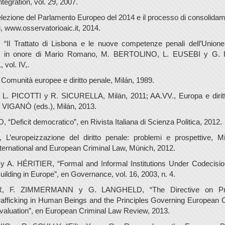
tegration, vol. 29, 2007.
lezione del Parlamento Europeo del 2014 e il processo di consolidamen
ei, www.osservatorioaic.it, 2014.
Il Trattato di Lisbona e le nuove competenze penali dell’Unione
di in onore di Mario Romano, M. BERTOLINO, L. EUSEBI y G. F
 vol. IV,.
munità europee e diritto penale, Milán, 1989.
. PICOTTI y R. SICURELLA, Milán, 2011; AA.VV., Europa e diritt
 VIGANÒ (eds.), Milán, 2013.
Deficit democratico”, en Rivista Italiana di Scienza Politica, 2012.
L’europeizzazione del diritto penale: problemi e prospettive, Mi
rnational and European Criminal Law, Múnich, 2012.
 A. HÉRITIER, “Formal and Informal Institutions Under Codecisio
uilding in Europe”, en Governance, vol. 16, 2003, n. 4.
, F. ZIMMERMANN y G. LANGHELD, “The Directive on Pre
afficking in Human Beings and the Principles Governing European C
Evaluation”, en European Criminal Law Review, 2013.