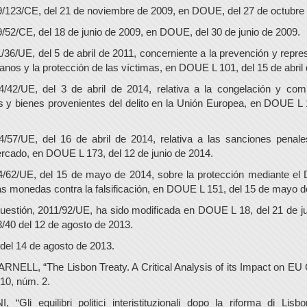
9/123/CE, del 21 de noviembre de 2009, en DOUE, del 27 de octubre
9/52/CE, del 18 de junio de 2009, en DOUE, del 30 de junio de 2009.
/36/UE, del 5 de abril de 2011, concerniente a la prevención y repres
nos y la protección de las víctimas, en DOUE L 101, del 15 de abril 
4/42/UE, del 3 de abril de 2014, relativa a la congelación y co
s y bienes provenientes del delito en la Unión Europea, en DOUE L 
4/57/UE, del 16 de abril de 2014, relativa a las sanciones pena
cado, en DOUE L 173, del 12 de junio de 2014.
4/62/UE, del 15 de mayo de 2014, sobre la protección mediante el
ras monedas contra la falsificación, en DOUE L 151, del 15 de mayo d
cuestión, 2011/92/UE, ha sido modificada en DOUE L 18, del 21 de ju
3/40 del 12 de agosto de 2013.
el 14 de agosto de 2013.
NELL, “The Lisbon Treaty. A Critical Analysis of its Impact on EU 
10, núm. 2.
 “Gli equilibri politici interistituzionali dopo la riforma di Lisb