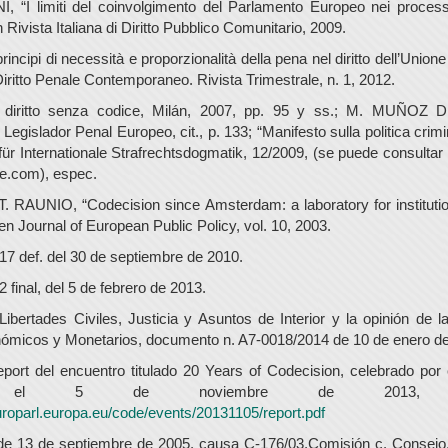
 “I limiti del coinvolgimento del Parlamento Europeo nei process
 Rivista Italiana di Diritto Pubblico Comunitario, 2009.
rincipi di necessità e proporzionalità della pena nel diritto dell’Unio
iritto Penale Contemporaneo. Rivista Trimestrale, n. 1, 2012.
l diritto senza codice, Milán, 2007, pp. 95 y ss.; M. MUÑO
gislador Penal Europeo, cit., p. 133; “Manifesto sulla politica crimi
 für Internationale Strafrechtsdogmatik, 12/2009, (se puede consulta
e.com), espec.
RAUNIO, “Codecision since Amsterdam: a laboratory for institutio
n Journal of European Public Policy, vol. 10, 2003.
 def. del 30 de septiembre de 2010.
final, del 5 de febrero de 2013.
ibertades Civiles, Justicia y Asuntos de Interior y la opinión de 
ómicos y Monetarios, documento n. A7-0018/2014 de 10 de enero de
port del encuentro titulado 20 Years of Codecision, celebrado por
eo el 5 de noviembre de 2013
uroparl.europa.eu/code/events/20131105/report.pdf
e 13 de septiembre de 2005, causa C-176/03,Comisión c. Consejo,