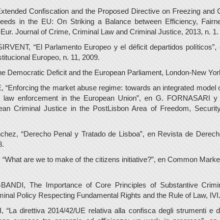
tended Confiscation and the Proposed Directive on Freezing and C
ceeds in the EU: On Striking a Balance between Efficiency, Fairn
 Eur. Journal of Crime, Criminal Law and Criminal Justice, 2013, n. 1.
VENT, “El Parlamento Europeo y el déficit departidos políticos”,
itucional Europeo, n. 11, 2009.
 Democratic Deficit and the European Parliament, London-New Yor
“Enforcing the market abuse regime: towards an integrated model o
ve law enforcement in the European Union”, en G. FORNASARI
ean Criminal Justice in the PostLisbon Area of Freedom, Securit
chez, “Derecho Penal y Tratado de Lisboa”, en Revista de Derech
8.
hat are we to make of the citizens initiative?”, en Common Mark
ANDI, The Importance of Core Principles of Substantive Crimi
inal Policy Respecting Fundamental Rights and the Rule of Law, IVI
La direttiva 2014/42/UE relativa alla confisca degli strumenti e d