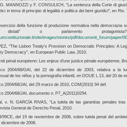
, G. MANNOZZI y F. CONSULICH, “La sentenza della Corte di giust
stici in tema di principio di legalità e politica dei beni giuridici”, en Riv.
sercizio della funzione di produzione normativa nella democrazia s
a distati” o parlamento protagonist
rumcostituzionale.it/site/images/stories/pdf/documenti_forum/paper/00
, “The Lisbon Treaty’s Provision on Democratic Principles: A Le
tory Democracy”, en European Public Law, 2010.
it pénal européenn: Les enjeux d’une justice pénale européenne, Br
co 2004/68/GAI, del 22 de diciembre de 2003, relativa a la lu
xual de los niños y la pornografía infantil, en DOUE L 13, del 20 de 
o 2004/68/JAI, del 29 marzo de 2010, COM(2010) 94 def.
co 2004/68/JAI, documento n. P7_A(2011)0294.
l, v. N. GARCÍA RIVAS, “La tutela de las garantías penales tras 
evista General de Derecho Penal, 2010.
8/99CE, del 19 de noviembre de 2008, sobre tutela penal del amb
e diciembre de 2008.