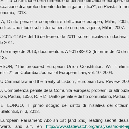
 “La costruzione della dimensione penale dell’Unione europea: de
ccasione di approfondimento dei limiti garantistici?”, en Rivista Trimest
conomia, 2013.
, Diritto penale e competenze dell’Unione europea, Milán, 2005;
codice. Uno studio sul sistema penale europeo vigente, Milán, 2007.
 2011/211/UE del 16 de febrero de 2011, sobre iniciativa ciudadana, 
e 2011.
20 de mayo de 2013, documento n. A7-0178/2013 (Informe de 20 de 
13).
SON, “The proposed European Union Constitution. Will it elimi
ficit?”, en Columbia Journal of European Law, vol. 10, 2004.
 Criminal law and the Treaty of Lisbon”, European Law Review, 2008
Competenza penale della Comunità europea: problemi di attribuzi
nza, Padua, 1996; R. RIZ, Diritto penale e diritto comunitario, Padua, 
 LONGO, “Il primo scoglio del diritto di iniziativa dei cittadin
lefonti.it, n. 3, 2013.
uropean Parliament: Abolish 1st [and 2nd] reading secret deals
“warts and all”, en
http://www.statewatch.org/analyses/no-84-ep-