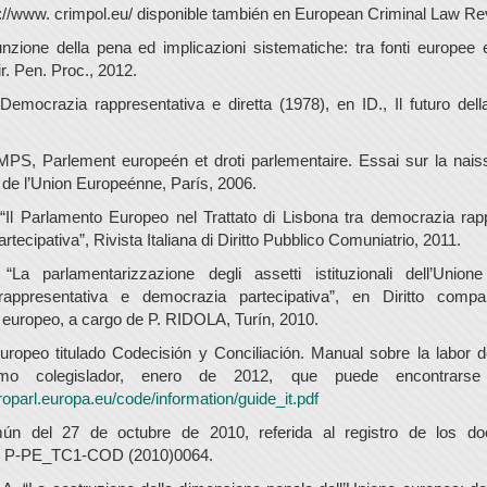
://www. crimpol.eu/ disponible también en European Criminal Law Re
ione della pena ed implicazioni sistematiche: tra fonti europee 
ir. Pen. Proc., 2012.
mocrazia rappresentativa e diretta (1978), en ID., Il futuro del
S, Parlement europeén et droti parlementaire. Essai sur la naiss
 de l’Union Europeénne, París, 2006.
Il Parlamento Europeo nel Trattato di Lisbona tra democrazia rap
tecipativa”, Rivista Italiana di Diritto Pubblico Comuniatrio, 2011.
La parlamentarizzazione degli assetti istituzionali dell’Union
appresentativa e democrazia partecipativa”, en Diritto compar
e europeo, a cargo de P. RIDOLA, Turín, 2010.
ropeo titulado Codecisión y Conciliación. Manual sobre la labor 
mo colegislador, enero de 2012, que puede encontrarse
oparl.europa.eu/code/information/guide_it.pdf
ún del 27 de octubre de 2010, referida al registro de los d
. P-PE_TC1-COD (2010)0064.