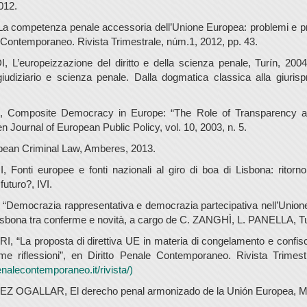
012.
“La competenza penale accessoria dell’Unione Europea: problemi e pr
e Contemporaneo. Rivista Trimestrale, núm.1, 2012, pp. 43.
L’europeizzazione del diritto e della scienza penale, Turín, 20
udiziario e scienza penale. Dalla dogmatica classica alla giurisp
 Composite Democracy in Europe: “The Role of Transparency 
en Journal of European Public Policy, vol. 10, 2003, n. 5.
pean Criminal Law, Amberes, 2013.
Fonti europee e fonti nazionali al giro di boa di Lisbona: ritorn
futuro?, IVI.
Democrazia rappresentativa e democrazia partecipativa nell’Union
i Lisbona tra conferme e novità, a cargo de C. ZANGHÌ, L. PANELLA, Tu
 “La proposta di direttiva UE in materia di congelamento e confisc
ime riflessioni”, en Diritto Penale Contemporaneo. Rivista Trimest
nalecontemporaneo.it/rivista/)
 OGALLAR, El derecho penal armonizado de la Unión Europea, Ma