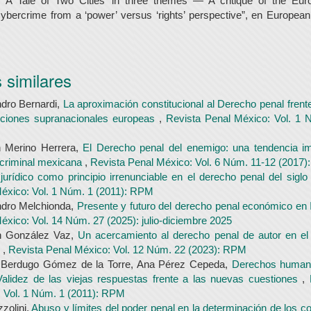
“‘A Tale of Two Cities’ in three themes — A critique of the Eur
ybercrime from a ‘power’ versus ‘rights’ perspective”, en Europea
.
s similares
dro Bernardi,
La aproximación constitucional al Derecho penal frente
tuciones supranacionales europeas
,
Revista Penal México: Vol. 1 
n Merino Herrera,
El Derecho penal del enemigo: una tendencia im
a criminal mexicana
,
Revista Penal México: Vol. 6 Núm. 11-12 (2017
 jurídico como principio irrenunciable en el derecho penal del sigl
éxico: Vol. 1 Núm. 1 (2011): RPM
ndro Melchionda,
Presente y futuro del derecho penal económico en I
éxico: Vol. 14 Núm. 27 (2025): julio-diciembre 2025
 González Vaz,
Un acercamiento al derecho penal de autor en el
l
,
Revista Penal México: Vol. 12 Núm. 22 (2023): RPM
o Berdugo Gómez de la Torre, Ana Pérez Cepeda,
Derechos human
Validez de las viejas respuestas frente a las nuevas cuestiones
,
 Vol. 1 Núm. 1 (2011): RPM
zzolini,
Abuso y límites del poder penal en la determinación de los co