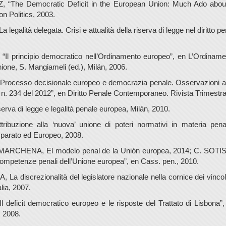
“The Democratic Deficit in the European Union: Much Ado about
n Politics, 2003.
 legalità delegata. Crisi e attualità della riserva di legge nel diritto p
“Il principio democratico nell’Ordinamento europeo”, en L’Ordiname
Unione, S. Mangiameli (ed.), Milán, 2006.
rocesso decisionale europeo e democrazia penale. Osservazioni a
 n. 234 del 2012”, en Diritto Penale Contemporaneo. Rivista Trimestra
erva di legge e legalità penale europea, Milán, 2010.
ribuzione alla ‘nuova’ unione di poteri normativi in materia penal
parato ed Europeo, 2008.
ARCHENA, El modelo penal de la Unión europea, 2014; C. SOTIS, “I
competenze penali dell’Unione europea”, en Cass. pen., 2010.
a discrezionalità del legislatore nazionale nella cornice dei vincol
lia, 2007.
Il deficit democratico europeo e le risposte del Trattato di Lisbona
 2008.