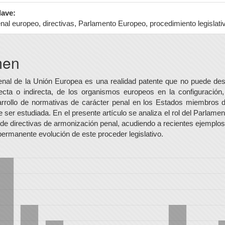
lave:
al europeo, directivas, Parlamento Europeo, procedimiento legislati
nido
men
al
nal de la Unión Europea es una realidad patente que no puede de
irecta o indirecta, de los organismos europeos en la configuración
o
arrollo de normativas de carácter penal en los Estados miembros 
 ser estudiada. En el presente artículo se analiza el rol del Parlam
 de directivas de armonización penal, acudiendo a recientes ejemplo
permanente evolución de este proceder legislativo.