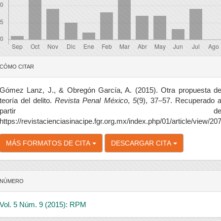
etalles
CÓMO CITAR
el
rtículo
Gómez Lanz, J., & Obregón García, A. (2015). Otra propuesta d
teoría del delito.
Revista Penal México
,
5
(9), 37–57. Recuperado 
partir d
https://revistacienciasinacipe.fgr.org.mx/index.php/01/article/view/20
MÁS FORMATOS DE CITA
DESCARGAR CITA
NÚMERO
Vol. 5 Núm. 9 (2015): RPM