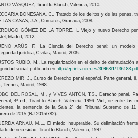
NTO VÁSQUEZ, Tirant lo Blanch, Valencia, 2010.
CCARIA BONESANA, C., Tratado de los delitos y de las penas, tr
 LAS CASAS, J.A., Comares, Granada, 2008.
RDUGO GÓMEZ DE LA TORRE, I., Viejo y nuevo Derecho pen
stel, Madrid, 2012.
ENO ARÚS, F., La Ciencia del Derecho penal: un modelo
seguridad jurídica, Civitas, Madrid, 2005.
STOS RUBIO, M., La regularización en el delito de defraudación a
guridad social, publicado en
http://eprints.ucm.es/30963/1/T36183.pd
REZO MIR, J., Curso de Derecho penal español. Parte general, II,
., Tecnos, Madrid, 1998.
BO DEL ROSAL, M., y VIVES ANTÓN, T.S., Derecho penal. Pa
neral, 4ª ed., Tirant lo Blanch, Valencia, 1996. Vid., de entre las 
cientes, la sentencia de la Sala 2ª del Tribunal Supremo de 11
brero de 2015 (RJ 2015/782).
ERDA ARNAU, M.L., El miedo insuperable. Su delimitación frente
tado de necesidad, Tirant lo Blanch, Valencia, 1997.