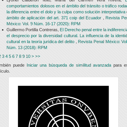
comportamientos dolosos en el ámbito del tránsito o tráfico roda
la diferencia entre el dolo y la culpa como solución interpretativa 
ámbito de aplicación del art. 371 coip del Ecuador
,
Revista Pe
México: Vol. 9 Núm. 16-17 (2020): RPM
Guillermo Portilla Contreras,
El Derecho penal entre la indiferenci
el desprecio por la diversidad cultural. La influencia de la identi
cultural en la teoría jurídica del delito
,
Revista Penal México: Vol
Núm. 13 (2018): RPM
2
3
4
5
6
7
8
9
10
>
>>
ambién puede
Iniciar una búsqueda de similitud avanzada
para e
tículo.
universidad