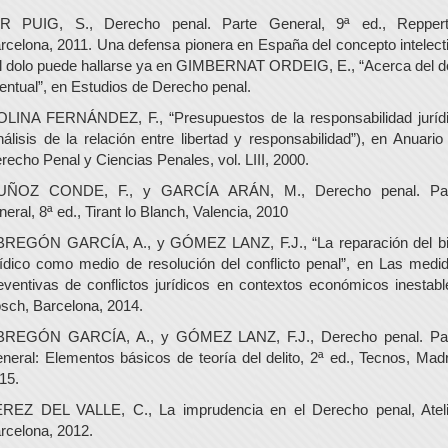
R PUIG, S., Derecho penal. Parte General, 9ª ed., Reppert
rcelona, 2011. Una defensa pionera en España del concepto intelect
l dolo puede hallarse ya en GIMBERNAT ORDEIG, E., “Acerca del d
entual”, en Estudios de Derecho penal.
LINA FERNÁNDEZ, F., “Presupuestos de la responsabilidad juríd
nálisis de la relación entre libertad y responsabilidad”), en Anuario
recho Penal y Ciencias Penales, vol. LIII, 2000.
UÑOZ CONDE, F., y GARCÍA ARÁN, M., Derecho penal. Par
neral, 8ª ed., Tirant lo Blanch, Valencia, 2010
REGÓN GARCÍA, A., y GÓMEZ LANZ, F.J., “La reparación del b
rídico como medio de resolución del conflicto penal”, en Las medi
eventivas de conflictos jurídicos en contextos económicos inestabl
sch, Barcelona, 2014.
REGÓN GARCÍA, A., y GÓMEZ LANZ, F.J., Derecho penal. Pa
neral: Elementos básicos de teoría del delito, 2ª ed., Tecnos, Madr
15.
REZ DEL VALLE, C., La imprudencia en el Derecho penal, Ateli
rcelona, 2012.