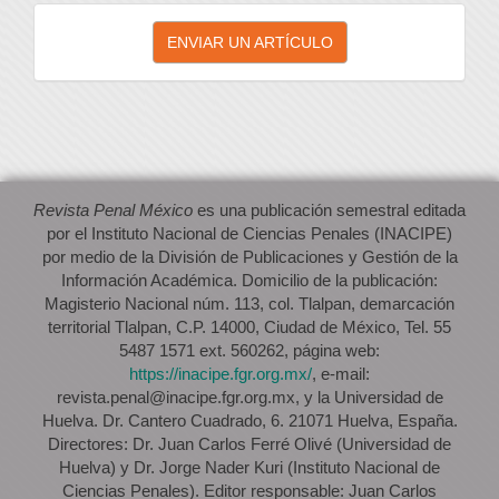
Enviar
ENVIAR UN ARTÍCULO
un
artículo
Revista Penal México
es una publicación semestral editada
por el Instituto Nacional de Ciencias Penales (INACIPE)
por medio de la División de Publicaciones y Gestión de la
Información Académica. Domicilio de la publicación:
Magisterio Nacional núm. 113, col. Tlalpan, demarcación
territorial Tlalpan, C.P. 14000, Ciudad de México, Tel. 55
5487 1571 ext. 560262, página web:
https://inacipe.fgr.org.mx/
, e-mail:
revista.penal@inacipe.fgr.org.mx, y la Universidad de
Huelva. Dr. Cantero Cuadrado, 6. 21071 Huelva, España.
Directores: Dr. Juan Carlos Ferré Olivé (Universidad de
Huelva) y Dr. Jorge Nader Kuri (Instituto Nacional de
Ciencias Penales). Editor responsable: Juan Carlos