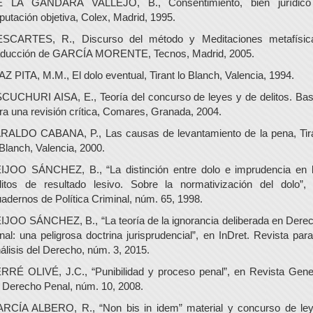
 LA GÁNDARA VALLEJO, B., Consentimiento, bien jurídic
putación objetiva, Colex, Madrid, 1995.
SCARTES, R., Discurso del método y Meditaciones metafísic
aducción de GARCÍA MORENTE, Tecnos, Madrid, 2005.
AZ PITA, M.M., El dolo eventual, Tirant lo Blanch, Valencia, 1994.
CUCHURI AISA, E., Teoría del concurso de leyes y de delitos. Ba
ra una revisión crítica, Comares, Granada, 2004.
RALDO CABANA, P., Las causas de levantamiento de la pena, Tir
 Blanch, Valencia, 2000.
IJOO SÁNCHEZ, B., “La distinción entre dolo e imprudencia en 
litos de resultado lesivo. Sobre la normativización del dolo”,
adernos de Política Criminal, núm. 65, 1998.
IJOO SÁNCHEZ, B., “La teoría de la ignorancia deliberada en Dere
nal: una peligrosa doctrina jurisprudencial”, en InDret. Revista para
álisis del Derecho, núm. 3, 2015.
RRÉ OLIVÉ, J.C., “Punibilidad y proceso penal”, en Revista Gene
 Derecho Penal, núm. 10, 2008.
RCÍA ALBERO, R., “Non bis in idem” material y concurso de le