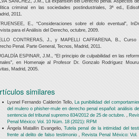
LVA SÁNCHEZ, J.M., La expansión del Derecho penal. Aspectos de
lítica criminal en las sociedades postindustriales, 3ª ed., Edisof
drid, 2011.
RUENSEE, E., “Consideraciones sobre el dolo eventual”, InDr
vista para el Análisis del Derecho, octubre, 2009.
ELLO CONTRERAS, J., y MAPELLI CAFFARENA, B., Curso 
recho Penal. Parte General, Tecnos, Madrid, 2011.
GALDÍA ESPINAR, J.M., “El principio de culpabilidad en las refor
nales”, en Homenaje al Profesor Dr. Gonzalo Rodríguez Mourul
vitas, Madrid, 2005.
rtículos similares
Lyonel Fernando Calderón Tello,
La punibilidad del comportamie
del mulero o phisher-mule en derecho penal español: análisis de
sentencia del tribunal supremo 834/2012 de 25 de octubre.
,
Revi
Penal México: Vol. 10 Núm. 18 (2021): RPM
Ángela Matallín Evangelio,
Tutela penal de la intimidad del test
frente al delito de falso testimonio
,
Revista Penal México: Vol.