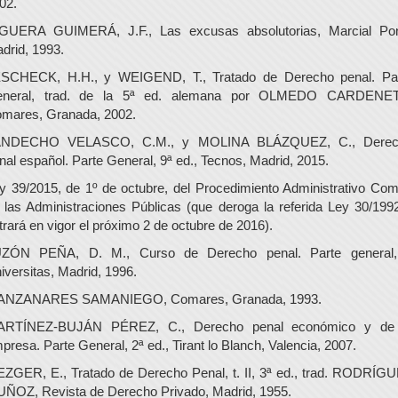
02.
GUERA GUIMERÁ, J.F., Las excusas absolutorias, Marcial Po
drid, 1993.
SCHECK, H.H., y WEIGEND, T., Tratado de Derecho penal. Pa
neral, trad. de la 5ª ed. alemana por OLMEDO CARDENE
mares, Granada, 2002.
ANDECHO VELASCO, C.M., y MOLINA BLÁZQUEZ, C., Derec
nal español. Parte General, 9ª ed., Tecnos, Madrid, 2015.
y 39/2015, de 1º de octubre, del Procedimiento Administrativo Co
 las Administraciones Públicas (que deroga la referida Ley 30/199
trará en vigor el próximo 2 de octubre de 2016).
ZÓN PEÑA, D. M., Curso de Derecho penal. Parte general,
iversitas, Madrid, 1996.
NZANARES SAMANIEGO, Comares, Granada, 1993.
RTÍNEZ-BUJÁN PÉREZ, C., Derecho penal económico y de
presa. Parte General, 2ª ed., Tirant lo Blanch, Valencia, 2007.
ZGER, E., Tratado de Derecho Penal, t. II, 3ª ed., trad. RODRÍG
ÑOZ, Revista de Derecho Privado, Madrid, 1955.