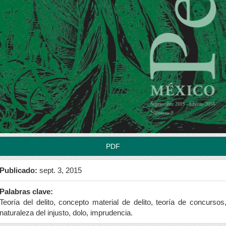
rra
teral
l
tículo
PDF
Publicado:
sept. 3, 2015
Palabras clave:
Teoría del delito, concepto material de delito, teoría de concursos
naturaleza del injusto, dolo, imprudencia.