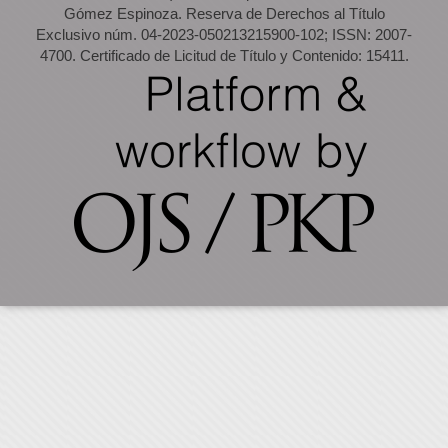
Gómez Espinoza. Reserva de Derechos al Título
Exclusivo núm. 04-2023-050213215900-102; ISSN: 2007-
4700. Certificado de Licitud de Título y Contenido: 15411.