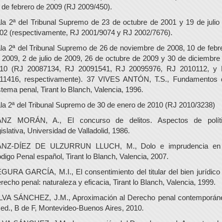
 de febrero de 2009 (RJ 2009/450).
la 2ª del Tribunal Supremo de 23 de octubre de 2001 y 19 de julio
02 (respectivamente, RJ 2001/9074 y RJ 2002/7676).
la 2ª del Tribunal Supremo de 26 de noviembre de 2008, 10 de febr
 2009, 2 de julio de 2009, 26 de octubre de 2009 y 30 de diciembre
10 (RJ 20087134, RJ 20091541, RJ 20095976, RJ 2010112, y
11416, respectivamente). 37 VIVES ANTÓN, T.S., Fundamentos 
stema penal, Tirant lo Blanch, Valencia, 1996.
la 2ª del Tribunal Supremo de 30 de enero de 2010 (RJ 2010/3238)
NZ MORÁN, A., El concurso de delitos. Aspectos de polít
gislativa, Universidad de Valladolid, 1986.
NZ-DÍEZ DE ULZURRUN LLUCH, M., Dolo e imprudencia en
digo Penal español, Tirant lo Blanch, Valencia, 2007.
GURA GARCÍA, M.I., El consentimiento del titular del bien jurídico
recho penal: naturaleza y eficacia, Tirant lo Blanch, Valencia, 1999.
LVA SÁNCHEZ, J.M., Aproximación al Derecho penal contemporán
 ed., B de F, Montevideo-Buenos Aires, 2010.