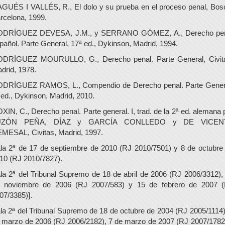
GUÉS I VALLÉS, R., El dolo y su prueba en el proceso penal, Bos
rcelona, 1999.
DRÍGUEZ DEVESA, J.M., y SERRANO GÓMEZ, A., Derecho pe
pañol. Parte General, 17ª ed., Dykinson, Madrid, 1994.
DRÍGUEZ MOURULLO, G., Derecho penal. Parte General, Civit
drid, 1978.
DRÍGUEZ RAMOS, L., Compendio de Derecho penal. Parte Gener
 ed., Dykinson, Madrid, 2010.
XIN, C., Derecho penal. Parte general. I, trad. de la 2ª ed. alemana 
UZÓN PEÑA, DÍAZ y GARCÍA CONLLEDO y DE VICEN
MESAL, Civitas, Madrid, 1997.
la 2ª de 17 de septiembre de 2010 (RJ 2010/7501) y 8 de octubre
10 (RJ 2010/7827).
la 2ª del Tribunal Supremo de 18 de abril de 2006 (RJ 2006/3312),
 noviembre de 2006 (RJ 2007/583) y 15 de febrero de 2007 
07/3385)].
la 2ª del Tribunal Supremo de 18 de octubre de 2004 (RJ 2005/1114)
 marzo de 2006 (RJ 2006/2182), 7 de marzo de 2007 (RJ 2007/1782