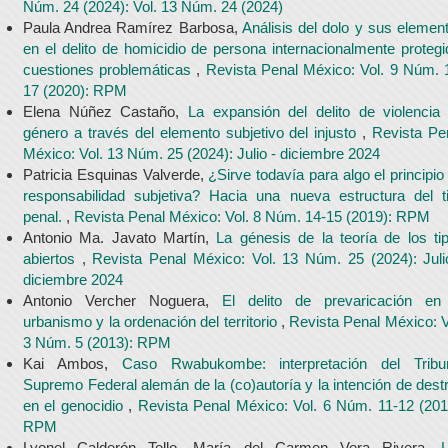
Núm. 24 (2024): Vol. 13 Núm. 24 (2024)
Paula Andrea Ramírez Barbosa,
Análisis del dolo y sus elemen
en el delito de homicidio de persona internacionalmente protegi
cuestiones problemáticas
,
Revista Penal México: Vol. 9 Núm. 
17 (2020): RPM
Elena Núñez Castaño,
La expansión del delito de violencia
género a través del elemento subjetivo del injusto
,
Revista Pe
México: Vol. 13 Núm. 25 (2024): Julio - diciembre 2024
Patricia Esquinas Valverde,
¿Sirve todavía para algo el principio
responsabilidad subjetiva? Hacia una nueva estructura del t
penal.
,
Revista Penal México: Vol. 8 Núm. 14-15 (2019): RPM
Antonio Ma. Javato Martín,
La génesis de la teoría de los ti
abiertos
,
Revista Penal México: Vol. 13 Núm. 25 (2024): Juli
diciembre 2024
Antonio Vercher Noguera,
El delito de prevaricación en
urbanismo y la ordenación del territorio
,
Revista Penal México: V
3 Núm. 5 (2013): RPM
Kai Ambos,
Caso Rwabukombe: interpretación del Tribu
Supremo Federal alemán de la (co)autoría y la intención de destr
en el genocidio
,
Revista Penal México: Vol. 6 Núm. 11-12 (201
RPM
Lyonel Calderón Tello, María del Carmen Vera Rivera,