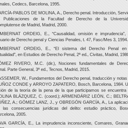
nales, Cedecs, Barcelona, 1995.
RCÍA-PABLOS DE MOLINA, A., Derecho penal. Introducción, Servi
 Publicaciones de la Facultad de Derecho de la Universi
mplutense de Madrid, Madrid, 2000.
MBERNAT ORDEIG, E., “Causalidad, omisión e imprudencia”,
uario de Derecho penal y Ciencias Penales, t. 47, Fasc/Mes 3, 1994.
MBERNAT ORDEIG, E., “El sistema del Derecho Penal en
tualidad”, en Estudios de Derecho Penal, 2ª ed., Civitas, Madrid, 198
MEZ RIVERO, M.C. (dir.), Nociones fundamentales de Dere
nal. Parte General, 3ª ed., Tecnos, Madrid, 2015.
SSEMER, W., Fundamentos del Derecho penal, traducción y notas
ÑOZ CONDE y ARROYO ZAPATERO, Bosch, Barcelona, 1984. 
sión de la teoría de la pena de la que participamos se encuentra
LINA BLÁZQUEZ, C. (coord.); ARMENDÁRIZ LEÓN, C.; BELT
ÑEZ, A.; GÓMEZ LANZ, J., y OBREGÓN GARCÍA, A., La aplicac
 las consecuencias jurídicas del delito: estudio práctico, Bos
rcelona, 2005.
VA GARCÍA, E., La imprudencia inconsciente, Comares, Grana