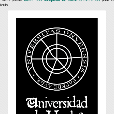
tículo.
universidad