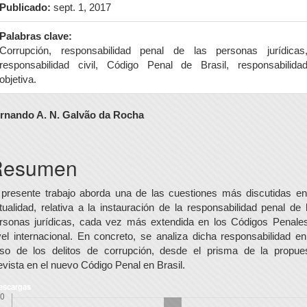
Publicado:
sept. 1, 2017
Palabras clave:
Corrupción, responsabilidad penal de las personas jurídicas
responsabilidad civil, Código Penal de Brasil, responsabilida
objetiva.
ontenido
rnando A. N. Galvão da Rocha
rincipal
el
Resumen
rtículo
 presente trabajo aborda una de las cuestiones más discutidas en
tualidad, relativa a la instauración de la responsabilidad penal de 
rsonas jurídicas, cada vez más extendida en los Códigos Penale
vel internacional. En concreto, se analiza dicha responsabilidad en
so de los delitos de corrupción, desde el prisma de la propue
evista en el nuevo Código Penal en Brasil.
escargas