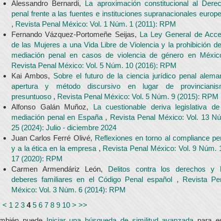
Alessandro Bernardi,
La aproximación constitucional al Dere
penal frente a las fuentes e instituciones supranacionales europ
,
Revista Penal México: Vol. 1 Núm. 1 (2011): RPM
Fernando Vázquez-Portomeñe Seijas,
La Ley General de Acc
de las Mujeres a una Vida Libre de Violencia y la prohibición de
mediación penal en casos de violencia de género en Méxi
Revista Penal México: Vol. 5 Núm. 10 (2016): RPM
Kai Ambos,
Sobre el futuro de la ciencia jurídico penal alema
apertura y método discursivo en lugar de provinciani
presuntuoso
,
Revista Penal México: Vol. 5 Núm. 9 (2015): RPM
Alfonso Galán Muñoz,
La cuestionable deriva legislativa de
mediación penal en España
,
Revista Penal México: Vol. 13 N
25 (2024): Julio - diciembre 2024
Juan Carlos Ferré Olivé,
Reflexiones en torno al compliance pe
y a la ética en la empresa
,
Revista Penal México: Vol. 9 Núm. 
17 (2020): RPM
Carmen Armendáriz León,
Delitos contra los derechos y 
deberes familiares en el Código Penal español
,
Revista Pe
México: Vol. 3 Núm. 6 (2014): RPM
<
<
1
2
3
4
5
6
7
8
9
10
>
>>
ambién puede
Iniciar una búsqueda de similitud avanzada
para e