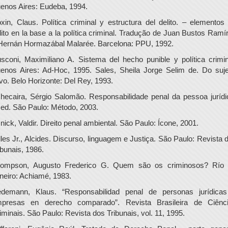
enos Aires: Eudeba, 1994.
xin, Claus. Política criminal y estructura del delito. – elementos
lito en la base a la política criminal. Tradução de Juan Bustos Ramí
Hernán Hormazábal Malarée. Barcelona: PPU, 1992.
sconi, Maximiliano A. Sistema del hecho punible y política crimin
enos Aires: Ad-Hoc, 1995. Sales, Sheila Jorge Selim de. Do suje
ivo. Belo Horizonte: Del Rey, 1993.
hecaira, Sérgio Salomão. Responsabilidade penal da pessoa jurídi
 ed. São Paulo: Método, 2003.
nick, Valdir. Direito penal ambiental. São Paulo: Ícone, 2001.
lles Jr., Alcides. Discurso, linguagem e Justiça. São Paulo: Revista 
ibunais, 1986.
ompson, Augusto Frederico G. Quem são os criminosos? Río
neiro: Achiamé, 1983.
edemann, Klaus. “Responsabilidad penal de personas jurídica
presas en derecho comparado”. Revista Brasileira de Ciênc
iminais. São Paulo: Revista dos Tribunais, vol. 11, 1995.