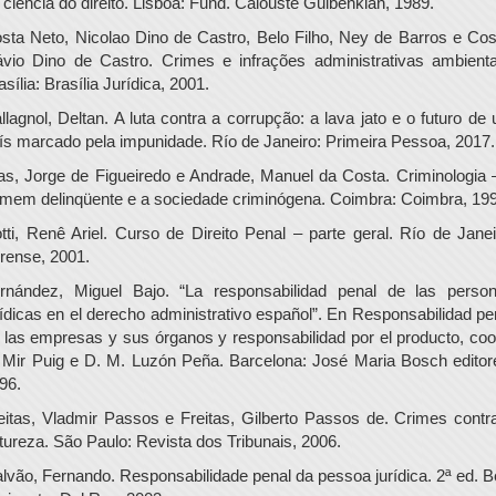
 ciência do direito. Lisboa: Fund. Calouste Gulbenkian, 1989.
sta Neto, Nicolao Dino de Castro, Belo Filho, Ney de Barros e Cos
ávio Dino de Castro. Crimes e infrações administrativas ambienta
asília: Brasília Jurídica, 2001.
llagnol, Deltan. A luta contra a corrupção: a lava jato e o futuro de
ís marcado pela impunidade. Río de Janeiro: Primeira Pessoa, 2017.
as, Jorge de Figueiredo e Andrade, Manuel da Costa. Criminologia 
mem delinqüente e a sociedade criminógena. Coimbra: Coimbra, 199
tti, Renê Ariel. Curso de Direito Penal – parte geral. Río de Janei
rense, 2001.
rnández, Miguel Bajo. “La responsabilidad penal de las perso
rídicas en el derecho administrativo español”. En Responsabilidad pe
 las empresas y sus órganos y responsabilidad por el producto, coo
 Mir Puig e D. M. Luzón Peña. Barcelona: José Maria Bosch editor
96.
eitas, Vladmir Passos e Freitas, Gilberto Passos de. Crimes contr
tureza. São Paulo: Revista dos Tribunais, 2006.
lvão, Fernando. Responsabilidade penal da pessoa jurídica. 2ª ed. B