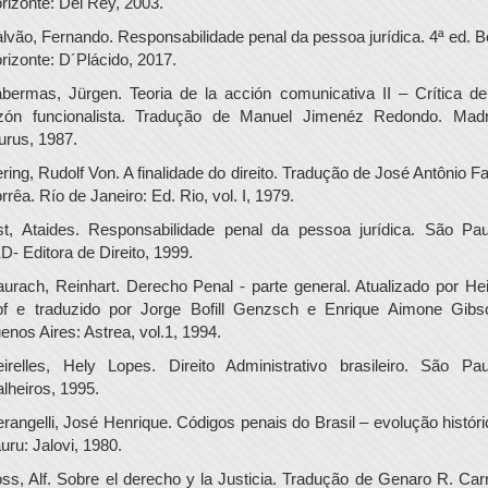
rizonte: Del Rey, 2003.
lvão, Fernando. Responsabilidade penal da pessoa jurídica. 4ª ed. B
rizonte: D´Plácido, 2017.
bermas, Jürgen. Teoria de la acción comunicativa II – Crítica de
zón funcionalista. Tradução de Manuel Jimenéz Redondo. Madr
urus, 1987.
ering, Rudolf Von. A finalidade do direito. Tradução de José Antônio Fa
rrêa. Río de Janeiro: Ed. Rio, vol. I, 1979.
st, Ataides. Responsabilidade penal da pessoa jurídica. São Pau
D- Editora de Direito, 1999.
urach, Reinhart. Derecho Penal - parte general. Atualizado por He
pf e traduzido por Jorge Bofill Genzsch e Enrique Aimone Gibs
enos Aires: Astrea, vol.1, 1994.
irelles, Hely Lopes. Direito Administrativo brasileiro. São Pau
lheiros, 1995.
erangelli, José Henrique. Códigos penais do Brasil – evolução históri
uru: Jalovi, 1980.
ss, Alf. Sobre el derecho y la Justicia. Tradução de Genaro R. Carr