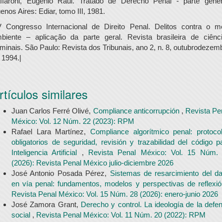
ffaroni, Eugênio Raúl. Tratado de Derecho Penal - parte gener
enos Aires: Ediar, tomo III, 1981.
 Congresso Internacional de Direito Penal. Delitos contra o m
biente – aplicação da parte geral. Revista brasileira de ciênc
iminais. São Paulo: Revista dos Tribunais, ano 2, n. 8, outubrodezem
 1994.|
rtículos similares
Juan Carlos Ferré Olivé,
Compliance anticorrupción
,
Revista Pe
México: Vol. 12 Núm. 22 (2023): RPM
Rafael Lara Martínez,
Compliance algorítmico penal: protoco
obligatorios de seguridad, revisión y trazabilidad del código p
Inteligencia Artificial
,
Revista Penal México: Vol. 15 Núm.
(2026): Revista Penal México julio-diciembre 2026
José Antonio Posada Pérez,
Sistemas de resarcimiento del d
en vía penal: fundamentos, modelos y perspectivas de reflexi
Revista Penal México: Vol. 15 Núm. 28 (2026): enero-junio 2026
José Zamora Grant,
Derecho y control. La ideología de la defe
social
,
Revista Penal México: Vol. 11 Núm. 20 (2022): RPM