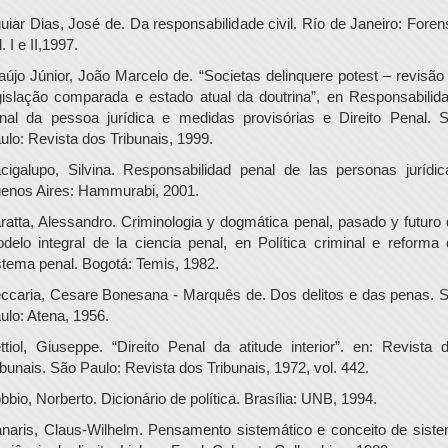
uiar Dias, José de. Da responsabilidade civil. Río de Janeiro: Foren
. I e II,1997.
aújo Júnior, João Marcelo de. “Societas delinquere potest – revisão
gislação comparada e estado atual da doutrina”, en Responsabilid
nal da pessoa jurídica e medidas provisórias e Direito Penal. 
ulo: Revista dos Tribunais, 1999.
cigalupo, Silvina. Responsabilidad penal de las personas jurídic
enos Aires: Hammurabi, 2001.
ratta, Alessandro. Criminologia y dogmática penal, pasado y futuro 
delo integral de la ciencia penal, en Política criminal e reforma 
stema penal. Bogotá: Temis, 1982.
ccaria, Cesare Bonesana - Marquês de. Dos delitos e das penas. 
ulo: Atena, 1956.
ttiol, Giuseppe. “Direito Penal da atitude interior”. en: Revista 
ibunais. São Paulo: Revista dos Tribunais, 1972, vol. 442.
bbio, Norberto. Dicionário de política. Brasília: UNB, 1994.
naris, Claus-Wilhelm. Pensamento sistemático e conceito de sist