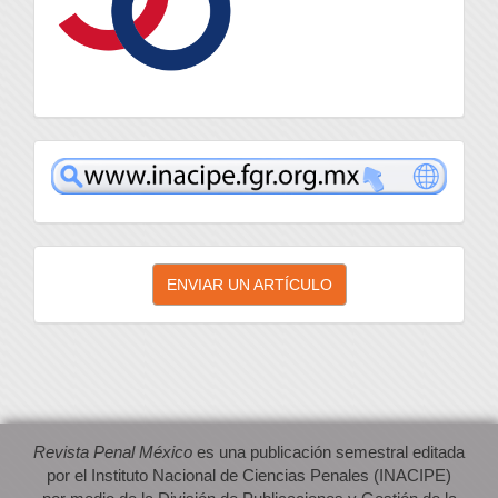
inacipe
Enviar
ENVIAR UN ARTÍCULO
un
artículo
Revista Penal México
es una publicación semestral editada
por el Instituto Nacional de Ciencias Penales (INACIPE)