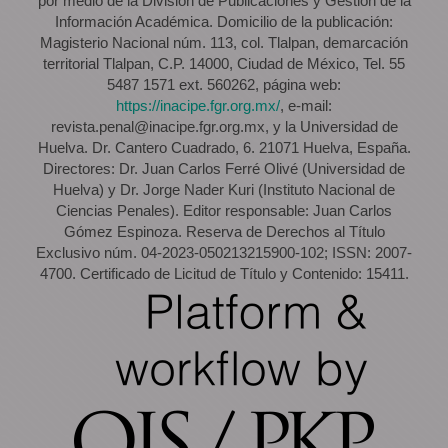
por medio de la División de Publicaciones y Gestión de la
Información Académica. Domicilio de la publicación:
Magisterio Nacional núm. 113, col. Tlalpan, demarcación
territorial Tlalpan, C.P. 14000, Ciudad de México, Tel. 55
5487 1571 ext. 560262, página web:
https://inacipe.fgr.org.mx/
, e-mail:
revista.penal@inacipe.fgr.org.mx, y la Universidad de
Huelva. Dr. Cantero Cuadrado, 6. 21071 Huelva, España.
Directores: Dr. Juan Carlos Ferré Olivé (Universidad de
Huelva) y Dr. Jorge Nader Kuri (Instituto Nacional de
Ciencias Penales). Editor responsable: Juan Carlos
Gómez Espinoza. Reserva de Derechos al Título
Exclusivo núm. 04-2023-050213215900-102; ISSN: 2007-
4700. Certificado de Licitud de Título y Contenido: 15411.