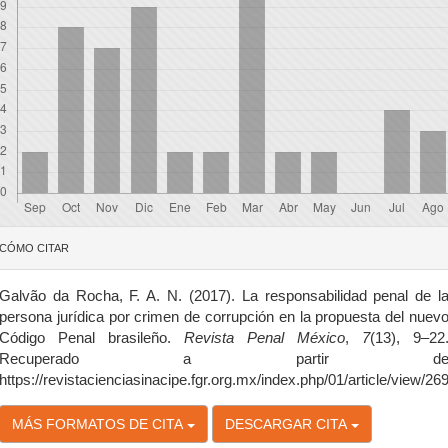
etalles
CÓMO CITAR
el
rtículo
Galvão da Rocha, F. A. N. (2017). La responsabilidad penal de l
persona jurídica por crimen de corrupción en la propuesta del nuev
Código Penal brasileño.
Revista Penal México
,
7
(13), 9–22
Recuperado a partir d
https://revistacienciasinacipe.fgr.org.mx/index.php/01/article/view/26
MÁS FORMATOS DE CITA
DESCARGAR CITA