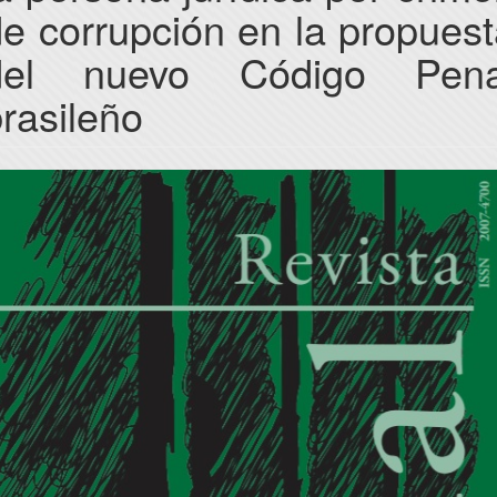
e corrupción en la propues
del nuevo Código Pena
rasileño