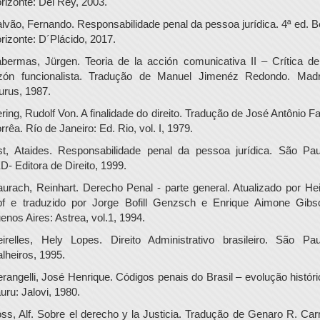
rizonte: Del Rey, 2003.
lvão, Fernando. Responsabilidade penal da pessoa jurídica. 4ª ed. B
rizonte: D´Plácido, 2017.
bermas, Jürgen. Teoria de la acción comunicativa II – Crítica de
zón funcionalista. Tradução de Manuel Jimenéz Redondo. Madr
urus, 1987.
ering, Rudolf Von. A finalidade do direito. Tradução de José Antônio Fa
rrêa. Río de Janeiro: Ed. Rio, vol. I, 1979.
st, Ataides. Responsabilidade penal da pessoa jurídica. São Pau
D- Editora de Direito, 1999.
urach, Reinhart. Derecho Penal - parte general. Atualizado por He
pf e traduzido por Jorge Bofill Genzsch e Enrique Aimone Gibs
enos Aires: Astrea, vol.1, 1994.
irelles, Hely Lopes. Direito Administrativo brasileiro. São Pau
lheiros, 1995.
erangelli, José Henrique. Códigos penais do Brasil – evolução históri
uru: Jalovi, 1980.
ss, Alf. Sobre el derecho y la Justicia. Tradução de Genaro R. Carr