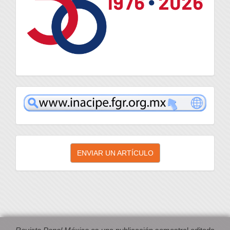
inacipe
Enviar
ENVIAR UN ARTÍCULO
un
artículo