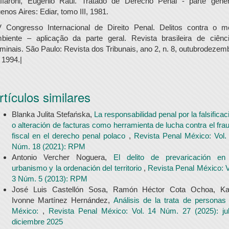
ffaroni, Eugênio Raúl. Tratado de Derecho Penal - parte gener
enos Aires: Ediar, tomo III, 1981.
 Congresso Internacional de Direito Penal. Delitos contra o m
biente – aplicação da parte geral. Revista brasileira de ciênc
iminais. São Paulo: Revista dos Tribunais, ano 2, n. 8, outubrodezem
 1994.|
rtículos similares
Blanka Julita Stefańska,
La responsabilidad penal por la falsificac
o alteración de facturas como herramienta de lucha contra el fra
fiscal en el derecho penal polaco
,
Revista Penal México: Vol.
Núm. 18 (2021): RPM
Antonio Vercher Noguera,
El delito de prevaricación en
urbanismo y la ordenación del territorio
,
Revista Penal México: V
3 Núm. 5 (2013): RPM
José Luis Castellón Sosa, Ramón Héctor Cota Ochoa, Ka
Ivonne Martínez Hernández,
Análisis de la trata de personas
México:
,
Revista Penal México: Vol. 14 Núm. 27 (2025): jul
diciembre 2025