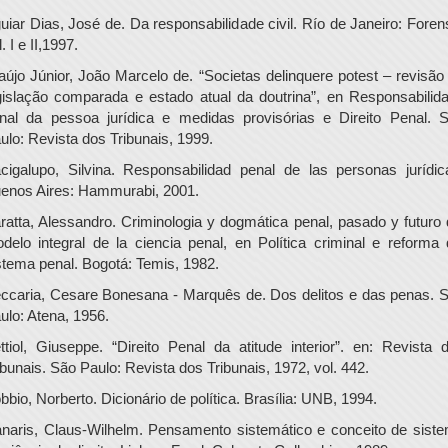
uiar Dias, José de. Da responsabilidade civil. Río de Janeiro: Foren
. I e II,1997.
aújo Júnior, João Marcelo de. “Societas delinquere potest – revisão
gislação comparada e estado atual da doutrina”, en Responsabilid
nal da pessoa jurídica e medidas provisórias e Direito Penal. 
ulo: Revista dos Tribunais, 1999.
cigalupo, Silvina. Responsabilidad penal de las personas jurídic
enos Aires: Hammurabi, 2001.
ratta, Alessandro. Criminologia y dogmática penal, pasado y futuro 
delo integral de la ciencia penal, en Política criminal e reforma 
stema penal. Bogotá: Temis, 1982.
ccaria, Cesare Bonesana - Marquês de. Dos delitos e das penas. 
ulo: Atena, 1956.
ttiol, Giuseppe. “Direito Penal da atitude interior”. en: Revista 
ibunais. São Paulo: Revista dos Tribunais, 1972, vol. 442.
bbio, Norberto. Dicionário de política. Brasília: UNB, 1994.
naris, Claus-Wilhelm. Pensamento sistemático e conceito de sist