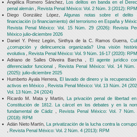
Angélica Romero Sánchez,
Los delitos en banda en el Dere
penal alemán
,
Revista Penal México: Vol. 2 Núm. 3 (2012): RP
Diego González López,
Algunas notas sobre el delito
financiación (o financiamiento) del terrorismo en España y Méxi
Revista Penal México: Vol. 15 Núm. 29 (2026): Revista Pe
México julio-diciembre 2026
Daniel Y. Pérez Legón, Sinthya de la C. Ramos Guerra,
Cu
¿corrupción y delincuencia organizada? Una visión históri
evolutiva
,
Revista Penal México: Vol. 9 Núm. 16-17 (2020): RP
Adriano de Salles Oliveira Barcha ,
El agente jurídico c
diferenciador funcional
,
Revista Penal México: Vol. 14 Núm.
(2025): julio-diciembre 2025
Humberto Ayala Herrera,
El lavado de dinero y la recuperación
activos en México
,
Revista Penal México: Vol. 13 Núm. 24 (202
Vol. 13 Núm. 24 (2024)
Ricardo M. Mata y Martín,
La privación penal de libertad en
Constitución de 1812. La cárcel en los debates y en la no
fundamental de Cádiz
,
Revista Penal México: Vol. 7 Núm.
(2018): RPM
Adán Nieto Martín,
La privatización de la lucha contra la corrupc
,
Revista Penal México: Vol. 2 Núm. 4 (2013): RPM