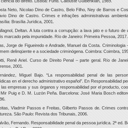
 ciência do direito. Lisboa: Fund. Calouste Gulbenkian, 1989.
sta Neto, Nicolao Dino de Castro, Belo Filho, Ney de Barros e Cos
ávio Dino de Castro. Crimes e infrações administrativas ambienta
asília: Brasília Jurídica, 2001.
llagnol, Deltan. A luta contra a corrupção: a lava jato e o futuro de
ís marcado pela impunidade. Río de Janeiro: Primeira Pessoa, 2017.
as, Jorge de Figueiredo e Andrade, Manuel da Costa. Criminologia 
mem delinqüente e a sociedade criminógena. Coimbra: Coimbra, 199
tti, Renê Ariel. Curso de Direito Penal – parte geral. Río de Janei
rense, 2001.
rnández, Miguel Bajo. “La responsabilidad penal de las perso
rídicas en el derecho administrativo español”. En Responsabilidad pe
 las empresas y sus órganos y responsabilidad por el producto, coo
 Mir Puig e D. M. Luzón Peña. Barcelona: José Maria Bosch editor
96.
eitas, Vladmir Passos e Freitas, Gilberto Passos de. Crimes contr
tureza. São Paulo: Revista dos Tribunais, 2006.
lvão, Fernando. Responsabilidade penal da pessoa jurídica. 2ª ed. B