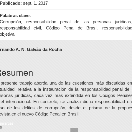
Publicado:
sept. 1, 2017
Palabras clave:
Corrupción, responsabilidad penal de las personas jurídicas
responsabilidad civil, Código Penal de Brasil, responsabilida
objetiva.
ontenido
rnando A. N. Galvão da Rocha
rincipal
el
Resumen
rtículo
 presente trabajo aborda una de las cuestiones más discutidas en
tualidad, relativa a la instauración de la responsabilidad penal de 
rsonas jurídicas, cada vez más extendida en los Códigos Penale
vel internacional. En concreto, se analiza dicha responsabilidad en
so de los delitos de corrupción, desde el prisma de la propue
evista en el nuevo Código Penal en Brasil.
escargas