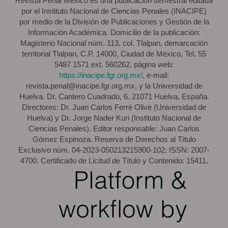
Revista Penal México
es una publicación semestral editada
por el Instituto Nacional de Ciencias Penales (INACIPE)
por medio de la División de Publicaciones y Gestión de la
Información Académica. Domicilio de la publicación:
Magisterio Nacional núm. 113, col. Tlalpan, demarcación
territorial Tlalpan, C.P. 14000, Ciudad de México, Tel. 55
5487 1571 ext. 560262, página web:
https://inacipe.fgr.org.mx/
, e-mail:
revista.penal@inacipe.fgr.org.mx, y la Universidad de
Huelva. Dr. Cantero Cuadrado, 6. 21071 Huelva, España.
Directores: Dr. Juan Carlos Ferré Olivé (Universidad de
Huelva) y Dr. Jorge Nader Kuri (Instituto Nacional de
Ciencias Penales). Editor responsable: Juan Carlos
Gómez Espinoza. Reserva de Derechos al Título
Exclusivo núm. 04-2023-050213215900-102; ISSN: 2007-
4700. Certificado de Licitud de Título y Contenido: 15411.