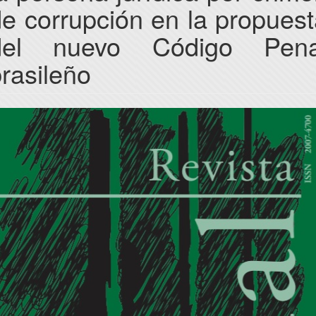
e corrupción en la propues
del nuevo Código Pena
rasileño