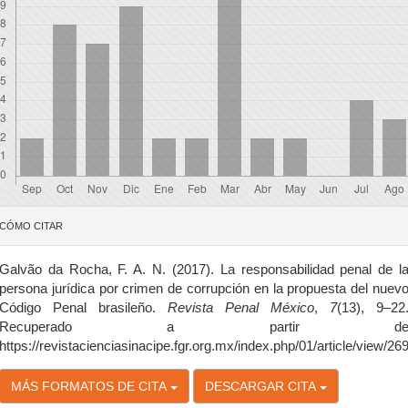
etalles
CÓMO CITAR
el
rtículo
Galvão da Rocha, F. A. N. (2017). La responsabilidad penal de l
persona jurídica por crimen de corrupción en la propuesta del nuev
Código Penal brasileño.
Revista Penal México
,
7
(13), 9–22
Recuperado a partir d
https://revistacienciasinacipe.fgr.org.mx/index.php/01/article/view/26
MÁS FORMATOS DE CITA
DESCARGAR CITA