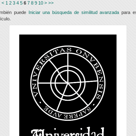
<
<
1
2
3
4
5
6
7
8
9
10
>
>>
ambién puede
Iniciar una búsqueda de similitud avanzada
para e
tículo.
universidad