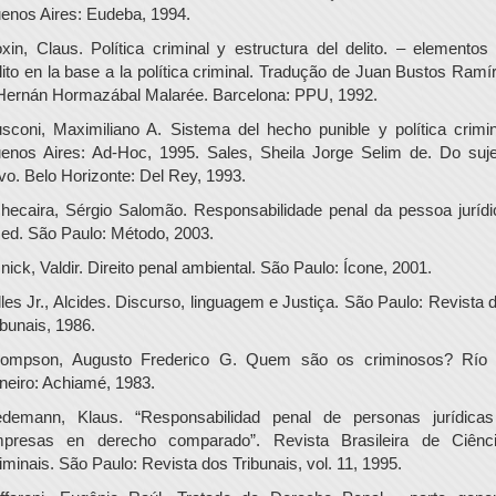
enos Aires: Eudeba, 1994.
xin, Claus. Política criminal y estructura del delito. – elementos
lito en la base a la política criminal. Tradução de Juan Bustos Ramí
Hernán Hormazábal Malarée. Barcelona: PPU, 1992.
sconi, Maximiliano A. Sistema del hecho punible y política crimin
enos Aires: Ad-Hoc, 1995. Sales, Sheila Jorge Selim de. Do suje
ivo. Belo Horizonte: Del Rey, 1993.
hecaira, Sérgio Salomão. Responsabilidade penal da pessoa jurídi
 ed. São Paulo: Método, 2003.
nick, Valdir. Direito penal ambiental. São Paulo: Ícone, 2001.
lles Jr., Alcides. Discurso, linguagem e Justiça. São Paulo: Revista 
ibunais, 1986.
ompson, Augusto Frederico G. Quem são os criminosos? Río
neiro: Achiamé, 1983.
edemann, Klaus. “Responsabilidad penal de personas jurídica
presas en derecho comparado”. Revista Brasileira de Ciênc
iminais. São Paulo: Revista dos Tribunais, vol. 11, 1995.