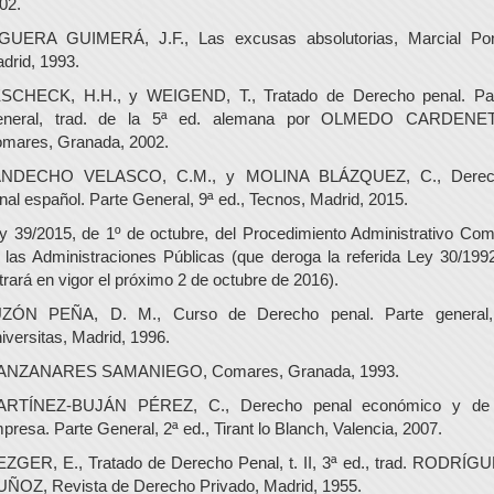
02.
GUERA GUIMERÁ, J.F., Las excusas absolutorias, Marcial Po
drid, 1993.
SCHECK, H.H., y WEIGEND, T., Tratado de Derecho penal. Pa
neral, trad. de la 5ª ed. alemana por OLMEDO CARDENE
mares, Granada, 2002.
ANDECHO VELASCO, C.M., y MOLINA BLÁZQUEZ, C., Derec
nal español. Parte General, 9ª ed., Tecnos, Madrid, 2015.
y 39/2015, de 1º de octubre, del Procedimiento Administrativo Co
 las Administraciones Públicas (que deroga la referida Ley 30/199
trará en vigor el próximo 2 de octubre de 2016).
ZÓN PEÑA, D. M., Curso de Derecho penal. Parte general,
iversitas, Madrid, 1996.
NZANARES SAMANIEGO, Comares, Granada, 1993.
RTÍNEZ-BUJÁN PÉREZ, C., Derecho penal económico y de
presa. Parte General, 2ª ed., Tirant lo Blanch, Valencia, 2007.
ZGER, E., Tratado de Derecho Penal, t. II, 3ª ed., trad. RODRÍG
ÑOZ, Revista de Derecho Privado, Madrid, 1955.