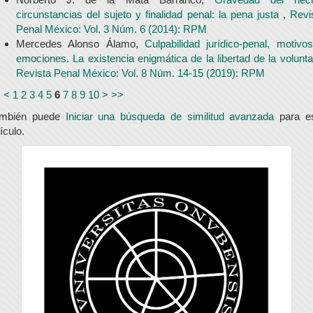
circunstancias del sujeto y finalidad penal: la pena justa
,
Revi
Penal México: Vol. 3 Núm. 6 (2014): RPM
Mercedes Alonso Álamo,
Culpabilidad jurídico-penal, motivo
emociones. La existencia enigmática de la libertad de la volunt
Revista Penal México: Vol. 8 Núm. 14-15 (2019): RPM
<
<
1
2
3
4
5
6
7
8
9
10
>
>>
ambién puede
Iniciar una búsqueda de similitud avanzada
para e
tículo.
universidad