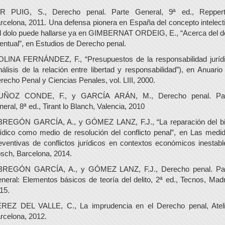
R PUIG, S., Derecho penal. Parte General, 9ª ed., Reppert
rcelona, 2011. Una defensa pionera en España del concepto intelect
l dolo puede hallarse ya en GIMBERNAT ORDEIG, E., “Acerca del d
entual”, en Estudios de Derecho penal.
LINA FERNÁNDEZ, F., “Presupuestos de la responsabilidad juríd
nálisis de la relación entre libertad y responsabilidad”), en Anuario
recho Penal y Ciencias Penales, vol. LIII, 2000.
UÑOZ CONDE, F., y GARCÍA ARÁN, M., Derecho penal. Par
neral, 8ª ed., Tirant lo Blanch, Valencia, 2010
REGÓN GARCÍA, A., y GÓMEZ LANZ, F.J., “La reparación del b
rídico como medio de resolución del conflicto penal”, en Las medi
eventivas de conflictos jurídicos en contextos económicos inestabl
sch, Barcelona, 2014.
REGÓN GARCÍA, A., y GÓMEZ LANZ, F.J., Derecho penal. Pa
neral: Elementos básicos de teoría del delito, 2ª ed., Tecnos, Madr
15.
REZ DEL VALLE, C., La imprudencia en el Derecho penal, Ateli
rcelona, 2012.