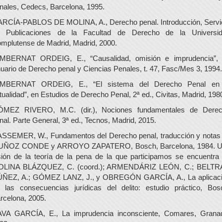
nales, Cedecs, Barcelona, 1995.
RCÍA-PABLOS DE MOLINA, A., Derecho penal. Introducción, Servi
 Publicaciones de la Facultad de Derecho de la Universi
mplutense de Madrid, Madrid, 2000.
MBERNAT ORDEIG, E., “Causalidad, omisión e imprudencia”,
uario de Derecho penal y Ciencias Penales, t. 47, Fasc/Mes 3, 1994.
MBERNAT ORDEIG, E., “El sistema del Derecho Penal en
tualidad”, en Estudios de Derecho Penal, 2ª ed., Civitas, Madrid, 198
MEZ RIVERO, M.C. (dir.), Nociones fundamentales de Dere
nal. Parte General, 3ª ed., Tecnos, Madrid, 2015.
SSEMER, W., Fundamentos del Derecho penal, traducción y notas
ÑOZ CONDE y ARROYO ZAPATERO, Bosch, Barcelona, 1984. 
sión de la teoría de la pena de la que participamos se encuentra
LINA BLÁZQUEZ, C. (coord.); ARMENDÁRIZ LEÓN, C.; BELT
ÑEZ, A.; GÓMEZ LANZ, J., y OBREGÓN GARCÍA, A., La aplicac
 las consecuencias jurídicas del delito: estudio práctico, Bos
rcelona, 2005.
VA GARCÍA, E., La imprudencia inconsciente, Comares, Grana