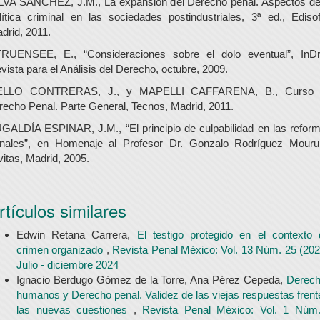
LVA SÁNCHEZ, J.M., La expansión del Derecho penal. Aspectos de
lítica criminal en las sociedades postindustriales, 3ª ed., Edisof
drid, 2011.
RUENSEE, E., “Consideraciones sobre el dolo eventual”, InDr
vista para el Análisis del Derecho, octubre, 2009.
ELLO CONTRERAS, J., y MAPELLI CAFFARENA, B., Curso 
recho Penal. Parte General, Tecnos, Madrid, 2011.
GALDÍA ESPINAR, J.M., “El principio de culpabilidad en las refor
nales”, en Homenaje al Profesor Dr. Gonzalo Rodríguez Mourul
vitas, Madrid, 2005.
rtículos similares
Edwin Retana Carrera,
El testigo protegido en el contexto 
crimen organizado
,
Revista Penal México: Vol. 13 Núm. 25 (202
Julio - diciembre 2024
Ignacio Berdugo Gómez de la Torre, Ana Pérez Cepeda,
Derec
humanos y Derecho penal. Validez de las viejas respuestas frent
las nuevas cuestiones
,
Revista Penal México: Vol. 1 Núm