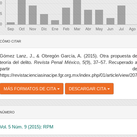
etalles
CÓMO CITAR
el
rtículo
Gómez Lanz, J., & Obregón García, A. (2015). Otra propuesta d
teoría del delito.
Revista Penal México
,
5
(9), 37–57. Recuperado 
partir d
https://revistacienciasinacipe.fgr.org.mx/index.php/01/article/view/20
MÁS FORMATOS DE CITA
DESCARGAR CITA
NÚMERO
Vol. 5 Núm. 9 (2015): RPM