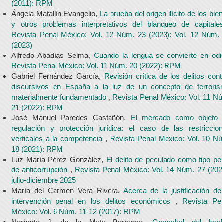
(2011): RPM
Ángela Matallín Evangelio,
La prueba del origen ilícito de los bie
y otros problemas interpretativos del blanqueo de capital
Revista Penal México: Vol. 12 Núm. 23 (2023): Vol. 12 Núm.
(2023)
Alfredo Abadías Selma,
Cuando la lengua se convierte en od
Revista Penal México: Vol. 11 Núm. 20 (2022): RPM
Gabriel Fernández García,
Revisión crítica de los delitos cont
discursivos en España a la luz de un concepto de terrori
materialmente fundamentado
,
Revista Penal México: Vol. 11 N
21 (2022): RPM
José Manuel Paredes Castañón,
El mercado como objeto
regulación y protección jurídica: el caso de las restriccio
verticales a la competencia
,
Revista Penal México: Vol. 10 N
18 (2021): RPM
Luz María Pérez González,
El delito de peculado como tipo pe
de anticorrupción
,
Revista Penal México: Vol. 14 Núm. 27 (202
julio-diciembre 2025
María del Carmen Vera Rivera,
Acerca de la justificación de
intervención penal en los delitos económicos
,
Revista Pe
México: Vol. 6 Núm. 11-12 (2017): RPM
Norberto J. de la Mata Barranco,
Gravedad del hec