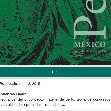
rra
teral
l
tículo
PDF
Publicado:
sept. 3, 2015
Palabras clave:
Teoría del delito, concepto material de delito, teoría de concursos
naturaleza del injusto, dolo, imprudencia.