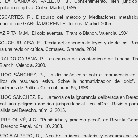
 LA GÁNDARA VALLEJO, B., Consentimiento, bien jurídic
putación objetiva, Colex, Madrid, 1995.
SCARTES, R., Discurso del método y Meditaciones metafísic
aducción de GARCÍA MORENTE, Tecnos, Madrid, 2005.
AZ PITA, M.M., El dolo eventual, Tirant lo Blanch, Valencia, 1994.
CUCHURI AISA, E., Teoría del concurso de leyes y de delitos. Ba
ra una revisión crítica, Comares, Granada, 2004.
RALDO CABANA, P., Las causas de levantamiento de la pena, Tir
 Blanch, Valencia, 2000.
IJOO SÁNCHEZ, B., “La distinción entre dolo e imprudencia en 
litos de resultado lesivo. Sobre la normativización del dolo”,
adernos de Política Criminal, núm. 65, 1998.
IJOO SÁNCHEZ, B., “La teoría de la ignorancia deliberada en Dere
nal: una peligrosa doctrina jurisprudencial”, en InDret. Revista para
álisis del Derecho, núm. 3, 2015.
RRÉ OLIVÉ, J.C., “Punibilidad y proceso penal”, en Revista Gene
 Derecho Penal, núm. 10, 2008.
RCÍA ALBERO, R., “Non bis in idem” material y concurso de le