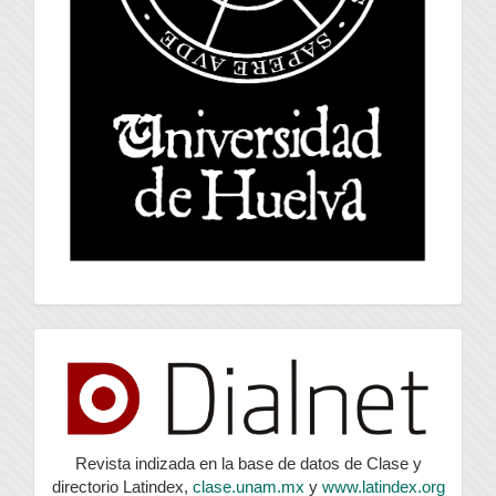
index
Revista indizada en la base de datos de Clase y
directorio Latindex,
clase.unam.mx
y
www.latindex.org