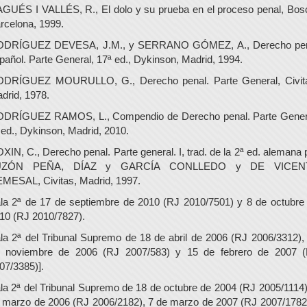
GUÉS I VALLÉS, R., El dolo y su prueba en el proceso penal, Bos
rcelona, 1999.
DRÍGUEZ DEVESA, J.M., y SERRANO GÓMEZ, A., Derecho pe
pañol. Parte General, 17ª ed., Dykinson, Madrid, 1994.
DRÍGUEZ MOURULLO, G., Derecho penal. Parte General, Civit
drid, 1978.
DRÍGUEZ RAMOS, L., Compendio de Derecho penal. Parte Gener
 ed., Dykinson, Madrid, 2010.
XIN, C., Derecho penal. Parte general. I, trad. de la 2ª ed. alemana 
UZÓN PEÑA, DÍAZ y GARCÍA CONLLEDO y DE VICEN
MESAL, Civitas, Madrid, 1997.
la 2ª de 17 de septiembre de 2010 (RJ 2010/7501) y 8 de octubre
10 (RJ 2010/7827).
la 2ª del Tribunal Supremo de 18 de abril de 2006 (RJ 2006/3312),
 noviembre de 2006 (RJ 2007/583) y 15 de febrero de 2007 
07/3385)].
la 2ª del Tribunal Supremo de 18 de octubre de 2004 (RJ 2005/1114)
 marzo de 2006 (RJ 2006/2182), 7 de marzo de 2007 (RJ 2007/1782