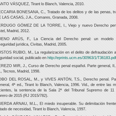
NTO VÁSQUEZ, Tirant lo Blanch, Valencia, 2010.
CCARIA BONESANA, C., Tratado de los delitos y de las penas, tr
 LAS CASAS, J.A., Comares, Granada, 2008.
RDUGO GÓMEZ DE LA TORRE, I., Viejo y nuevo Derecho pen
stel, Madrid, 2012.
ENO ARÚS, F., La Ciencia del Derecho penal: un modelo
seguridad jurídica, Civitas, Madrid, 2005.
STOS RUBIO, M., La regularización en el delito de defraudación a
guridad social, publicado en
http://eprints.ucm.es/30963/1/T36183.pd
REZO MIR, J., Curso de Derecho penal español. Parte general, II,
., Tecnos, Madrid, 1998.
BO DEL ROSAL, M., y VIVES ANTÓN, T.S., Derecho penal. Pa
neral, 4ª ed., Tirant lo Blanch, Valencia, 1996. Vid., de entre las 
cientes, la sentencia de la Sala 2ª del Tribunal Supremo de 11
brero de 2015 (RJ 2015/782).
ERDA ARNAU, M.L., El miedo insuperable. Su delimitación frente
tado de necesidad, Tirant lo Blanch, Valencia, 1997.