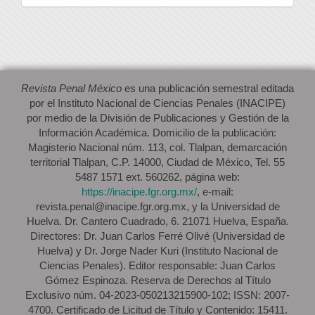
artículo
Revista Penal México
es una publicación semestral editada
por el Instituto Nacional de Ciencias Penales (INACIPE)
por medio de la División de Publicaciones y Gestión de la
Información Académica. Domicilio de la publicación:
Magisterio Nacional núm. 113, col. Tlalpan, demarcación
territorial Tlalpan, C.P. 14000, Ciudad de México, Tel. 55
5487 1571 ext. 560262, página web:
https://inacipe.fgr.org.mx/
, e-mail:
revista.penal@inacipe.fgr.org.mx, y la Universidad de
Huelva. Dr. Cantero Cuadrado, 6. 21071 Huelva, España.
Directores: Dr. Juan Carlos Ferré Olivé (Universidad de
Huelva) y Dr. Jorge Nader Kuri (Instituto Nacional de
Ciencias Penales). Editor responsable: Juan Carlos
Gómez Espinoza. Reserva de Derechos al Título
Exclusivo núm. 04-2023-050213215900-102; ISSN: 2007-
4700. Certificado de Licitud de Título y Contenido: 15411.