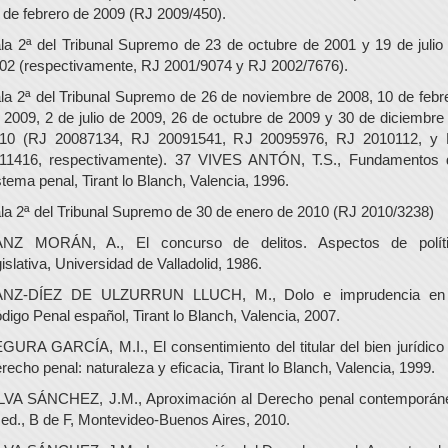
 de febrero de 2009 (RJ 2009/450).
la 2ª del Tribunal Supremo de 23 de octubre de 2001 y 19 de julio
02 (respectivamente, RJ 2001/9074 y RJ 2002/7676).
la 2ª del Tribunal Supremo de 26 de noviembre de 2008, 10 de febr
 2009, 2 de julio de 2009, 26 de octubre de 2009 y 30 de diciembre
10 (RJ 20087134, RJ 20091541, RJ 20095976, RJ 2010112, y
11416, respectivamente). 37 VIVES ANTÓN, T.S., Fundamentos 
stema penal, Tirant lo Blanch, Valencia, 1996.
la 2ª del Tribunal Supremo de 30 de enero de 2010 (RJ 2010/3238)
NZ MORÁN, A., El concurso de delitos. Aspectos de polít
gislativa, Universidad de Valladolid, 1986.
NZ-DÍEZ DE ULZURRUN LLUCH, M., Dolo e imprudencia en
digo Penal español, Tirant lo Blanch, Valencia, 2007.
GURA GARCÍA, M.I., El consentimiento del titular del bien jurídico
recho penal: naturaleza y eficacia, Tirant lo Blanch, Valencia, 1999.
LVA SÁNCHEZ, J.M., Aproximación al Derecho penal contemporán
 ed., B de F, Montevideo-Buenos Aires, 2010.