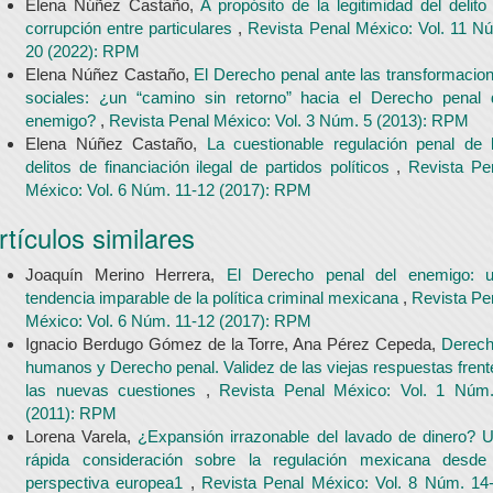
Elena Núñez Castaño,
A propósito de la legitimidad del delito
corrupción entre particulares
,
Revista Penal México: Vol. 11 N
20 (2022): RPM
Elena Núñez Castaño,
El Derecho penal ante las transformacio
sociales: ¿un “camino sin retorno” hacia el Derecho penal 
enemigo?
,
Revista Penal México: Vol. 3 Núm. 5 (2013): RPM
Elena Núñez Castaño,
La cuestionable regulación penal de 
delitos de financiación ilegal de partidos políticos
,
Revista Pe
México: Vol. 6 Núm. 11-12 (2017): RPM
rtículos similares
Joaquín Merino Herrera,
El Derecho penal del enemigo: 
tendencia imparable de la política criminal mexicana
,
Revista Pe
México: Vol. 6 Núm. 11-12 (2017): RPM
Ignacio Berdugo Gómez de la Torre, Ana Pérez Cepeda,
Derec
humanos y Derecho penal. Validez de las viejas respuestas frent
las nuevas cuestiones
,
Revista Penal México: Vol. 1 Núm
(2011): RPM
Lorena Varela,
¿Expansión irrazonable del lavado de dinero? 
rápida consideración sobre la regulación mexicana desde
perspectiva europea1
,
Revista Penal México: Vol. 8 Núm. 14