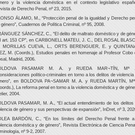
nero y la violencia doméstica en el contexto legislativo españo
vista de Derecho Penal, nº 23, 2015.
ONSO ÁLAMO, M., “Protección penal de la igualdad y Derecho pe
 género”, Cuadernos de Política Criminal, nº 95, 2008.
ÁNGUEZ SÁNCHEZ, C., “El delito de maltrato doméstico y de gén
l art. 153 CP”, en CARBONELL MATEU, J. C., DEL ROSAL BLAS
., MORILLAS CUEVA, L., ORTS BERENGUER, E. y QUINTAN
EZ, M. (Coords.), Estudios penales en homenaje al Profesor Cobo 
sal, Madrid, 2006.
OLDOVA PASAMAR M. A. y RUEDA MAR¬TÍN, Mª A
onsideraciones político-criminales en torno a los delitos de violencia
énero”, en BOLDOVA PA¬SAMAR M. A. y RUEDA MARTÍN, Mª
oords.), La reforma penal en torno a la violencia doméstica y de géne
elier, 2004.
LDOVA PASAMAR, M. A., “El actual entendimiento de los delitos
olencia de género y sus perspectivas de expansión”, InDret, nº 3, 202
LEA BARDÓN, C., “En los límites del Derecho Penal frente a
olencia doméstica y de género”, Revista Electrónica de Ciencia Pena
iminología, nº 9-2, 2007.