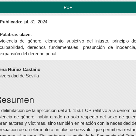
PDF
Publicado:
jul. 31, 2024
Palabras clave:
violencia de género, elemento subjetivo del injusto, principio d
culpabilidad, derechos fundamentales, presunción de inocencia
expansión del derecho penal
ontenido
ena Núñez Castaño
iversidad de Sevilla
rincipal
el
Resumen
rtículo
 delimitación de la aplicación del art. 153.1 CP relativo a la denomin
olencia de género, había girado no solo respecto del sexo de quie
eran autores y víctimas, sino también en relación con la necesidad de
reciación de un elemento o un plus de desvalor que permitiera restrin
 recurso al mismo. Sin embargo, a partir de la Sentencia del Tribu