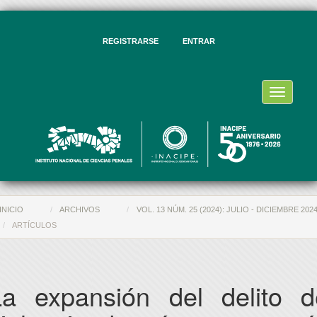
vegación
ncipal
ntenido
REGISTRARSE
ENTRAR
ncipal
rra
eral
Toggle
navigati
INICIO
ARCHIVOS
VOL. 13 NÚM. 25 (2024): JULIO - DICIEMBRE 202
ARTÍCULOS
La expansión del delito d