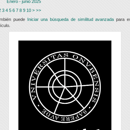
Enero - junio 2025
2
3
4
5
6
7
8
9
10
>
>>
ambién puede
Iniciar una búsqueda de similitud avanzada
para e
tículo.
universidad