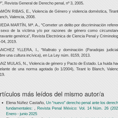
”, Revista General de Derecho penal, nº 3, 2005.
MÓN RIBAS, E., Violencia de Género y violencia doméstica, Tirant
anch, Valencia, 2008.
EDA MARTÍN, Mª. A., “Cometer un delito por discriminación refere
 sexo de la víctima y/o por razones de género como circunstan
ravante genérica”, Revista Electrónica de Ciencia Penal y Criminolog
-04, 2019.
NCHEZ YLLERA, I., “Maltrato y dominación (Paradojas judicia
bre una cultura incívica), en La Ley núm. 8159, 2013.
NZ MULAS, N., Violencia de género y Pacto de Estado. La huida ha
elante de una norma agotada (lo 1/2004), Tirant lo Blanch, Valenc
19.
rtículos más leídos del mismo autor/a
Elena Núñez Castaño,
Un “nuevo” derecho penal ante los derec
fundamentales:
,
Revista Penal México: Vol. 14 Núm. 26 (202
Enero - junio 2025