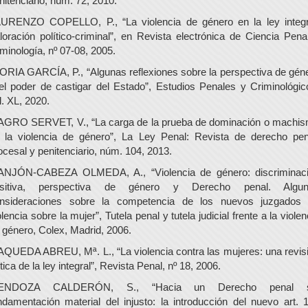
nitenciario, núm. 72, 2010.
URENZO COPELLO, P., “La violencia de género en la ley integr
loración político-criminal”, en Revista electrónica de Ciencia Pena
iminología, nº 07-08, 2005.
ORIA GARCÍA, P., “Algunas reflexiones sobre la perspectiva de gén
el poder de castigar del Estado”, Estudios Penales y Criminológic
l. XL, 2020.
GRO SERVET, V., “La carga de la prueba de dominación o machi
 la violencia de género”, La Ley Penal: Revista de derecho pen
ocesal y penitenciario, núm. 104, 2013.
NJÓN-CABEZA OLMEDA, A., “Violencia de género: discriminac
ositiva, perspectiva de género y Derecho penal. Algun
nsideraciones sobre la competencia de los nuevos juzgados
olencia sobre la mujer”, Tutela penal y tutela judicial frente a la violen
 género, Colex, Madrid, 2006.
QUEDA ABREU, Mª. L., “La violencia contra las mujeres: una revis
ítica de la ley integral”, Revista Penal, nº 18, 2006.
ENDOZA CALDERÓN, S., “Hacia un Derecho penal s
ndamentación material del injusto: la introducción del nuevo art. 