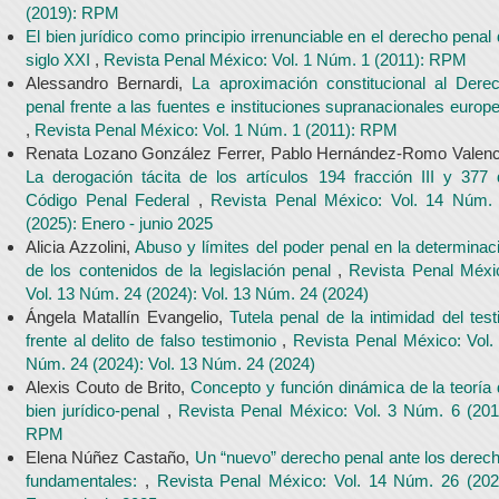
(2019): RPM
El bien jurídico como principio irrenunciable en el derecho penal 
siglo XXI
,
Revista Penal México: Vol. 1 Núm. 1 (2011): RPM
Alessandro Bernardi,
La aproximación constitucional al Dere
penal frente a las fuentes e instituciones supranacionales europ
,
Revista Penal México: Vol. 1 Núm. 1 (2011): RPM
Renata Lozano González Ferrer, Pablo Hernández-Romo Valenc
La derogación tácita de los artículos 194 fracción III y 377 
Código Penal Federal
,
Revista Penal México: Vol. 14 Núm.
(2025): Enero - junio 2025
Alicia Azzolini,
Abuso y límites del poder penal en la determinac
de los contenidos de la legislación penal
,
Revista Penal Méxi
Vol. 13 Núm. 24 (2024): Vol. 13 Núm. 24 (2024)
Ángela Matallín Evangelio,
Tutela penal de la intimidad del test
frente al delito de falso testimonio
,
Revista Penal México: Vol.
Núm. 24 (2024): Vol. 13 Núm. 24 (2024)
Alexis Couto de Brito,
Concepto y función dinámica de la teoría 
bien jurídico-penal
,
Revista Penal México: Vol. 3 Núm. 6 (201
RPM
Elena Núñez Castaño,
Un “nuevo” derecho penal ante los derec
fundamentales:
,
Revista Penal México: Vol. 14 Núm. 26 (202