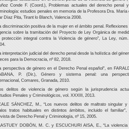
ñoz Conde F. (Coord.), Problemas actuales del derecho penal y
iminología: estudios penales en memoria de la Profesora Dra. María 
r Díaz Pita, Tirant lo Blanch, Valencia 2008.
a discriminación positiva de la mujer en el ámbito penal. Reflexiones
gencia sobre la tramitación del Proyecto de Ley Orgánica de medi
 protección integral contra la Violencia de género”, La Ley, núm.
04.
a interpretación judicial del derecho penal desde la holística del géner
eces para la Democracia, nº 82, 2018.
a perspectiva de género en el Derecho Penal español”, en FARA
BANA, P. (Dir.), Género y sistema penal: una perspect
ternacional, Comares, Granada, 2010.
os delitos de violencia de género según la jurisprudencia actua
tudios Penales y Criminológicos, vol. XXXIII, 2013.
ALE SÁNCHEZ, M., “Los nuevos delitos de maltrato singular y
los tratos habituales en distintos ámbitos, incluido el familiar”,
vista de Derecho Penal y Criminología, nº 15, 2005.
ASTUEY DOBÓN, M. C. y ESCUCHURI AISA, E., “La violencia