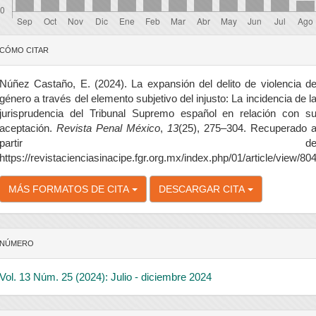
etalles
CÓMO CITAR
el
rtículo
Núñez Castaño, E. (2024). La expansión del delito de violencia d
género a través del elemento subjetivo del injusto: La incidencia de l
jurisprudencia del Tribunal Supremo español en relación con s
aceptación.
Revista Penal México
,
13
(25), 275–304. Recuperado 
partir d
https://revistacienciasinacipe.fgr.org.mx/index.php/01/article/view/80
MÁS FORMATOS DE CITA
DESCARGAR CITA
NÚMERO
Vol. 13 Núm. 25 (2024): Julio - diciembre 2024