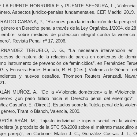
 LA FUENTE HONRUBIA F. y PUENTE SE¬GURA, L., Violencia
nero. Aspectos jurídico-penales fundamentales, CEF, Madrid, 2019.
RALDO CABANA, P., “Razones para la introducción de la perspect
 género en Derecho penal a través de la Ley Orgánica 1/2004, de 28
ciembre, sobre medidas de protección integral contra la violencia
nero”, Revista Penal, nº 17, 2006.
RNÁNDEZ TERUELO, J. G., “La necesaria intervención en 
ocesos de ruptura de la relación de pareja en contextos de domin
mo instrumento de prevención de feminicidios”, en Fernández Terue
 G. y Fonseca Fortes-Hurtado, R. H. (Dirs.), Violencia de Género: re
ndientes y nuevos desafíos, Thomson Reuters Aranzadi, Navar
21.
LÁN MUÑOZ, A., “De la «Violencia doméstica» a la «Violencia
nero»: ¿un paso fallido hacia el Derecho penal del enemigo?”,
ñez Castaño, E. (Direct.), Estudios sobre la Tutela penal de la violen
 género, Tirant lo Blanch, Valencia, 2009.
RCÍA ARÁN, M., “Injusto individual e injusto social en la violen
chista (a propósito de la STC 59/2008 sobre el maltrato masculino a
jer pareja)”, en Carbonell Mateu J. C., González Cussac J. L., O