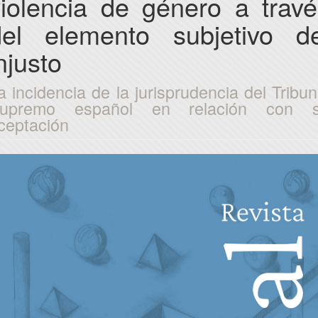
violencia de género a travé
del elemento subjetivo de
njusto
a incidencia de la jurisprudencia del Tribun
upremo español en relación con 
ceptación