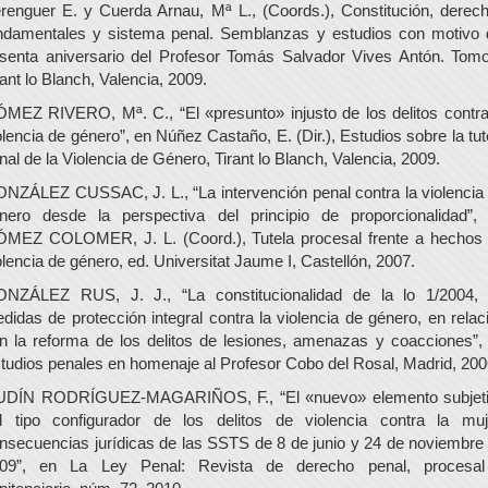
renguer E. y Cuerda Arnau, Mª L., (Coords.), Constitución, derec
ndamentales y sistema penal. Semblanzas y estudios con motivo 
senta aniversario del Profesor Tomás Salvador Vives Antón. Tomo
rant lo Blanch, Valencia, 2009.
MEZ RIVERO, Mª. C., “El «presunto» injusto de los delitos contra
olencia de género”, en Núñez Castaño, E. (Dir.), Estudios sobre la tut
nal de la Violencia de Género, Tirant lo Blanch, Valencia, 2009.
NZÁLEZ CUSSAC, J. L., “La intervención penal contra la violencia
nero desde la perspectiva del principio de proporcionalidad”,
MEZ COLOMER, J. L. (Coord.), Tutela procesal frente a hechos
olencia de género, ed. Universitat Jaume I, Castellón, 2007.
NZÁLEZ RUS, J. J., “La constitucionalidad de la lo 1/2004,
didas de protección integral contra la violencia de género, en relac
n la reforma de los delitos de lesiones, amenazas y coacciones”,
tudios penales en homenaje al Profesor Cobo del Rosal, Madrid, 200
DÍN RODRÍGUEZ-MAGARIÑOS, F., “El «nuevo» elemento subjet
l tipo configurador de los delitos de violencia contra la muj
nsecuencias jurídicas de las SSTS de 8 de junio y 24 de noviembre
09”, en La Ley Penal: Revista de derecho penal, procesa