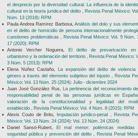
el desprecio por la diversidad cultural. La influencia de la identi
cultural en la teoría jurídica del delito
,
Revista Penal México: Vol
Núm. 13 (2018): RPM
Paula Andrea Ramírez Barbosa,
Análisis del dolo y sus elemen
en el delito de homicidio de persona internacionalmente protegi
cuestiones problemáticas
,
Revista Penal México: Vol. 9 Núm. 
17 (2020): RPM
Antonio Vercher Noguera,
El delito de prevaricación en
urbanismo y la ordenación del territorio
,
Revista Penal México: V
3 Núm. 5 (2013): RPM
Elena Núñez Castaño,
La expansión del delito de violencia
género a través del elemento subjetivo del injusto
,
Revista Pe
México: Vol. 13 Núm. 25 (2024): Julio - diciembre 2024
Juan José González Rus,
La pertinencia del reconocimiento de
responsabilidad penal de las personas jurídicas en Españ
valoración de la constitucionalidad y legalidad del mod
establecido
,
Revista Penal México: Vol. 4 Núm. 8 (2015): RPM
Alexis Couto de Brito,
Imputación jurídico-penal
,
Revista Pe
México: Vol. 13 Núm. 24 (2024): Vol. 13 Núm. 24 (2024)
Daniel Sansó-Rubert,
El mal menor: polémicas medidas
seguridad pública y prevención del delito
,
Revista Penal Méxi