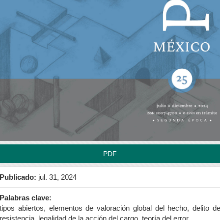
rra
teral
l
tículo
PDF
Publicado:
jul. 31, 2024
Palabras clave:
tipos abiertos, elementos de valoración global del hecho, delito d
resistencia, legalidad de la acción del cargo, teoría del error