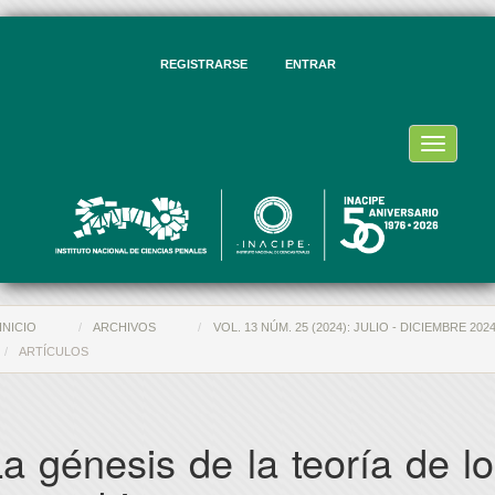
vegación
ncipal
ntenido
REGISTRARSE
ENTRAR
ncipal
rra
eral
Toggle
navigati
INICIO
ARCHIVOS
VOL. 13 NÚM. 25 (2024): JULIO - DICIEMBRE 202
ARTÍCULOS
a génesis de la teoría de l