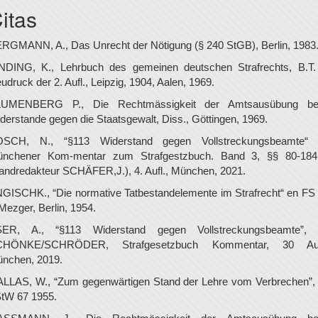
itas
RGMANN, A., Das Unrecht der Nötigung (§ 240 StGB), Berlin, 1983
NDING, K., Lehrbuch des gemeinen deutschen Strafrechts, B.T. 
udruck der 2. Aufl., Leipzig, 1904, Aalen, 1969.
LUMENBERG P., Die Rechtmässigkeit der Amtsausübung be
derstande gegen die Staatsgewalt, Diss., Göttingen, 1969.
SCH, N., “§113 Widerstand gegen Vollstreckungsbeamte“
nchener Kom-mentar zum Strafgestzbuch. Band 3, §§ 80-18
andredakteur SCHÄFER,J.), 4. Aufl., München, 2021.
GISCHK., “Die normative Tatbestandelemente im Strafrecht“ en FS 
Mezger, Berlin, 1954.
ER, A., “§113 Widerstand gegen Vollstreckungsbeamte”,
CHÖNKE/SCHRÖDER, Strafgesetzbuch Kommentar, 30 Aufl
nchen, 2019.
LLAS, W., “Zum gegenwärtigen Stand der Lehre vom Verbrechen”,
tW 67 1955.