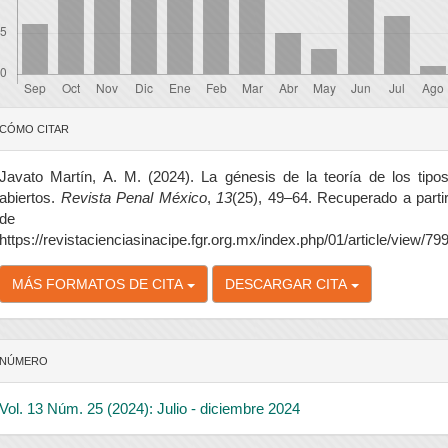
etalles
CÓMO CITAR
el
rtículo
Javato Martín, A. M. (2024). La génesis de la teoría de los tipo
abiertos.
Revista Penal México
,
13
(25), 49–64. Recuperado a parti
de
https://revistacienciasinacipe.fgr.org.mx/index.php/01/article/view/79
MÁS FORMATOS DE CITA
DESCARGAR CITA
NÚMERO
Vol. 13 Núm. 25 (2024): Julio - diciembre 2024