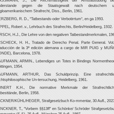
ASSMANN, J., Die Rechtmässigkeit der Amtsausübung be
iderstande gegen die Staatsgewalt nach deutschem u
gloamerikanischem Strafrecht, Diss., Berlin, 1961.
RZBERG, R. D., “Tatbestands-oder Verbotirrtum“, en ga 1993.
PPEL, Robert .v., Lehrbuch des Strafrechts, Berlin/Heidelberg, 1932.
RSCH, H.J., Die Lehre von den negativen Tatbestandmerkmalen, 19
SCHECK, H. H., Tratado de Derecho Penal. Parte General. Vol
raducción de la 3ª edición alemana a cargo de MIR PUIG y MU
NDE), Barcelona, 1978.
UFMANN, ARMIN., Lebendiges un Totes in Bindings Normentheor
ttingen, 1954.
UFMANN, ARTHUR, Das Schuldprinzip. Eine strafrechtli
chtsphilosophische Un-tersuchung, Heidelberg, 1961.
UNERT K.H., Die normative Merkmale der Strafrechtlich
tbesttände, Berlin, 1958.
CKNER/KÜHL/HEGER, Strafgesetzbuch Ko-mmentar, 30 Aufl., 202
NCKNER, T., “Vorbem §§13ff” en Schönke/ Schröder Strafgesetzb
mmentar (S-S), 25 Aufl., München 25 Aufl., 1997.