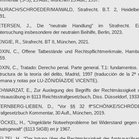
URACH/SCHROEDER/MAIWALD, Strafrecht. B.T. 2, Heidelbe
91.
TERSEN, J., Die “neutrale Handlung” im Strafrecht. E
tersuchung insbesondere der neutralen Beihilfe, Berlin, 2023.
NGIE, R., Strafrecht. BT II, München, 2021.
XIN, C., Offene Tatbestände und Rechtspflichtmerkmale, Hamb
59.
XIN, C., Tratado: Derecho penal. Parte general. T.1: fundamentos.
tructura de la teoría del delito, Madrid, 1997 (traducción de la 2ª 
emana y notas por LU-ZÓN/DÍAZ/DE VICENTE).
HWARZAT, E., Zur Auslegung des Begriffs der Rechtmässigkeit 
tsausübung in §113 Reichtsstrafgesetzbuch, Diss. Düsseldorf, 1933
TERNBERG-LIEBEN, D., “Vor §§ 32 ff“SCHÖNKE/SCHRÖD
rafgesetzbuch Kommentar, 30 Aufl., München, 2019.
ÖCKEL, H., “Ungeklärte Notwehrprobleme bei Widerstand gegen 
aatsgewalt“ (§113 StGB) en jr 1967.
LZEL, H., “Der Irrtung über die Rechtmässigkeit der Amtsausübun