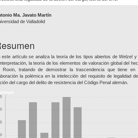
ontenido
tonio Ma. Javato Martín
iversidad de Valladolid
rincipal
el
Resumen
rtículo
 este artículo se analiza la teoría de los tipos abiertos de Welzel y
interpretación, la teoría de los elementos de valoración global del he
 Roxin, tratando de demostrar la trascendencia que tiene en
aboración la polémica en la intelección del requisito de legalidad de
ción del cargo del delito de resistencia del Código Penal alemán.
escargas