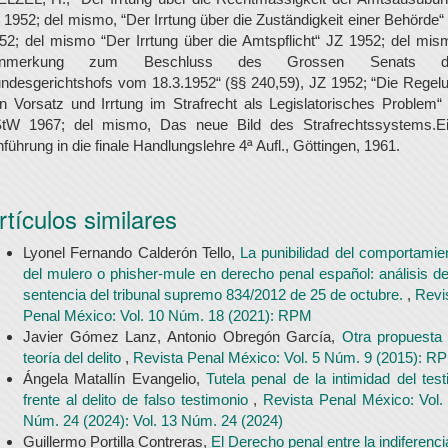
 1952; del mismo, “Der Irrtung über die Zuständigkeit einer Behörde“
52; del mismo “Der Irrtung über die Amtspflicht“ JZ 1952; del mis
Anmerkung zum Beschluss des Grossen Senats d
ndesgerichtshofs vom 18.3.1952“ (§§ 240,59), JZ 1952; “Die Regel
n Vorsatz und Irrtung im Strafrecht als Legislatorisches Problem“
tW 1967; del mismo, Das neue Bild des Strafrechtssystems.E
nführung in die finale Handlungslehre 4ª Aufl., Göttingen, 1961.
rtículos similares
Lyonel Fernando Calderón Tello,
La punibilidad del comportamie
del mulero o phisher-mule en derecho penal español: análisis de
sentencia del tribunal supremo 834/2012 de 25 de octubre.
,
Revi
Penal México: Vol. 10 Núm. 18 (2021): RPM
Javier Gómez Lanz, Antonio Obregón García,
Otra propuesta
teoría del delito
,
Revista Penal México: Vol. 5 Núm. 9 (2015): R
Ángela Matallín Evangelio,
Tutela penal de la intimidad del test
frente al delito de falso testimonio
,
Revista Penal México: Vol.
Núm. 24 (2024): Vol. 13 Núm. 24 (2024)
Guillermo Portilla Contreras,
El Derecho penal entre la indiferenci