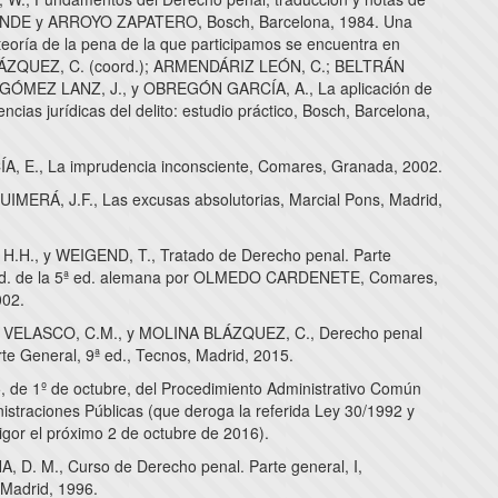
E y ARROYO ZAPATERO, Bosch, Barcelona, 1984. Una
 teoría de la pena de la que participamos se encuentra en
ZQUEZ, C. (coord.); ARMENDÁRIZ LEÓN, C.; BELTRÁN
 GÓMEZ LANZ, J., y OBREGÓN GARCÍA, A., La aplicación de
ncias jurídicas del delito: estudio práctico, Bosch, Barcelona,
, E., La imprudencia inconsciente, Comares, Granada, 2002.
MERÁ, J.F., Las excusas absolutorias, Marcial Pons, Madrid,
.H., y WEIGEND, T., Tratado de Derecho penal. Parte
rad. de la 5ª ed. alemana por OLMEDO CARDENETE, Comares,
002.
ELASCO, C.M., y MOLINA BLÁZQUEZ, C., Derecho penal
te General, 9ª ed., Tecnos, Madrid, 2015.
, de 1º de octubre, del Procedimiento Administrativo Común
istraciones Públicas (que deroga la referida Ley 30/1992 y
igor el próximo 2 de octubre de 2016).
 D. M., Curso de Derecho penal. Parte general, I,
 Madrid, 1996.