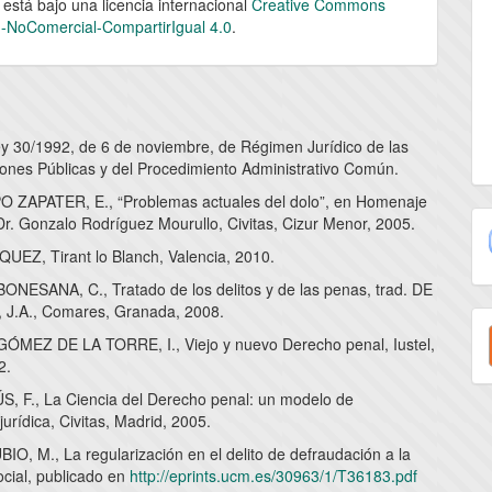
 está bajo una licencia internacional
Creative Commons
n-NoComercial-CompartirIgual 4.0
.
ey 30/1992, de 6 de noviembre, de Régimen Jurídico de las
iones Públicas y del Procedimiento Administrativo Común.
 ZAPATER, E., “Problemas actuales del dolo”, en Homenaje
Dr. Gonzalo Rodríguez Mourullo, Civitas, Cizur Menor, 2005.
EZ, Tirant lo Blanch, Valencia, 2010.
NESANA, C., Tratado de los delitos y de las penas, trad. DE
J.A., Comares, Granada, 2008.
E
MEZ DE LA TORRE, I., Viejo y nuevo Derecho penal, Iustel,
u
2.
a
 F., La Ciencia del Derecho penal: un modelo de
jurídica, Civitas, Madrid, 2005.
O, M., La regularización en el delito de defraudación a la
ocial, publicado en
http://eprints.ucm.es/30963/1/T36183.pdf