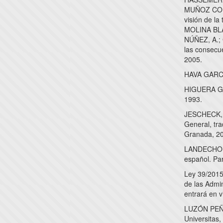
MUÑOZ COND
visión de la
MOLINA BLÁ
NÚÑEZ, A.;
las consecue
2005.
HAVA GARCÍA
HIGUERA GUI
1993.
JESCHECK, H
General, t
Granada, 2
LANDECHO V
español. Par
Ley 39/2015
de las Admin
entrará en v
LUZÓN PEÑA,
Universitas,