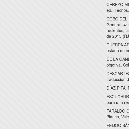
CEREZO MIR,
ed., Tecnos
COBO DEL R
General, 4ª 
recientes, l
de 2015 (RJ
CUERDA ARNA
estado de ne
DE LA GÁNDA
objetiva, Co
DESCARTES, 
traducción
DÍAZ PITA, M
ESCUCHURI A
para una re
FARALDO CAB
Blanch, Vale
FEIJOO SÁNC