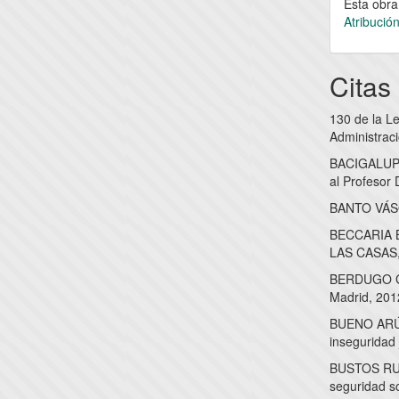
Esta obra
Atribució
Citas
130 de la L
Administrac
BACIGALUPO
al Profesor 
BANTO VÁSQU
BECCARIA BO
LAS CASAS, 
BERDUGO GÓ
Madrid, 201
BUENO ARÚS,
inseguridad 
BUSTOS RUBI
seguridad s