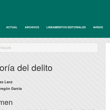
ACTUAL
ARCHIVOS
LINEAMIENTOS EDITORIALES
AVISOS
ÍCULOS
ría del delito
nido
ez Lanz
pal
regón García
men
lo