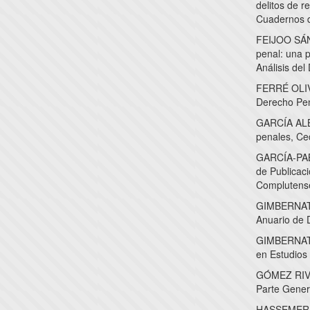
delitos de r
Cuadernos d
FEIJOO SÁNC
penal: una p
Análisis del
FERRÉ OLIVÉ
Derecho Pen
GARCÍA ALBE
penales, Ce
GARCÍA-PABL
de Publicac
Complutense
GIMBERNAT O
Anuario de 
GIMBERNAT O
en Estudios 
GÓMEZ RIVER
Parte Genera
HASSEMER, W