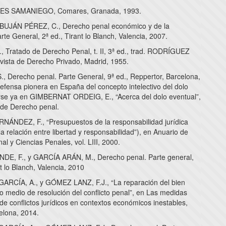
S SAMANIEGO, Comares, Granada, 1993.
UJÁN PÉREZ, C., Derecho penal económico y de la
te General, 2ª ed., Tirant lo Blanch, Valencia, 2007.
 Tratado de Derecho Penal, t. II, 3ª ed., trad. RODRÍGUEZ
sta de Derecho Privado, Madrid, 1955.
., Derecho penal. Parte General, 9ª ed., Reppertor, Barcelona,
efensa pionera en España del concepto intelectivo del dolo
rse ya en GIMBERNAT ORDEIG, E., “Acerca del dolo eventual”,
 de Derecho penal.
ÁNDEZ, F., “Presupuestos de la responsabilidad jurídica
 la relación entre libertad y responsabilidad”), en Anuario de
l y Ciencias Penales, vol. LIII, 2000.
E, F., y GARCÍA ARÁN, M., Derecho penal. Parte general,
nt lo Blanch, Valencia, 2010
RCÍA, A., y GÓMEZ LANZ, F.J., “La reparación del bien
o medio de resolución del conflicto penal”, en Las medidas
de conflictos jurídicos en contextos económicos inestables,
elona, 2014.