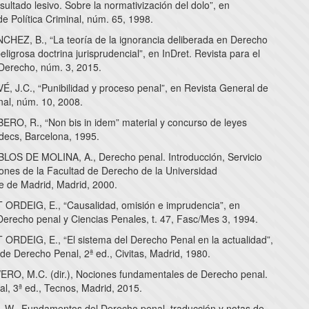
esultado lesivo. Sobre la normativización del dolo”, en
e Política Criminal, núm. 65, 1998.
HEZ, B., “La teoría de la ignorancia deliberada en Derecho
eligrosa doctrina jurisprudencial”, en InDret. Revista para el
 Derecho, núm. 3, 2015.
, J.C., “Punibilidad y proceso penal”, en Revista General de
al, núm. 10, 2008.
RO, R., “Non bis in idem” material y concurso de leyes
decs, Barcelona, 1995.
OS DE MOLINA, A., Derecho penal. Introducción, Servicio
iones de la Facultad de Derecho de la Universidad
 de Madrid, Madrid, 2000.
RDEIG, E., “Causalidad, omisión e imprudencia”, en
Derecho penal y Ciencias Penales, t. 47, Fasc/Mes 3, 1994.
RDEIG, E., “El sistema del Derecho Penal en la actualidad”,
de Derecho Penal, 2ª ed., Civitas, Madrid, 1980.
O, M.C. (dir.), Nociones fundamentales de Derecho penal.
l, 3ª ed., Tecnos, Madrid, 2015.
., Fundamentos del Derecho penal, traducción y notas de