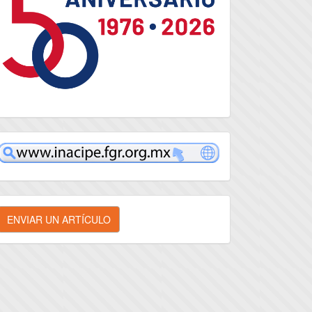
inacipe
nviar
ENVIAR UN ARTÍCULO
n
rtículo