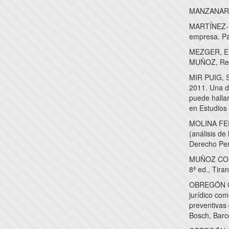
MANZANARE
MARTÍNEZ-B
empresa. Par
MEZGER, E.,
MUÑOZ, Revi
MIR PUIG, S
2011. Una d
puede halla
en Estudios
MOLINA FERN
(análisis de
Derecho Pena
MUÑOZ COND
8ª ed., Tira
OBREGÓN GA
jurídico com
preventivas 
Bosch, Barc