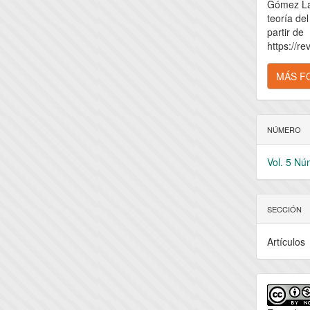
Gómez Lan
artícu
teoría del
partir de
https://re
MÁS F
NÚMERO
Vol. 5 Nú
SECCIÓN
Artículos