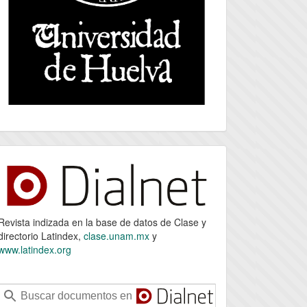
index
Revista indizada en la base de datos de Clase y
directorio Latindex,
clase.unam.mx
y
www.latindex.org