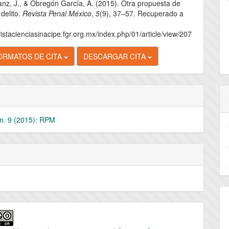
z, J., & Obregón García, A. (2015). Otra propuesta de
lo
 delito.
Revista Penal México
,
5
(9), 37–57. Recuperado a
vistacienciasinacipe.fgr.org.mx/index.php/01/article/view/207
ORMATOS DE CITA
DESCARGAR CITA
m. 9 (2015): RPM