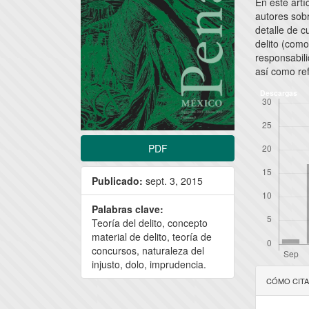
En este artí
autores sobr
detalle de c
delito (como
responsabili
así como ref
Descargas
PDF
Publicado:
sept. 3, 2015
Palabras clave:
Teoría del delito, concepto
material de delito, teoría de
concursos, naturaleza del
injusto, dolo, imprudencia.
Detal
CÓMO CIT
del