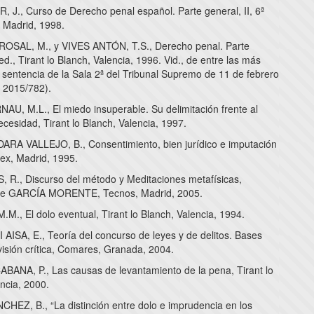
 J., Curso de Derecho penal español. Parte general, II, 6ª
, Madrid, 1998.
OSAL, M., y VIVES ANTÓN, T.S., Derecho penal. Parte
ed., Tirant lo Blanch, Valencia, 1996. Vid., de entre las más
a sentencia de la Sala 2ª del Tribunal Supremo de 11 de febrero
 2015/782).
U, M.L., El miedo insuperable. Su delimitación frente al
cesidad, Tirant lo Blanch, Valencia, 1997.
RA VALLEJO, B., Consentimiento, bien jurídico e imputación
lex, Madrid, 1995.
R., Discurso del método y Meditaciones metafísicas,
 de GARCÍA MORENTE, Tecnos, Madrid, 2005.
.M., El dolo eventual, Tirant lo Blanch, Valencia, 1994.
ISA, E., Teoría del concurso de leyes y de delitos. Bases
visión crítica, Comares, Granada, 2004.
ANA, P., Las causas de levantamiento de la pena, Tirant lo
ncia, 2000.
HEZ, B., “La distinción entre dolo e imprudencia en los