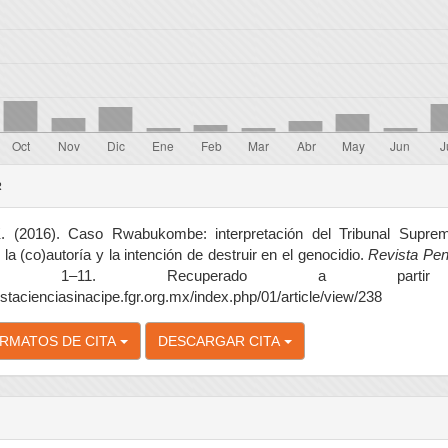
es
R
lo
 (2016). Caso Rwabukombe: interpretación del Tribunal Supre
la (co)autoría y la intención de destruir en el genocidio.
Revista Pen
-12), 1–11. Recuperado a part
vistacienciasinacipe.fgr.org.mx/index.php/01/article/view/238
RMATOS DE CITA
DESCARGAR CITA