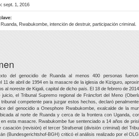
:
sept. 1, 2016
clave:
 Ruanda, Rwabukombe, intención de destruir, participación criminal.
nido
pal
men
lo
exto del genocidio de Ruanda al menos 400 personas fueron 
l 11 de abril de 1994 en la masacre de la iglesia de Kiziguro, apro
s al noreste de Kigali, capital de dicho país. El 18 de febrero de 20
 juicio, el Tribunal Supremo regional de Fráncfort del Meno (Oberl
tribunal competente para juzgar estos hechos, declaró penalmente
ce del genocidio a Onesphore Rwabukombe, exalcalde de la muni
icada al norte de Ruanda y cerca de la frontera con Uganda, co
n en esta masacre. Rwabukombe fue sentenciado a 14 años de prisió
 casación (revisión) el tercer Strafsenat (división criminal) del Tr
án (Bundesgerichtshof-BGH) criticó el análisis realizado por el OLG