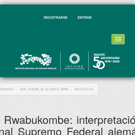
vegación
ncipal
ntenido
REGISTRARSE
ENTRAR
ncipal
rra
eral
Toggle
navigati
RCHIVOS
VOL. 6 NÚM. 11-12 (2017): RPM
ARTÍCULOS
 Rwabukombe: interpretació
unal Supremo Federal alem