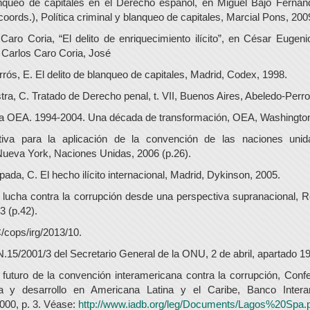
nqueo de capitales en el Derecho español, en Miguel Bajo Fernán
oords.), Política criminal y blanqueo de capitales, Marcial Pons, 200
Caro Coria, “El delito de enriquecimiento ilícito”, en César Eugen
 Carlos Caro Coria, José
rós, E. El delito de blanqueo de capitales, Madrid, Codex, 1998.
tra, C. Tratado de Derecho penal, t. VII, Buenos Aires, Abeledo-Perro
La OEA. 1994-2004. Una década de transformación, OEA, Washington
ativa para la aplicación de la convención de las naciones unid
Nueva York, Naciones Unidas, 2006 (p.26).
ada, C. El hecho ilícito internacional, Madrid, Dykinson, 2005.
 lucha contra la corrupción desde una perspectiva supranacional, R
3 (p.42).
cops/irg/2013/10.
.15/2001/3 del Secretario General de la ONU, 2 de abril, apartado 19
 futuro de la convención interamericana contra la corrupción, Conf
ia y desarrollo en Americana Latina y el Caribe, Banco Inter
2000, p. 3. Véase:
http://www.iadb.org/leg/Documents/Lagos%20Spa.