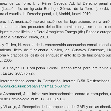
mez de La Torre, I. y Pérez Cepeda, A.I. El Derecho penal e
al (Lección 6), en Ignacio Berdugo Gómez de la Torre (coord.),
ra el estudio del Derecho penal, t. I, Madrid, Iustel, 2010.
ro, I. Armonización-aproximación de las legislaciones en la uni
lucha contra los productos del delito: comiso, organismos de rec
iquecimiento ilícito, en Coral Arangüena Fanego (dir.) Espacio europe
usticia, Valladolid, Nova, 2010.
 y Gullco, H. Acerca de la controvertida adecuación constitucional d
imiento ilícito de funcionario público, en Gustavo Bruzzone, H
oría y práctica del delito de enriquecimiento ilícito de funcionario p
c, 2005.
 y Chayer, H. Corrupción judicial. Mecanismos para prevenirla y
, La Ley, 2005 (p.72).
Interamericana contra la Corrupción. Informe B-58 Ratificaciones
ww.oas.org/juridico/spanish/firmas/b-58.html
.
 Arzamendi, J. L. Iniciativas internacionales contra la corrupción,
co de Criminología, núm. 17, 2003 (p.13).
y Villarejo, J. Recepción de las propuestas del GAFI y de las direct