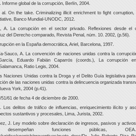
. Informe global de la corrupción, Berlín, 2004.
 al. On the take. Criminalizing illicit enrichment to fight corruption
itiative, Banco Mundial-UNODC, 2012.
n, A. La corrupción en el sector privado. Reflexiones desde el 
 luz del Derecho comparado, Revista Penal, núm. 10. 2002, (p.56).
rrupción en la España democrática, Ariel, Barcelona, 1997.
-Sauco, A. La convención de naciones unidas contra la corrupció
García, Eduardo Fabián Caparrós (coords.), La corrupción 
 Salamanca, Ratio Legis, 2004.
as Naciones Unidas contra la Droga y el Delito Guía legislativa para 
ción de las naciones unidas contra la delincuencia organizada transn
Nueva York, 2004 (p.41).
1/61 de fecha 4 de diciembre de 2000.
. Los delitos de tráfico de influencias, enriquecimiento ilícito y as
pectos sustantivos y procesales, Lima, Jurista, 2002.
ez, J. Ley modelo sobre declaración de ingresos, pasivos y activos
s desempeñan funciones públicas, OE
juridico/spanish/preventivas/guate_docs/Dr._Julio_Roberto_Piza_R