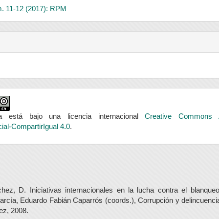
m. 11-12 (2017): RPM
a está bajo una licencia internacional
Creative Commons At
al-CompartirIgual 4.0
.
hez, D. Iniciativas internacionales en la lucha contra el blanque
rcía, Eduardo Fabián Caparrós (coords.), Corrupción y delincuenc
ez, 2008.