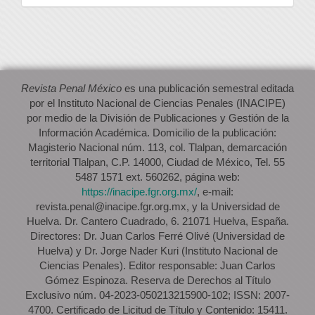
artículo
Revista Penal México
es una publicación semestral editada
por el Instituto Nacional de Ciencias Penales (INACIPE)
por medio de la División de Publicaciones y Gestión de la
Información Académica. Domicilio de la publicación:
Magisterio Nacional núm. 113, col. Tlalpan, demarcación
territorial Tlalpan, C.P. 14000, Ciudad de México, Tel. 55
5487 1571 ext. 560262, página web:
https://inacipe.fgr.org.mx/
, e-mail:
revista.penal@inacipe.fgr.org.mx, y la Universidad de
Huelva. Dr. Cantero Cuadrado, 6. 21071 Huelva, España.
Directores: Dr. Juan Carlos Ferré Olivé (Universidad de
Huelva) y Dr. Jorge Nader Kuri (Instituto Nacional de
Ciencias Penales). Editor responsable: Juan Carlos
Gómez Espinoza. Reserva de Derechos al Título
Exclusivo núm. 04-2023-050213215900-102; ISSN: 2007-
4700. Certificado de Licitud de Título y Contenido: 15411.