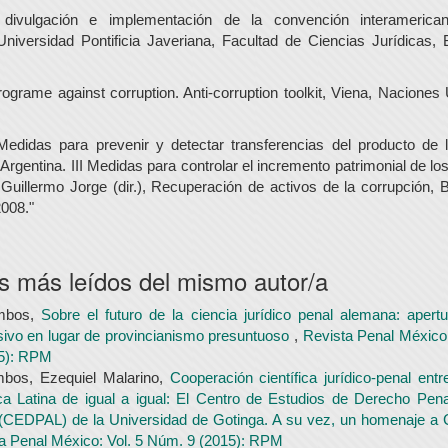
 divulgación e implementación de la convención interamerica
Universidad Pontificia Javeriana, Facultad de Ciencias Jurídicas,
rograme against corruption. Anti-corruption toolkit, Viena, Naciones
Medidas para prevenir y detectar transferencias del producto de 
 Argentina. III Medidas para controlar el incremento patrimonial de lo
 Guillermo Jorge (dir.), Recuperación de activos de la corrupción, 
2008."
os más leídos del mismo autor/a
mbos,
Sobre el futuro de la ciencia jurídico penal alemana: aper
sivo en lugar de provincianismo presuntuoso
,
Revista Penal México
5): RPM
bos, Ezequiel Malarino,
Cooperación científica jurídico-penal ent
a Latina de igual a igual: El Centro de Estudios de Derecho Pen
(CEDPAL) de la Universidad de Gotinga. A su vez, un homenaje a
a Penal México: Vol. 5 Núm. 9 (2015): RPM