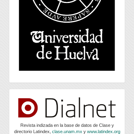
index
Revista indizada en la base de datos de Clase y
directorio Latindex,
clase.unam.mx
y
www.latindex.org