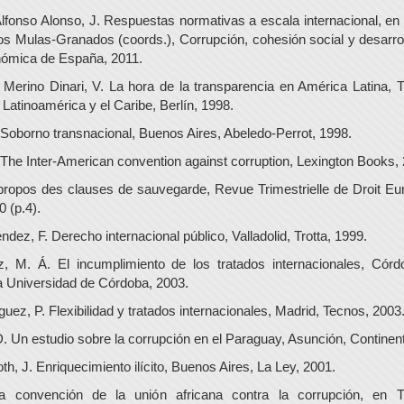
Alfonso Alonso, J. Respuestas normativas a escala internacional, en
os Mulas-Granados (coords.), Corrupción, cohesión social y desarro
nómica de España, 2011.
 Merino Dinari, V. La hora de la transparencia en América Latina, 
 Latinoamérica y el Caribe, Berlín, 1998.
 Soborno transnacional, Buenos Aires, Abeledo-Perrot, 1998.
 The Inter-American convention against corruption, Lexington Books,
propos des clauses de sauvegarde, Revue Trimestrielle de Droit E
0 (p.4).
ez, F. Derecho internacional público, Valladolid, Trotta, 1999.
, M. Á. El incumplimiento de los tratados internacionales, Córd
 la Universidad de Córdoba, 2003.
uez, P. Flexibilidad y tratados internacionales, Madrid, Tecnos, 2003
 Un estudio sobre la corrupción en el Paraguay, Asunción, Continent
h, J. Enriquecimiento ilícito, Buenos Aires, La Ley, 2001.
 convención de la unión africana contra la corrupción, en T