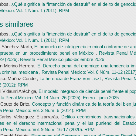
mbos,
¿Qué significa la “intención de destruir” en el delito de genoci
México: Vol. 1 Núm. 1 (2011): RPM
s similares
mbos,
¿Qué significa la “intención de destruir” en el delito de genoci
México: Vol. 1 Núm. 1 (2011): RPM
o Sánchez Marín,
El producto de inteligencia criminal o informe de aná
prueba en un procedimiento penal en México
,
Revista Penal Méx
9 (2026): Revista Penal México julio-diciembre 2026
n Merino Herrera,
El Derecho penal del enemigo: una tendencia im
ca criminal mexicana
,
Revista Penal México: Vol. 6 Núm. 11-12 (201
isco Muñoz Conde ,
La herencia de Franz von Liszt
,
Revista Penal M
2 (2012): RPM
 Vidaurri Aréchiga,
El modelo integrado de ciencia penal frente al po
ta Penal México: Vol. 14 Núm. 26 (2025): Enero - junio 2025
 Couto de Brito,
Concepto y función dinámica de la teoría del bien j
a Penal México: Vol. 3 Núm. 6 (2014): RPM
arlos Velázquez Elizarrarás,
Delitos económicos transnacionales
les en el derecho internacional penal y el ius puniendi del Est
a Penal México: Vol. 9 Núm. 16-17 (2020): RPM
 Dondé Matute,
Elementos del Common Law en el Derecho Penal In