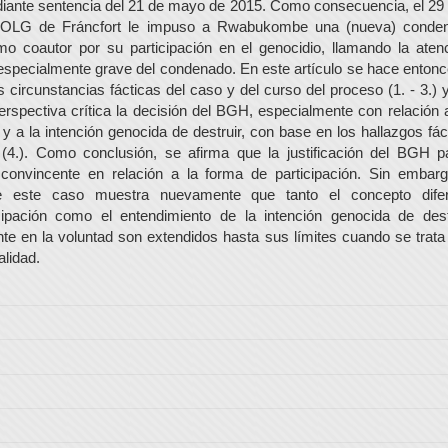
iante sentencia del 21 de mayo de 2015. Como consecuencia, el 29
 OLG de Fráncfort le impuso a Rwabukombe una (nueva) conden
o coautor por su participación en el genocidio, llamando la aten
 especialmente grave del condenado. En este artículo se hace enton
s circunstancias fácticas del caso y del curso del proceso (1. - 3.)
rspectiva crítica la decisión del BGH, especialmente con relación 
n y a la intención genocida de destruir, con base en los hallazgos fá
(4.). Como conclusión, se afirma que la justificación del BGH pa
 convincente en relación a la forma de participación. Sin embarg
e este caso muestra nuevamente que tanto el concepto difer
icipación como el entendimiento de la intención genocida de des
e en la voluntad son extendidos hasta sus límites cuando se trat
alidad.