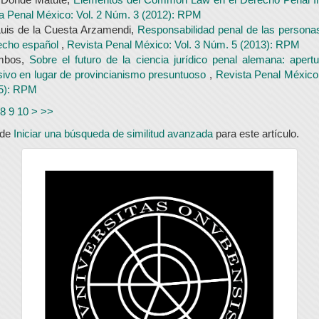
a Penal México: Vol. 2 Núm. 3 (2012): RPM
uis de la Cuesta Arzamendi,
Responsabilidad penal de las personas
echo español
,
Revista Penal México: Vol. 3 Núm. 5 (2013): RPM
mbos,
Sobre el futuro de la ciencia jurídico penal alemana: aper
sivo en lugar de provincianismo presuntuoso
,
Revista Penal México
5): RPM
8
9
10
>
>>
ede
Iniciar una búsqueda de similitud avanzada
para este artículo.
universidad