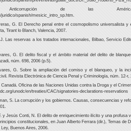
 Anticorrupción de las Américas.M
juridico/spanish/mesicic_intro_sp.htm.
treras, G. El Derecho penal entre el cosmopolismo universalista y e
, Tirant lo Blanch, Valencia, 2007.
. Las reservas a los tratados internacionales, Bilbao, Servicio Edit
.
vares, G. El delito fiscal y el ámbito material del delito de blanque
zadi, núm. 698, 2006 (p.5).
vares, G. Sobre la ampliación del comiso y el blanqueo, y la inc
ivil. Revista Electrónica de Ciencia Penal y Criminología, núm. 12-r, 
Canadá. Oficina de las Naciones Unidas contra la Droga y el Crime
c.org/unodc/en/treaties/CAC/signatories-declarations-reservations
n, S. La corrupción y los gobiernos. Causas, consecuencias y ref
01.
 y Jesús Conti, N. El delito de enriquecimiento ilícito y una profusa v
rincipios constitucionales, en Juan Alberto Ferrara (dir.), Temas de
a Ley, Buenos Aires, 2006.