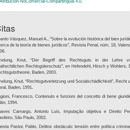
Atribución-NoComercial-CompartirIgual 4.0
.
itas
anto Vásquez, Manuel A., “Sobre la evolución histórica del bien jurídi
erca de la teoría de bienes jurídicos”, Revista Penal, núm. 18, Valenc
06.
elung, Knut, “Der Begriff des Rechtsguts in der Lehre 
rafrechtlichen Rechtsgüterschutz”, en Hefendehl, Hirsch y Wohlers, 
chtsgutstheorie, Baden, 2003.
elung, Knut, “Rechtsgutverletzung und Sozialschädlichkeit”, Recht 
ral, Baden, 1991.
gioni, Francesco, Contenuto e funzioni del concetto di bene giuridi
lán, 1994.
aves Camargo, Antonio Luís, Imputação objetiva e Direito Pe
asileiro, São Paulo, 2002.
esta Pastor, Pablo, Delitos obstáculo: tensión entre política crimina