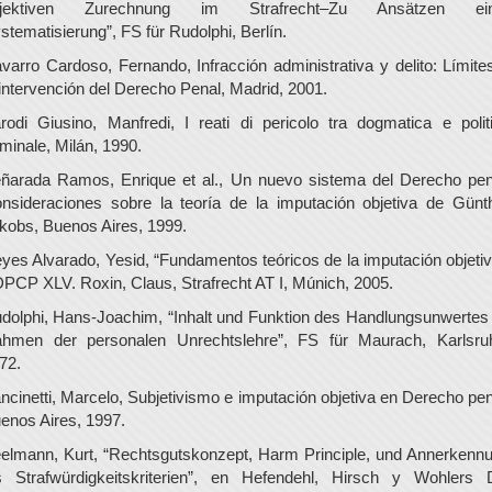
bjektiven Zurechnung im Strafrecht–Zu Ansätzen ein
stematisierung”, FS für Rudolphi, Berlín.
varro Cardoso, Fernando, Infracción administrativa y delito: Límite
 intervención del Derecho Penal, Madrid, 2001.
rodi Giusino, Manfredi, I reati di pericolo tra dogmatica e polit
iminale, Milán, 1990.
ñarada Ramos, Enrique et al., Un nuevo sistema del Derecho pen
nsideraciones sobre la teoría de la imputación objetiva de Günt
kobs, Buenos Aires, 1999.
yes Alvarado, Yesid, “Fundamentos teóricos de la imputación objetiv
PCP XLV. Roxin, Claus, Strafrecht AT I, Múnich, 2005.
dolphi, Hans-Joachim, “Inhalt und Funktion des Handlungsunwertes
hmen der personalen Unrechtslehre”, FS für Maurach, Karlsru
72.
ncinetti, Marcelo, Subjetivismo e imputación objetiva en Derecho pen
enos Aires, 1997.
elmann, Kurt, “Rechtsgutskonzept, Harm Principle, und Annerkenn
s Strafwürdigkeitskriterien”, en Hefendehl, Hirsch y Wohlers 