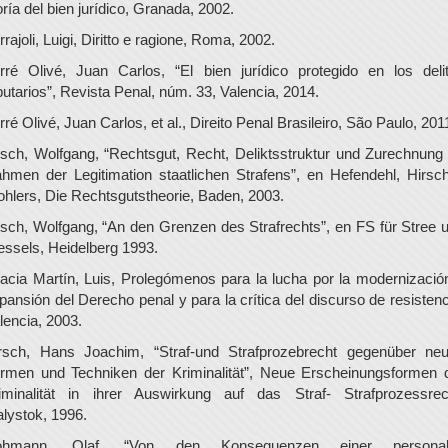
oría del bien jurídico, Granada, 2002.
rrajoli, Luigi, Diritto e ragione, Roma, 2002.
rré Olivé, Juan Carlos, “El bien jurídico protegido en los deli
ibutarios”, Revista Penal, núm. 33, Valencia, 2014.
rré Olivé, Juan Carlos, et al., Direito Penal Brasileiro, São Paulo, 201
isch, Wolfgang, “Rechtsgut, Recht, Deliktsstruktur und Zurechnung
hmen der Legitimation staatlichen Strafens”, en Hefendehl, Hirsc
hlers, Die Rechtsgutstheorie, Baden, 2003.
isch, Wolfgang, “An den Grenzen des Strafrechts”, en FS für Stree 
ssels, Heidelberg 1993.
acia Martín, Luis, Prolegómenos para la lucha por la modernizació
pansión del Derecho penal y para la crítica del discurso de resistenc
lencia, 2003.
rsch, Hans Joachim, “Straf-und Strafprozebrecht gegenüber ne
rmen und Techniken der Kriminalität”, Neue Erscheinungsformen 
iminalität in ihrer Auswirkung auf das Straf- Strafprozessrec
alystok, 1996.
ohmann, Olaf, “Von den Konsequenzen einer personal