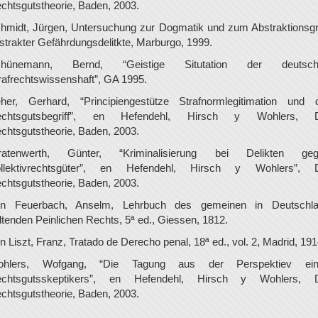
chtsgutstheorie, Baden, 2003.
hmidt, Jürgen, Untersuchung zur Dogmatik und zum Abstraktionsg
strakter Gefährdungsdelitkte, Marburgo, 1999.
chünemann, Bernd, “Geistige Situtation der deutsch
rafrechtswissenshaft”, GA 1995.
her, Gerhard, “Principiengestütze Strafnormlegitimation und 
echtsgutsbegriff”, en Hefendehl, Hirsch y Wohlers, D
chtsgutstheorie, Baden, 2003.
ratenwerth, Günter, “Kriminalisierung bei Delikten ge
llektivrechtsgüter”, en Hefendehl, Hirsch y Wohlers”, 
chtsgutstheorie, Baden, 2003.
n Feuerbach, Anselm, Lehrbuch des gemeinen in Deutschl
ltenden Peinlichen Rechts, 5ª ed., Giessen, 1812.
n Liszt, Franz, Tratado de Derecho penal, 18ª ed., vol. 2, Madrid, 191
ohlers, Wofgang, “Die Tagung aus der Perspektiev ein
chtsgutsskeptikers”, en Hefendehl, Hirsch y Wohlers, 
chtsgutstheorie, Baden, 2003.