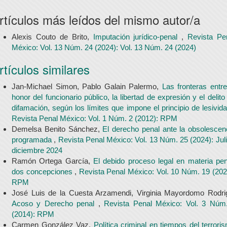
rtículos más leídos del mismo autor/a
Alexis Couto de Brito,
Imputación jurídico-penal
,
Revista Pe
México: Vol. 13 Núm. 24 (2024): Vol. 13 Núm. 24 (2024)
rtículos similares
Jan-Michael Simon, Pablo Galain Palermo,
Las fronteras entre
honor del funcionario público, la libertad de expresión y el delito
difamación, según los límites que impone el principio de lesivid
Revista Penal México: Vol. 1 Núm. 2 (2012): RPM
Demelsa Benito Sánchez,
El derecho penal ante la obsolescen
programada
,
Revista Penal México: Vol. 13 Núm. 25 (2024): Juli
diciembre 2024
Ramón Ortega García,
El debido proceso legal en materia pen
dos concepciones
,
Revista Penal México: Vol. 10 Núm. 19 (202
RPM
José Luis de la Cuesta Arzamendi, Virginia Mayordomo Rodri
Acoso y Derecho penal
,
Revista Penal México: Vol. 3 Núm
(2014): RPM
Carmen González Vaz,
Política criminal en tiempos del terrori