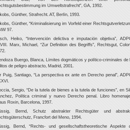
chtsgutsbestimmung im Umweltstrafrecht”, GA, 1992.
kobs, Günther, Strafrecht. AT, Berlín, 1993.
kobs, Günther, “Kriminalisierung im Vorfeld einer Rechtsgutverletzun
tW 97.
sch, Heiko, “Intervención delictiva e imputación objetiva”, AD
VIII. Marx, Michael, “Zur Definition des Begriffs”, Rechtsgut, Colon
72.
ndoza Buergo, Blanca, Límites dogmáticos y político-criminales de 
litos de peligro abstracto, Madrid, 2001.
r Puig, Santiago, “La perspectiva ex ante en Derecho penal”, AD
XVI.
ccia, Sergio, “De la tutela de bienes a la tutela de funciones”, en Si
nchez, Política criminal y nuevo Derecho penal. Libro homenaj
aus Roxin, Barcelona, 1997.
ssig, Bernd, Schutz abstrakter Rechtsgüter und abstrak
chtsgüterschutz, Francfort del Meno, 1994.
ssig, Bernd, “Rechts- und gesellschaftstheoretische Aspekte 