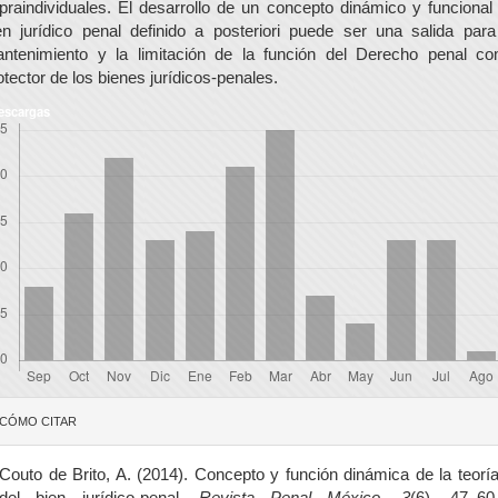
praindividuales. El desarrollo de un concepto dinámico y funcional
en jurídico penal definido a posteriori puede ser una salida para
ntenimiento y la limitación de la función del Derecho penal c
otector de los bienes jurídicos-penales.
escargas
etalles
CÓMO CITAR
el
rtículo
Couto de Brito, A. (2014). Concepto y función dinámica de la teorí
del bien jurídico-penal.
Revista Penal México
,
3
(6), 47–60