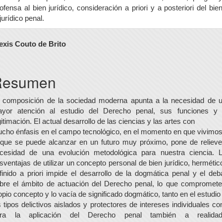
ofensa al bien jurídico, consideración a priori y a posteriori del bie
jurídico penal.
ontenido
exis Couto de Brito
rincipal
el
Resumen
rtículo
 composición de la sociedad moderna apunta a la necesidad de 
yor atención al estudio del Derecho penal, sus funciones y
gitimación. El actual desarrollo de las ciencias y las artes con
cho énfasis en el campo tecnológico, en el momento en que vivimos
 que se puede alcanzar en un futuro muy próximo, pone de relieve
cesidad de una evolución metodológica para nuestra ciencia. 
sventajas de utilizar un concepto personal de bien jurídico, hermétic
finido a priori impide el desarrollo de la dogmática penal y el deb
bre el ámbito de actuación del Derecho penal, lo que compromete
opio concepto y lo vacía de significado dogmático, tanto en el estudio
s tipos delictivos aislados y protectores de intereses individuales c
ra la aplicación del Derecho penal también a realida