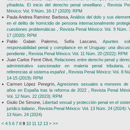
yihadista. El inicio del derecho penal orwelliano
,
Revista Pe
México: Vol. 9 Núm. 16-17 (2020): RPM
Paula Andrea Ramírez Barbosa,
Análisis del dolo y sus elemen
en el delito de homicidio de persona internacionalmente protegi
cuestiones problemáticas
,
Revista Penal México: Vol. 9 Núm. 
17 (2020): RPM
Pablo Galain Palermo, Sofía Lascano,
Apuntes sob
responsabilidad penal y compliance en el Uruguay: una discus
pendiente
,
Revista Penal México: Vol. 11 Núm. 20 (2022): RPM
Juan Carlos Ferré Olivé,
Relaciones entre derecho penal y dere
administrativo sancionador en materia penal tributaria, 
referencias al sistema español
,
Revista Penal México: Vol. 8 N
14-15 (2019): RPM
Carmen López Peregrín,
Agresiones sexuales a menores de
años en España tras la reforma de 2022
,
Revista Penal Méxi
Vol. 12 Núm. 22 (2023): RPM
Giulio De Simone,
Libertad sexual y protección penal en el sist
jurídico italiano
,
Revista Penal México: Vol. 13 Núm. 24 (2024): V
13 Núm. 24 (2024)
<
<
4
5
6
7
8
9
10
11
12
13
>
>>