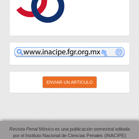
inacipe
Enviar
ENVIAR UN ARTÍCULO
un
artículo
Revista Penal México
es una publicación semestral editada
por el Instituto Nacional de Ciencias Penales (INACIPE)