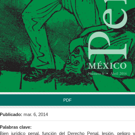
rra
teral
l
tículo
PDF
Publicado:
mar. 6, 2014
Palabras clave:
Bien jurídico penal, función del Derecho Penal, lesión, peligro 