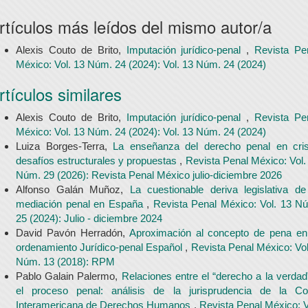
rtículos más leídos del mismo autor/a
Alexis Couto de Brito,
Imputación jurídico-penal
,
Revista Pe
México: Vol. 13 Núm. 24 (2024): Vol. 13 Núm. 24 (2024)
rtículos similares
Alexis Couto de Brito,
Imputación jurídico-penal
,
Revista Pe
México: Vol. 13 Núm. 24 (2024): Vol. 13 Núm. 24 (2024)
Luiza Borges-Terra,
La enseñanza del derecho penal en cris
desafíos estructurales y propuestas
,
Revista Penal México: Vol.
Núm. 29 (2026): Revista Penal México julio-diciembre 2026
Alfonso Galán Muñoz,
La cuestionable deriva legislativa de
mediación penal en España
,
Revista Penal México: Vol. 13 N
25 (2024): Julio - diciembre 2024
David Pavón Herradón,
Aproximación al concepto de pena en
ordenamiento Jurídico-penal Español
,
Revista Penal México: Vol
Núm. 13 (2018): RPM
Pablo Galain Palermo,
Relaciones entre el “derecho a la verdad
el proceso penal: análisis de la jurisprudencia de la Co
Interamericana de Derechos Humanos
,
Revista Penal México: V