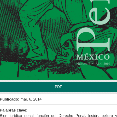
rra
teral
l
tículo
PDF
Publicado:
mar. 6, 2014
Palabras clave:
Bien jurídico penal, función del Derecho Penal, lesión, peligro 