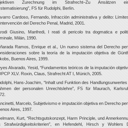
bjektiven Zurechnung im Strafrecht–Zu Ansätzen ein
stematisierung”, FS für Rudolphi, Berlín.
varro Cardoso, Fernando, Infracción administrativa y delito: Límite
 intervención del Derecho Penal, Madrid, 2001.
rodi Giusino, Manfredi, I reati di pericolo tra dogmatica e polit
iminale, Milán, 1990.
ñarada Ramos, Enrique et al., Un nuevo sistema del Derecho pen
nsideraciones sobre la teoría de la imputación objetiva de Günt
kobs, Buenos Aires, 1999.
yes Alvarado, Yesid, “Fundamentos teóricos de la imputación objetiv
PCP XLV. Roxin, Claus, Strafrecht AT I, Múnich, 2005.
dolphi, Hans-Joachim, “Inhalt und Funktion des Handlungsunwertes
hmen der personalen Unrechtslehre”, FS für Maurach, Karlsru
72.
ncinetti, Marcelo, Subjetivismo e imputación objetiva en Derecho pen
enos Aires, 1997.
elmann, Kurt, “Rechtsgutskonzept, Harm Principle, und Annerkenn
s Strafwürdigkeitskriterien”, en Hefendehl, Hirsch y Wohlers 