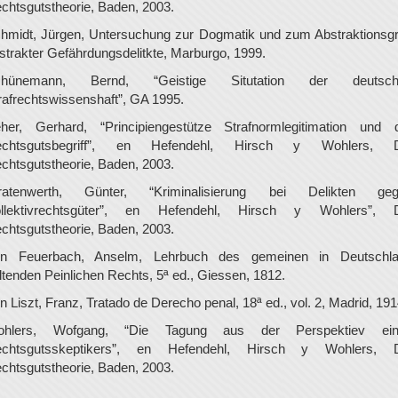
chtsgutstheorie, Baden, 2003.
hmidt, Jürgen, Untersuchung zur Dogmatik und zum Abstraktionsg
strakter Gefährdungsdelitkte, Marburgo, 1999.
chünemann, Bernd, “Geistige Situtation der deutsch
rafrechtswissenshaft”, GA 1995.
her, Gerhard, “Principiengestütze Strafnormlegitimation und 
echtsgutsbegriff”, en Hefendehl, Hirsch y Wohlers, D
chtsgutstheorie, Baden, 2003.
ratenwerth, Günter, “Kriminalisierung bei Delikten ge
llektivrechtsgüter”, en Hefendehl, Hirsch y Wohlers”, 
chtsgutstheorie, Baden, 2003.
n Feuerbach, Anselm, Lehrbuch des gemeinen in Deutschl
ltenden Peinlichen Rechts, 5ª ed., Giessen, 1812.
n Liszt, Franz, Tratado de Derecho penal, 18ª ed., vol. 2, Madrid, 191
ohlers, Wofgang, “Die Tagung aus der Perspektiev ein
chtsgutsskeptikers”, en Hefendehl, Hirsch y Wohlers, 
chtsgutstheorie, Baden, 2003.