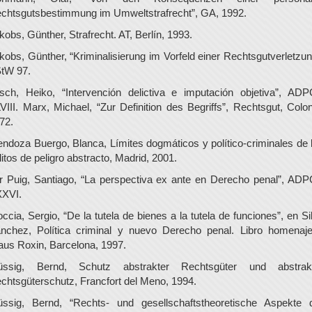
chtsgutsbestimmung im Umweltstrafrecht”, GA, 1992.
kobs, Günther, Strafrecht. AT, Berlín, 1993.
kobs, Günther, “Kriminalisierung im Vorfeld einer Rechtsgutverletzun
tW 97.
sch, Heiko, “Intervención delictiva e imputación objetiva”, AD
VIII. Marx, Michael, “Zur Definition des Begriffs”, Rechtsgut, Colon
72.
ndoza Buergo, Blanca, Límites dogmáticos y político-criminales de 
litos de peligro abstracto, Madrid, 2001.
r Puig, Santiago, “La perspectiva ex ante en Derecho penal”, AD
XVI.
ccia, Sergio, “De la tutela de bienes a la tutela de funciones”, en Si
nchez, Política criminal y nuevo Derecho penal. Libro homenaj
aus Roxin, Barcelona, 1997.
ssig, Bernd, Schutz abstrakter Rechtsgüter und abstrak
chtsgüterschutz, Francfort del Meno, 1994.
ssig, Bernd, “Rechts- und gesellschaftstheoretische Aspekte 