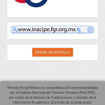
inacipe
Enviar
ENVIAR UN ARTÍCULO
un
artículo
Revista Penal México
es una publicación semestral editada
por el Instituto Nacional de Ciencias Penales (INACIPE)
por medio de la División de Publicaciones y Gestión de la
Información Académica. Domicilio de la publicación: