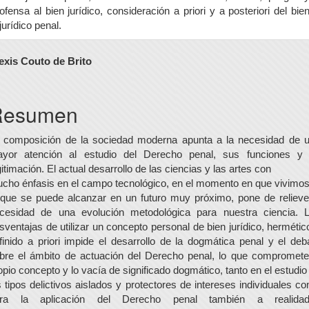
ofensa al bien jurídico, consideración a priori y a posteriori del bie
jurídico penal.
ontenido
exis Couto de Brito
rincipal
el
Resumen
rtículo
 composición de la sociedad moderna apunta a la necesidad de 
yor atención al estudio del Derecho penal, sus funciones y
gitimación. El actual desarrollo de las ciencias y las artes con
cho énfasis en el campo tecnológico, en el momento en que vivimos
 que se puede alcanzar en un futuro muy próximo, pone de relieve
cesidad de una evolución metodológica para nuestra ciencia. 
sventajas de utilizar un concepto personal de bien jurídico, hermétic
finido a priori impide el desarrollo de la dogmática penal y el deb
bre el ámbito de actuación del Derecho penal, lo que compromete
opio concepto y lo vacía de significado dogmático, tanto en el estudio
s tipos delictivos aislados y protectores de intereses individuales c
ra la aplicación del Derecho penal también a realida