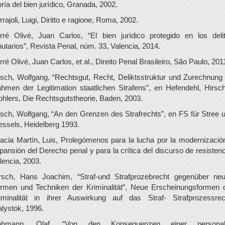
oría del bien jurídico, Granada, 2002.
rrajoli, Luigi, Diritto e ragione, Roma, 2002.
rré Olivé, Juan Carlos, “El bien jurídico protegido en los deli
ibutarios”, Revista Penal, núm. 33, Valencia, 2014.
rré Olivé, Juan Carlos, et al., Direito Penal Brasileiro, São Paulo, 201
isch, Wolfgang, “Rechtsgut, Recht, Deliktsstruktur und Zurechnung
hmen der Legitimation staatlichen Strafens”, en Hefendehl, Hirsc
hlers, Die Rechtsgutstheorie, Baden, 2003.
isch, Wolfgang, “An den Grenzen des Strafrechts”, en FS für Stree 
ssels, Heidelberg 1993.
acia Martín, Luis, Prolegómenos para la lucha por la modernizació
pansión del Derecho penal y para la crítica del discurso de resistenc
lencia, 2003.
rsch, Hans Joachim, “Straf-und Strafprozebrecht gegenüber ne
rmen und Techniken der Kriminalität”, Neue Erscheinungsformen 
iminalität in ihrer Auswirkung auf das Straf- Strafprozessrec
alystok, 1996.
ohmann, Olaf, “Von den Konsequenzen einer personal