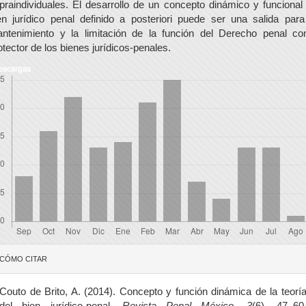
praindividuales. El desarrollo de un concepto dinámico y funcional
en jurídico penal definido a posteriori puede ser una salida para
ntenimiento y la limitación de la función del Derecho penal c
otector de los bienes jurídicos-penales.
escargas
etalles
CÓMO CITAR
el
rtículo
Couto de Brito, A. (2014). Concepto y función dinámica de la teorí
del bien jurídico-penal.
Revista Penal México
,
3
(6), 47–60