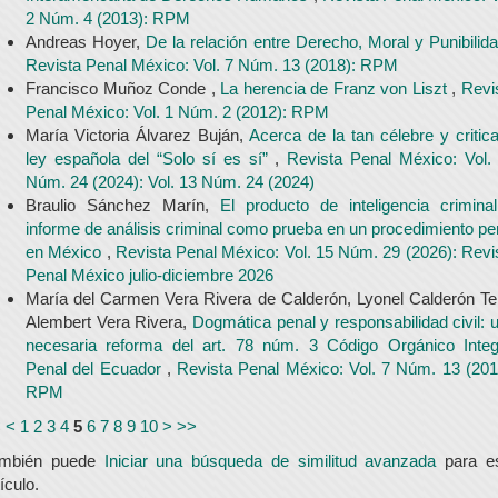
2 Núm. 4 (2013): RPM
Andreas Hoyer,
De la relación entre Derecho, Moral y Punibilid
Revista Penal México: Vol. 7 Núm. 13 (2018): RPM
Francisco Muñoz Conde ,
La herencia de Franz von Liszt
,
Revi
Penal México: Vol. 1 Núm. 2 (2012): RPM
María Victoria Álvarez Buján,
Acerca de la tan célebre y critic
ley española del “Solo sí es sí”
,
Revista Penal México: Vol.
Núm. 24 (2024): Vol. 13 Núm. 24 (2024)
Braulio Sánchez Marín,
El producto de inteligencia crimina
informe de análisis criminal como prueba en un procedimiento pe
en México
,
Revista Penal México: Vol. 15 Núm. 29 (2026): Revi
Penal México julio-diciembre 2026
María del Carmen Vera Rivera de Calderón, Lyonel Calderón Tel
Alembert Vera Rivera,
Dogmática penal y responsabilidad civil: 
necesaria reforma del art. 78 núm. 3 Código Orgánico Integ
Penal del Ecuador
,
Revista Penal México: Vol. 7 Núm. 13 (201
RPM
<
<
1
2
3
4
5
6
7
8
9
10
>
>>
ambién puede
Iniciar una búsqueda de similitud avanzada
para e
tículo.