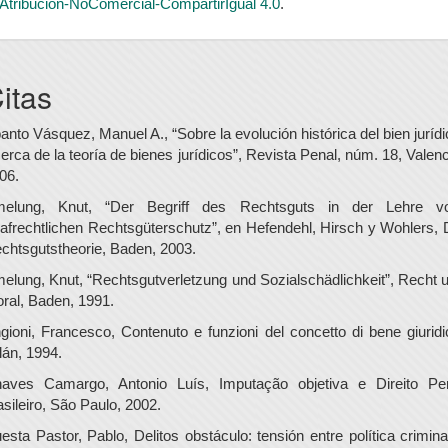
Atribución-NoComercial-CompartirIgual 4.0
.
itas
anto Vásquez, Manuel A., “Sobre la evolución histórica del bien jurídi
erca de la teoría de bienes jurídicos”, Revista Penal, núm. 18, Valenc
06.
elung, Knut, “Der Begriff des Rechtsguts in der Lehre 
rafrechtlichen Rechtsgüterschutz”, en Hefendehl, Hirsch y Wohlers, 
chtsgutstheorie, Baden, 2003.
elung, Knut, “Rechtsgutverletzung und Sozialschädlichkeit”, Recht 
ral, Baden, 1991.
gioni, Francesco, Contenuto e funzioni del concetto di bene giuridi
lán, 1994.
aves Camargo, Antonio Luís, Imputação objetiva e Direito Pe
asileiro, São Paulo, 2002.
esta Pastor, Pablo, Delitos obstáculo: tensión entre política crimina