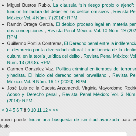
Miguel Bustos Rubio,
La cláusula “sin riesgo propio o ajeno”:
función limitadora del deber en los delitos omisivos
,
Revista Pe
México: Vol. 4 Núm. 7 (2014): RPM
Ramón Ortega García,
El debido proceso legal en materia pen
dos concepciones
,
Revista Penal México: Vol. 10 Núm. 19 (202
RPM
Guillermo Portilla Contreras,
El Derecho penal entre la indiferenci
el desprecio por la diversidad cultural. La influencia de la identi
cultural en la teoría jurídica del delito
,
Revista Penal México: Vol
Núm. 13 (2018): RPM
Carmen González Vaz,
Política criminal en tiempos del terrori
yihadista. El inicio del derecho penal orwelliano
,
Revista Pe
México: Vol. 9 Núm. 16-17 (2020): RPM
José Luis de la Cuesta Arzamendi, Virginia Mayordomo Rodri
Acoso y Derecho penal
,
Revista Penal México: Vol. 3 Núm
(2014): RPM
<
<
3
4
5
6
7
8
9
10
11
12
>
>>
ambién puede
Iniciar una búsqueda de similitud avanzada
para e
tículo.