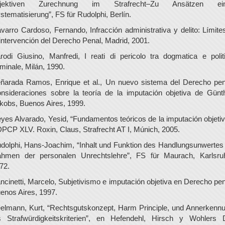
bjektiven Zurechnung im Strafrecht–Zu Ansätzen ein
stematisierung”, FS für Rudolphi, Berlín.
varro Cardoso, Fernando, Infracción administrativa y delito: Límite
 intervención del Derecho Penal, Madrid, 2001.
rodi Giusino, Manfredi, I reati di pericolo tra dogmatica e polit
iminale, Milán, 1990.
ñarada Ramos, Enrique et al., Un nuevo sistema del Derecho pen
nsideraciones sobre la teoría de la imputación objetiva de Günt
kobs, Buenos Aires, 1999.
yes Alvarado, Yesid, “Fundamentos teóricos de la imputación objetiv
PCP XLV. Roxin, Claus, Strafrecht AT I, Múnich, 2005.
dolphi, Hans-Joachim, “Inhalt und Funktion des Handlungsunwertes
hmen der personalen Unrechtslehre”, FS für Maurach, Karlsru
72.
ncinetti, Marcelo, Subjetivismo e imputación objetiva en Derecho pen
enos Aires, 1997.
elmann, Kurt, “Rechtsgutskonzept, Harm Principle, und Annerkenn
s Strafwürdigkeitskriterien”, en Hefendehl, Hirsch y Wohlers 