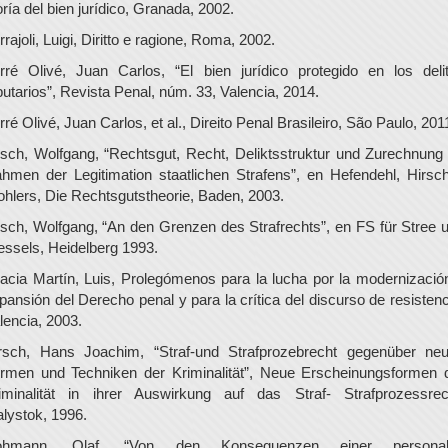
oría del bien jurídico, Granada, 2002.
rrajoli, Luigi, Diritto e ragione, Roma, 2002.
rré Olivé, Juan Carlos, “El bien jurídico protegido en los deli
ibutarios”, Revista Penal, núm. 33, Valencia, 2014.
rré Olivé, Juan Carlos, et al., Direito Penal Brasileiro, São Paulo, 201
isch, Wolfgang, “Rechtsgut, Recht, Deliktsstruktur und Zurechnung
hmen der Legitimation staatlichen Strafens”, en Hefendehl, Hirsc
hlers, Die Rechtsgutstheorie, Baden, 2003.
isch, Wolfgang, “An den Grenzen des Strafrechts”, en FS für Stree 
ssels, Heidelberg 1993.
acia Martín, Luis, Prolegómenos para la lucha por la modernizació
pansión del Derecho penal y para la crítica del discurso de resistenc
lencia, 2003.
rsch, Hans Joachim, “Straf-und Strafprozebrecht gegenüber ne
rmen und Techniken der Kriminalität”, Neue Erscheinungsformen 
iminalität in ihrer Auswirkung auf das Straf- Strafprozessrec
alystok, 1996.
ohmann, Olaf, “Von den Konsequenzen einer personal