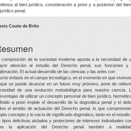
ofensa al bien jurídico, consideración a priori y a posteriori del bie
jurídico penal.
ontenido
exis Couto de Brito
rincipal
el
Resumen
rtículo
 composición de la sociedad moderna apunta a la necesidad de 
yor atención al estudio del Derecho penal, sus funciones y
gitimación. El actual desarrollo de las ciencias y las artes con
cho énfasis en el campo tecnológico, en el momento en que vivimos
 que se puede alcanzar en un futuro muy próximo, pone de relieve
cesidad de una evolución metodológica para nuestra ciencia. 
sventajas de utilizar un concepto personal de bien jurídico, hermétic
finido a priori impide el desarrollo de la dogmática penal y el deb
bre el ámbito de actuación del Derecho penal, lo que compromete
opio concepto y lo vacía de significado dogmático, tanto en el estudio
s tipos delictivos aislados y protectores de intereses individuales c
ra la aplicación del Derecho penal también a realida