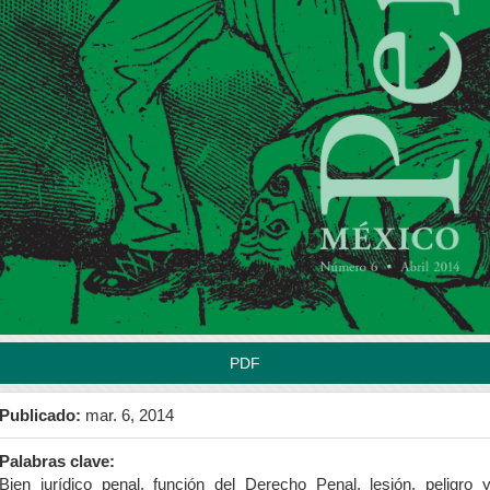
rra
teral
l
tículo
PDF
Publicado:
mar. 6, 2014
Palabras clave:
Bien jurídico penal, función del Derecho Penal, lesión, peligro 