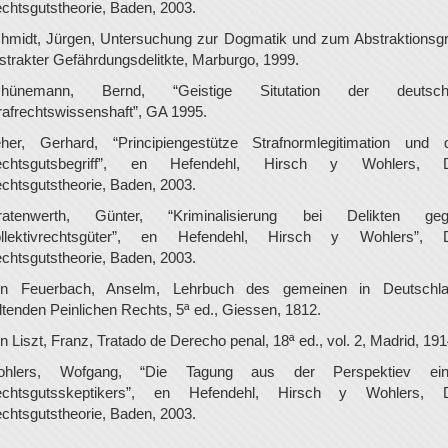
chtsgutstheorie, Baden, 2003.
hmidt, Jürgen, Untersuchung zur Dogmatik und zum Abstraktionsg
strakter Gefährdungsdelitkte, Marburgo, 1999.
chünemann, Bernd, “Geistige Situtation der deutsch
rafrechtswissenshaft”, GA 1995.
her, Gerhard, “Principiengestütze Strafnormlegitimation und 
echtsgutsbegriff”, en Hefendehl, Hirsch y Wohlers, D
chtsgutstheorie, Baden, 2003.
ratenwerth, Günter, “Kriminalisierung bei Delikten ge
llektivrechtsgüter”, en Hefendehl, Hirsch y Wohlers”, 
chtsgutstheorie, Baden, 2003.
n Feuerbach, Anselm, Lehrbuch des gemeinen in Deutschl
ltenden Peinlichen Rechts, 5ª ed., Giessen, 1812.
n Liszt, Franz, Tratado de Derecho penal, 18ª ed., vol. 2, Madrid, 191
ohlers, Wofgang, “Die Tagung aus der Perspektiev ein
chtsgutsskeptikers”, en Hefendehl, Hirsch y Wohlers, 
chtsgutstheorie, Baden, 2003.