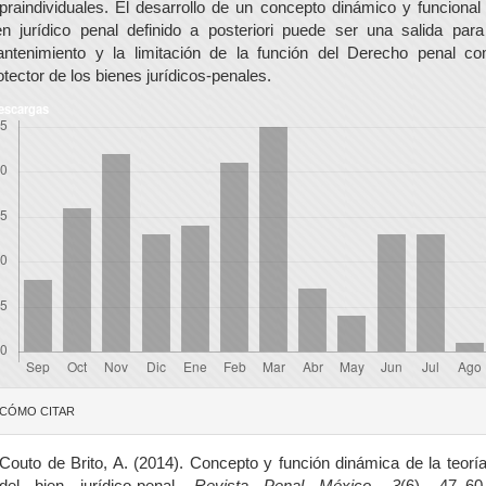
praindividuales. El desarrollo de un concepto dinámico y funcional
en jurídico penal definido a posteriori puede ser una salida para
ntenimiento y la limitación de la función del Derecho penal c
otector de los bienes jurídicos-penales.
escargas
etalles
CÓMO CITAR
el
rtículo
Couto de Brito, A. (2014). Concepto y función dinámica de la teorí
del bien jurídico-penal.
Revista Penal México
,
3
(6), 47–60