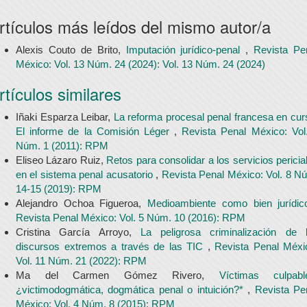
rtículos más leídos del mismo autor/a
Alexis Couto de Brito,
Imputación jurídico-penal
,
Revista Pe
México: Vol. 13 Núm. 24 (2024): Vol. 13 Núm. 24 (2024)
rtículos similares
Iñaki Esparza Leibar,
La reforma procesal penal francesa en cur
El informe de la Comisión Léger
,
Revista Penal México: Vol
Núm. 1 (2011): RPM
Eliseo Lázaro Ruiz,
Retos para consolidar a los servicios pericia
en el sistema penal acusatorio
,
Revista Penal México: Vol. 8 N
14-15 (2019): RPM
Alejandro Ochoa Figueroa,
Medioambiente como bien jurídi
Revista Penal México: Vol. 5 Núm. 10 (2016): RPM
Cristina García Arroyo,
La peligrosa criminalización de 
discursos extremos a través de las TIC
,
Revista Penal Méxi
Vol. 11 Núm. 21 (2022): RPM
Ma del Carmen Gómez Rivero,
Víctimas culpabl
¿victimodogmática, dogmática penal o intuición?*
,
Revista Pe
México: Vol. 4 Núm. 8 (2015): RPM