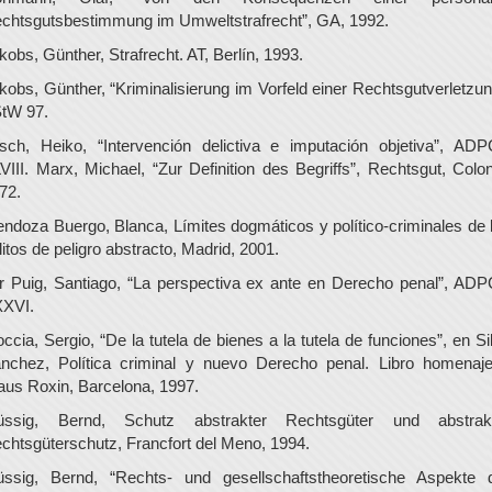
chtsgutsbestimmung im Umweltstrafrecht”, GA, 1992.
kobs, Günther, Strafrecht. AT, Berlín, 1993.
kobs, Günther, “Kriminalisierung im Vorfeld einer Rechtsgutverletzun
tW 97.
sch, Heiko, “Intervención delictiva e imputación objetiva”, AD
VIII. Marx, Michael, “Zur Definition des Begriffs”, Rechtsgut, Colon
72.
ndoza Buergo, Blanca, Límites dogmáticos y político-criminales de 
litos de peligro abstracto, Madrid, 2001.
r Puig, Santiago, “La perspectiva ex ante en Derecho penal”, AD
XVI.
ccia, Sergio, “De la tutela de bienes a la tutela de funciones”, en Si
nchez, Política criminal y nuevo Derecho penal. Libro homenaj
aus Roxin, Barcelona, 1997.
ssig, Bernd, Schutz abstrakter Rechtsgüter und abstrak
chtsgüterschutz, Francfort del Meno, 1994.
ssig, Bernd, “Rechts- und gesellschaftstheoretische Aspekte 