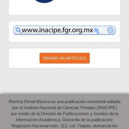
inacipe
Enviar
ENVIAR UN ARTÍCULO
un
artículo
Revista Penal México
es una publicación semestral editada
por el Instituto Nacional de Ciencias Penales (INACIPE)
por medio de la División de Publicaciones y Gestión de la
Información Académica. Domicilio de la publicación:
Magisterio Nacional núm. 113, col. Tlalpan, demarcación