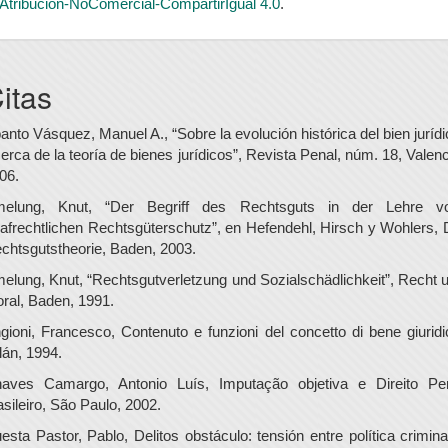
Atribución-NoComercial-CompartirIgual 4.0
.
itas
anto Vásquez, Manuel A., “Sobre la evolución histórica del bien jurídi
erca de la teoría de bienes jurídicos”, Revista Penal, núm. 18, Valenc
06.
elung, Knut, “Der Begriff des Rechtsguts in der Lehre 
rafrechtlichen Rechtsgüterschutz”, en Hefendehl, Hirsch y Wohlers, 
chtsgutstheorie, Baden, 2003.
elung, Knut, “Rechtsgutverletzung und Sozialschädlichkeit”, Recht 
ral, Baden, 1991.
gioni, Francesco, Contenuto e funzioni del concetto di bene giuridi
lán, 1994.
aves Camargo, Antonio Luís, Imputação objetiva e Direito Pe
asileiro, São Paulo, 2002.
esta Pastor, Pablo, Delitos obstáculo: tensión entre política crimina