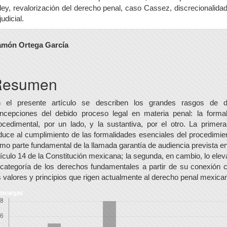
ley, revalorización del derecho penal, caso Cassez, discrecionalida
judicial.
ontenido
món Ortega García
rincipal
el
Resumen
rtículo
 el presente artículo se describen los grandes rasgos de 
ncepciones del debido proceso legal en materia penal: la forma
ocedimental, por un lado, y la sustantiva, por el otro. La primera
duce al cumplimiento de las formalidades esenciales del procedimie
mo parte fundamental de la llamada garantía de audiencia prevista en
tículo 14 de la Constitución mexicana; la segunda, en cambio, lo elev
 categoría de los derechos fundamentales a partir de su conexión 
s valores y principios que rigen actualmente al derecho penal mexica
escargas