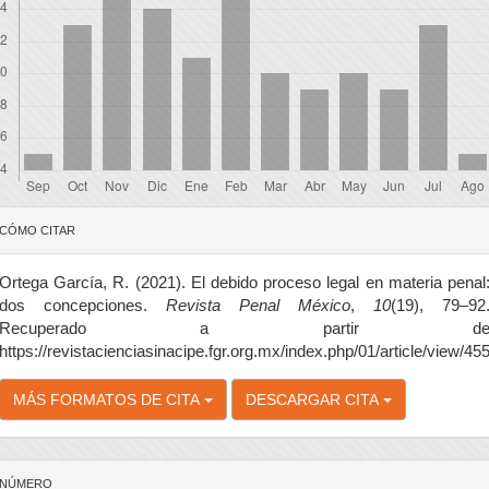
etalles
CÓMO CITAR
el
rtículo
Ortega García, R. (2021). El debido proceso legal en materia penal
dos concepciones.
Revista Penal México
,
10
(19), 79–92
Recuperado a partir d
https://revistacienciasinacipe.fgr.org.mx/index.php/01/article/view/45
MÁS FORMATOS DE CITA
DESCARGAR CITA
NÚMERO