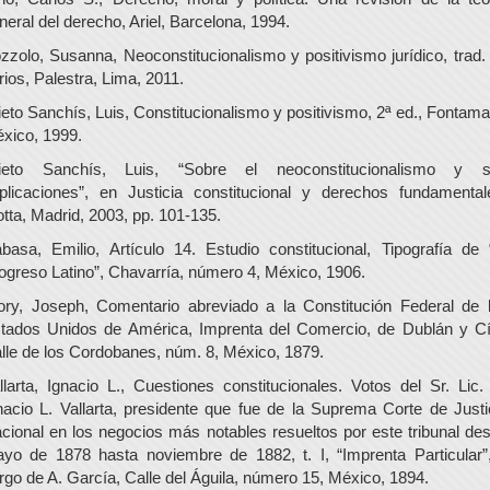
neral del derecho, Ariel, Barcelona, 1994.
zzolo, Susanna, Neoconstitucionalismo y positivismo jurídico, trad.
rios, Palestra, Lima, 2011.
ieto Sanchís, Luis, Constitucionalismo y positivismo, 2ª ed., Fontama
xico, 1999.
ieto Sanchís, Luis, “Sobre el neoconstitucionalismo y 
plicaciones”, en Justicia constitucional y derechos fundamental
otta, Madrid, 2003, pp. 101-135.
basa, Emilio, Artículo 14. Estudio constitucional, Tipografía de 
ogreso Latino”, Chavarría, número 4, México, 1906.
ory, Joseph, Comentario abreviado a la Constitución Federal de 
tados Unidos de América, Imprenta del Comercio, de Dublán y Cí
lle de los Cordobanes, núm. 8, México, 1879.
llarta, Ignacio L., Cuestiones constitucionales. Votos del Sr. Lic.
nacio L. Vallarta, presidente que fue de la Suprema Corte de Justi
cional en los negocios más notables resueltos por este tribunal de
yo de 1878 hasta noviembre de 1882, t. I, “Imprenta Particular”
rgo de A. García, Calle del Águila, número 15, México, 1894.