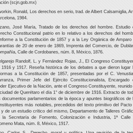
ción (scjn.gob.mx)
orkin, Ronald, Los derechos en serio, trad. de Albert Calsamiglia, Ari
rcelona, 1984.
zano, José María, Tratado de los derechos del hombre. Estudio 
recho Constitucional patrio en lo relativo a los derechos del homb
nforme a la Constitución de 1857 y a la Ley Orgánica de Amparo
rantías de 20 de enero de 1869, Imprenta del Comercio, de Dublá
mpañía, Calle de Cordobanes, núm. 8, México, 1876.
lgarejo Randolf, L. y Fernández Rojas, J., El Congreso Constituye
 1916 y 1917. Reseña histórica de los debates a que dieron lugar 
formas a la Constitución de 1857, presentadas por el C. Venusti
rranza, Primer Jefe del Ejército Constitucionalista, Encargado 
der Ejecutivo de la Nación, ante el Congreso Constituyente, reunido
 ciudad de Querétaro el día 1° de diciembre de 1916. Extracto de to
s documentos parlamentarios de la época y apuntes biográficos de 
nstituyentes más notables, precedidos del texto primitivo del Pacto
 y de un estudio crítico del mismo, Departamento de Talleres Gráfi
 la Secretaría de Fomento, Colonización e Industria, 1ª Calle
lomeno Mata, núm. 8, México, 1917.
no, Carlos S., Derecho, moral y política. Una revisión de la teo