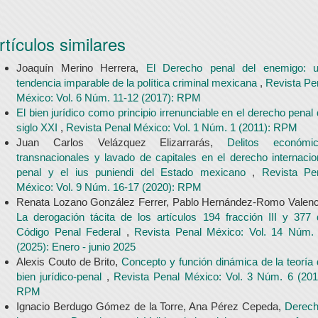
rtículos similares
Joaquín Merino Herrera,
El Derecho penal del enemigo: 
tendencia imparable de la política criminal mexicana
,
Revista Pe
México: Vol. 6 Núm. 11-12 (2017): RPM
El bien jurídico como principio irrenunciable en el derecho penal 
siglo XXI
,
Revista Penal México: Vol. 1 Núm. 1 (2011): RPM
Juan Carlos Velázquez Elizarrarás,
Delitos económi
transnacionales y lavado de capitales en el derecho internacio
penal y el ius puniendi del Estado mexicano
,
Revista Pe
México: Vol. 9 Núm. 16-17 (2020): RPM
Renata Lozano González Ferrer, Pablo Hernández-Romo Valenc
La derogación tácita de los artículos 194 fracción III y 377 
Código Penal Federal
,
Revista Penal México: Vol. 14 Núm.
(2025): Enero - junio 2025
Alexis Couto de Brito,
Concepto y función dinámica de la teoría 
bien jurídico-penal
,
Revista Penal México: Vol. 3 Núm. 6 (201
RPM
Ignacio Berdugo Gómez de la Torre, Ana Pérez Cepeda,
Derec