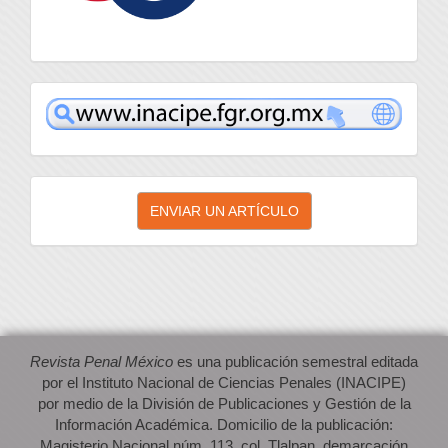
inacipe
Enviar
ENVIAR UN ARTÍCULO
un
artículo
Revista Penal México
es una publicación semestral editada
por el Instituto Nacional de Ciencias Penales (INACIPE)
por medio de la División de Publicaciones y Gestión de la
Información Académica. Domicilio de la publicación:
Magisterio Nacional núm. 113, col. Tlalpan, demarcación