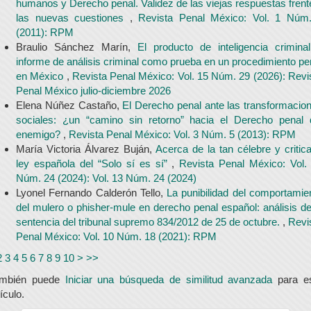
humanos y Derecho penal. Validez de las viejas respuestas frent
las nuevas cuestiones
,
Revista Penal México: Vol. 1 Núm
(2011): RPM
Braulio Sánchez Marín,
El producto de inteligencia crimina
informe de análisis criminal como prueba en un procedimiento pe
en México
,
Revista Penal México: Vol. 15 Núm. 29 (2026): Revi
Penal México julio-diciembre 2026
Elena Núñez Castaño,
El Derecho penal ante las transformacio
sociales: ¿un “camino sin retorno” hacia el Derecho penal 
enemigo?
,
Revista Penal México: Vol. 3 Núm. 5 (2013): RPM
María Victoria Álvarez Buján,
Acerca de la tan célebre y critic
ley española del “Solo sí es sí”
,
Revista Penal México: Vol.
Núm. 24 (2024): Vol. 13 Núm. 24 (2024)
Lyonel Fernando Calderón Tello,
La punibilidad del comportamie
del mulero o phisher-mule en derecho penal español: análisis de
sentencia del tribunal supremo 834/2012 de 25 de octubre.
,
Revi
Penal México: Vol. 10 Núm. 18 (2021): RPM
2
3
4
5
6
7
8
9
10
>
>>
ambién puede
Iniciar una búsqueda de similitud avanzada
para e
tículo.