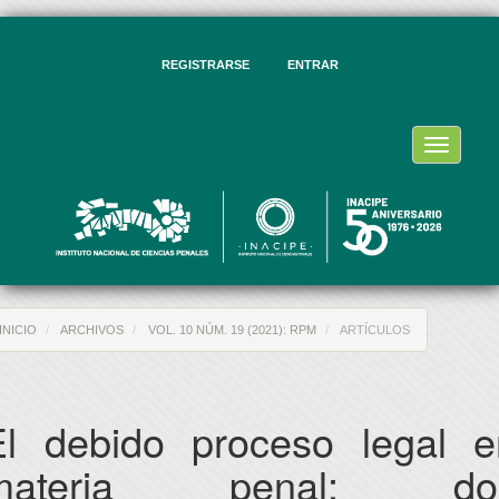
vegación
ncipal
ntenido
REGISTRARSE
ENTRAR
ncipal
rra
eral
Toggle
navigati
INICIO
ARCHIVOS
VOL. 10 NÚM. 19 (2021): RPM
ARTÍCULOS
El debido proceso legal e
materia penal: do