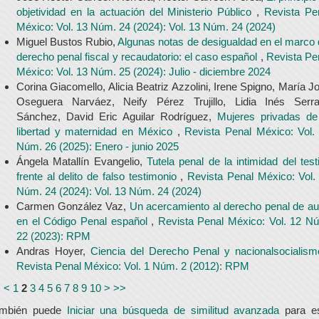
objetividad en la actuación del Ministerio Público
,
Revista Pe
México: Vol. 13 Núm. 24 (2024): Vol. 13 Núm. 24 (2024)
Miguel Bustos Rubio,
Algunas notas de desigualdad en el marco 
derecho penal fiscal y recaudatorio: el caso español
,
Revista Pe
México: Vol. 13 Núm. 25 (2024): Julio - diciembre 2024
Corina Giacomello, Alicia Beatriz Azzolini, Irene Spigno, María J
Oseguera Narváez, Neify Pérez Trujillo, Lidia Inés Serr
Sánchez, David Eric Aguilar Rodríguez,
Mujeres privadas de
libertad y maternidad en México
,
Revista Penal México: Vol.
Núm. 26 (2025): Enero - junio 2025
Ángela Matallín Evangelio,
Tutela penal de la intimidad del test
frente al delito de falso testimonio
,
Revista Penal México: Vol.
Núm. 24 (2024): Vol. 13 Núm. 24 (2024)
Carmen González Vaz,
Un acercamiento al derecho penal de au
en el Código Penal español
,
Revista Penal México: Vol. 12 N
22 (2023): RPM
Andras Hoyer,
Ciencia del Derecho Penal y nacionalsocialis
Revista Penal México: Vol. 1 Núm. 2 (2012): RPM
<
<
1
2
3
4
5
6
7
8
9
10
>
>>
ambién puede
Iniciar una búsqueda de similitud avanzada
para e