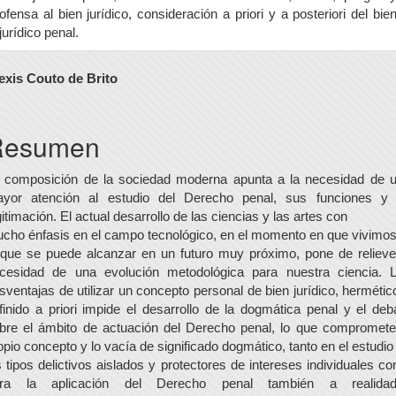
ofensa al bien jurídico, consideración a priori y a posteriori del bie
jurídico penal.
ontenido
exis Couto de Brito
rincipal
el
Resumen
rtículo
 composición de la sociedad moderna apunta a la necesidad de 
yor atención al estudio del Derecho penal, sus funciones y
gitimación. El actual desarrollo de las ciencias y las artes con
cho énfasis en el campo tecnológico, en el momento en que vivimos
 que se puede alcanzar en un futuro muy próximo, pone de relieve
cesidad de una evolución metodológica para nuestra ciencia. 
sventajas de utilizar un concepto personal de bien jurídico, hermétic
finido a priori impide el desarrollo de la dogmática penal y el deb
bre el ámbito de actuación del Derecho penal, lo que compromete
opio concepto y lo vacía de significado dogmático, tanto en el estudio
s tipos delictivos aislados y protectores de intereses individuales c
ra la aplicación del Derecho penal también a realida