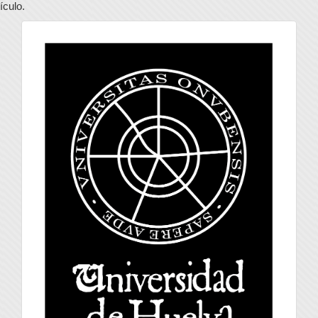
tículo.
universidad