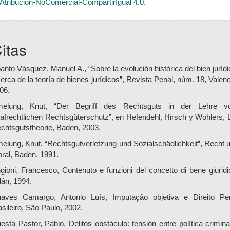
Atribución-NoComercial-CompartirIgual 4.0
.
itas
anto Vásquez, Manuel A., “Sobre la evolución histórica del bien jurídi
erca de la teoría de bienes jurídicos”, Revista Penal, núm. 18, Valenc
06.
elung, Knut, “Der Begriff des Rechtsguts in der Lehre 
rafrechtlichen Rechtsgüterschutz”, en Hefendehl, Hirsch y Wohlers, 
chtsgutstheorie, Baden, 2003.
elung, Knut, “Rechtsgutverletzung und Sozialschädlichkeit”, Recht 
ral, Baden, 1991.
gioni, Francesco, Contenuto e funzioni del concetto di bene giuridi
lán, 1994.
aves Camargo, Antonio Luís, Imputação objetiva e Direito Pe
asileiro, São Paulo, 2002.
esta Pastor, Pablo, Delitos obstáculo: tensión entre política crimina