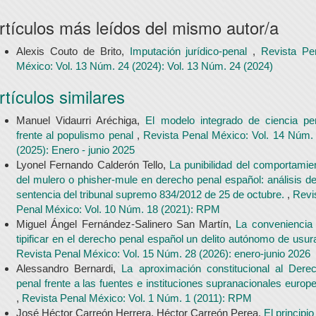
rtículos más leídos del mismo autor/a
Alexis Couto de Brito,
Imputación jurídico-penal
,
Revista Pe
México: Vol. 13 Núm. 24 (2024): Vol. 13 Núm. 24 (2024)
rtículos similares
Manuel Vidaurri Aréchiga,
El modelo integrado de ciencia pe
frente al populismo penal
,
Revista Penal México: Vol. 14 Núm.
(2025): Enero - junio 2025
Lyonel Fernando Calderón Tello,
La punibilidad del comportamie
del mulero o phisher-mule en derecho penal español: análisis de
sentencia del tribunal supremo 834/2012 de 25 de octubre.
,
Revi
Penal México: Vol. 10 Núm. 18 (2021): RPM
Miguel Ángel Fernández-Salinero San Martín,
La conveniencia
tipificar en el derecho penal español un delito autónomo de usur
Revista Penal México: Vol. 15 Núm. 28 (2026): enero-junio 2026
Alessandro Bernardi,
La aproximación constitucional al Dere
penal frente a las fuentes e instituciones supranacionales europ
,
Revista Penal México: Vol. 1 Núm. 1 (2011): RPM
José Héctor Carreón Herrera, Héctor Carreón Perea,
El principio