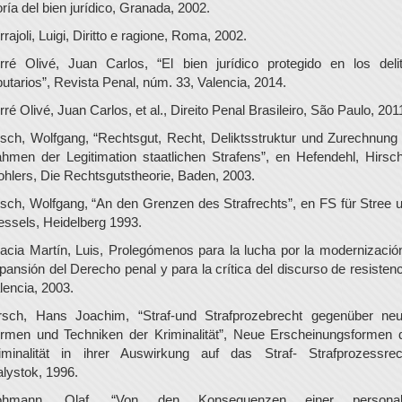
oría del bien jurídico, Granada, 2002.
rrajoli, Luigi, Diritto e ragione, Roma, 2002.
rré Olivé, Juan Carlos, “El bien jurídico protegido en los deli
ibutarios”, Revista Penal, núm. 33, Valencia, 2014.
rré Olivé, Juan Carlos, et al., Direito Penal Brasileiro, São Paulo, 201
isch, Wolfgang, “Rechtsgut, Recht, Deliktsstruktur und Zurechnung
hmen der Legitimation staatlichen Strafens”, en Hefendehl, Hirsc
hlers, Die Rechtsgutstheorie, Baden, 2003.
isch, Wolfgang, “An den Grenzen des Strafrechts”, en FS für Stree 
ssels, Heidelberg 1993.
acia Martín, Luis, Prolegómenos para la lucha por la modernizació
pansión del Derecho penal y para la crítica del discurso de resistenc
lencia, 2003.
rsch, Hans Joachim, “Straf-und Strafprozebrecht gegenüber ne
rmen und Techniken der Kriminalität”, Neue Erscheinungsformen 
iminalität in ihrer Auswirkung auf das Straf- Strafprozessrec
alystok, 1996.
ohmann, Olaf, “Von den Konsequenzen einer personal