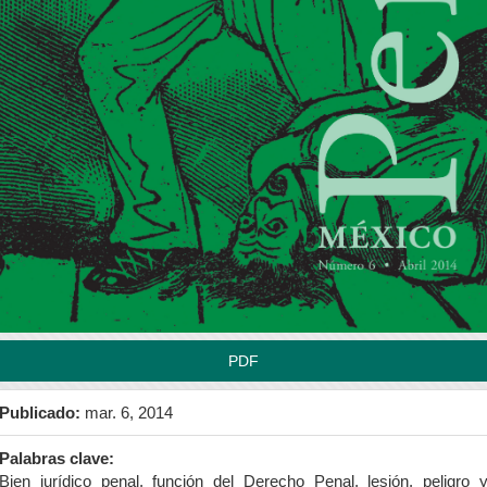
rra
teral
l
tículo
PDF
Publicado:
mar. 6, 2014
Palabras clave:
Bien jurídico penal, función del Derecho Penal, lesión, peligro 