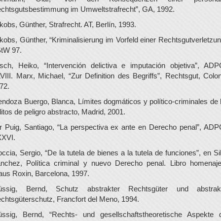
chtsgutsbestimmung im Umweltstrafrecht”, GA, 1992.
kobs, Günther, Strafrecht. AT, Berlín, 1993.
kobs, Günther, “Kriminalisierung im Vorfeld einer Rechtsgutverletzun
tW 97.
sch, Heiko, “Intervención delictiva e imputación objetiva”, AD
VIII. Marx, Michael, “Zur Definition des Begriffs”, Rechtsgut, Colon
72.
ndoza Buergo, Blanca, Límites dogmáticos y político-criminales de 
litos de peligro abstracto, Madrid, 2001.
r Puig, Santiago, “La perspectiva ex ante en Derecho penal”, AD
XVI.
ccia, Sergio, “De la tutela de bienes a la tutela de funciones”, en Si
nchez, Política criminal y nuevo Derecho penal. Libro homenaj
aus Roxin, Barcelona, 1997.
ssig, Bernd, Schutz abstrakter Rechtsgüter und abstrak
chtsgüterschutz, Francfort del Meno, 1994.
ssig, Bernd, “Rechts- und gesellschaftstheoretische Aspekte 