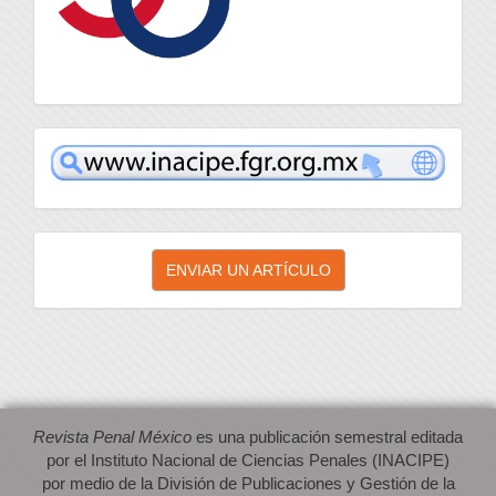
inacipe
Enviar
ENVIAR UN ARTÍCULO
un
artículo
Revista Penal México
es una publicación semestral editada
por el Instituto Nacional de Ciencias Penales (INACIPE)
por medio de la División de Publicaciones y Gestión de la