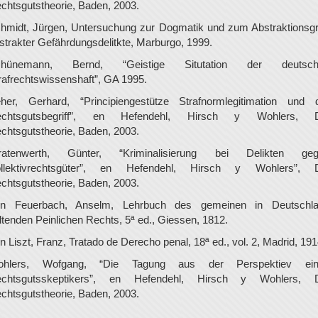
chtsgutstheorie, Baden, 2003.
hmidt, Jürgen, Untersuchung zur Dogmatik und zum Abstraktionsg
strakter Gefährdungsdelitkte, Marburgo, 1999.
chünemann, Bernd, “Geistige Situtation der deutsch
rafrechtswissenshaft”, GA 1995.
her, Gerhard, “Principiengestütze Strafnormlegitimation und 
echtsgutsbegriff”, en Hefendehl, Hirsch y Wohlers, D
chtsgutstheorie, Baden, 2003.
ratenwerth, Günter, “Kriminalisierung bei Delikten ge
llektivrechtsgüter”, en Hefendehl, Hirsch y Wohlers”, 
chtsgutstheorie, Baden, 2003.
n Feuerbach, Anselm, Lehrbuch des gemeinen in Deutschl
ltenden Peinlichen Rechts, 5ª ed., Giessen, 1812.
n Liszt, Franz, Tratado de Derecho penal, 18ª ed., vol. 2, Madrid, 191
ohlers, Wofgang, “Die Tagung aus der Perspektiev ein
chtsgutsskeptikers”, en Hefendehl, Hirsch y Wohlers, 
chtsgutstheorie, Baden, 2003.