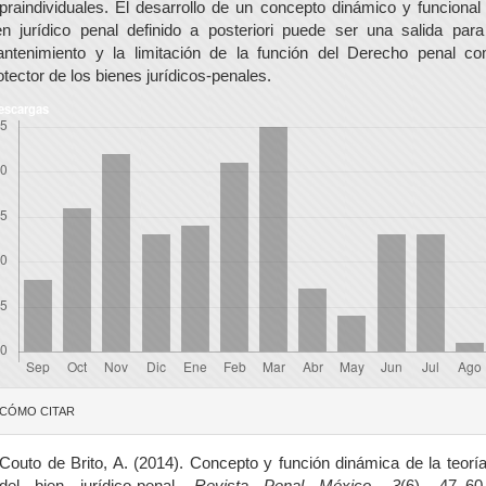
praindividuales. El desarrollo de un concepto dinámico y funcional
en jurídico penal definido a posteriori puede ser una salida para
ntenimiento y la limitación de la función del Derecho penal c
otector de los bienes jurídicos-penales.
escargas
etalles
CÓMO CITAR
el
rtículo
Couto de Brito, A. (2014). Concepto y función dinámica de la teorí
del bien jurídico-penal.
Revista Penal México
,
3
(6), 47–60