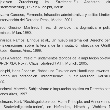
bjektiven Zurechnung im Strafrecht–Zu Ansätzen ein
stematisierung”, FS für Rudolphi, Berlín.
varro Cardoso, Fernando, Infracción administrativa y delito: Límite
 intervención del Derecho Penal, Madrid, 2001.
rodi Giusino, Manfredi, I reati di pericolo tra dogmatica e polit
iminale, Milán, 1990.
ñarada Ramos, Enrique et al., Un nuevo sistema del Derecho pen
nsideraciones sobre la teoría de la imputación objetiva de Günt
kobs, Buenos Aires, 1999.
yes Alvarado, Yesid, “Fundamentos teóricos de la imputación objetiv
PCP XLV. Roxin, Claus, Strafrecht AT I, Múnich, 2005.
dolphi, Hans-Joachim, “Inhalt und Funktion des Handlungsunwertes
hmen der personalen Unrechtslehre”, FS für Maurach, Karlsru
72.
ncinetti, Marcelo, Subjetivismo e imputación objetiva en Derecho pen
enos Aires, 1997.
elmann, Kurt, “Rechtsgutskonzept, Harm Principle, und Annerkenn
s Strafwürdigkeitskriterien”, en Hefendehl, Hirsch y Wohlers 