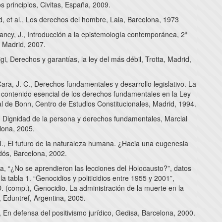
os principios, Civitas, España, 2009.
, et al., Los derechos del hombre, Laia, Barcelona, 1973
ancy, J., Introducción a la epistemología contemporánea, 2ª
, Madrid, 2007.
uigi, Derechos y garantías, la ley del más débil, Trotta, Madrid,
ra, J. C., Derechos fundamentales y desarrollo legislativo. La
l contenido esencial de los derechos fundamentales en la Ley
 de Bonn, Centro de Estudios Constitucionales, Madrid, 1994.
., Dignidad de la persona y derechos fundamentales, Marcial
lona, 2005.
., El futuro de la naturaleza humana. ¿Hacia una eugenesia
idós, Barcelona, 2002.
a, “¿No se aprendieron las lecciones del Holocausto?”, datos
a tabla 1. “Genocidios y politicidios entre 1955 y 2001”,
D. (comp.), Genocidio. La administración de la muerte en la
 Eduntref, Argentina, 2005.
, En defensa del positivismo jurídico, Gedisa, Barcelona, 2000.