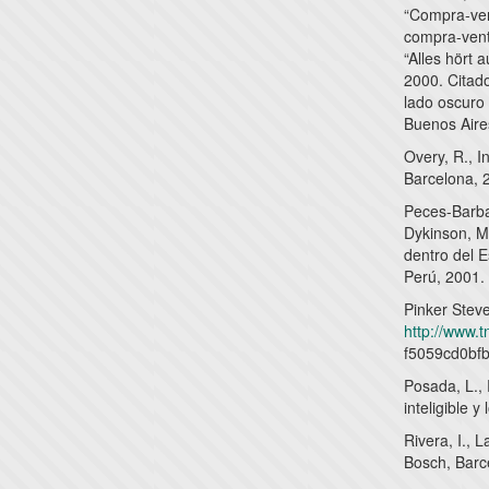
“Compra-ven
compra-vent
“Alles hört
2000. Citado
lado oscuro 
Buenos Aire
Overy, R., I
Barcelona, 
Peces-Barba,
Dykinson, M
dentro del E
Perú, 2001.
Pinker Steve
http://www.
f5059cd0bfbd
Posada, L.,
inteligible 
Rivera, I., 
Bosch, Barc