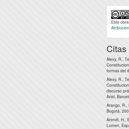
Esta obra
Atribució
Citas
Alexy, R., T
Constitucion
formas del d
Alexy, R., T
Constitucion
discurso pr
Ariel, Barce
Arango, R.,
Bogotá, 200
Arendt, H., 
Lumen, Esp