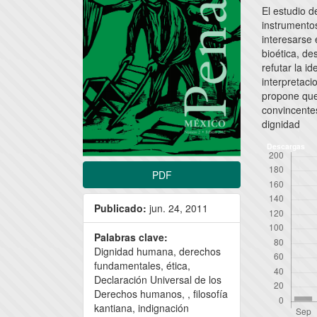
El estudio d
artículo
artícu
instrumentos
interesarse 
bioética, de
refutar la 
interpretaci
propone que
convincente
dignidad
Descargas
PDF
Publicado:
jun. 24, 2011
Palabras clave:
Dignidad humana, derechos
fundamentales, ética,
Declaración Universal de los
Derechos humanos, , filosofía
kantiana, indignación