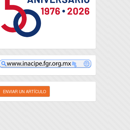
inacipe
nviar
ENVIAR UN ARTÍCULO
n
rtículo