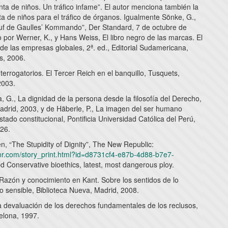
ta de niños. Un tráfico infame”. El autor menciona también la
a de niños para el tráfico de órganos. Igualmente Sönke, G.,
 auf de Gaulles’ Kommando”, Der Standard, 7 de octubre de
 por Werner, K., y Hans Weiss, El libro negro de las marcas. El
de las empresas globales, 2ª. ed., Editorial Sudamericana,
s, 2006.
nterrogatorios. El Tercer Reich en el banquillo, Tusquets,
2003.
 G., La dignidad de la persona desde la filosofía del Derecho,
adrid, 2003, y de Häberle, P., La imagen del ser humano
stado constitucional, Pontificia Universidad Católica del Perú,
 26.
n, “The Stupidity of Dignity”, The New Republic:
tnr.com/story_print.html?id=d8731cf4-e87b-4d88-b7e7-
 Conservative bioethics, latest, most dangerous ploy.
 Razón y conocimiento en Kant. Sobre los sentidos de lo
y lo sensible, Biblioteca Nueva, Madrid, 2008.
La devaluación de los derechos fundamentales de los reclusos,
elona, 1997.