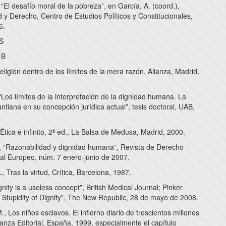
, “El desafío moral de la pobreza”, en García, A. (coord.),
 y Derecho, Centro de Estudios Políticos y Constitucionales,
6.
MS
 B
 religión dentro de los límites de la mera razón, Alianza, Madrid,
 “Los límites de la interpretación de la dignidad humana. La
ntiana en su concepción jurídica actual”, tesis doctoral, UAB,
 Ética e infinito, 2ª ed., La Balsa de Medusa, Madrid, 2000.
g, “Razonabilidad y dignidad humana”, Revista de Derecho
nal Europeo, núm. 7 enero-junio de 2007.
., Tras la virtud, Crítica, Barcelona, 1987.
gnity is a useless concept”, British Medical Journal; Pinker
 Stupidity of Dignity”, The New Republic, 28 de mayo de 2008.
., Los niños esclavos. El infierno diario de trescientos millones
ianza Editorial, España, 1999, especialmente el capítulo