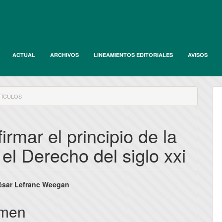
ACTUAL
ARCHIVOS
LINEAMIENTOS EDITORIALES
AVISOS
ÍCULOS
rmar el principio de la
l Derecho del siglo xxi
nido
ésar Lefranc Weegan
pal
men