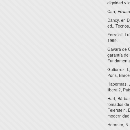
dignidad y l
Carr, Edward
Dancy, en D
ed., Tecnos
Ferrajoli, L
1999.
Gavara de Ca
garantía de
Fundamental
Gutiérrez, I
Pons, Barce
Habermas, J
liberal?, Pa
Harf, Bárbar
tomados de l
Feierstein, 
modernidad,
Hoerster, N.