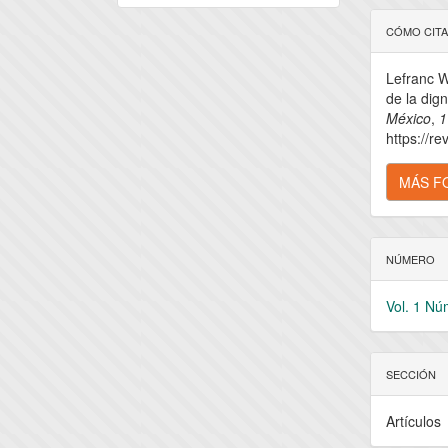
Detal
CÓMO CIT
del
Lefranc W
artícu
de la dig
México
,
1
https://re
MÁS F
NÚMERO
Vol. 1 Nú
SECCIÓN
Artículos