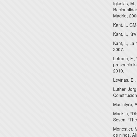
Iglesias, M.
Racionalidad
Madrid, 200
Kant, I., G
Kant, I., KrV
Kant, I., La
2007.
Lefranc, F.,
presencia ka
2010.
Levinas, E.,
Luther, Jör
Constitucio
Macintyre, A
Macklin, “Di
Seven, “The
Monestier, M
de niños, Al