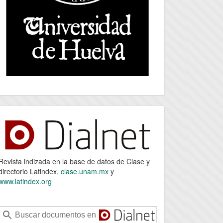
index
Revista indizada en la base de datos de Clase y
directorio Latindex,
clase.unam.mx
y
www.latindex.org