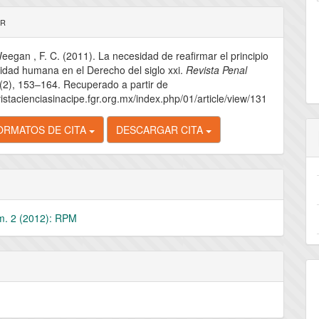
les
AR
eegan , F. C. (2011). La necesidad de reafirmar el principio
lo
nidad humana en el Derecho del siglo xxi.
Revista Penal
(2), 153–164. Recuperado a partir de
vistacienciasinacipe.fgr.org.mx/index.php/01/article/view/131
ORMATOS DE CITA
DESCARGAR CITA
m. 2 (2012): RPM