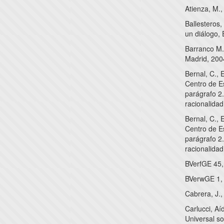
Atienza, M.
Ballesteros,
un diálogo,
Barranco M.,
Madrid, 2004
Bernal, C., 
Centro de Es
parágrafo 2.
racionalidad
Bernal, C., 
Centro de Es
parágrafo 2.
racionalidad
BVerfGE 45,
BVerwGE 1, 
Cabrera, J.,
Carlucci, Aí
Universal s