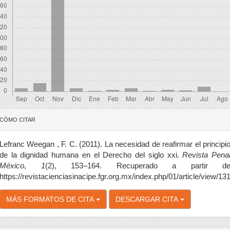
etalles
CÓMO CITAR
el
rtículo
Lefranc Weegan , F. C. (2011). La necesidad de reafirmar el principi
de la dignidad humana en el Derecho del siglo xxi.
Revista Pena
México
,
1
(2), 153–164. Recuperado a partir d
https://revistacienciasinacipe.fgr.org.mx/index.php/01/article/view/13
MÁS FORMATOS DE CITA
DESCARGAR CITA