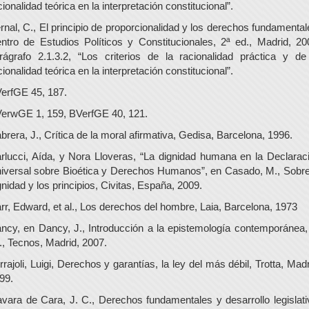
cionalidad teórica en la interpretación constitucional”.
rnal, C., El principio de proporcionalidad y los derechos fundamental
ntro de Estudios Políticos y Constitucionales, 2ª ed., Madrid, 20
rágrafo 2.1.3.2, “Los criterios de la racionalidad práctica y de
cionalidad teórica en la interpretación constitucional”.
erfGE 45, 187.
erwGE 1, 159, BVerfGE 40, 121.
brera, J., Crítica de la moral afirmativa, Gedisa, Barcelona, 1996.
rlucci, Aída, y Nora Lloveras, “La dignidad humana en la Declarac
iversal sobre Bioética y Derechos Humanos”, en Casado, M., Sobre
gnidad y los principios, Civitas, España, 2009.
rr, Edward, et al., Los derechos del hombre, Laia, Barcelona, 1973
ncy, en Dancy, J., Introducción a la epistemología contemporánea,
., Tecnos, Madrid, 2007.
rrajoli, Luigi, Derechos y garantías, la ley del más débil, Trotta, Madr
99.
vara de Cara, J. C., Derechos fundamentales y desarrollo legislati