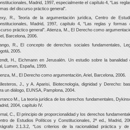
nstitucionales, Madrid, 1997, especialmente el capítulo 4, “Las regla
rmas del discurso práctico general”.
exy, R., Teoría de la argumentación jurídica, Centro de Estud
nstitucionales, Madrid, 1997, capítulo 4, “Las reglas y formas 
scurso práctico general”. Atienza, M., El Derecho como argumentaci
iel, Barcelona, 2006.
ango, R., El concepto de derechos sociales fundamentales, Leg
gotá, 2005.
endt, H., Eichmann en Jerusalén. Un estudio sobre la banalidad 
l, Lumen, España, 1999.
ienza, M., El Derecho como argumentación, Ariel, Barcelona, 2006.
llesteros, J., y A. Aparisi, Biotecnología, dignidad y Derecho: ba
ra un diálogo, EUNSA, Pamplona, 2004.
rranco M., La teoría jurídica de los derechos fundamentales, Dykins
drid, 2004, capítulo IV.
rnal, C., El principio de proporcionalidad y los derechos fundamental
ntro de Estudios Políticos y Constitucionales, 2ª ed., Madrid, 20
rágrafo 2.1.3.2, “Los criterios de la racionalidad práctica y de