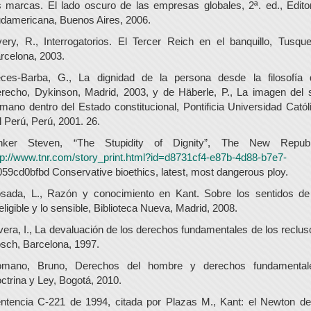
s marcas. El lado oscuro de las empresas globales, 2ª. ed., Editor
damericana, Buenos Aires, 2006.
ery, R., Interrogatorios. El Tercer Reich en el banquillo, Tusque
rcelona, 2003.
ces-Barba, G., La dignidad de la persona desde la filosofía 
recho, Dykinson, Madrid, 2003, y de Häberle, P., La imagen del 
mano dentro del Estado constitucional, Pontificia Universidad Catól
l Perú, Perú, 2001. 26.
nker Steven, “The Stupidity of Dignity”, The New Republ
tp://www.tnr.com/story_print.html?id=d8731cf4-e87b-4d88-b7e7-
059cd0bfbd Conservative bioethics, latest, most dangerous ploy.
sada, L., Razón y conocimiento en Kant. Sobre los sentidos de
teligible y lo sensible, Biblioteca Nueva, Madrid, 2008.
vera, I., La devaluación de los derechos fundamentales de los reclus
sch, Barcelona, 1997.
mano, Bruno, Derechos del hombre y derechos fundamental
ctrina y Ley, Bogotá, 2010.
ntencia C-221 de 1994, citada por Plazas M., Kant: el Newton de