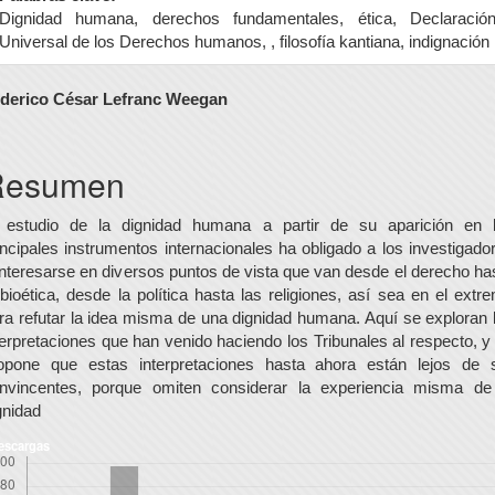
Dignidad humana, derechos fundamentales, ética, Declaració
Universal de los Derechos humanos, , filosofía kantiana, indignación
ontenido
derico César Lefranc Weegan
rincipal
el
Resumen
rtículo
 estudio de la dignidad humana a partir de su aparición en 
incipales instrumentos internacionales ha obligado a los investigado
interesarse en diversos puntos de vista que van desde el derecho ha
 bioética, desde la política hasta las religiones, así sea en el extr
ra refutar la idea misma de una dignidad humana. Aquí se exploran 
terpretaciones que han venido haciendo los Tribunales al respecto, y
opone que estas interpretaciones hasta ahora están lejos de 
nvincentes, porque omiten considerar la experiencia misma de
gnidad
escargas