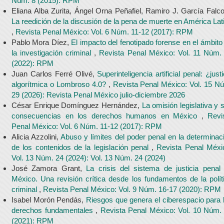
Núm. 8 (2015): RPM
Eliana Alba Zurita, Ángel Orna Peñafiel, Ramiro J. García Falco
La reedición de la discusión de la pena de muerte en América Lat
,
Revista Penal México: Vol. 6 Núm. 11-12 (2017): RPM
Pablo Mora Díez,
El impacto del fenotipado forense en el ámbito
la investigación criminal
,
Revista Penal México: Vol. 11 Núm.
(2022): RPM
Juan Carlos Ferré Olivé,
Superinteligencia artificial penal: ¿justi
algorítmica o Lombroso 4.0?
,
Revista Penal México: Vol. 15 N
29 (2026): Revista Penal México julio-diciembre 2026
César Enrique Domínguez Hernández,
La omisión legislativa y 
consecuencias en los derechos humanos en México
,
Revi
Penal México: Vol. 6 Núm. 11-12 (2017): RPM
Alicia Azzolini,
Abuso y límites del poder penal en la determinac
de los contenidos de la legislación penal
,
Revista Penal Méxi
Vol. 13 Núm. 24 (2024): Vol. 13 Núm. 24 (2024)
José Zamora Grant,
La crisis del sistema de justicia penal
México. Una revisión crítica desde los fundamentos de la polít
criminal
,
Revista Penal México: Vol. 9 Núm. 16-17 (2020): RPM
Isabel Morón Pendás,
Riesgos que genera el ciberespacio para 
derechos fundamentales
,
Revista Penal México: Vol. 10 Núm.
(2021): RPM