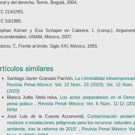
ral y del derecho, Temis, Bogotá, 2004.
C 214/1991.
C 53/1985.
ephan Körner y Eva Schaper en Cabrera, I. (comp.), Argumen
ascendentales, UNAM, México, 2007.
dorov, T., Frente al límite, Siglo XXI, México, 1993.
rtículos similares
Santiago Javier Granado Pachón,
La criminalidad intraempresari
Revista Penal México: Vol. 12 Núm. 23 (2023): Vol. 12 Núm.
(2023)
Blanca Julita Stefa´nska,
Los actos preparatorios en el Dere
penal polaco
,
Revista Penal México: Vol. 6 Núm. 11-12 (201
RPM
José Luis de la Cuesta Arzamendi,
Contaminación ambient
residuos e instalaciones peligrosas para los recursos naturales y
ambiente, tras la reforma de 2015*
,
Revista Penal México: Vol