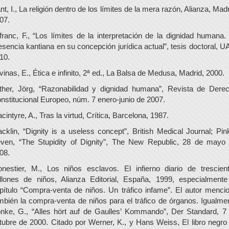
nt, I., La religión dentro de los límites de la mera razón, Alianza, Madr
07.
franc, F., “Los límites de la interpretación de la dignidad humana.
esencia kantiana en su concepción jurídica actual”, tesis doctoral, U
10.
vinas, E., Ética e infinito, 2ª ed., La Balsa de Medusa, Madrid, 2000.
ther, Jörg, “Razonabilidad y dignidad humana”, Revista de Dere
nstitucional Europeo, núm. 7 enero-junio de 2007.
cintyre, A., Tras la virtud, Crítica, Barcelona, 1987.
cklin, “Dignity is a useless concept”, British Medical Journal; Pin
ven, “The Stupidity of Dignity”, The New Republic, 28 de mayo
08.
nestier, M., Los niños esclavos. El infierno diario de trescien
llones de niños, Alianza Editorial, España, 1999, especialmente
pítulo “Compra-venta de niños. Un tráfico infame”. El autor menci
mbién la compra-venta de niños para el tráfico de órganos. Igualme
nke, G., “Alles hört auf de Gaulles’ Kommando”, Der Standard, 7
tubre de 2000. Citado por Werner, K., y Hans Weiss, El libro negro