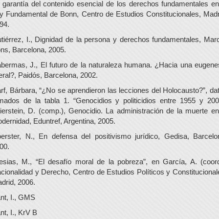
 garantía del contenido esencial de los derechos fundamentales en
y Fundamental de Bonn, Centro de Estudios Constitucionales, Madr
94.
tiérrez, I., Dignidad de la persona y derechos fundamentales, Marc
ns, Barcelona, 2005.
bermas, J., El futuro de la naturaleza humana. ¿Hacia una eugene
beral?, Paidós, Barcelona, 2002.
rf, Bárbara, “¿No se aprendieron las lecciones del Holocausto?”, da
mados de la tabla 1. “Genocidios y politicidios entre 1955 y 200
ierstein, D. (comp.), Genocidio. La administración de la muerte en
dernidad, Eduntref, Argentina, 2005.
erster, N., En defensa del positivismo jurídico, Gedisa, Barcelo
00.
lesias, M., “El desafío moral de la pobreza”, en García, A. (coord
cionalidad y Derecho, Centro de Estudios Políticos y Constitucional
drid, 2006.
nt, I., GMS
nt, I., KrV B