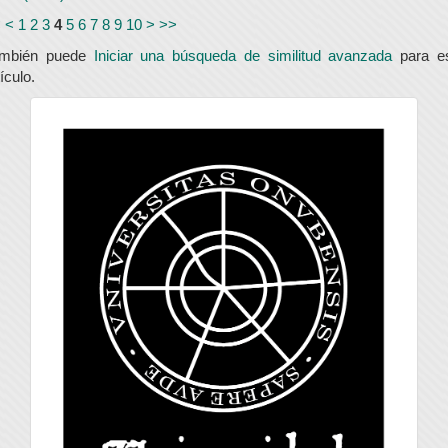
<
<
1
2
3
4
5
6
7
8
9
10
>
>>
ambién puede
Iniciar una búsqueda de similitud avanzada
para e
tículo.
universidad