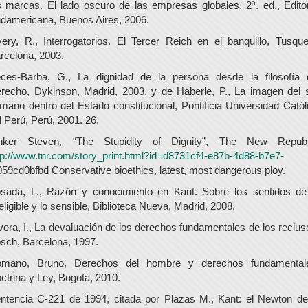
s marcas. El lado oscuro de las empresas globales, 2ª. ed., Editor
damericana, Buenos Aires, 2006.
ery, R., Interrogatorios. El Tercer Reich en el banquillo, Tusque
rcelona, 2003.
ces-Barba, G., La dignidad de la persona desde la filosofía 
recho, Dykinson, Madrid, 2003, y de Häberle, P., La imagen del 
mano dentro del Estado constitucional, Pontificia Universidad Catól
l Perú, Perú, 2001. 26.
nker Steven, “The Stupidity of Dignity”, The New Republ
tp://www.tnr.com/story_print.html?id=d8731cf4-e87b-4d88-b7e7-
059cd0bfbd Conservative bioethics, latest, most dangerous ploy.
sada, L., Razón y conocimiento en Kant. Sobre los sentidos de
teligible y lo sensible, Biblioteca Nueva, Madrid, 2008.
vera, I., La devaluación de los derechos fundamentales de los reclus
sch, Barcelona, 1997.
mano, Bruno, Derechos del hombre y derechos fundamental
ctrina y Ley, Bogotá, 2010.
ntencia C-221 de 1994, citada por Plazas M., Kant: el Newton de