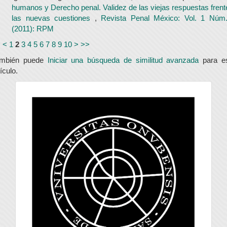
humanos y Derecho penal. Validez de las viejas respuestas frent
las nuevas cuestiones
,
Revista Penal México: Vol. 1 Núm
(2011): RPM
<
<
1
2
3
4
5
6
7
8
9
10
>
>>
ambién puede
Iniciar una búsqueda de similitud avanzada
para e
tículo.
universidad