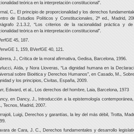
cionalidad teórica en la interpretación constitucional”.
rnal, C., El principio de proporcionalidad y los derechos fundamental
ntro de Estudios Políticos y Constitucionales, 2ª ed., Madrid, 20
rágrafo 2.1.3.2, “Los criterios de la racionalidad práctica y de
cionalidad teórica en la interpretación constitucional”.
erfGE 45, 187.
erwGE 1, 159, BVerfGE 40, 121.
brera, J., Crítica de la moral afirmativa, Gedisa, Barcelona, 1996.
rlucci, Aída, y Nora Lloveras, “La dignidad humana en la Declarac
iversal sobre Bioética y Derechos Humanos”, en Casado, M., Sobre
gnidad y los principios, Civitas, España, 2009.
rr, Edward, et al., Los derechos del hombre, Laia, Barcelona, 1973
ncy, en Dancy, J., Introducción a la epistemología contemporánea,
., Tecnos, Madrid, 2007.
rrajoli, Luigi, Derechos y garantías, la ley del más débil, Trotta, Madr
99.
vara de Cara, J. C., Derechos fundamentales y desarrollo legislati