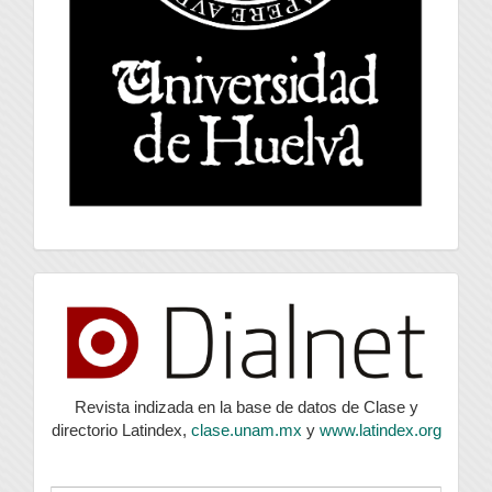
index
Revista indizada en la base de datos de Clase y
directorio Latindex,
clase.unam.mx
y
www.latindex.org