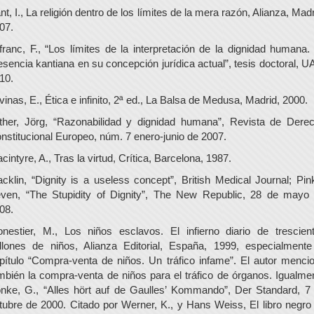
nt, I., La religión dentro de los límites de la mera razón, Alianza, Madr
07.
franc, F., “Los límites de la interpretación de la dignidad humana.
esencia kantiana en su concepción jurídica actual”, tesis doctoral, U
10.
vinas, E., Ética e infinito, 2ª ed., La Balsa de Medusa, Madrid, 2000.
ther, Jörg, “Razonabilidad y dignidad humana”, Revista de Dere
nstitucional Europeo, núm. 7 enero-junio de 2007.
cintyre, A., Tras la virtud, Crítica, Barcelona, 1987.
cklin, “Dignity is a useless concept”, British Medical Journal; Pin
ven, “The Stupidity of Dignity”, The New Republic, 28 de mayo
08.
nestier, M., Los niños esclavos. El infierno diario de trescien
llones de niños, Alianza Editorial, España, 1999, especialmente
pítulo “Compra-venta de niños. Un tráfico infame”. El autor menci
mbién la compra-venta de niños para el tráfico de órganos. Igualme
nke, G., “Alles hört auf de Gaulles’ Kommando”, Der Standard, 7
tubre de 2000. Citado por Werner, K., y Hans Weiss, El libro negro