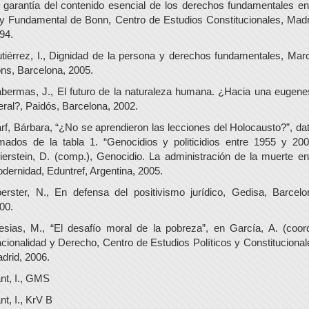
 garantía del contenido esencial de los derechos fundamentales en
y Fundamental de Bonn, Centro de Estudios Constitucionales, Madr
94.
tiérrez, I., Dignidad de la persona y derechos fundamentales, Marc
ns, Barcelona, 2005.
bermas, J., El futuro de la naturaleza humana. ¿Hacia una eugene
beral?, Paidós, Barcelona, 2002.
rf, Bárbara, “¿No se aprendieron las lecciones del Holocausto?”, da
mados de la tabla 1. “Genocidios y politicidios entre 1955 y 200
ierstein, D. (comp.), Genocidio. La administración de la muerte en
dernidad, Eduntref, Argentina, 2005.
erster, N., En defensa del positivismo jurídico, Gedisa, Barcelo
00.
lesias, M., “El desafío moral de la pobreza”, en García, A. (coord
cionalidad y Derecho, Centro de Estudios Políticos y Constitucional
drid, 2006.
nt, I., GMS
nt, I., KrV B