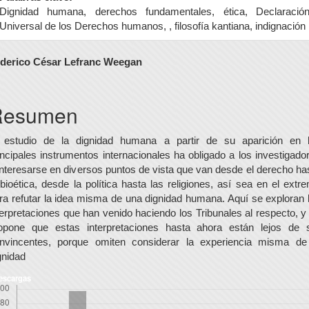
Dignidad humana, derechos fundamentales, ética, Declaració
Universal de los Derechos humanos, , filosofía kantiana, indignación
ontenido
derico César Lefranc Weegan
rincipal
el
Resumen
rtículo
 estudio de la dignidad humana a partir de su aparición en 
incipales instrumentos internacionales ha obligado a los investigado
interesarse en diversos puntos de vista que van desde el derecho ha
 bioética, desde la política hasta las religiones, así sea en el extr
ra refutar la idea misma de una dignidad humana. Aquí se exploran 
terpretaciones que han venido haciendo los Tribunales al respecto, y
opone que estas interpretaciones hasta ahora están lejos de 
nvincentes, porque omiten considerar la experiencia misma de
gnidad
escargas