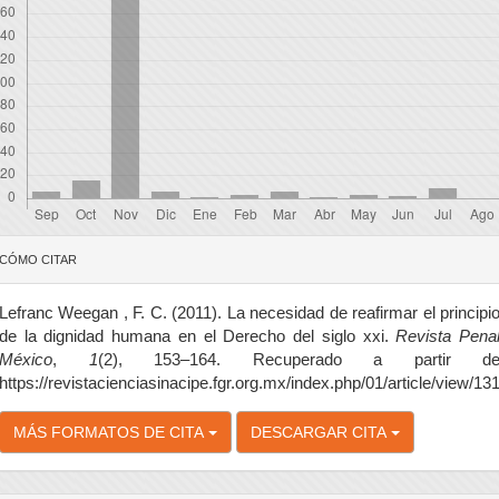
etalles
CÓMO CITAR
el
rtículo
Lefranc Weegan , F. C. (2011). La necesidad de reafirmar el principi
de la dignidad humana en el Derecho del siglo xxi.
Revista Pena
México
,
1
(2), 153–164. Recuperado a partir d
https://revistacienciasinacipe.fgr.org.mx/index.php/01/article/view/13
MÁS FORMATOS DE CITA
DESCARGAR CITA