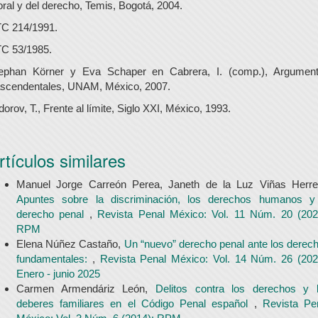
ral y del derecho, Temis, Bogotá, 2004.
C 214/1991.
C 53/1985.
ephan Körner y Eva Schaper en Cabrera, I. (comp.), Argumen
ascendentales, UNAM, México, 2007.
dorov, T., Frente al límite, Siglo XXI, México, 1993.
rtículos similares
Manuel Jorge Carreón Perea, Janeth de la Luz Viñas Herre
Apuntes sobre la discriminación, los derechos humanos y
derecho penal
,
Revista Penal México: Vol. 11 Núm. 20 (202
RPM
Elena Núñez Castaño,
Un “nuevo” derecho penal ante los derec
fundamentales:
,
Revista Penal México: Vol. 14 Núm. 26 (202
Enero - junio 2025
Carmen Armendáriz León,
Delitos contra los derechos y 
deberes familiares en el Código Penal español
,
Revista Pe