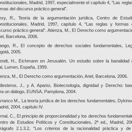
nstitucionales, Madrid, 1997, especialmente el capítulo 4, “Las regla
rmas del discurso práctico general”.
exy, R., Teoría de la argumentación jurídica, Centro de Estud
nstitucionales, Madrid, 1997, capítulo 4, “Las reglas y formas 
scurso práctico general”. Atienza, M., El Derecho como argumentaci
iel, Barcelona, 2006.
ango, R., El concepto de derechos sociales fundamentales, Leg
gotá, 2005.
endt, H., Eichmann en Jerusalén. Un estudio sobre la banalidad 
l, Lumen, España, 1999.
ienza, M., El Derecho como argumentación, Ariel, Barcelona, 2006.
llesteros, J., y A. Aparisi, Biotecnología, dignidad y Derecho: ba
ra un diálogo, EUNSA, Pamplona, 2004.
rranco M., La teoría jurídica de los derechos fundamentales, Dykins
drid, 2004, capítulo IV.
rnal, C., El principio de proporcionalidad y los derechos fundamental
ntro de Estudios Políticos y Constitucionales, 2ª ed., Madrid, 20
rágrafo 2.1.3.2, “Los criterios de la racionalidad práctica y de