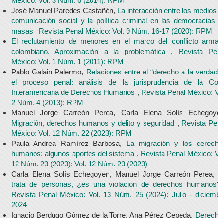
México: Vol. 3 Núm. 6 (2014): RPM
José Manuel Paredes Castañón,
La interacción entre los medios
comunicación social y la política criminal en las democracias
masas
,
Revista Penal México: Vol. 9 Núm. 16-17 (2020): RPM
El reclutamiento de menores en el marco del conflicto arm
colombiano. Aproximación a la problemática
,
Revista Pe
México: Vol. 1 Núm. 1 (2011): RPM
Pablo Galain Palermo,
Relaciones entre el “derecho a la verdad
el proceso penal: análisis de la jurisprudencia de la Co
Interamericana de Derechos Humanos
,
Revista Penal México: V
2 Núm. 4 (2013): RPM
Manuel Jorge Carreón Perea, Carla Elena Solís Echegoy
Migración, derechos humanos y delito y seguridad
,
Revista Pe
México: Vol. 12 Núm. 22 (2023): RPM
Paula Andrea Ramírez Barbosa,
La migración y los derec
humanos: algunos aportes del sistema
,
Revista Penal México: V
12 Núm. 23 (2023): Vol. 12 Núm. 23 (2023)
Carla Elena Solís Echegoyen, Manuel Jorge Carreón Perea
trata de personas, ¿es una violación de derechos humano
Revista Penal México: Vol. 13 Núm. 25 (2024): Julio - diciem
2024
Ignacio Berdugo Gómez de la Torre, Ana Pérez Cepeda,
Derec