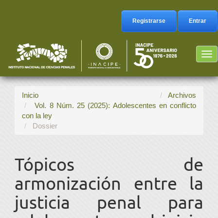
Navegación
principal
Registrarse
Entrar
Contenido
principal
Barra
Tog
lateral
nav
Inicio
Archivos
Vol. 8 Núm. 25 (2025): Adolescentes en conflicto
con la ley
Dossier
Tópicos de
armonización entre la
justicia penal para