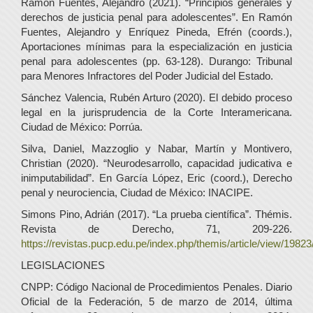
Ramón Fuentes, Alejandro (2021). “Principios generales y
derechos de justicia penal para adolescentes”. En Ramón
Fuentes, Alejandro y Enríquez Pineda, Efrén (coords.),
Aportaciones mínimas para la especialización en justicia
penal para adolescentes (pp. 63-128). Durango: Tribunal
para Menores Infractores del Poder Judicial del Estado.
Sánchez Valencia, Rubén Arturo (2020). El debido proceso
legal en la jurisprudencia de la Corte Interamericana.
Ciudad de México: Porrúa.
Silva, Daniel, Mazzoglio y Nabar, Martín y Montivero,
Christian (2020). “Neurodesarrollo, capacidad judicativa e
inimputabilidad”. En García López, Eric (coord.), Derecho
penal y neurociencia, Ciudad de México: INACIPE.
Simons Pino, Adrián (2017). “La prueba científica”. Thémis.
Revista de Derecho, 71, 209-226.
https://revistas.pucp.edu.pe/index.php/themis/article/view/1982
LEGISLACIONES
CNPP: Código Nacional de Procedimientos Penales. Diario
Oficial de la Federación, 5 de marzo de 2014, última