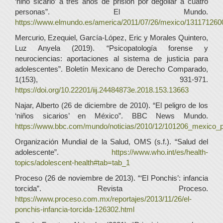
‘niño sicario’ a tres años de prisión por degollar a cuatro
personas”. El Mundo.
https://www.elmundo.es/america/2011/07/26/mexico/131171260
Mercurio, Ezequiel, García-López, Eric y Morales Quintero,
Luz Anyela (2019). “Psicopatología forense y
neurociencias: aportaciones al sistema de justicia para
adolescentes”. Boletín Mexicano de Derecho Comparado,
1(153), 931-971.
https://doi.org/10.22201/iij.24484873e.2018.153.13663
Najar, Alberto (26 de diciembre de 2010). “El peligro de los
‘niños sicarios’ en México”. BBC News Mundo.
https://www.bbc.com/mundo/noticias/2010/12/101206_mexico_
Organización Mundial de la Salud, OMS (s.f.). “Salud del
adolescente”.
https://www.who.int/es/health-
topics/adolescent-health#tab=tab_1
Proceso (26 de noviembre de 2013). “‘El Ponchis’: infancia
torcida”. Revista Proceso.
https://www.proceso.com.mx/reportajes/2013/11/26/el-
ponchis-infancia-torcida-126302.html