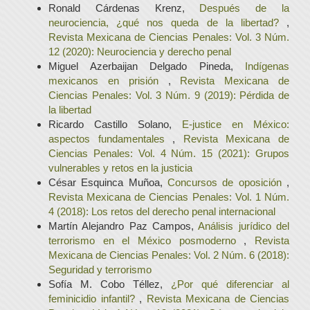
Ronald Cárdenas Krenz,
Después de la
neurociencia, ¿qué nos queda de la libertad?
,
Revista Mexicana de Ciencias Penales: Vol. 3 Núm.
12 (2020): Neurociencia y derecho penal
Miguel Azerbaijan Delgado Pineda,
Indígenas
mexicanos en prisión
,
Revista Mexicana de
Ciencias Penales: Vol. 3 Núm. 9 (2019): Pérdida de
la libertad
Ricardo Castillo Solano,
E-justice en México:
aspectos fundamentales
,
Revista Mexicana de
Ciencias Penales: Vol. 4 Núm. 15 (2021): Grupos
vulnerables y retos en la justicia
César Esquinca Muñoa,
Concursos de oposición
,
Revista Mexicana de Ciencias Penales: Vol. 1 Núm.
4 (2018): Los retos del derecho penal internacional
Martín Alejandro Paz Campos,
Análisis jurídico del
terrorismo en el México posmoderno
,
Revista
Mexicana de Ciencias Penales: Vol. 2 Núm. 6 (2018):
Seguridad y terrorismo
Sofía M. Cobo Téllez,
¿Por qué diferenciar al
feminicidio infantil?
,
Revista Mexicana de Ciencias