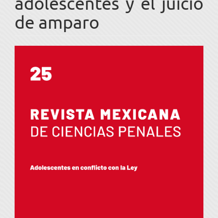
adolescentes y el juicio
de amparo
Barra
lateral
del
artículo