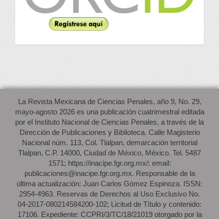
La Revista Mexicana de Ciencias Penales, año 9, No. 29,
mayo-agosto 2026 es una publicación cuatrimestral editada
por el Instituto Nacional de Ciencias Penales, a través de la
Dirección de Publicaciones y Biblioteca. Calle Magisterio
Nacional núm. 113, Col. Tlalpan, demarcación territorial
Tlalpan, C.P. 14000, Ciudad de México, México. Tel. 5487
1571; https://inacipe.fgr.org.mx/; email:
publicaciones@inacipe.fgr.org.mx. Responsable de la
última actualización: Juan Carlos Gómez Espinoza. ISSN:
2954-4963. Reservas de Derechos al Uso Exclusivo No.
04-2017-080214584200-102; Licitud de Título y contenido:
17106. Expediente: CCPRI/3/TC/18/21019 otorgado por la