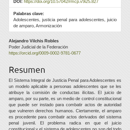
DOI:
https://doi.org/10.57042/rmcp.v9i25.827
Palabras clave:
Adolescentes, justicia penal para adolescentes, juicio
de amparo, Armonización
Contenido
Alejandro Vilchis Robles
Poder Judicial de la Federación
principal
https://orcid.org/0009-0002-9781-0677
del
Resumen
artículo
El Sistema Integral de Justicia Penal para Adolescentes es
un modelo aplicable a personas adolescentes que se les
atribuye la comisión de conductas ilícitas. El juicio de
amparo, por su parte, es un medio de control constitucional
que puede ser instado para combatir actos de autoridad
que vulneren derechos humanos. Ciertamente, el amparo
es procedente para combatir actos derivados del sistema
penal juvenil. El problema radica en que el juicio
constitucional y el sistema de adolescentes no son del todo