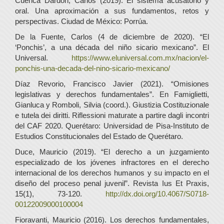
Cuenca Dardón, Carlos (2019). El sistema acusatorio y
oral. Una aproximación a sus fundamentos, retos y
perspectivas. Ciudad de México: Porrúa.
De la Fuente, Carlos (4 de diciembre de 2020). “El
‘Ponchis’, a una década del niño sicario mexicano”. El
Universal.
https://www.eluniversal.com.mx/nacion/el-
ponchis-una-decada-del-nino-sicario-mexicano/
Díaz Revorio, Francisco Javier (2021). “Omisiones
legislativas y derechos fundamentales”. En Famiglietti,
Gianluca y Romboli, Silvia (coord.). Giustizia Costituzionale
e tutela dei diritti. Riflessioni maturate a partire dagli incontri
del CAF 2020. Querétaro: Universidad de Pisa-Instituto de
Estudios Constitucionales del Estado de Querétaro.
Duce, Mauricio (2019). “El derecho a un juzgamiento
especializado de los jóvenes infractores en el derecho
internacional de los derechos humanos y su impacto en el
diseño del proceso penal juvenil”. Revista Ius Et Praxis,
15(1), 73-120.
http://dx.doi.org/10.4067/S0718-
00122009000100004
Fioravanti, Mauricio (2016). Los derechos fundamentales,