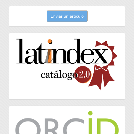
Enviar
Enviar un artículo
un
artículo
latindex
Orcid