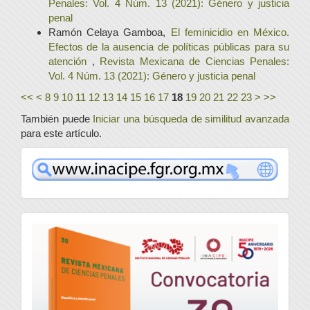
Penales: Vol. 4 Núm. 13 (2021): Género y justicia
penal
Ramón Celaya Gamboa,
El feminicidio en México.
Efectos de la ausencia de políticas públicas para su
atención
,
Revista Mexicana de Ciencias Penales:
Vol. 4 Núm. 13 (2021): Género y justicia penal
<<
<
8
9
10
11
12
13
14
15
16
17
18
19
20
21
22
23
>
>>
También puede
Iniciar una búsqueda de similitud avanzada
para este artículo.
www
convocatoria