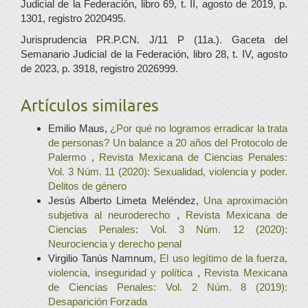
Judicial de la Federación, libro 69, t. II, agosto de 2019, p.
1301, registro 2020495.
Jurisprudencia PR.P.CN. J/11 P (11a.). Gaceta del
Semanario Judicial de la Federación, libro 28, t. IV, agosto
de 2023, p. 3918, registro 2026999.
Artículos similares
Emilio Maus,
¿Por qué no logramos erradicar la trata
de personas? Un balance a 20 años del Protocolo de
Palermo
,
Revista Mexicana de Ciencias Penales:
Vol. 3 Núm. 11 (2020): Sexualidad, violencia y poder.
Delitos de género
Jesús Alberto Limeta Meléndez,
Una aproximación
subjetiva al neuroderecho
,
Revista Mexicana de
Ciencias Penales: Vol. 3 Núm. 12 (2020):
Neurociencia y derecho penal
Virgilio Tanús Namnum,
El uso legítimo de la fuerza,
violencia, inseguridad y política
,
Revista Mexicana
de Ciencias Penales: Vol. 2 Núm. 8 (2019):
Desaparición Forzada