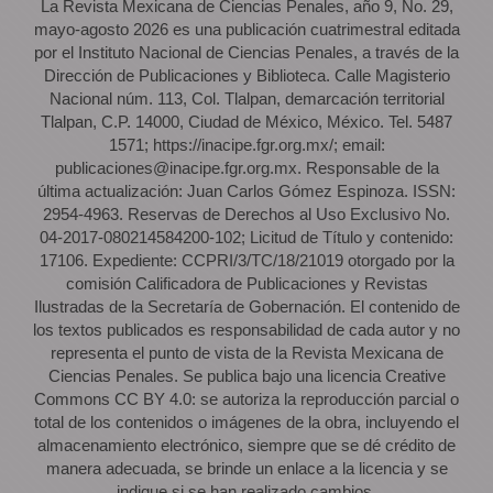
La Revista Mexicana de Ciencias Penales, año 9, No. 29,
mayo-agosto 2026 es una publicación cuatrimestral editada
por el Instituto Nacional de Ciencias Penales, a través de la
Dirección de Publicaciones y Biblioteca. Calle Magisterio
Nacional núm. 113, Col. Tlalpan, demarcación territorial
Tlalpan, C.P. 14000, Ciudad de México, México. Tel. 5487
1571; https://inacipe.fgr.org.mx/; email:
publicaciones@inacipe.fgr.org.mx. Responsable de la
última actualización: Juan Carlos Gómez Espinoza. ISSN:
2954-4963. Reservas de Derechos al Uso Exclusivo No.
04-2017-080214584200-102; Licitud de Título y contenido:
17106. Expediente: CCPRI/3/TC/18/21019 otorgado por la
comisión Calificadora de Publicaciones y Revistas
Ilustradas de la Secretaría de Gobernación. El contenido de
los textos publicados es responsabilidad de cada autor y no
representa el punto de vista de la Revista Mexicana de
Ciencias Penales. Se publica bajo una licencia Creative
Commons CC BY 4.0: se autoriza la reproducción parcial o
total de los contenidos o imágenes de la obra, incluyendo el
almacenamiento electrónico, siempre que se dé crédito de
manera adecuada, se brinde un enlace a la licencia y se
indique si se han realizado cambios.