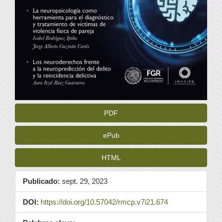
PDF
ePub
HTML
Publicado:
sept. 29, 2023
DOI:
https://doi.org/10.57042/rmcp.v7i21.674