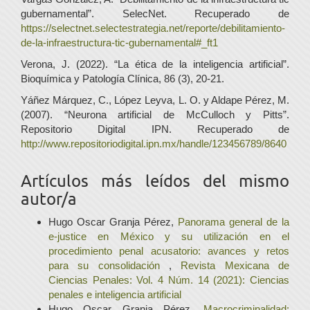
gubernamental”. SelecNet. Recuperado de
https://selectnet.selectestrategia.net/reporte/debilitamiento-
de-la-infraestructura-tic-gubernamental#_ft1
Verona, J. (2022). “La ética de la inteligencia artificial”.
Bioquímica y Patología Clínica, 86 (3), 20-21.
Yáñez Márquez, C., López Leyva, L. O. y Aldape Pérez, M.
(2007). “Neurona artificial de McCulloch y Pitts”.
Repositorio Digital IPN. Recuperado de
http://www.repositoriodigital.ipn.mx/handle/123456789/8640
Artículos más leídos del mismo
autor/a
Hugo Oscar Granja Pérez,
Panorama general de la
e-justice en México y su utilización en el
procedimiento penal acusatorio: avances y retos
para su consolidación
,
Revista Mexicana de
Ciencias Penales: Vol. 4 Núm. 14 (2021): Ciencias
penales e inteligencia artificial
Hugo Oscar Granja Pérez,
Macrocriminalidad: