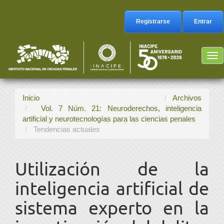
Navegación
principal
Registrarse
Entrar
Contenido
principal
Barra
Tog
lateral
nav
Inicio
Archivos
Vol. 7 Núm. 21: Neuroderechos, inteligencia
artificial y neurotecnologías para las ciencias penales
Tendencias actuales
Utilización de la
inteligencia artificial de
sistema experto en la