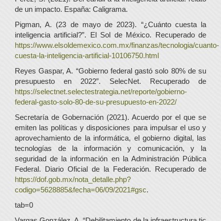
de un impacto. España: Caligrama.
Pigman, A. (23 de mayo de 2023). “¿Cuánto cuesta la
inteligencia artificial?”. El Sol de México. Recuperado de
https://www.elsoldemexico.com.mx/finanzas/tecnologia/cuanto-
cuesta-la-inteligencia-artificial-10106750.html
Reyes Gaspar, A. “Gobierno federal gastó solo 80% de su
presupuesto en 2022”. SelecNet. Recuperado de
https://selectnet.selectestrategia.net/reporte/gobierno-
federal-gasto-solo-80-de-su-presupuesto-en-2022/
Secretaría de Gobernación (2021). Acuerdo por el que se
emiten las políticas y disposiciones para impulsar el uso y
aprovechamiento de la informática, el gobierno digital, las
tecnologías de la información y comunicación, y la
seguridad de la información en la Administración Pública
Federal. Diario Oficial de la Federación. Recuperado de
https://dof.gob.mx/nota_detalle.php?
codigo=5628885&fecha=06/09/2021#gsc
.
tab=0
Vargas González, A. “Debilitamiento de la infraestructura tic