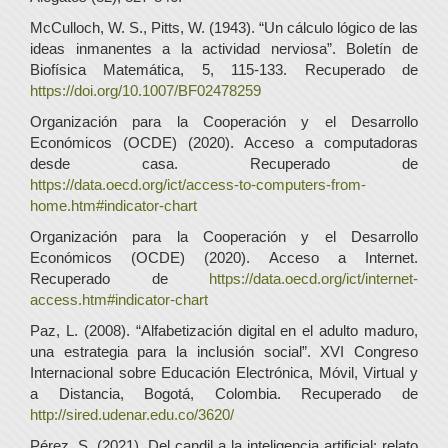
McCulloch, W. S., Pitts, W. (1943). “Un cálculo lógico de las
ideas inmanentes a la actividad nerviosa”. Boletín de
Biofísica Matemática, 5, 115-133. Recuperado de
https://doi.org/10.1007/BF02478259
Organización para la Cooperación y el Desarrollo
Económicos (OCDE) (2020). Acceso a computadoras
desde casa. Recuperado de
https://data.oecd.org/ict/access-to-computers-from-
home.htm#indicator-chart
Organización para la Cooperación y el Desarrollo
Económicos (OCDE) (2020). Acceso a Internet.
Recuperado de
https://data.oecd.org/ict/internet-
access.htm#indicator-chart
Paz, L. (2008). “Alfabetización digital en el adulto maduro,
una estrategia para la inclusión social”. XVI Congreso
Internacional sobre Educación Electrónica, Móvil, Virtual y
a Distancia, Bogotá, Colombia. Recuperado de
http://sired.udenar.edu.co/3620/
Pérez, S. (2021). Del candil a la inteligencia artificial: relato