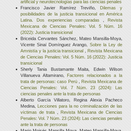
artificial y neurotecnologías para las ciencias penales
Francisco Javier Ramírez Treviño,
Dilemas y
posibilidades de la justicia transicional en América
Latina. Dos experiencias comparadas
,
Revista
Mexicana de Ciencias Penales: Vol. 5 Núm. 16
(2022): Justicia transicional
Briceida Cervantes Sánchez, Mateo Mansilla-Moya,
Vicente Sinaí Domínguez Arango,
Sobre la Ley de
Amnistía y la justicia transicional
,
Revista Mexicana
de Ciencias Penales: Vol. 5 Núm. 16 (2022): Justicia
transicional
Sherly Tania Bustamante Maita, Edwin Wilson
Villanueva Altamirano,
Factores relacionados a la
trata de personas: caso Perú
,
Revista Mexicana de
Ciencias Penales: Vol. 7 Núm. 23 (2024): Las
ciencias penales ante la trata de personas
Alberto García Villatoro, Regina Alexia Pacheco
Medina,
Lecciones para la no criminalización de las
víctimas de trata
,
Revista Mexicana de Ciencias
Penales: Vol. 7 Núm. 23 (2024): Las ciencias penales
ante la trata de personas
Mario Moisés Mansilla Moya, Mateo Mansilla-Moya,