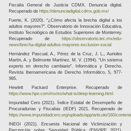
Fiscalía General de Justicia CDMX. Denuncia digital.
Recuperado de
https://denunciadigital.cdmx.gob.mx/
Fuerte, K. (2020). “¿Cómo afecta la brecha digital a los
adultos mayores?”. Observatorio de Innovación Educativa,
Instituto Tecnológico de Estudios Superiores de Monterrey.
Recuperado de
https://observatorio.tec.mx/edu-
news/brecha-digital-adultos-mayores-exclusion-social
Hernández Pascual, A., Pérez de la Cruz, J. L., Aurioles
Martín, A. y Belmonte Martínez, M. V. (1994). “Un sistema
experto en derecho cambiario”. Informática y Derecho.
Revista Iberoamericana de Derecho Informático, 5, 977-
985.
Hewlett Packard Enterprise. Recuperado de
https://www.hpe.com/mx/es/what-is/deep-learning.html
Impunidad Cero (2021). Índice Estatal de Desempeño de
Procuradurías y Fiscalías (IEDF) 2021. Recuperado de
https://www.impunidadcero.org/uploads/app/articulo/160/conte
INEGI (2021). Encuesta Nacional de Victimización y
Percepción sobre Seguridad Pública (ENVIPE 2021).