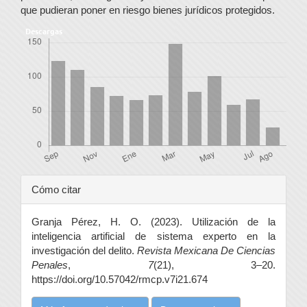
que pudieran poner en riesgo bienes jurídicos protegidos.
Descargas
Detalles
Cómo citar
del
Granja Pérez, H. O. (2023). Utilización de la
artículo
inteligencia artificial de sistema experto en la
investigación del delito.
Revista Mexicana De Ciencias
Penales
,
7
(21), 3–20.
https://doi.org/10.57042/rmcp.v7i21.674