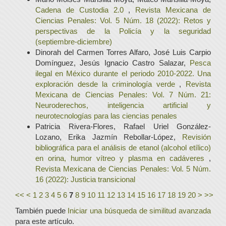
Cadena de Custodia 2.0
,
Revista Mexicana de
Ciencias Penales: Vol. 5 Núm. 18 (2022): Retos y
perspectivas de la Policía y la seguridad
(septiembre-diciembre)
Dinorah del Carmen Torres Alfaro, José Luis Carpio
Domínguez, Jesús Ignacio Castro Salazar,
Pesca
ilegal en México durante el periodo 2010-2022. Una
exploración desde la criminología verde
,
Revista
Mexicana de Ciencias Penales: Vol. 7 Núm. 21:
Neuroderechos, inteligencia artificial y
neurotecnologías para las ciencias penales
Patricia Rivera-Flores, Rafael Uriel González-
Lozano, Erika Jazmín Rebollar-López,
Revisión
bibliográfica para el análisis de etanol (alcohol etílico)
en orina, humor vítreo y plasma en cadáveres
,
Revista Mexicana de Ciencias Penales: Vol. 5 Núm.
16 (2022): Justicia transicional
<<
<
1
2
3
4
5
6
7
8
9
10
11
12
13
14
15
16
17
18
19
20
>
>>
También puede
Iniciar una búsqueda de similitud avanzada
para este artículo.