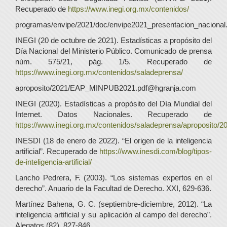
Recuperado de
https://www.inegi.org.mx/contenidos/
programas/envipe/2021/doc/envipe2021_presentacion_nacional.
INEGI (20 de octubre de 2021). Estadísticas a propósito del
Día Nacional del Ministerio Público. Comunicado de prensa
núm. 575/21, pág. 1/5. Recuperado de
https://www.inegi.org.mx/contenidos/saladeprensa/
aproposito/2021/EAP_MINPUB2021.pdf@hgranja.com
INEGI (2020). Estadísticas a propósito del Día Mundial del
Internet. Datos Nacionales. Recuperado de
https://www.inegi.org.mx/contenidos/saladeprensa/aproposito/20
INESDI (18 de enero de 2022). “El origen de la inteligencia
artificial”. Recuperado de
https://www.inesdi.com/blog/tipos-
de-inteligencia-artificial/
Lancho Pedrera, F. (2003). “Los sistemas expertos en el
derecho”. Anuario de la Facultad de Derecho. XXI, 629-636.
Martínez Bahena, G. C. (septiembre-diciembre, 2012). “La
inteligencia artificial y su aplicación al campo del derecho”.
Alegatos (82), 827-846.