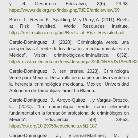
y el Desarrollo Educativo, 3(6), 24-43.
https://www.ride.org.mx/index.php/RIDE/article/view/69
Burke, L., Reytar, K., Spalding, M. y Perry, A. (2011). Reefs
at Risk Revisited. World Resources Institute.
https://reefresilience.org/pdf/Reefs_at_Risk_Revisited.pdf
Carpio-Domínguez, J. (2020). “Criminología verde, una
perspectiva al frente de los desafíos medioambientales en
México”. Visión criminológica-criminalística, 8(32).
http://revista.cleu.edu.mx/new/descargas/2004/REVISTA%20
Carpio-Domínguez, J. (en prensa 2023). Criminología
Verde para México. Desarrollo de una perspectiva verde en
la herencia criminológica mexicana. México: Universidad
Autónoma de Tamaulipas-Tirant Lo Blanch.
Carpio-Domínguez, J., Arroyo-Quiroz, I. y Vargas-Orozco,
C. (2020). “La criminología verde como elemento
fundamental en la formación profesional de criminólogos en
México”. EduCiencia, 5(9): 38-53.
https://doi.org/10.29059/educiencia.v5i1.187
Carpio-Domínguez, J., Villarreal-Martínez, M. y