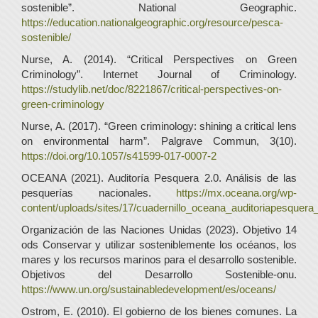
sostenible”. National Geographic.
https://education.nationalgeographic.org/resource/pesca-
sostenible/
Nurse, A. (2014). “Critical Perspectives on Green
Criminology”. Internet Journal of Criminology.
https://studylib.net/doc/8221867/critical-perspectives-on-
green-criminology
Nurse, A. (2017). “Green criminology: shining a critical lens
on environmental harm”. Palgrave Commun, 3(10).
https://doi.org/10.1057/s41599-017-0007-2
OCEANA (2021). Auditoría Pesquera 2.0. Análisis de las
pesquerías nacionales.
https://mx.oceana.org/wp-
content/uploads/sites/17/cuadernillo_oceana_auditoriapesquera
Organización de las Naciones Unidas (2023). Objetivo 14
ods Conservar y utilizar sosteniblemente los océanos, los
mares y los recursos marinos para el desarrollo sostenible.
Objetivos del Desarrollo Sostenible-onu.
https://www.un.org/sustainabledevelopment/es/oceans/
Ostrom, E. (2010). El gobierno de los bienes comunes. La