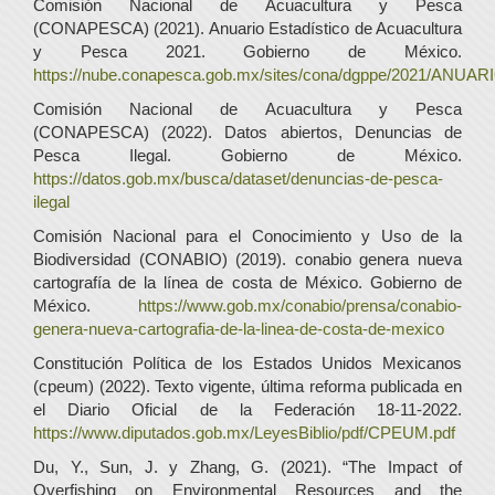
Comisión Nacional de Acuacultura y Pesca
(CONAPESCA) (2021). Anuario Estadístico de Acuacultura
y Pesca 2021. Gobierno de México.
https://nube.conapesca.gob.mx/sites/cona/dgppe/2021/
Comisión Nacional de Acuacultura y Pesca
(CONAPESCA) (2022). Datos abiertos, Denuncias de
Pesca Ilegal. Gobierno de México.
https://datos.gob.mx/busca/dataset/denuncias-de-pesca-
ilegal
Comisión Nacional para el Conocimiento y Uso de la
Biodiversidad (CONABIO) (2019). conabio genera nueva
cartografía de la línea de costa de México. Gobierno de
México.
https://www.gob.mx/conabio/prensa/conabio-
genera-nueva-cartografia-de-la-linea-de-costa-de-mexico
Constitución Política de los Estados Unidos Mexicanos
(cpeum) (2022). Texto vigente, última reforma publicada en
el Diario Oficial de la Federación 18-11-2022.
https://www.diputados.gob.mx/LeyesBiblio/pdf/CPEUM.pdf
Du, Y., Sun, J. y Zhang, G. (2021). “The Impact of
Overfishing on Environmental Resources and the