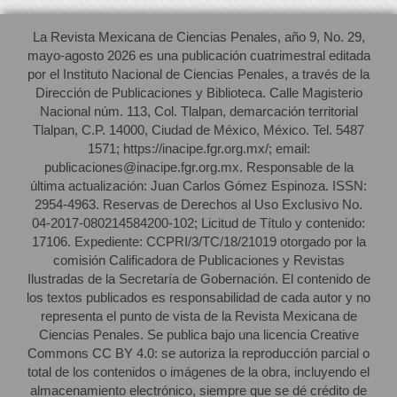
La Revista Mexicana de Ciencias Penales, año 9, No. 29,
mayo-agosto 2026 es una publicación cuatrimestral editada
por el Instituto Nacional de Ciencias Penales, a través de la
Dirección de Publicaciones y Biblioteca. Calle Magisterio
Nacional núm. 113, Col. Tlalpan, demarcación territorial
Tlalpan, C.P. 14000, Ciudad de México, México. Tel. 5487
1571; https://inacipe.fgr.org.mx/; email:
publicaciones@inacipe.fgr.org.mx. Responsable de la
última actualización: Juan Carlos Gómez Espinoza. ISSN:
2954-4963. Reservas de Derechos al Uso Exclusivo No.
04-2017-080214584200-102; Licitud de Título y contenido:
17106. Expediente: CCPRI/3/TC/18/21019 otorgado por la
comisión Calificadora de Publicaciones y Revistas
Ilustradas de la Secretaría de Gobernación. El contenido de
los textos publicados es responsabilidad de cada autor y no
representa el punto de vista de la Revista Mexicana de
Ciencias Penales. Se publica bajo una licencia Creative
Commons CC BY 4.0: se autoriza la reproducción parcial o
total de los contenidos o imágenes de la obra, incluyendo el
almacenamiento electrónico, siempre que se dé crédito de