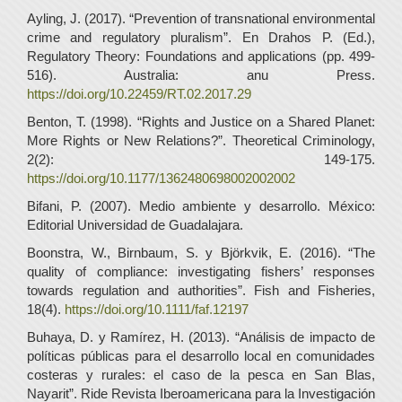
Ayling, J. (2017). “Prevention of transnational environmental
crime and regulatory pluralism”. En Drahos P. (Ed.),
Regulatory Theory: Foundations and applications (pp. 499-
516). Australia: anu Press.
https://doi.org/10.22459/RT.02.2017.29
Benton, T. (1998). “Rights and Justice on a Shared Planet:
More Rights or New Relations?”. Theoretical Criminology,
2(2): 149-175.
https://doi.org/10.1177/1362480698002002002
Bifani, P. (2007). Medio ambiente y desarrollo. México:
Editorial Universidad de Guadalajara.
Boonstra, W., Birnbaum, S. y Björkvik, E. (2016). “The
quality of compliance: investigating fishers’ responses
towards regulation and authorities”. Fish and Fisheries,
18(4).
https://doi.org/10.1111/faf.12197
Buhaya, D. y Ramírez, H. (2013). “Análisis de impacto de
políticas públicas para el desarrollo local en comunidades
costeras y rurales: el caso de la pesca en San Blas,
Nayarit”. Ride Revista Iberoamericana para la Investigación