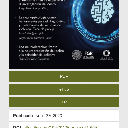
PDF
ePub
HTML
Publicado:
sept. 29, 2023
DOI:
https://doi.org/10.57042/rmcp.v7i21.665