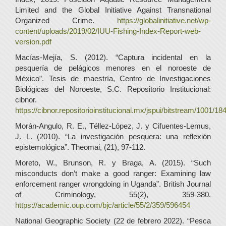
Limited and the Global Initiative Against Transnational
Organized Crime.
https://globalinitiative.net/wp-
content/uploads/2019/02/IUU-Fishing-Index-Report-web-
version.pdf
Macías-Mejía, S. (2012). “Captura incidental en la
pesquería de pelágicos menores en el noroeste de
México”. Tesis de maestría, Centro de Investigaciones
Biológicas del Noroeste, S.C. Repositorio Institucional:
cibnor.
https://cibnor.repositorioinstitucional.mx/jspui/bitstream/1001/1
Morán-Angulo, R. E., Téllez-López, J. y Cifuentes-Lemus,
J. L. (2010). “La investigación pesquera: una reflexión
epistemológica”. Theomai, (21), 97-112.
Moreto, W., Brunson, R. y Braga, A. (2015). “Such
misconducts don’t make a good ranger: Examining law
enforcement ranger wrongdoing in Uganda”. British Journal
of Criminology, 55(2), 359-380.
https://academic.oup.com/bjc/article/55/2/359/596454
National Geographic Society (22 de febrero 2022). “Pesca