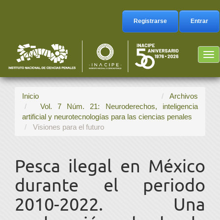
Navegación
principal
Registrarse
Entrar
Contenido
principal
Barra
Tog
lateral
nav
Inicio
Archivos
Vol. 7 Núm. 21: Neuroderechos, inteligencia
artificial y neurotecnologías para las ciencias penales
Visiones para el futuro
Pesca ilegal en México
durante el periodo
2010-2022. Una