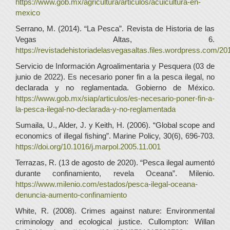
https://www.gob.mx/agricultura/articulos/acuicultura-en-
mexico
Serrano, M. (2014). “La Pesca”. Revista de Historia de las
Vegas Altas, 6.
https://revistadehistoriadelasvegasaltas.files.wordpress.com/201
Servicio de Información Agroalimentaria y Pesquera (03 de
junio de 2022). Es necesario poner fin a la pesca ilegal, no
declarada y no reglamentada. Gobierno de México.
https://www.gob.mx/siap/articulos/es-necesario-poner-fin-a-
la-pesca-ilegal-no-declarada-y-no-reglamentada
Sumaila, U., Alder, J. y Keith, H. (2006). “Global scope and
economics of illegal fishing”. Marine Policy, 30(6), 696-703.
https://doi.org/10.1016/j.marpol.2005.11.001
Terrazas, R. (13 de agosto de 2020). “Pesca ilegal aumentó
durante confinamiento, revela Oceana”. Milenio.
https://www.milenio.com/estados/pesca-ilegal-oceana-
denuncia-aumento-confinamiento
White, R. (2008). Crimes against nature: Environmental
criminology and ecological justice. Cullompton: Willan