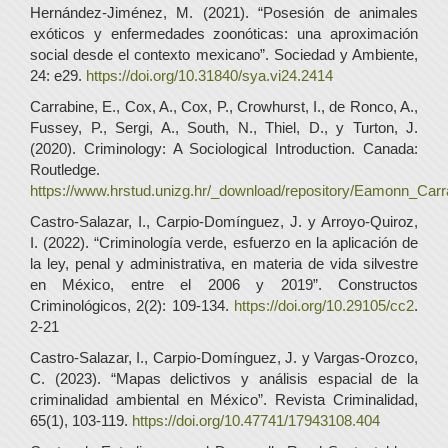
Hernández-Jiménez, M. (2021). “Posesión de animales
exóticos y enfermedades zoonóticas: una aproximación
social desde el contexto mexicano”. Sociedad y Ambiente,
24: e29.
https://doi.org/10.31840/sya.vi24.2414
Carrabine, E., Cox, A., Cox, P., Crowhurst, I., de Ronco, A.,
Fussey, P., Sergi, A., South, N., Thiel, D., y Turton, J.
(2020). Criminology: A Sociological Introduction. Canada:
Routledge.
https://www.hrstud.unizg.hr/_download/repository/Eamonn
Castro-Salazar, I., Carpio-Domínguez, J. y Arroyo-Quiroz,
I. (2022). “Criminología verde, esfuerzo en la aplicación de
la ley, penal y administrativa, en materia de vida silvestre
en México, entre el 2006 y 2019”. Constructos
Criminológicos, 2(2): 109-134.
https://doi.org/10.29105/cc2
.
2-21
Castro-Salazar, I., Carpio-Domínguez, J. y Vargas-Orozco,
C. (2023). “Mapas delictivos y análisis espacial de la
criminalidad ambiental en México”. Revista Criminalidad,
65(1), 103-119.
https://doi.org/10.47741/17943108.404