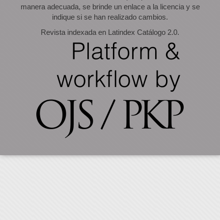
manera adecuada, se brinde un enlace a la licencia y se
indique si se han realizado cambios.
Revista indexada en Latindex Catálogo 2.0.