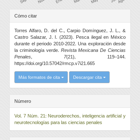
Detalles
Cómo citar
del
Torres Alfaro, D. del C., Carpio Domínguez, J. L., &
artículo
Castro Salazar, J. I. (2023). Pesca ilegal en México
durante el periodo 2010-2022. Una exploración desde
la criminología verde.
Revista Mexicana De Ciencias
Penales
,
7
(21), 119–144.
https://doi.org/10.57042/rmcp.v7i21.665
Más formatos de cita
Descargar cita
Número
Vol. 7 Núm. 21: Neuroderechos, inteligencia artificial y
neurotecnologías para las ciencias penales