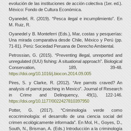
evolución de las instituciones de acción colectiva (1er. ed.).
México: Fondo de Cultura Económica.
Oyanedel, R. (2019). “Pesca ilegal e incumplimiento”. En
M. Ruiz, R.
Oyanedel y B. Monteferri (Eds.), Mar, costas y pesquerías:
Una mirada comparativa desde Chile, México y Perú (pp.
71-81). Perú: Sociedad Peruana de Derecho Ambiental.
Petrossian, G. (2015). “Preventing illegal, unreported and
unregulated (IUU) fishing: A situational approach”. Biological
Conservation, 189, 39-48.
https://doi.org/10.1016/j.biocon.2014.09.005
Pires, S. y Clarke, R. (2012). “Are parrots craved? An
analysis of parrot poaching in Mexico”. Journal of Research
in Crime and Delinquency, 49(1), 122-146.
https://doi.org/10.1177/0022427810397950
Potter, G. (2017). “Criminología verde como
ecocriminología: el desarrollo de una ciencia social del
crimen ecológicamente informada”. En Mol, H., Goyes, D.,
South, N., Brisman, A. (Eds.) Introducción a la criminología