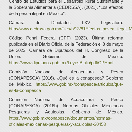
Centro de Estudios para el Desarrollo Rural Sustentable y
la Soberanía Alimentaria (CEDRSSA). (2021). “Los efectos
de la pesca ilegal en México”.
Cámara de Diputados LXV Legislatura.
http://www.cedrssa.gob.mx/files/b/13/81Efectos_pesca_ilegal_M
Código Penal Federal (CPF) (2023). Última reforma
publicada en el Diario Oficial de la Federación el 8 de mayo
de 2023. Cámara de Diputados del H. Congreso de la
Unión. Gobierno de México.
https://www.diputados.gob.mx/LeyesBiblio/pdf/CPF.pdf
Comisión Nacional de Acuacultura y Pesca
(CONAPESCA) (2016). ¿Qué es la conapesca? Gobierno
de México.
https://www.gob.mx/conapesca/articulos/que-
es-la-conapesca
Comisión Nacional de Acuacultura y Pesca
(CONAPESCA) (2016b). Normas Oficiales Mexicanas
Pesqueras y Acuícolas. Gobierno de México.
https://www.gob.mx/conapesca/documentos/normas-
oficiales-mexicanas-pesqueras-y-acuicolas-30453