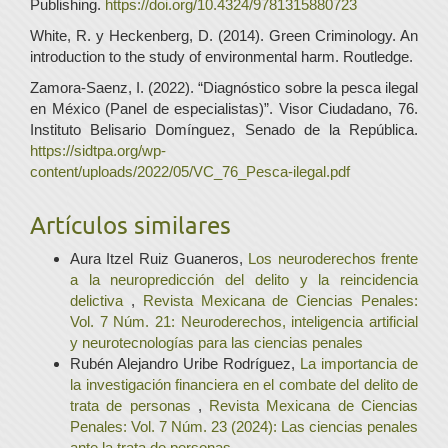
Publishing.
https://doi.org/10.4324/9781315880723
White, R. y Heckenberg, D. (2014). Green Criminology. An
introduction to the study of environmental harm. Routledge.
Zamora-Saenz, I. (2022). “Diagnóstico sobre la pesca ilegal
en México (Panel de especialistas)”. Visor Ciudadano, 76.
Instituto Belisario Domínguez, Senado de la República.
https://sidtpa.org/wp-
content/uploads/2022/05/VC_76_Pesca-ilegal.pdf
Artículos similares
Aura Itzel Ruiz Guaneros,
Los neuroderechos frente
a la neuropredicción del delito y la reincidencia
delictiva
,
Revista Mexicana de Ciencias Penales:
Vol. 7 Núm. 21: Neuroderechos, inteligencia artificial
y neurotecnologías para las ciencias penales
Rubén Alejandro Uribe Rodríguez,
La importancia de
la investigación financiera en el combate del delito de
trata de personas
,
Revista Mexicana de Ciencias
Penales: Vol. 7 Núm. 23 (2024): Las ciencias penales
ante la trata de personas