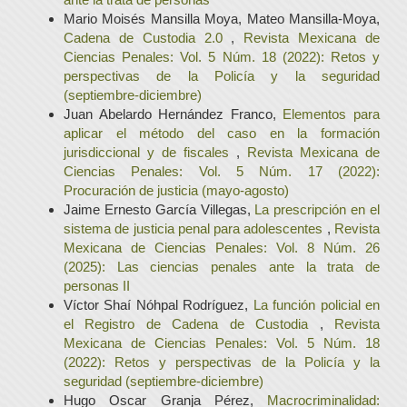
Mario Moisés Mansilla Moya, Mateo Mansilla-Moya,
Cadena de Custodia 2.0
,
Revista Mexicana de
Ciencias Penales: Vol. 5 Núm. 18 (2022): Retos y
perspectivas de la Policía y la seguridad
(septiembre-diciembre)
Juan Abelardo Hernández Franco,
Elementos para
aplicar el método del caso en la formación
jurisdiccional y de fiscales
,
Revista Mexicana de
Ciencias Penales: Vol. 5 Núm. 17 (2022):
Procuración de justicia (mayo-agosto)
Jaime Ernesto García Villegas,
La prescripción en el
sistema de justicia penal para adolescentes
,
Revista
Mexicana de Ciencias Penales: Vol. 8 Núm. 26
(2025): Las ciencias penales ante la trata de
personas II
Víctor Shaí Nóhpal Rodríguez,
La función policial en
el Registro de Cadena de Custodia
,
Revista
Mexicana de Ciencias Penales: Vol. 5 Núm. 18
(2022): Retos y perspectivas de la Policía y la
seguridad (septiembre-diciembre)
Hugo Oscar Granja Pérez,
Macrocriminalidad: