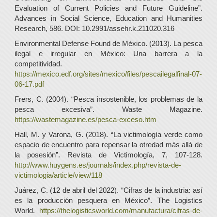
Evaluation of Current Policies and Future Guideline”.
Advances in Social Science, Education and Humanities
Research, 586. DOI: 10.2991/assehr.k.211020.316
Environmental Defense Found de México. (2013). La pesca
ilegal e irregular en México: Una barrera a la
competitividad.
https://mexico.edf.org/sites/mexico/files/pescailegalfinal-07-
06-17.pdf
Frers, C. (2004). “Pesca insostenible, los problemas de la
pesca excesiva”. Waste Magazine.
https://wastemagazine.es/pesca-exceso.htm
Hall, M. y Varona, G. (2018). “La victimología verde como
espacio de encuentro para repensar la otredad más allá de
la posesión”. Revista de Victimología, 7, 107-128.
http://www.huygens.es/journals/index.php/revista-de-
victimologia/article/view/118
Juárez, C. (12 de abril del 2022). “Cifras de la industria: así
es la producción pesquera en México”. The Logistics
World.
https://thelogisticsworld.com/manufactura/cifras-de-