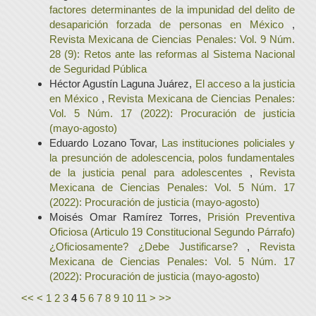
factores determinantes de la impunidad del delito de
desaparición forzada de personas en México
,
Revista Mexicana de Ciencias Penales: Vol. 9 Núm.
28 (9): Retos ante las reformas al Sistema Nacional
de Seguridad Pública
Héctor Agustín Laguna Juárez,
El acceso a la justicia
en México
,
Revista Mexicana de Ciencias Penales:
Vol. 5 Núm. 17 (2022): Procuración de justicia
(mayo-agosto)
Eduardo Lozano Tovar,
Las instituciones policiales y
la presunción de adolescencia, polos fundamentales
de la justicia penal para adolescentes
,
Revista
Mexicana de Ciencias Penales: Vol. 5 Núm. 17
(2022): Procuración de justicia (mayo-agosto)
Moisés Omar Ramírez Torres,
Prisión Preventiva
Oficiosa (Articulo 19 Constitucional Segundo Párrafo)
¿Oficiosamente? ¿Debe Justificarse?
,
Revista
Mexicana de Ciencias Penales: Vol. 5 Núm. 17
(2022): Procuración de justicia (mayo-agosto)
<<
<
1
2
3
4
5
6
7
8
9
10
11
>
>>