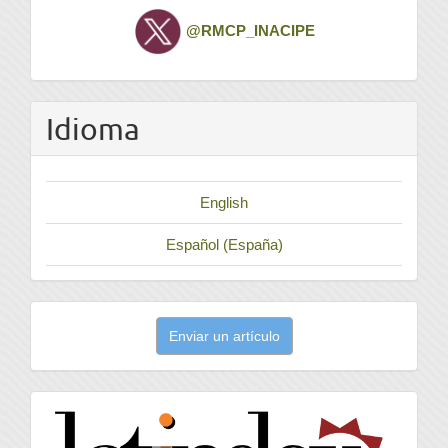
Twitter
@RMCP_INACIPE
Idioma
English
Español (España)
Enviar
Enviar un artículo
un
artículo
latindex