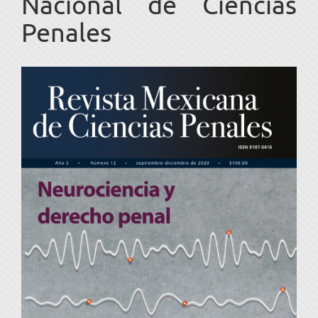
Nacional de Ciencias
Penales
Barra
lateral
del
artículo