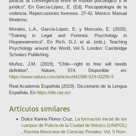
justicia: la convergencia entre el mundo psicológico y el
jurídico”. En García-López, E. (Ed). Psicopatología de la
violencia. Repercusiones forenses. 27-42. México: Manual
Moderno.
Morales, L.A., García-López, E. y Mercurio, E. (2020).
“Training in Legal and Forensic Psychology in
Hispanoamerica”. En Rich, G.J. et al. (eds.). Teaching
Psychology around the World, Vol 5. London: Cambridge
Scholars Publishing.
Muñoz, J.M. (2019). “Chile—right to free will needs
definition”. Nature, 574. Disponible en:
https://www.nature.com/articles/d41586-019-03295-9
Real Academia Española (2019). Diccionario de la Lengua
Española. En
https://dle.rae.es/
Artículos similares
Dulce Karina Flores Cruz,
La formación inicial de los
cuerpos de Policía de la Ciudad de México (UNIPOL)
,
Revista Mexicana de Ciencias Penales: Vol. 5 Núm.