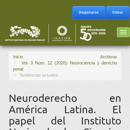
Navegación
principal
Registrarse
Entrar
Contenido
principal
Barra
Tog
lateral
nav
Inicio
Archivos
Vol. 3 Núm. 12 (2020): Neurociencia y derecho
penal
Tendencias actuales
Neuroderecho en
América Latina. El
papel del Instituto