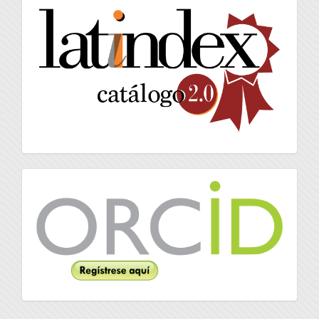
latindex
Orcid