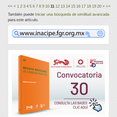
<<
<
1
2
3
4
5
6
7
8
9
10
11
12
13
14
15
16
17
18
19
20
>
>>
También puede
Iniciar una búsqueda de similitud avanzada
para este artículo.
www
convocatoria