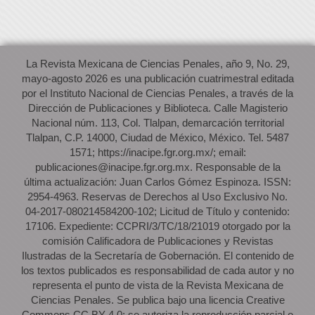
La Revista Mexicana de Ciencias Penales, año 9, No. 29,
mayo-agosto 2026 es una publicación cuatrimestral editada
por el Instituto Nacional de Ciencias Penales, a través de la
Dirección de Publicaciones y Biblioteca. Calle Magisterio
Nacional núm. 113, Col. Tlalpan, demarcación territorial
Tlalpan, C.P. 14000, Ciudad de México, México. Tel. 5487
1571; https://inacipe.fgr.org.mx/; email:
publicaciones@inacipe.fgr.org.mx. Responsable de la
última actualización: Juan Carlos Gómez Espinoza. ISSN:
2954-4963. Reservas de Derechos al Uso Exclusivo No.
04-2017-080214584200-102; Licitud de Título y contenido:
17106. Expediente: CCPRI/3/TC/18/21019 otorgado por la
comisión Calificadora de Publicaciones y Revistas
Ilustradas de la Secretaría de Gobernación. El contenido de
los textos publicados es responsabilidad de cada autor y no
representa el punto de vista de la Revista Mexicana de
Ciencias Penales. Se publica bajo una licencia Creative
Commons CC BY 4.0: se autoriza la reproducción parcial o