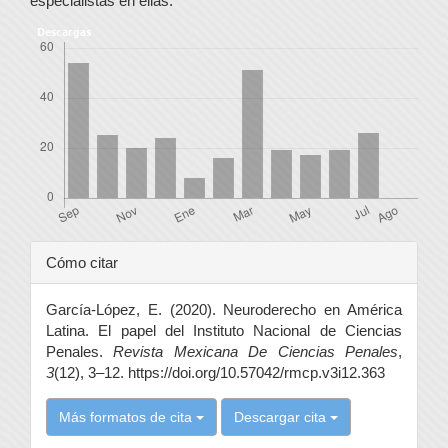
especialistas en ellas.
Descargas
Detalles
Cómo citar
del
García-López, E. (2020). Neuroderecho en América
artículo
Latina. El papel del Instituto Nacional de Ciencias
Penales.
Revista Mexicana De Ciencias Penales
,
3
(12), 3–12. https://doi.org/10.57042/rmcp.v3i12.363
Más formatos de cita
Descargar cita