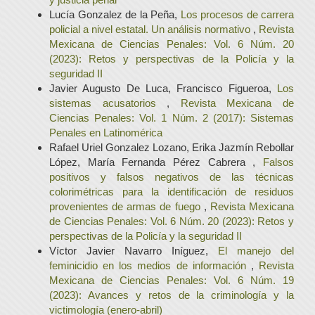
Lucía Gonzalez de la Peña,
Los procesos de carrera
policial a nivel estatal. Un análisis normativo
,
Revista
Mexicana de Ciencias Penales: Vol. 6 Núm. 20
(2023): Retos y perspectivas de la Policía y la
seguridad II
Javier Augusto De Luca, Francisco Figueroa,
Los
sistemas acusatorios
,
Revista Mexicana de
Ciencias Penales: Vol. 1 Núm. 2 (2017): Sistemas
Penales en Latinomérica
Rafael Uriel Gonzalez Lozano, Erika Jazmín Rebollar
López, María Fernanda Pérez Cabrera ,
Falsos
positivos y falsos negativos de las técnicas
colorimétricas para la identificación de residuos
provenientes de armas de fuego
,
Revista Mexicana
de Ciencias Penales: Vol. 6 Núm. 20 (2023): Retos y
perspectivas de la Policía y la seguridad II
Víctor Javier Navarro Iníguez,
El manejo del
feminicidio en los medios de información
,
Revista
Mexicana de Ciencias Penales: Vol. 6 Núm. 19
(2023): Avances y retos de la criminología y la
victimología (enero-abril)