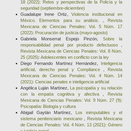
18 (2022): Retos y perspectivas de la Policía y la
seguridad (septiembre-diciembre)
Guadalupe Irene Ortiz,
Violencia institucional en
México. Elementos para su análisis.
,
Revista
Mexicana de Ciencias Penales: Vol. 5 Núm. 17
(2022): Procuración de justicia (mayo-agosto)
Gabriela Monserrat Espejo Pinzón,
Sobre la
responsabilidad penal por producto defectuoso
,
Revista Mexicana de Ciencias Penales: Vol. 8 Núm.
25 (2025): Adolescentes en conflicto con la ley
Diego Fernando Martínez Hernández,
Inteligencia
artificial, derecho penal y Compliance
,
Revista
Mexicana de Ciencias Penales: Vol. 4 Núm. 14
(2021): Ciencias penales e inteligencia artificial
Angélica Luján Martínez,
La psicopatía y su relación
con la empatía cognitiva y afectiva
,
Revista
Mexicana de Ciencias Penales: Vol. 9 Núm. 27 (9):
Psicopatía: Biología y cultura
Abigail Gaytán Martínez,
Los inimputables y el
sistema penitenciario mexicano
,
Revista Mexicana
de Ciencias Penales: Vol. 4 Núm. 13 (2021): Género
y justicia penal