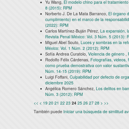
Yu Wang,
El modelo chino para el tratamiento
8 (2015): RPM
Norberto J. De La Mata Barranco,
El órgano d
cumplimiento) en el marco de la responsabili
(2022): RPM
Carlos Martínez-Buján Pérez,
La expansión, l
Revista Penal México: Vol. 3 Núm. 5 (2013):
Miguel Abel Souto,
Luces y sombras en la re
México: Vol. 1 Núm. 2 (2012): RPM
Sofía Andrea Curatolo,
Violencia de género
,
Rodolfo Félix Cárdenas,
Fotografías, videos,
como prueba demostrativa con valor sustanti
Núm. 14-15 (2019): RPM
Luigi Foffani,
Culpabilidad por defecto de org
diciembre 2025
Angélica Romero Sánchez,
Los delitos en b
Núm. 3 (2012): RPM
<<
<
19
20
21
22
23
24
25
26
27
28
>
>>
También puede
Iniciar una búsqueda de similitud 