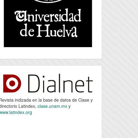
index
Revista indizada en la base de datos de Clase y
directorio Latindex,
clase.unam.mx
y
www.latindex.org