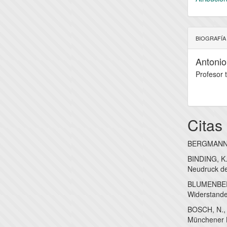
BIOGRAFÍA
Antonio
Profesor 
Citas
BERGMANN, A
BINDING, K.
Neudruck der
BLUMENBERG
Widerstande
BOSCH, N., 
Münchener K