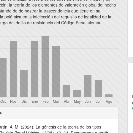
ción, la teoría de los elementos de valoración global del hecho
ratando de demostrar la trascendencia que tiene en su
la polémica en la intelección del requisito de legalidad de la
argo del delito de resistencia del Código Penal alemán.
les
AR
rtín, A. M. (2024). La génesis de la teoría de los tipos
lo
Revista Penal México
,
13
(25), 49–64. Recuperado a partir