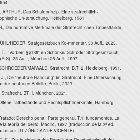
1954.
RTHUR, Das Schuldprinzip. Eine strafrechtlich-
sophische Un-tersuchung, Heidelberg, 1961.
, Die normative Merkmale der Strafrechtlichen Tatbesttände,
.
HL/HEGER, Strafgesetzbuch Ko-mmentar, 30 Aufl., 2023.
., “Vorbem §§13ff” en Schönke/ Schröder Strafgesetzbuch
S-S), 25 Aufl., München 25 Aufl., 1997.
HROEDER/MAIWALD, Strafrecht. B.T. 2, Heidelberg, 1991.
., Die “neutrale Handlung” im Strafrecht. Eine Untersuchung
 der neutralen Beihilfe, Berlin, 2023.
 Strafrecht. BT II, München, 2021.
Offene Tatbestände und Rechtspflichtmerkmale, Hamburg
Tratado: Derecho penal. Parte general. T.1: fundamentos. La
e la teoría del delito, Madrid, 1997 (traducción de la 2ª ed.
notas por LU-ZÓN/DÍAZ/DE VICENTE).
E., Zur Auslegung des Begriffs der Rechtmässigkeit der