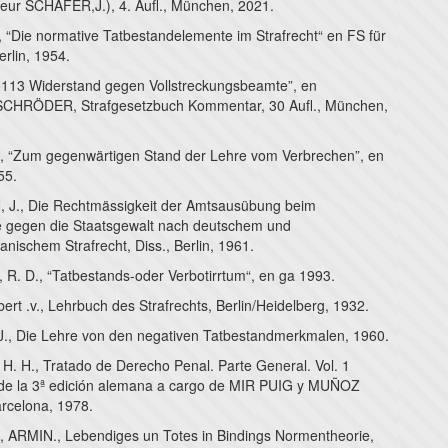
eur SCHÄFER,J.), 4. Aufl., München, 2021.
“Die normative Tatbestandelemente im Strafrecht“ en FS für
rlin, 1954.
§113 Widerstand gegen Vollstreckungsbeamte”, en
HRÖDER, Strafgesetzbuch Kommentar, 30 Aufl., München,
 “Zum gegenwärtigen Stand der Lehre vom Verbrechen”, en
55.
J., Die Rechtmässigkeit der Amtsausübung beim
 gegen die Staatsgewalt nach deutschem und
nischem Strafrecht, Diss., Berlin, 1961.
. D., “Tatbestands-oder Verbotirrtum“, en ga 1993.
rt .v., Lehrbuch des Strafrechts, Berlin/Heidelberg, 1932.
., Die Lehre von den negativen Tatbestandmerkmalen, 1960.
. H., Tratado de Derecho Penal. Parte General. Vol. 1
 de la 3ª edición alemana a cargo de MIR PUIG y MUÑOZ
rcelona, 1978.
ARMIN., Lebendiges un Totes in Bindings Normentheorie,