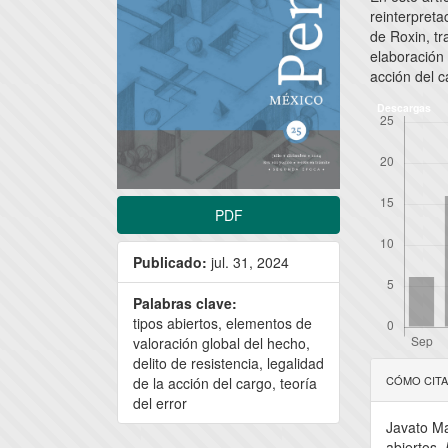
reinterpreta
de Roxin, t
elaboración 
acción del c
Descargas
PDF
Publicado:
jul. 31, 2024
Palabras clave:
tipos abiertos, elementos de
valoración global del hecho,
Detal
delito de resistencia, legalidad
CÓMO CIT
de la acción del cargo, teoría
del
del error
Javato Ma
artícu
abiertos.