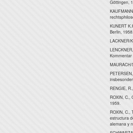
Göttingen, 
KAUFMANN, A
rechtsphilo
KUNERT K.H.
Berlin, 1958
LACKNER/KÜ
LENCKNER, T
Kommentar (
MAURACH/SC
PETERSEN, J
insbesondere
RENGIE, R.,
ROXIN, C., 
1959.
ROXIN, C., 
estructura d
alemana y 
SCHWARZAT, 