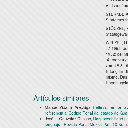
Amtsausübun
STERNBERG-
Strafgesetz
STÖCKEL, H.
Staatsgewal
WELZEL, H.,
JZ 1952; del
1952; del mi
“Anmerkung 
vom 18.3.19
Irrtung im S
mismo, Das n
Handlungsleh
Artículos similares
Manuel Vidaurri Aréchiga,
Reflexión en torno 
referencia al Código Penal del estado de Gu
José L. González Cussac,
Responsabilidad pen
lenguaje
,
Revista Penal México: Vol. 10 Núm