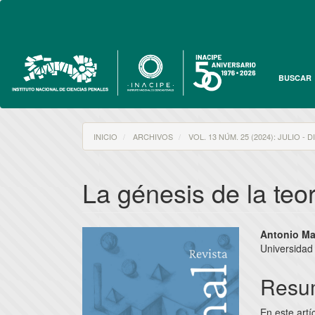
Navegación
principal
Contenido
principal
Barra
lateral
BUSCAR
INICIO
ARCHIVOS
VOL. 13 NÚM. 25 (2024): JULIO - 
La génesis de la teor
Barra
Conte
Antonio Ma
Universidad 
lateral
princi
del
del
Resu
artículo
artícu
En este artí