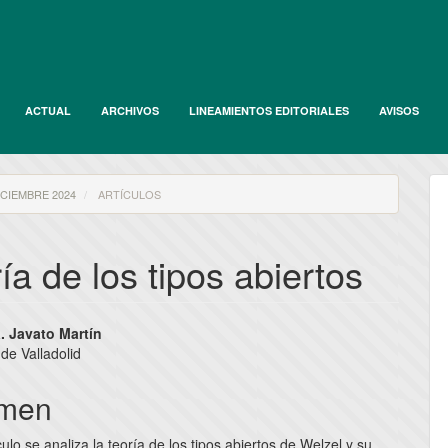
ACTUAL
ARCHIVOS
LINEAMIENTOS EDITORIALES
AVISOS
DICIEMBRE 2024
ARTÍCULOS
ía de los tipos abiertos
nido
. Javato Martín
de Valladolid
pal
men
lo
culo se analiza la teoría de los tipos abiertos de Welzel y su