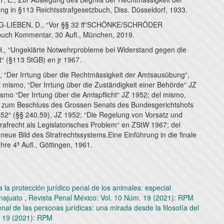
g in §113 Reichtsstrafgesetzbuch, Diss. Düsseldorf, 1933.
LIEBEN, D., “Vor §§ 32 ff“SCHÖNKE/SCHRÖDER
buch Kommentar, 30 Aufl., München, 2019.
, “Ungeklärte Notwehrprobleme bei Widerstand gegen die
t“ (§113 StGB) en jr 1967.
 “Der Irrtung über die Rechtmässigkeit der Amtsausübung“,
 mismo, “Der Irrtung über die Zuständigkeit einer Behörde“ JZ
smo “Der Irrtung über die Amtspflicht“ JZ 1952; del mismo,
zum Beschluss des Grossen Senats des Bundesgerichtshofs
52“ (§§ 240,59), JZ 1952; “Die Regelung von Vorsatz und
trafrecht als Legislatorisches Problem“ en ZStW 1967; del
eue Bild des Strafrechtssystems.Eine Einführung in die finale
re 4ª Aufl., Göttingen, 1961.
a la protección jurídico penal de los animales: especial
anajuato
,
Revista Penal México: Vol. 10 Núm. 19 (2021): RPM
al de las personas jurídicas: una mirada desde la filosofía del
. 19 (2021): RPM