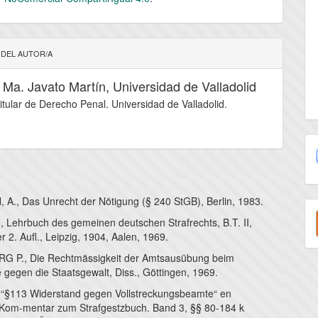
 DEL AUTOR/A
 Ma. Javato Martín,
Universidad de Valladolid
titular de Derecho Penal. Universidad de Valladolid.
., Das Unrecht der Nötigung (§ 240 StGB), Berlin, 1983.
E
, Lehrbuch des gemeinen deutschen Strafrechts, B.T. II,
u
 2. Aufl., Leipzig, 1904, Aalen, 1969.
a
 P., Die Rechtmässigkeit der Amtsausübung beim
 gegen die Staatsgewalt, Diss., Göttingen, 1969.
“§113 Widerstand gegen Vollstreckungsbeamte“ en
om-mentar zum Strafgestzbuch. Band 3, §§ 80-184 k