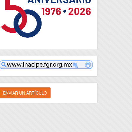
inacipe
nviar
ENVIAR UN ARTÍCULO
n
rtículo