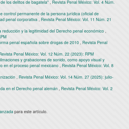
 de los delitos de bagatela*
,
Revista Penal México: Vol. 4 Núm.
e control permanente de la persona jurídica (oficial de
dad penal corporativa
,
Revista Penal México: Vol. 11 Núm. 21
a reducción y la legitimidad del Derecho penal económico
,
 RPM
forma penal española sobre drogas de 2010
,
Revista Penal
Revista Penal México: Vol. 12 Núm. 22 (2023): RPM
 filmaciones y grabaciones de sonido, como apoyo visual y
vo en el proceso penal mexicano
,
Revista Penal México: Vol. 8
anización
,
Revista Penal México: Vol. 14 Núm. 27 (2025): julio-
anda en el Derecho penal alemán
,
Revista Penal México: Vol. 2
avanzada
para este artículo.