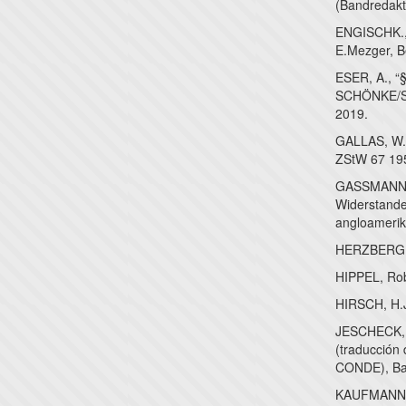
(Bandredakt
ENGISCHK., 
E.Mezger, Be
ESER, A., “
SCHÖNKE/SC
2019.
GALLAS, W.,
ZStW 67 19
GASSMANN, 
Widerstande
angloamerika
HERZBERG, R
HIPPEL, Robe
HIRSCH, H.J
JESCHECK, H
(traducción
CONDE), Ba
KAUFMANN, 