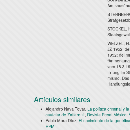
Amtsausübun
STERNBERG-
Strafgesetz
STÖCKEL, H.
Staatsgewal
WELZEL, H.,
JZ 1952; del
1952; del mi
“Anmerkung 
vom 18.3.19
Irrtung im S
mismo, Das n
Handlungsleh
Artículos similares
Alejandro Nava Tovar,
La política criminal y 
cautelar de Zaffaroni
,
Revista Penal México: 
Pablo Mora Díez,
El nacimiento de la genétic
RPM