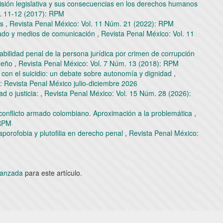
sión legislativa y sus consecuencias en los derechos humanos
m. 11-12 (2017): RPM
es
,
Revista Penal México: Vol. 11 Núm. 21 (2022): RPM
tado y medios de comunicación
,
Revista Penal México: Vol. 11
bilidad penal de la persona jurídica por crimen de corrupción
ileño
,
Revista Penal México: Vol. 7 Núm. 13 (2018): RPM
s con el suicidio: un debate sobre autonomía y dignidad
,
: Revista Penal México julio-diciembre 2026
ad o justicia:
,
Revista Penal México: Vol. 15 Núm. 28 (2026):
conflicto armado colombiano. Aproximación a la problemática
,
 RPM
porofobia y plutofilia en derecho penal
,
Revista Penal México:
avanzada
para este artículo.