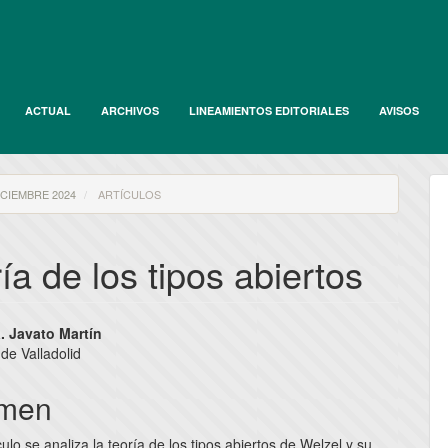
ACTUAL
ARCHIVOS
LINEAMIENTOS EDITORIALES
AVISOS
DICIEMBRE 2024
ARTÍCULOS
ía de los tipos abiertos
nido
. Javato Martín
de Valladolid
pal
men
lo
culo se analiza la teoría de los tipos abiertos de Welzel y su