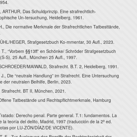
1954.
RTHUR, Das Schuldprinzip. Eine strafrechtlich-
sophische Un-tersuchung, Heidelberg, 1961.
, Die normative Merkmale der Strafrechtlichen Tatbesttände,
.
HL/HEGER, Strafgesetzbuch Ko-mmentar, 30 Aufl., 2023.
., “Vorbem §§13ff” en Schönke/ Schröder Strafgesetzbuch
S-S), 25 Aufl., München 25 Aufl., 1997.
HROEDER/MAIWALD, Strafrecht. B.T. 2, Heidelberg, 1991.
., Die “neutrale Handlung” im Strafrecht. Eine Untersuchung
 der neutralen Beihilfe, Berlin, 2023.
 Strafrecht. BT II, München, 2021.
Offene Tatbestände und Rechtspflichtmerkmale, Hamburg
Tratado: Derecho penal. Parte general. T.1: fundamentos. La
e la teoría del delito, Madrid, 1997 (traducción de la 2ª ed.
notas por LU-ZÓN/DÍAZ/DE VICENTE).
E., Zur Auslegung des Begriffs der Rechtmässigkeit der