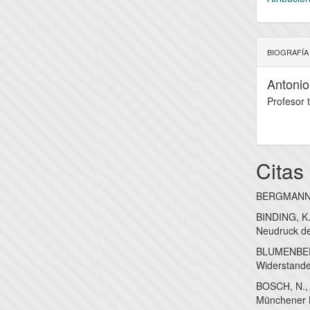
BIOGRAFÍA
Antonio
Profesor 
Citas
BERGMANN, A
BINDING, K.
Neudruck der
BLUMENBERG
Widerstande
BOSCH, N., 
Münchener K