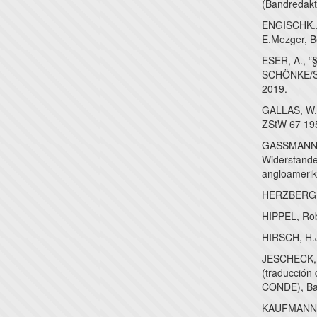
(Bandredakt
ENGISCHK., 
E.Mezger, Be
ESER, A., “
SCHÖNKE/SC
2019.
GALLAS, W.,
ZStW 67 19
GASSMANN, 
Widerstande
angloamerika
HERZBERG, R
HIPPEL, Robe
HIRSCH, H.J
JESCHECK, H
(traducción
CONDE), Ba
KAUFMANN, 