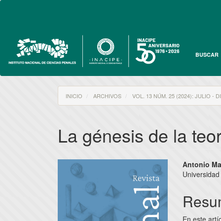
Navegación
principal
Contenido
principal
Barra
lateral
BUSCAR
INICIO
ARCHIVOS
VOL. 13 NÚM. 25 (2024): JULIO - 
La génesis de la teor
Barra
Conte
Antonio Ma
Universidad 
lateral
princi
del
del
Resu
artículo
artícu
En este artí