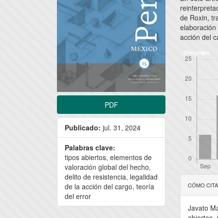
reinterpreta
de Roxin, t
elaboración 
acción del c
Descargas
PDF
Publicado:
jul. 31, 2024
Palabras clave:
tipos abiertos, elementos de
valoración global del hecho,
Detal
delito de resistencia, legalidad
CÓMO CIT
de la acción del cargo, teoría
del
del error
Javato Ma
artícu
abiertos.