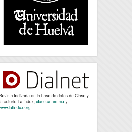
index
Revista indizada en la base de datos de Clase y
directorio Latindex,
clase.unam.mx
y
www.latindex.org