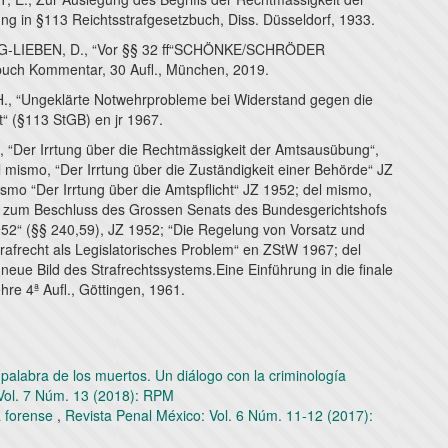
g in §113 Reichtsstrafgesetzbuch, Diss. Düsseldorf, 1933.
LIEBEN, D., “Vor §§ 32 ff“SCHÖNKE/SCHRÖDER
buch Kommentar, 30 Aufl., München, 2019.
, “Ungeklärte Notwehrprobleme bei Widerstand gegen die
t“ (§113 StGB) en jr 1967.
 “Der Irrtung über die Rechtmässigkeit der Amtsausübung“,
 mismo, “Der Irrtung über die Zuständigkeit einer Behörde“ JZ
smo “Der Irrtung über die Amtspflicht“ JZ 1952; del mismo,
zum Beschluss des Grossen Senats des Bundesgerichtshofs
52“ (§§ 240,59), JZ 1952; “Die Regelung von Vorsatz und
trafrecht als Legislatorisches Problem“ en ZStW 1967; del
eue Bild des Strafrechtssystems.Eine Einführung in die finale
re 4ª Aufl., Göttingen, 1961.
la palabra de los muertos. Un diálogo con la criminología
Vol. 7 Núm. 13 (2018): RPM
a forense
,
Revista Penal México: Vol. 6 Núm. 11-12 (2017):