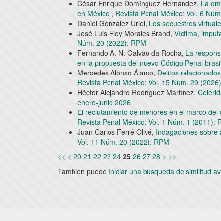
César Enrique Domínguez Hernández,
La omi
en México
,
Revista Penal México: Vol. 6 Nú
Daniel González Uriel,
Los secuestros virtual
José Luis Eloy Morales Brand,
Víctima, impu
Núm. 20 (2022): RPM
Fernando A. N. Galvão da Rocha,
La responsa
en la propuesta del nuevo Código Penal bras
Mercedes Alonso Álamo,
Delitos relacionado
Revista Penal México: Vol. 15 Núm. 29 (2026)
Héctor Alejandro Rodríguez Martínez,
Celerid
enero-junio 2026
El reclutamiento de menores en el marco del 
Revista Penal México: Vol. 1 Núm. 1 (2011):
Juan Carlos Ferré Olivé,
Indagaciones sobre a
Vol. 11 Núm. 20 (2022): RPM
<<
<
20
21
22
23
24
25
26
27
28
>
>>
También puede
Iniciar una búsqueda de similitud 