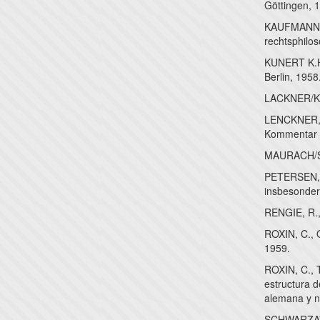
Göttingen, 
KAUFMANN, A
rechtsphilo
KUNERT K.H.
Berlin, 1958
LACKNER/KÜ
LENCKNER, T
Kommentar (
MAURACH/SC
PETERSEN, J
insbesondere
RENGIE, R.,
ROXIN, C., 
1959.
ROXIN, C., 
estructura d
alemana y 
SCHWARZAT, 