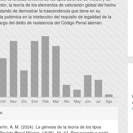
ción, la teoría de los elementos de valoración global del hecho
ratando de demostrar la trascendencia que tiene en su
la polémica en la intelección del requisito de legalidad de la
argo del delito de resistencia del Código Penal alemán.
les
AR
rtín, A. M. (2024). La génesis de la teoría de los tipos
lo
Revista Penal México
,
13
(25), 49–64. Recuperado a partir