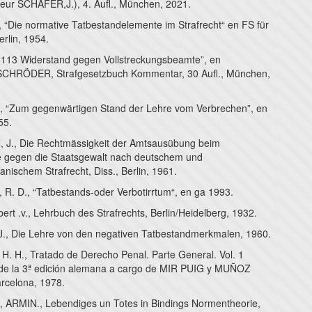
eur SCHÄFER,J.), 4. Aufl., München, 2021.
“Die normative Tatbestandelemente im Strafrecht“ en FS für
rlin, 1954.
§113 Widerstand gegen Vollstreckungsbeamte”, en
HRÖDER, Strafgesetzbuch Kommentar, 30 Aufl., München,
 “Zum gegenwärtigen Stand der Lehre vom Verbrechen”, en
55.
J., Die Rechtmässigkeit der Amtsausübung beim
 gegen die Staatsgewalt nach deutschem und
nischem Strafrecht, Diss., Berlin, 1961.
. D., “Tatbestands-oder Verbotirrtum“, en ga 1993.
rt .v., Lehrbuch des Strafrechts, Berlin/Heidelberg, 1932.
., Die Lehre von den negativen Tatbestandmerkmalen, 1960.
. H., Tratado de Derecho Penal. Parte General. Vol. 1
 de la 3ª edición alemana a cargo de MIR PUIG y MUÑOZ
rcelona, 1978.
ARMIN., Lebendiges un Totes in Bindings Normentheorie,