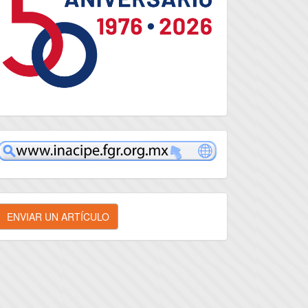
inacipe
nviar
ENVIAR UN ARTÍCULO
n
rtículo