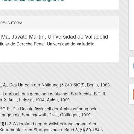
 DEL AUTOR/A
 Ma. Javato Martín,
Universidad de Valladolid
titular de Derecho Penal. Universidad de Valladolid.
., Das Unrecht der Nötigung (§ 240 StGB), Berlin, 1983.
E
, Lehrbuch des gemeinen deutschen Strafrechts, B.T. II,
u
 2. Aufl., Leipzig, 1904, Aalen, 1969.
a
 P., Die Rechtmässigkeit der Amtsausübung beim
 gegen die Staatsgewalt, Diss., Göttingen, 1969.
“§113 Widerstand gegen Vollstreckungsbeamte“ en
om-mentar zum Strafgestzbuch. Band 3, §§ 80-184 k