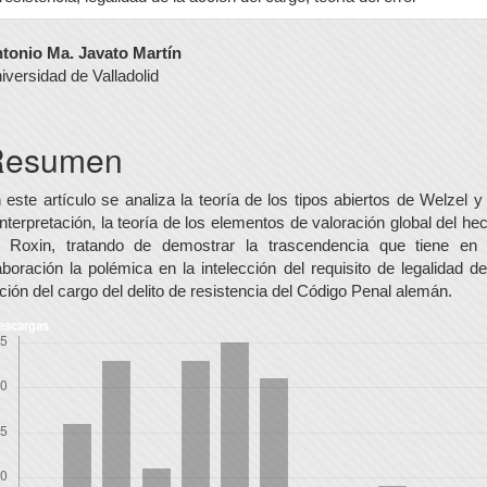
ontenido
tonio Ma. Javato Martín
iversidad de Valladolid
rincipal
el
Resumen
rtículo
 este artículo se analiza la teoría de los tipos abiertos de Welzel y
interpretación, la teoría de los elementos de valoración global del he
 Roxin, tratando de demostrar la trascendencia que tiene en
aboración la polémica en la intelección del requisito de legalidad de
ción del cargo del delito de resistencia del Código Penal alemán.
escargas