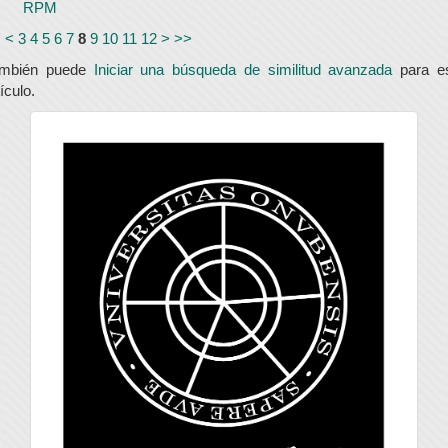
RPM
<
<
3
4
5
6
7
8
9
10
11
12
>
>>
ambién puede
Iniciar una búsqueda de similitud avanzada
para e
tículo.
universidad