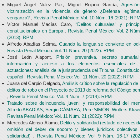
Miguel Ángel Núlez Paz, Miguel Rojano García,
Agresió
victimización en la violencia de género ¿Defensa legítim
venganza?
,
Revista Penal México: Vol. 10 Núm. 19 (2021): RP
Víctor Manuel Macías Caro,
“Delitos culturales” y princip
constitucionales en Europa
,
Revista Penal México: Vol. 2 Núm
(2013): RPM
Alfredo Abadías Selma,
Cuando la lengua se convierte en od
Revista Penal México: Vol. 11 Núm. 20 (2022): RPM
José León Alapont,
Prisión preventiva, secreto sumaria
información y acceso a los elementos esenciales de 
actuaciones: análisis de la jurisprudencia del Tribunal Constitucio
español
,
Revista Penal México: Vol. 11 Núm. 20 (2022): RPM
Juana del Carpio Delgado,
Análisis crítico sobre la regulación de 
delitos de robo en el Proyecto de 2013 de reforma del Código pen
,
Revista Penal México: Vol. 4 Núm. 7 (2014): RPM
Tratado sobre delincuencia juvenil y responsabilidad del men
Alfredo ABADÍAS, Sergio CÁMARA, Pere SIMÓN, Wolters Kluw
Revista Penal México: Vol. 11 Núm. 21 (2022): RPM
Mercedes Alonso Álamo,
Delito y solidaridad (estado de necesid
omisión del deber de socorro y bienes jurídicos colectivos
solidaridad)
,
Revista Penal México: Vol. 9 Núm. 16-17 (202