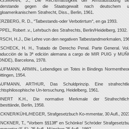
ASSMANN, J., Die Rechtmässigkeit der Amtsausübung be
iderstande gegen die Staatsgewalt nach deutschem u
gloamerikanischem Strafrecht, Diss., Berlin, 1961.
RZBERG, R. D., “Tatbestands-oder Verbotirrtum“, en ga 1993.
PPEL, Robert .v., Lehrbuch des Strafrechts, Berlin/Heidelberg, 1932.
RSCH, H.J., Die Lehre von den negativen Tatbestandmerkmalen, 19
SCHECK, H. H., Tratado de Derecho Penal. Parte General. Vol
raducción de la 3ª edición alemana a cargo de MIR PUIG y MU
NDE), Barcelona, 1978.
UFMANN, ARMIN., Lebendiges un Totes in Bindings Normentheor
ttingen, 1954.
UFMANN, ARTHUR, Das Schuldprinzip. Eine strafrechtli
chtsphilosophische Un-tersuchung, Heidelberg, 1961.
UNERT K.H., Die normative Merkmale der Strafrechtlich
tbesttände, Berlin, 1958.
CKNER/KÜHL/HEGER, Strafgesetzbuch Ko-mmentar, 30 Aufl., 202
NCKNER, T., “Vorbem §§13ff” en Schönke/ Schröder Strafgesetzb
mmentar (S-S), 25 Aufl., München 25 Aufl., 1997.