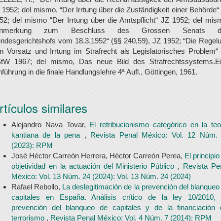
 1952; del mismo, “Der Irrtung über die Zuständigkeit einer Behörde“
52; del mismo “Der Irrtung über die Amtspflicht“ JZ 1952; del mis
Anmerkung zum Beschluss des Grossen Senats d
ndesgerichtshofs vom 18.3.1952“ (§§ 240,59), JZ 1952; “Die Regel
n Vorsatz und Irrtung im Strafrecht als Legislatorisches Problem“
tW 1967; del mismo, Das neue Bild des Strafrechtssystems.E
nführung in die finale Handlungslehre 4ª Aufl., Göttingen, 1961.
rtículos similares
Alejandro Nava Tovar,
El retribucionismo categórico en la teo
kantiana de la pena
,
Revista Penal México: Vol. 12 Núm.
(2023): RPM
José Héctor Carreón Herrera, Héctor Carreón Perea,
El principio
objetividad en la actuación del Ministerio Público
,
Revista Pe
México: Vol. 13 Núm. 24 (2024): Vol. 13 Núm. 24 (2024)
Rafael Rebollo,
La deslegitimación de la prevención del blanqueo
capitales en España. Análisis crítico de la ley 10/2010,
prevención del blanqueo de capitales y de la financiación 
terrorismo
,
Revista Penal México: Vol. 4 Núm. 7 (2014): RPM