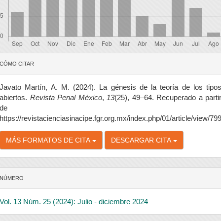
etalles
CÓMO CITAR
el
rtículo
Javato Martín, A. M. (2024). La génesis de la teoría de los tipo
abiertos.
Revista Penal México
,
13
(25), 49–64. Recuperado a parti
de
https://revistacienciasinacipe.fgr.org.mx/index.php/01/article/view/79
MÁS FORMATOS DE CITA
DESCARGAR CITA
NÚMERO
Vol. 13 Núm. 25 (2024): Julio - diciembre 2024