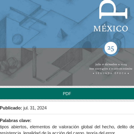
rra
teral
l
tículo
PDF
Publicado:
jul. 31, 2024
Palabras clave:
tipos abiertos, elementos de valoración global del hecho, delito d
resistencia, legalidad de la acción del cargo, teoría del error