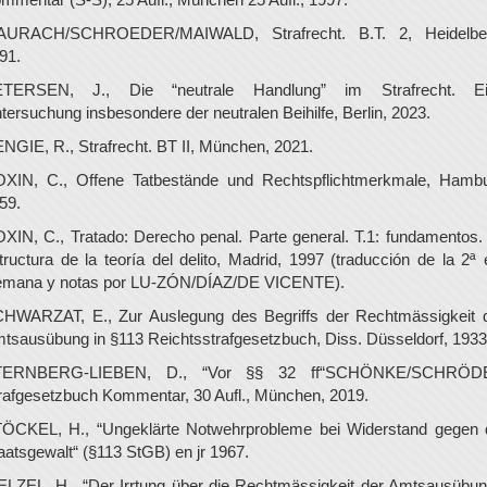
URACH/SCHROEDER/MAIWALD, Strafrecht. B.T. 2, Heidelbe
91.
TERSEN, J., Die “neutrale Handlung” im Strafrecht. E
tersuchung insbesondere der neutralen Beihilfe, Berlin, 2023.
NGIE, R., Strafrecht. BT II, München, 2021.
XIN, C., Offene Tatbestände und Rechtspflichtmerkmale, Hamb
59.
XIN, C., Tratado: Derecho penal. Parte general. T.1: fundamentos.
tructura de la teoría del delito, Madrid, 1997 (traducción de la 2ª 
emana y notas por LU-ZÓN/DÍAZ/DE VICENTE).
HWARZAT, E., Zur Auslegung des Begriffs der Rechtmässigkeit 
tsausübung in §113 Reichtsstrafgesetzbuch, Diss. Düsseldorf, 1933
TERNBERG-LIEBEN, D., “Vor §§ 32 ff“SCHÖNKE/SCHRÖD
rafgesetzbuch Kommentar, 30 Aufl., München, 2019.
ÖCKEL, H., “Ungeklärte Notwehrprobleme bei Widerstand gegen 
aatsgewalt“ (§113 StGB) en jr 1967.
LZEL, H., “Der Irrtung über die Rechtmässigkeit der Amtsausübun