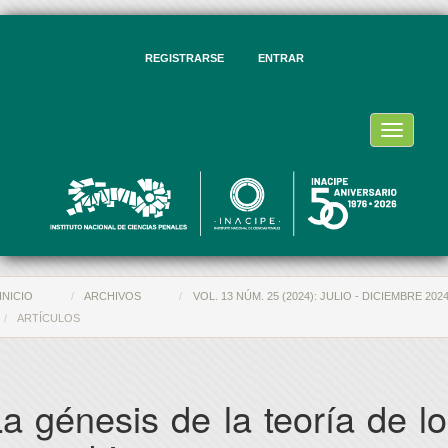
vegación
ncipal
ntenido
REGISTRARSE
ENTRAR
ncipal
rra
eral
Toggle
navigati
INICIO
ARCHIVOS
VOL. 13 NÚM. 25 (2024): JULIO - DICIEMBRE 202
ARTÍCULOS
a génesis de la teoría de l