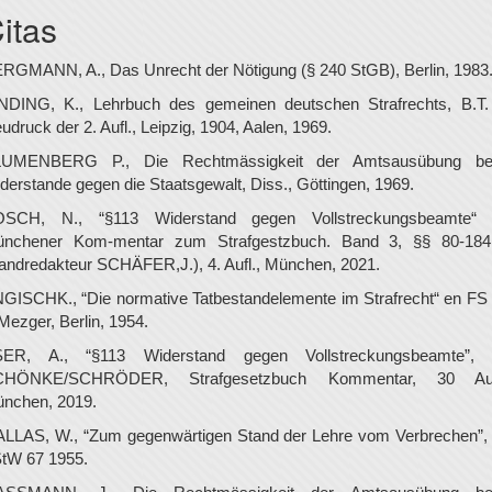
itas
RGMANN, A., Das Unrecht der Nötigung (§ 240 StGB), Berlin, 1983
NDING, K., Lehrbuch des gemeinen deutschen Strafrechts, B.T. 
udruck der 2. Aufl., Leipzig, 1904, Aalen, 1969.
LUMENBERG P., Die Rechtmässigkeit der Amtsausübung be
derstande gegen die Staatsgewalt, Diss., Göttingen, 1969.
SCH, N., “§113 Widerstand gegen Vollstreckungsbeamte“
nchener Kom-mentar zum Strafgestzbuch. Band 3, §§ 80-18
andredakteur SCHÄFER,J.), 4. Aufl., München, 2021.
GISCHK., “Die normative Tatbestandelemente im Strafrecht“ en FS 
Mezger, Berlin, 1954.
ER, A., “§113 Widerstand gegen Vollstreckungsbeamte”,
CHÖNKE/SCHRÖDER, Strafgesetzbuch Kommentar, 30 Aufl
nchen, 2019.
LLAS, W., “Zum gegenwärtigen Stand der Lehre vom Verbrechen”,
tW 67 1955.