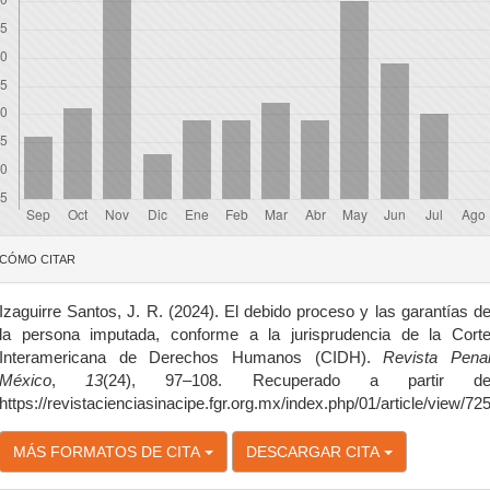
etalles
CÓMO CITAR
el
rtículo
Izaguirre Santos, J. R. (2024). El debido proceso y las garantías d
la persona imputada, conforme a la jurisprudencia de la Cort
Interamericana de Derechos Humanos (CIDH).
Revista Pena
México
,
13
(24), 97–108. Recuperado a partir d
https://revistacienciasinacipe.fgr.org.mx/index.php/01/article/view/72
MÁS FORMATOS DE CITA
DESCARGAR CITA