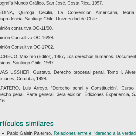
tografía Mundo Gráfico, San José, Costa Rica, 1997.
DINA, Quiroga Cecilia, La Convención Americana, teorí
risprudencia. Santiago Chile, Universidad de Chile.
inión consultiva OC-11/90.
inión Consultiva OC-16/99.
inión Consultiva OC-17/02.
CHECO, Máximo (Editor), 1987, Los derechos humanos. Documen
sicos, Santiago Chile, 1987.
VAS USSHER, Gustavo, Derecho procesal penal, Tomo I, Alver
iciones, Córdoba, 1999.
PATERO, Luis Arroyo, “Derecho penal y Constitución”, Curso
recho penal, Parte general, 3era edición, Ediciones Experiencia, S.
16.
rtículos similares
Pablo Galain Palermo,
Relaciones entre el “derecho a la verdad