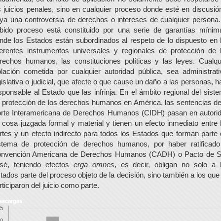
s juicios penales, sino en cualquier proceso donde esté en discusió
ya una controversia de derechos o intereses de cualquier persona.
bido proceso está constituido por una serie de garantías mínim
nde los Estados están subordinados al respeto de lo dispuesto en 
ferentes instrumentos universales y regionales de protección de 
rechos humanos, las constituciones políticas y las leyes. Cualqu
olación cometida por cualquier autoridad pública, sea administrati
gislativa o judicial, que afecte o que cause un daño a las personas, h
sponsable al Estado que las infrinja. En el ámbito regional del sist
 protección de los derechos humanos en América, las sentencias de
rte Interamericana de Derechos Humanos (CIDH) pasan en autori
 cosa juzgada formal y material y tienen un efecto inmediato entre 
rtes y un efecto indirecto para todos los Estados que forman parte 
stema de protección de derechos humanos, por haber ratificado
nvención Americana de Derechos Humanos (CADH) o Pacto de 
sé, teniendo efectos
erga omnes
, es decir, obligan no solo a 
tados parte del proceso objeto de la decisión, sino también a los que
rticiparon del juicio como parte.
escargas