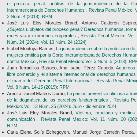
el proceso penal: análisis de la jurisprudencia de la Co
Interamericana de Derechos Humanos
,
Revista Penal México: V
2 Núm. 4 (2013): RPM
José Luis Eloy Morales Brand, Antonio Calderón Espino
¿Sujetos u objetos del proceso penal? Derechos humanos, toma
muestras y exámenes corporales
,
Revista Penal México: Vol.
Núm. 24 (2024): Vol. 13 Núm. 24 (2024)
Isabel Montoya Ramos,
La jurisprudencia sobre la protección de 
mujeres emitida por la Corte Interamericana de Derechos Huma
contra México
,
Revista Penal México: Vol. 3 Núm. 5 (2013): R
Juan Terradillos Basoco, Ana Isabel Pérez Cepeda,
Acuerdos
libre comercio y el sistema internacional de derechos humanos
el marco del Derecho Penal Internacional
,
Revista Penal Méxi
Vol. 8 Núm. 14-15 (2019): RPM
Arnulfo Daniel Mateos Durán,
La prisión preventiva oficiosa a tra
de la dogmática de los derechos fundamentales
,
Revista Pe
México: Vol. 13 Núm. 25 (2024): Julio - diciembre 2024
José Luis Eloy Morales Brand,
Víctima, imputado y medios
comunicación
,
Revista Penal México: Vol. 11 Núm. 20 (202
RPM
Carla Elena Solís Echegoyen, Manuel Jorge Carreón Perea