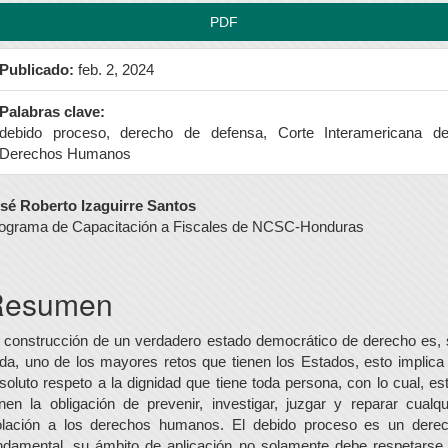
PDF
Publicado:
feb. 2, 2024
Palabras clave:
debido proceso, derecho de defensa, Corte Interamericana d
Derechos Humanos
ontenido
sé Roberto Izaguirre Santos
ograma de Capacitación a Fiscales de NCSC-Honduras
rincipal
el
Resumen
rtículo
 construcción de un verdadero estado democrático de derecho es, 
da, uno de los mayores retos que tienen los Estados, esto implica
soluto respeto a la dignidad que tiene toda persona, con lo cual, es
enen la obligación de prevenir, investigar, juzgar y reparar cualqu
olación a los derechos humanos. El debido proceso es un dere
ndamental, su ámbito de aplicación no solamente debe respetarse