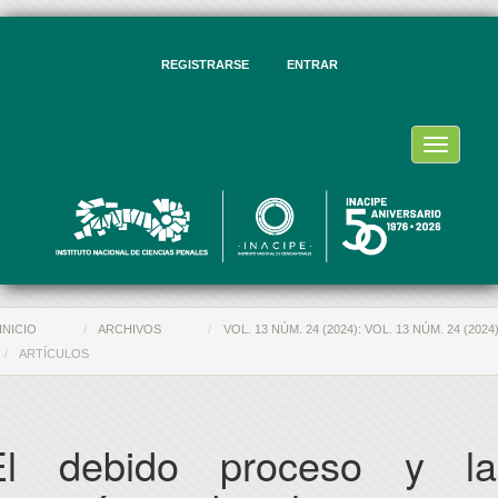
vegación
ncipal
ntenido
REGISTRARSE
ENTRAR
ncipal
rra
eral
Toggle
navigati
INICIO
ARCHIVOS
VOL. 13 NÚM. 24 (2024): VOL. 13 NÚM. 24 (2024
ARTÍCULOS
El debido proceso y la