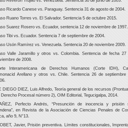
so Reverón Trujillo vs. Venezuela. Sentencia 30 de junio de 2009.
so Ricardo Canese vs. Paraguay. Sentencia 31 de agosto de 2004.
so Ruano Torres vs. El Salvador. Sentencia 5 de octubre 2015.
so Suarez Rosero vs. Ecuador, sentencia 12 de noviembre de 1997.
so Tibi vs. Ecuador. Sentencia 7 de septiembre de 2004.
so Usón Ramírez vs. Venezuela. Sentencia 20 de noviembre 2009.
so Valle Jaramillo y otros vs. Colombia. Sentencia de fecha 27
viembre de 2008.
rte Interamericana de Derechos Humanos (Corte IDH), C
monacid Arellano y otros vs. Chile. Sentencia 26 de septiembre
06.
 DIEGO DIEZ, Luis Alfredo, Teoría general de los recursos (Prontua
 Derecho Procesal número 2), OIM Editorial, Tegucigalpa, 2014.
AÑEZ, Perfecto Andrés, “Presunción de inocencia y prisión 
ndena”, en Revista de la Asociación de Ciencias Penales de Co
ca, año 9, N°13.
OBET, Javier, Prisión preventiva. Límites constitucionales, Imprent