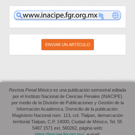
inacipe
Enviar
ENVIAR UN ARTÍCULO
un
artículo
Revista Penal México
es una publicación semestral editada
por el Instituto Nacional de Ciencias Penales (INACIPE)
por medio de la División de Publicaciones y Gestión de la
Información Académica. Domicilio de la publicación:
Magisterio Nacional núm. 113, col. Tlalpan, demarcación
territorial Tlalpan, C.P. 14000, Ciudad de México, Tel. 55
5487 1571 ext. 560262, página web:
https://inacipe.fgr.org.mx/
, e-mail: