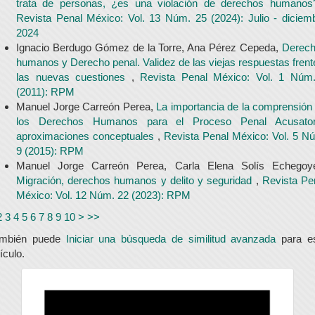
trata de personas, ¿es una violación de derechos humano
Revista Penal México: Vol. 13 Núm. 25 (2024): Julio - diciem
2024
Ignacio Berdugo Gómez de la Torre, Ana Pérez Cepeda,
Derec
humanos y Derecho penal. Validez de las viejas respuestas frent
las nuevas cuestiones
,
Revista Penal México: Vol. 1 Núm
(2011): RPM
Manuel Jorge Carreón Perea,
La importancia de la comprensión
los Derechos Humanos para el Proceso Penal Acusator
aproximaciones conceptuales
,
Revista Penal México: Vol. 5 N
9 (2015): RPM
Manuel Jorge Carreón Perea, Carla Elena Solís Echegoy
Migración, derechos humanos y delito y seguridad
,
Revista Pe
México: Vol. 12 Núm. 22 (2023): RPM
2
3
4
5
6
7
8
9
10
>
>>
ambién puede
Iniciar una búsqueda de similitud avanzada
para e
tículo.
universidad