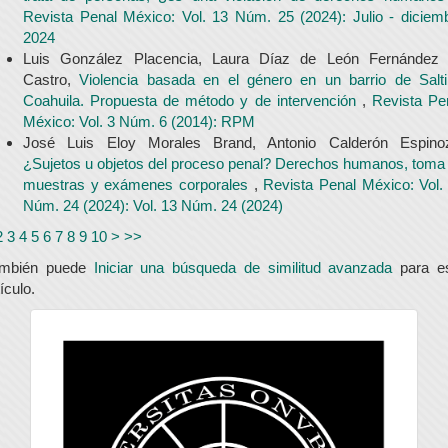
Revista Penal México: Vol. 13 Núm. 25 (2024): Julio - diciem
2024
Luis González Placencia, Laura Díaz de León Fernández
Castro,
Violencia basada en el género en un barrio de Saltil
Coahuila. Propuesta de método y de intervención
,
Revista Pe
México: Vol. 3 Núm. 6 (2014): RPM
José Luis Eloy Morales Brand, Antonio Calderón Espino
¿Sujetos u objetos del proceso penal? Derechos humanos, toma
muestras y exámenes corporales
,
Revista Penal México: Vol.
Núm. 24 (2024): Vol. 13 Núm. 24 (2024)
2
3
4
5
6
7
8
9
10
>
>>
ambién puede
Iniciar una búsqueda de similitud avanzada
para e
tículo.
universidad