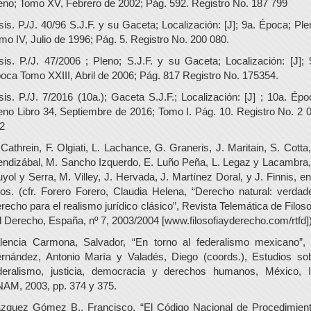
eno; Tomo XV, Febrero de 2002; Pág. 592. Registro No. 187 799
sis. P./J. 40/96 S.J.F. y su Gaceta; Localización: [J]; 9a. Época; Ple
mo IV, Julio de 1996; Pág. 5. Registro No. 200 080.
sis. P./J. 47/2006 ; Pleno; S.J.F. y su Gaceta; Localización: [J]; 
oca Tomo XXIII, Abril de 2006; Pág. 817 Registro No. 175354.
sis. P./J. 7/2016 (10a.); Gaceta S.J.F.; Localización: [J] ; 10a. Épo
eno Libro 34, Septiembre de 2016; Tomo I. Pág. 10. Registro No. 2 
2
 Cathrein, F. Olgiati, L. Lachance, G. Graneris, J. Maritain, S. Cotta,
ndizábal, M. Sancho Izquerdo, E. Luño Peña, L. Legaz y Lacambra,
uyol y Serra, M. Villey, J. Hervada, J. Martínez Doral, y J. Finnis, en
ros. (cfr. Forero Forero, Claudia Helena, “Derecho natural: verdad
recho para el realismo jurídico clásico”, Revista Telemática de Filoso
l Derecho, España, nº 7, 2003/2004 [www.filosofiayderecho.com/rtfd])
lencia Carmona, Salvador, “En torno al federalismo mexicano”,
rnández, Antonio María y Valadés, Diego (coords.), Estudios so
deralismo, justicia, democracia y derechos humanos, México, I
AM, 2003, pp. 374 y 375.
zquez Gómez B., Francisco, “El Código Nacional de Procedimien