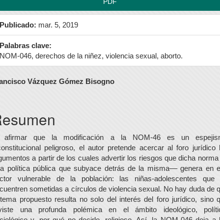
PDF
Publicado:
mar. 5, 2019
Palabras clave:
NOM-046, derechos de la niñez, violencia sexual, aborto.
ontenido
ancisco Vázquez Gómez Bisogno
rincipal
el
Resumen
rtículo
 afirmar que la modificación a la NOM-46 es un espeji
constitucional peligroso, el autor pretende acercar al foro jurídico 
gumentos a partir de los cuales advertir los riesgos que dicha norma
la política pública que subyace detrás de la misma–– genera en 
ctor vulnerable de la población: las niñas-adolescentes que
cuentren sometidas a círculos de violencia sexual. No hay duda de 
 tema propuesto resulta no solo del interés del foro jurídico, sino 
viste una profunda polémica en el ámbito ideológico, políti
ciológico y, por qué no decirlo, religioso. Así, la NOM-046 deja a 