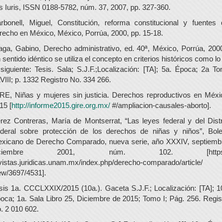
s Iuris, ISSN 0188-5782, núm. 37, 2007, pp. 327-360.
rbonell, Miguel, Constitución, reforma constitucional y fuentes 
recho en México, México, Porrúa, 2000, pp. 15-18.
aga, Gabino, Derecho administrativo, ed. 40ª, México, Porrúa, 2000
 sentido idéntico se utiliza el concepto en criterios históricos como lo
 siguiente: Tesis. Sala; S.J.F.;Localización: [TA]; 5a. Época; 2a T
VIII; p. 1332 Registro No. 334 266.
RE, Niñas y mujeres sin justicia. Derechos reproductivos en Méxi
15 [
http://informe2015.gire.org.mx/
#/ampliacion-causales-aborto].
rez Contreras, María de Montserrat, “Las leyes federal y del Distr
deral sobre protección de los derechos de niñas y niños”, Bole
xicano de Derecho Comparado, nueva serie, año XXXIV, septiemb
iciembre 2001, núm. 102. [https:
vistas.juridicas.unam.mx/index.php/derecho-comparado/article/
ew/3697/4531].
sis 1a. CCCLXXIX/2015 (10a.). Gaceta S.J.F.; Localización: [TA]; 1
oca; 1a. Sala Libro 25, Diciembre de 2015; Tomo I; Pág. 256. Regis
. 2 010 602.