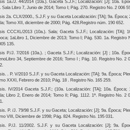
sis 1a./J. 44/2014 (10a.). Gaceta S.J.F.; Localización: [J]; 10a. Épo
. Sala Libro 7, Junio de 2014; Tomo I; Pág. 270. Registro No. 2 006 5
sis 2a. CLX/2000., S.J.F. y su Gaceta Localización: [TA]; 9a. Época; 
la; Tomo XII, diciembre de 2000; Pág. 428.Registro núm. 190 652.
sis CCCXL/2013 (10a.). Sala; Gaceta S.J.F.; Localización: [TA]; 1
oca; 1aLibro 1, Diciembre de 2013; Tomo I; Pág. 530. 1a. Registro 
005 135.
sis P./J. 7/2016 (10a.). ; Gaceta S.J.F.; Localización: [J] ; 10a. Épo
enoLibro 34, Septiembre de 2016; Tomo I ; Pág. 10. Registro No. 2 
2.
sis. . P. V/2010 S.J.F. y su Gaceta Localización: [TA]; 9a. Época; Ple
mo XXXI, Febrero de 2010; Pág. 18 . Registro No. 165 259.
sis. IV/2014 Gaceta S.J.F.; (10a. Localización: [TA]; 10a. Época; 
la; Libro 2, Enero de 2014; Tomo II; Pág. 1112. 1ª. Registro No. 2 
1.
sis. P. /J. 79/98 S.J.F. y su Gaceta; Localización: [J]; 9a. Época; Ple
mo VIII, Diciembre de 1998; Pág. 824. Registro No. 195 031.
sis. P./J. 11/2002. S.J.F. y su Gaceta Localización: [J]; 9a. Épo