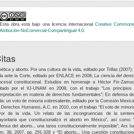
Esta obra está bajo una licencia internacional
Creative Common
Atribución-NoComercial-CompartirIgual 4.0
.
itas
oética y aborto. Por una cultura de la vida, editado por Trillas (2007);
da ante la Corte, editado por ENLACE en 2008; La ciencia del dere
ocesal constitucional. Estudios en homenaje a Héctor Fix-Zamud
itado por el IIJ-UNAM en 2008, con el trabajo “Los principios
terpretación en materia de derechos fundamentales”; En defensa de
da: un voto de minoría sobresaliente, editado por la Comisión Mexic
 Derechos Humanos, A.C. en 2010, con el trabajo “El voto de minorí
vor de la vida. Un relato de las incongruencias de la senten
yoritaria que constitucionalizó el aborto en México”, así como 
fensa del aborto... una tarea constitucionalmente imposible”, Ars Iur
m. 38, 2007, pp. 291-328 y “El aborto... Una cuestión constituciona