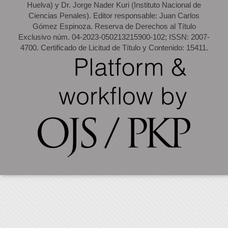
Huelva) y Dr. Jorge Nader Kuri (Instituto Nacional de
Ciencias Penales). Editor responsable: Juan Carlos
Gómez Espinoza. Reserva de Derechos al Título
Exclusivo núm. 04-2023-050213215900-102; ISSN: 2007-
4700. Certificado de Licitud de Título y Contenido: 15411.