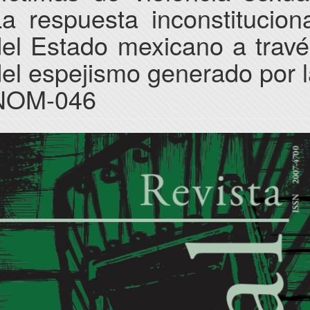
a respuesta inconstitucion
del Estado mexicano a travé
el espejismo generado por 
NOM-046