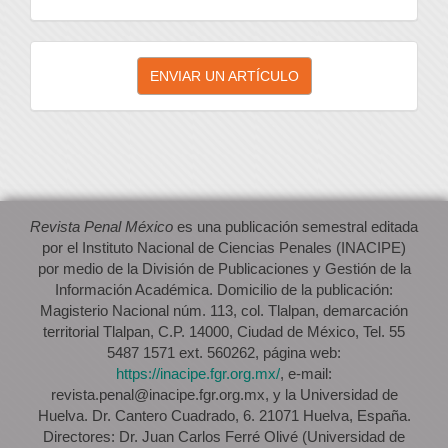
Enviar
ENVIAR UN ARTÍCULO
un
artículo
Revista Penal México
es una publicación semestral editada
por el Instituto Nacional de Ciencias Penales (INACIPE)
por medio de la División de Publicaciones y Gestión de la
Información Académica. Domicilio de la publicación:
Magisterio Nacional núm. 113, col. Tlalpan, demarcación
territorial Tlalpan, C.P. 14000, Ciudad de México, Tel. 55
5487 1571 ext. 560262, página web:
https://inacipe.fgr.org.mx/
, e-mail:
revista.penal@inacipe.fgr.org.mx, y la Universidad de
Huelva. Dr. Cantero Cuadrado, 6. 21071 Huelva, España.
Directores: Dr. Juan Carlos Ferré Olivé (Universidad de