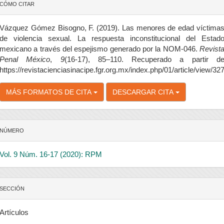
etalles
CÓMO CITAR
el
rtículo
Vázquez Gómez Bisogno, F. (2019). Las menores de edad víctima
de violencia sexual. La respuesta inconstitucional del Estad
mexicano a través del espejismo generado por la NOM-046.
Revist
Penal México
,
9
(16-17), 85–110. Recuperado a partir d
https://revistacienciasinacipe.fgr.org.mx/index.php/01/article/view/32
MÁS FORMATOS DE CITA
DESCARGAR CITA
NÚMERO
Vol. 9 Núm. 16-17 (2020): RPM
SECCIÓN
Artículos