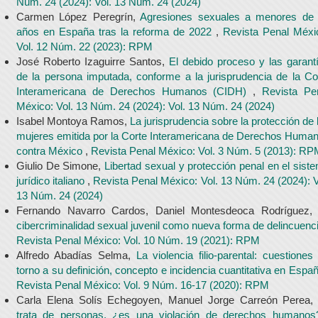
Núm. 24 (2024): Vol. 13 Núm. 24 (2024)
Carmen López Peregrín,
Agresiones sexuales a menores de
años en España tras la reforma de 2022
,
Revista Penal Méxi
Vol. 12 Núm. 22 (2023): RPM
José Roberto Izaguirre Santos,
El debido proceso y las garant
de la persona imputada, conforme a la jurisprudencia de la Co
Interamericana de Derechos Humanos (CIDH)
,
Revista Pe
México: Vol. 13 Núm. 24 (2024): Vol. 13 Núm. 24 (2024)
Isabel Montoya Ramos,
La jurisprudencia sobre la protección de 
mujeres emitida por la Corte Interamericana de Derechos Huma
contra México
,
Revista Penal México: Vol. 3 Núm. 5 (2013): R
Giulio De Simone,
Libertad sexual y protección penal en el sist
jurídico italiano
,
Revista Penal México: Vol. 13 Núm. 24 (2024): V
13 Núm. 24 (2024)
Fernando Navarro Cardos, Daniel Montesdeoca Rodríguez
cibercriminalidad sexual juvenil como nueva forma de delincuenc
Revista Penal México: Vol. 10 Núm. 19 (2021): RPM
Alfredo Abadías Selma,
La violencia filio-parental: cuestiones
torno a su definición, concepto e incidencia cuantitativa en Espa
Revista Penal México: Vol. 9 Núm. 16-17 (2020): RPM
Carla Elena Solís Echegoyen, Manuel Jorge Carreón Perea
trata de personas, ¿es una violación de derechos humano