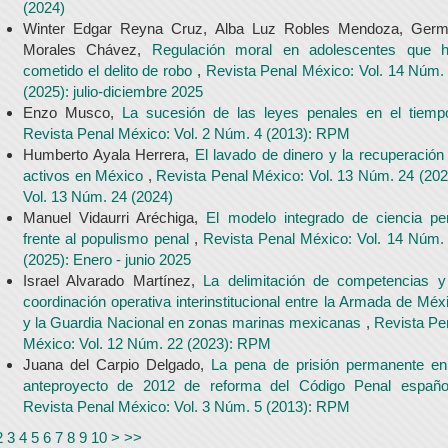
(2024)
Winter Edgar Reyna Cruz, Alba Luz Robles Mendoza, Ger
Morales Chávez,
Regulación moral en adolescentes que 
cometido el delito de robo
,
Revista Penal México: Vol. 14 Núm.
(2025): julio-diciembre 2025
Enzo Musco,
La sucesión de las leyes penales en el tiem
Revista Penal México: Vol. 2 Núm. 4 (2013): RPM
Humberto Ayala Herrera,
El lavado de dinero y la recuperación
activos en México
,
Revista Penal México: Vol. 13 Núm. 24 (202
Vol. 13 Núm. 24 (2024)
Manuel Vidaurri Aréchiga,
El modelo integrado de ciencia pe
frente al populismo penal
,
Revista Penal México: Vol. 14 Núm.
(2025): Enero - junio 2025
Israel Alvarado Martínez,
La delimitación de competencias y
coordinación operativa interinstitucional entre la Armada de Méx
y la Guardia Nacional en zonas marinas mexicanas
,
Revista Pe
México: Vol. 12 Núm. 22 (2023): RPM
Juana del Carpio Delgado,
La pena de prisión permanente en
anteproyecto de 2012 de reforma del Código Penal españ
Revista Penal México: Vol. 3 Núm. 5 (2013): RPM
2
3
4
5
6
7
8
9
10
>
>>