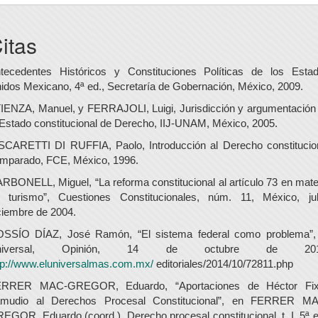
itas
tecedentes Históricos y Constituciones Políticas de los Esta
idos Mexicano, 4ª ed., Secretaría de Gobernación, México, 2009.
IENZA, Manuel, y FERRAJOLI, Luigi, Jurisdicción y argumentación
 Estado constitucional de Derecho, IIJ-UNAM, México, 2005.
SCARETTI DI RUFFIA, Paolo, Introducción al Derecho constitucio
mparado, FCE, México, 1996.
RBONELL, Miguel, “La reforma constitucional al artículo 73 en mate
 turismo”, Cuestiones Constitucionales, núm. 11, México, jul
ciembre de 2004.
SSÍO DÍAZ, José Ramón, “El sistema federal como problema”,
niversal, Opinión, 14 de octubre de 201
tp://www.eluniversalmas.com.mx/
editoriales/2014/10/72811.php
ERRER MAC-GREGOR, Eduardo, “Aportaciones de Héctor Fi
mudio al Derechos Procesal Constitucional”, en FERRER M
EGOR, Eduardo (coord.), Derecho procesal constitucional, t. I, 5ª e