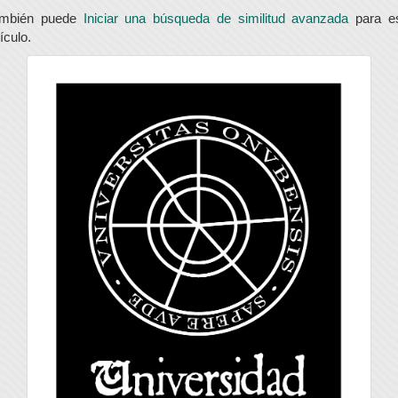
ambién puede
Iniciar una búsqueda de similitud avanzada
para e
tículo.
universidad