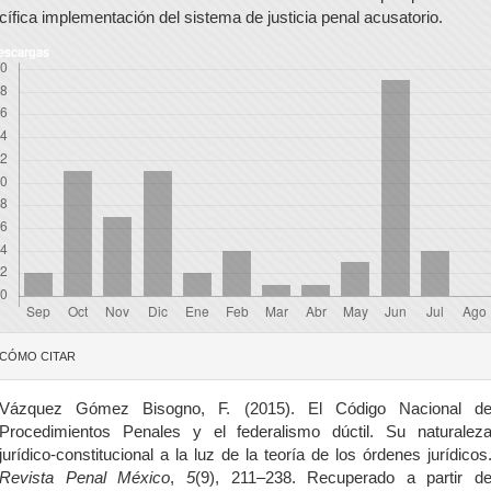
cífica implementación del sistema de justicia penal acusatorio.
escargas
etalles
CÓMO CITAR
el
rtículo
Vázquez Gómez Bisogno, F. (2015). El Código Nacional d
Procedimientos Penales y el federalismo dúctil. Su naturalez
jurídico-constitucional a la luz de la teoría de los órdenes jurídicos
Revista Penal México
,
5
(9), 211–238. Recuperado a partir d