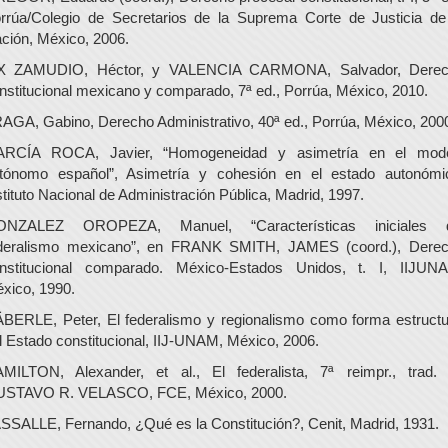
rrúa/Colegio de Secretarios de la Suprema Corte de Justicia de
ción, México, 2006.
X ZAMUDIO, Héctor, y VALENCIA CARMONA, Salvador, Dere
nstitucional mexicano y comparado, 7ª ed., Porrúa, México, 2010.
AGA, Gabino, Derecho Administrativo, 40ª ed., Porrúa, México, 200
RCÍA ROCA, Javier, “Homogeneidad y asimetría en el mod
tónomo español”, Asimetría y cohesión en el estado autonómi
stituto Nacional de Administración Pública, Madrid, 1997.
ONZALEZ OROPEZA, Manuel, “Características iniciales d
deralismo mexicano”, en FRANK SMITH, JAMES (coord.), Dere
nstitucional comparado. México-Estados Unidos, t. I, IIJUN
xico, 1990.
BERLE, Peter, El federalismo y regionalismo como forma estructu
l Estado constitucional, IIJ-UNAM, México, 2006.
MILTON, Alexander, et al., El federalista, 7ª reimpr., trad.
STAVO R. VELASCO, FCE, México, 2000.
SSALLE, Fernando, ¿Qué es la Constitución?, Cenit, Madrid, 1931.