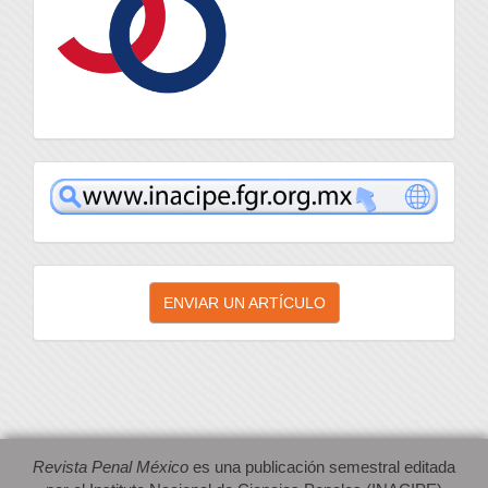
inacipe
Enviar
ENVIAR UN ARTÍCULO
un
artículo
Revista Penal México
es una publicación semestral editada