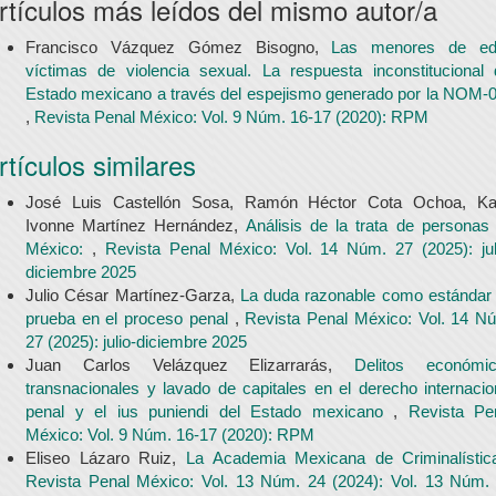
rtículos más leídos del mismo autor/a
Francisco Vázquez Gómez Bisogno,
Las menores de ed
víctimas de violencia sexual. La respuesta inconstitucional 
Estado mexicano a través del espejismo generado por la NOM-
,
Revista Penal México: Vol. 9 Núm. 16-17 (2020): RPM
rtículos similares
José Luis Castellón Sosa, Ramón Héctor Cota Ochoa, Ka
Ivonne Martínez Hernández,
Análisis de la trata de personas
México:
,
Revista Penal México: Vol. 14 Núm. 27 (2025): jul
diciembre 2025
Julio César Martínez-Garza,
La duda razonable como estándar
prueba en el proceso penal
,
Revista Penal México: Vol. 14 N
27 (2025): julio-diciembre 2025
Juan Carlos Velázquez Elizarrarás,
Delitos económi
transnacionales y lavado de capitales en el derecho internacio
penal y el ius puniendi del Estado mexicano
,
Revista Pe
México: Vol. 9 Núm. 16-17 (2020): RPM
Eliseo Lázaro Ruiz,
La Academia Mexicana de Criminalísti
Revista Penal México: Vol. 13 Núm. 24 (2024): Vol. 13 Núm.