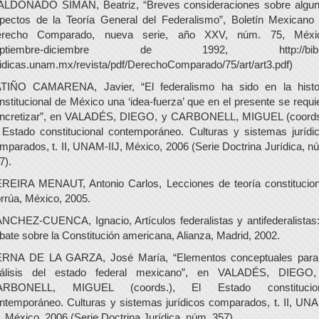
LDONADO SIMAN, Beatriz, “Breves consideraciones sobre algu
pectos de la Teoría General del Federalismo”, Boletín Mexicano
recho Comparado, nueva serie, año XXV, núm. 75, Méxi
eptiembre-diciembre de 1992, http://bibli
ridicas.unam.mx/revista/pdf/DerechoComparado/75/art/art3.pdf)
TIÑO CAMARENA, Javier, “El federalismo ha sido en la histo
nstitucional de México una ‘idea-fuerza’ que en el presente se requi
ncretizar”, en VALADÉS, DIEGO, y CARBONELL, MIGUEL (coords
 Estado constitucional contemporáneo. Culturas y sistemas jurídi
mparados, t. II, UNAM-IIJ, México, 2006 (Serie Doctrina Jurídica, n
7).
REIRA MENAUT, Antonio Carlos, Lecciones de teoría constitucion
rrúa, México, 2005.
NCHEZ-CUENCA, Ignacio, Artículos federalistas y antifederalistas:
bate sobre la Constitución americana, Alianza, Madrid, 2002.
RNA DE LA GARZA, José María, “Elementos conceptuales para
álisis del estado federal mexicano”, en VALADÉS, DIEGO
ARBONELL, MIGUEL (coords.), El Estado constitucion
ntemporáneo. Culturas y sistemas jurídicos comparados, t. II, UN
J, México, 2006 (Serie Doctrina Jurídica, núm. 357).