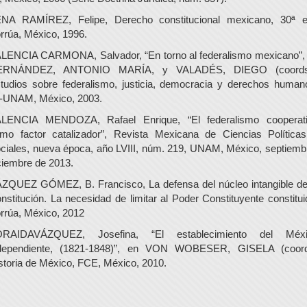
NA RAMÍREZ, Felipe, Derecho constitucional mexicano, 30ª e
rrúa, México, 1996.
LENCIA CARMONA, Salvador, “En torno al federalismo mexicano”,
ERNÁNDEZ, ANTONIO MARÍA, y VALADÉS, DIEGO (coords.
tudios sobre federalismo, justicia, democracia y derechos human
J-UNAM, México, 2003.
LENCIA MENDOZA, Rafael Enrique, “El federalismo cooperat
mo factor catalizador”, Revista Mexicana de Ciencias Política
ciales, nueva época, año LVIII, núm. 219, UNAM, México, septiemb
ciembre de 2013.
ZQUEZ GÓMEZ, B. Francisco, La defensa del núcleo intangible de
nstitución. La necesidad de limitar al Poder Constituyente constitui
rrúa, México, 2012
ORAIDAVÁZQUEZ, Josefina, “El establecimiento del Méxi
dependiente, (1821-1848)”, en VON WOBESER, GISELA (coord
storia de México, FCE, México, 2010.