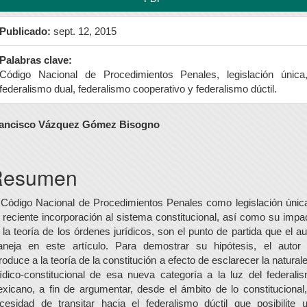
Publicado:
sept. 12, 2015
Palabras clave:
Código Nacional de Procedimientos Penales, legislación única
federalismo dual, federalismo cooperativo y federalismo dúctil.
ontenido
ancisco Vázquez Gómez Bisogno
rincipal
el
Resumen
rtículo
 Código Nacional de Procedimientos Penales como legislación únic
 reciente incorporación al sistema constitucional, así como su impa
 la teoría de los órdenes jurídicos, son el punto de partida que el au
neja en este artículo. Para demostrar su hipótesis, el autor
troduce a la teoría de la constitución a efecto de esclarecer la natural
rídico-constitucional de esa nueva categoría a la luz del federali
xicano, a fin de argumentar, desde el ámbito de lo constitucional,
cesidad de transitar hacia el federalismo dúctil que posibilite 