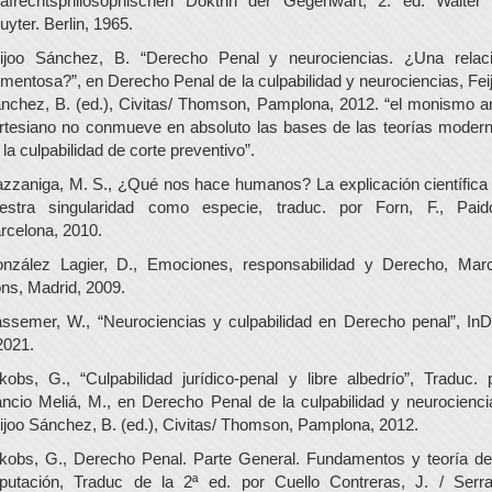
rafrechtsphilosophischen Doktrin der Gegenwart, 2. ed. Walter
uyter. Berlin, 1965.
ijoo Sánchez, B. “Derecho Penal y neurociencias. ¿Una relac
rmentosa?”, en Derecho Penal de la culpabilidad y neurociencias, Fei
nchez, B. (ed.), Civitas/ Thomson, Pamplona, 2012. “el monismo an
rtesiano no conmueve en absoluto las bases de las teorías moder
 la culpabilidad de corte preventivo”.
zzaniga, M. S., ¿Qué nos hace humanos? La explicación científica
estra singularidad como especie, traduc. por Forn, F., Paid
rcelona, 2010.
nzález Lagier, D., Emociones, responsabilidad y Derecho, Marc
ns, Madrid, 2009.
ssemer, W., “Neurociencias y culpabilidad en Derecho penal”, InD
2021.
kobs, G., “Culpabilidad jurídico-penal y libre albedrío”, Traduc. 
ncio Meliá, M., en Derecho Penal de la culpabilidad y neurocienci
ijoo Sánchez, B. (ed.), Civitas/ Thomson, Pamplona, 2012.
kobs, G., Derecho Penal. Parte General. Fundamentos y teoría de
putación, Traduc de la 2ª ed. por Cuello Contreras, J. / Serr