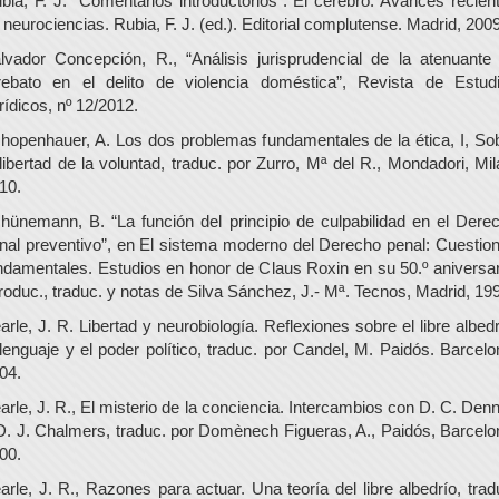
bia, F. J. “Comentarios introductorios”. El cerebro: Avances recien
 neurociencias. Rubia, F. J. (ed.). Editorial complutense. Madrid, 2009
lvador Concepción, R., “Análisis jurisprudencial de la atenuante
rebato en el delito de violencia doméstica”, Revista de Estud
rídicos, nº 12/2012.
hopenhauer, A. Los dos problemas fundamentales de la ética, I, So
 libertad de la voluntad, traduc. por Zurro, Mª del R., Mondadori, Mil
10.
hünemann, B. “La función del principio de culpabilidad en el Dere
nal preventivo”, en El sistema moderno del Derecho penal: Cuestio
ndamentales. Estudios en honor de Claus Roxin en su 50.º aniversar
troduc., traduc. y notas de Silva Sánchez, J.- Mª. Tecnos, Madrid, 19
arle, J. R. Libertad y neurobiología. Reflexiones sobre el libre albedr
 lenguaje y el poder político, traduc. por Candel, M. Paidós. Barcelo
04.
arle, J. R., El misterio de la conciencia. Intercambios con D. C. Denn
D. J. Chalmers, traduc. por Domènech Figueras, A., Paidós, Barcelo
00.
arle, J. R., Razones para actuar. Una teoría del libre albedrío, trad