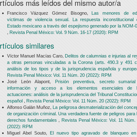
rtículos más leídos del mismo autor/a
Francisco Vázquez Gómez Bisogno,
Las menores de ed
víctimas de violencia sexual. La respuesta inconstitucional 
Estado mexicano a través del espejismo generado por la NOM-
,
Revista Penal México: Vol. 9 Núm. 16-17 (2020): RPM
rtículos similares
Víctor Manuel Macías Caro,
Delitos de calumnias e injurias al re
a otras personas vinculadas a la Corona (arts. 490.3 y 491 c
análisis de los tipos y de la jurisprudencia española y europ
Revista Penal México: Vol. 11 Núm. 20 (2022): RPM
José León Alapont,
Prisión preventiva, secreto sumaria
información y acceso a los elementos esenciales de 
actuaciones: análisis de la jurisprudencia del Tribunal Constitucio
español
,
Revista Penal México: Vol. 11 Núm. 20 (2022): RPM
Alfonso Galán Muñoz,
La peligrosa desmaterialización del conce
de organización criminal. Una verdadera fuente de peligros para 
derechos fundamentales
,
Revista Penal México: Vol. 11 Núm.
(2022): RPM
Miguel Abel Souto,
El nuevo tipo agravado de blanqueo en