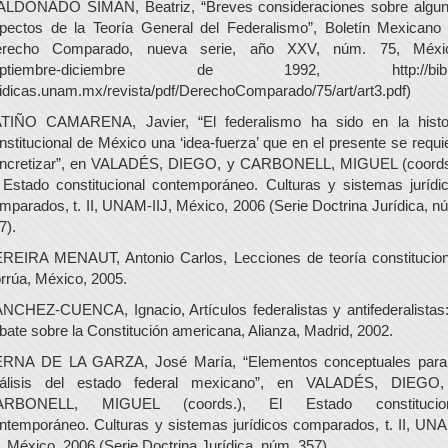
LDONADO SIMAN, Beatriz, “Breves consideraciones sobre algu
pectos de la Teoría General del Federalismo”, Boletín Mexicano
recho Comparado, nueva serie, año XXV, núm. 75, Méxi
eptiembre-diciembre de 1992, http://bibli
ridicas.unam.mx/revista/pdf/DerechoComparado/75/art/art3.pdf)
TIÑO CAMARENA, Javier, “El federalismo ha sido en la histo
nstitucional de México una ‘idea-fuerza’ que en el presente se requi
ncretizar”, en VALADÉS, DIEGO, y CARBONELL, MIGUEL (coords
 Estado constitucional contemporáneo. Culturas y sistemas jurídi
mparados, t. II, UNAM-IIJ, México, 2006 (Serie Doctrina Jurídica, n
7).
REIRA MENAUT, Antonio Carlos, Lecciones de teoría constitucion
rrúa, México, 2005.
NCHEZ-CUENCA, Ignacio, Artículos federalistas y antifederalistas:
bate sobre la Constitución americana, Alianza, Madrid, 2002.
RNA DE LA GARZA, José María, “Elementos conceptuales para
álisis del estado federal mexicano”, en VALADÉS, DIEGO
ARBONELL, MIGUEL (coords.), El Estado constitucion
ntemporáneo. Culturas y sistemas jurídicos comparados, t. II, UN
J, México, 2006 (Serie Doctrina Jurídica, núm. 357).