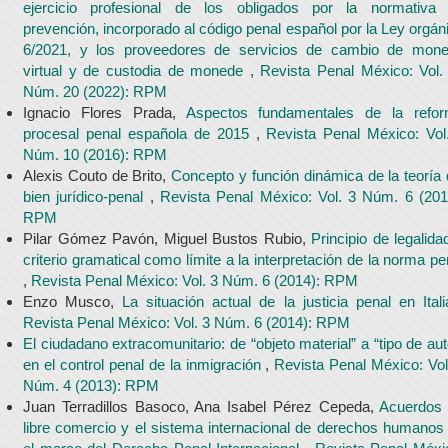
ejercicio profesional de los obligados por la normativa
prevención, incorporado al código penal español por la Ley orgán
6/2021, y los proveedores de servicios de cambio de mon
virtual y de custodia de monede
,
Revista Penal México: Vol.
Núm. 20 (2022): RPM
Ignacio Flores Prada,
Aspectos fundamentales de la refo
procesal penal española de 2015
,
Revista Penal México: Vol
Núm. 10 (2016): RPM
Alexis Couto de Brito,
Concepto y función dinámica de la teoría 
bien jurídico-penal
,
Revista Penal México: Vol. 3 Núm. 6 (201
RPM
Pilar Gómez Pavón, Miguel Bustos Rubio,
Principio de legalida
criterio gramatical como límite a la interpretación de la norma pe
,
Revista Penal México: Vol. 3 Núm. 6 (2014): RPM
Enzo Musco,
La situación actual de la justicia penal en Ital
Revista Penal México: Vol. 3 Núm. 6 (2014): RPM
El ciudadano extracomunitario: de “objeto material” a “tipo de aut
en el control penal de la inmigración
,
Revista Penal México: Vol
Núm. 4 (2013): RPM
Juan Terradillos Basoco, Ana Isabel Pérez Cepeda,
Acuerdos
libre comercio y el sistema internacional de derechos humanos