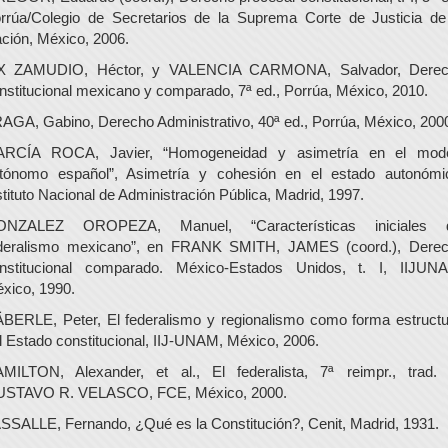
rrúa/Colegio de Secretarios de la Suprema Corte de Justicia de
ción, México, 2006.
X ZAMUDIO, Héctor, y VALENCIA CARMONA, Salvador, Dere
nstitucional mexicano y comparado, 7ª ed., Porrúa, México, 2010.
AGA, Gabino, Derecho Administrativo, 40ª ed., Porrúa, México, 200
RCÍA ROCA, Javier, “Homogeneidad y asimetría en el mod
tónomo español”, Asimetría y cohesión en el estado autonómi
stituto Nacional de Administración Pública, Madrid, 1997.
ONZALEZ OROPEZA, Manuel, “Características iniciales d
deralismo mexicano”, en FRANK SMITH, JAMES (coord.), Dere
nstitucional comparado. México-Estados Unidos, t. I, IIJUN
xico, 1990.
BERLE, Peter, El federalismo y regionalismo como forma estructu
l Estado constitucional, IIJ-UNAM, México, 2006.
MILTON, Alexander, et al., El federalista, 7ª reimpr., trad.
STAVO R. VELASCO, FCE, México, 2000.
SSALLE, Fernando, ¿Qué es la Constitución?, Cenit, Madrid, 1931.