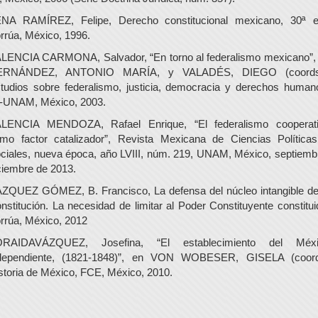
NA RAMÍREZ, Felipe, Derecho constitucional mexicano, 30ª e
rrúa, México, 1996.
LENCIA CARMONA, Salvador, “En torno al federalismo mexicano”,
ERNÁNDEZ, ANTONIO MARÍA, y VALADÉS, DIEGO (coords.
tudios sobre federalismo, justicia, democracia y derechos human
J-UNAM, México, 2003.
LENCIA MENDOZA, Rafael Enrique, “El federalismo cooperat
mo factor catalizador”, Revista Mexicana de Ciencias Política
ciales, nueva época, año LVIII, núm. 219, UNAM, México, septiemb
ciembre de 2013.
ZQUEZ GÓMEZ, B. Francisco, La defensa del núcleo intangible de
nstitución. La necesidad de limitar al Poder Constituyente constitui
rrúa, México, 2012
ORAIDAVÁZQUEZ, Josefina, “El establecimiento del Méxi
dependiente, (1821-1848)”, en VON WOBESER, GISELA (coord
storia de México, FCE, México, 2010.