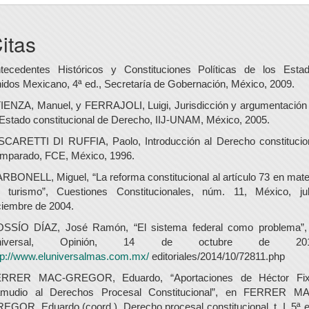
itas
tecedentes Históricos y Constituciones Políticas de los Esta
idos Mexicano, 4ª ed., Secretaría de Gobernación, México, 2009.
IENZA, Manuel, y FERRAJOLI, Luigi, Jurisdicción y argumentación
 Estado constitucional de Derecho, IIJ-UNAM, México, 2005.
SCARETTI DI RUFFIA, Paolo, Introducción al Derecho constitucio
mparado, FCE, México, 1996.
RBONELL, Miguel, “La reforma constitucional al artículo 73 en mate
 turismo”, Cuestiones Constitucionales, núm. 11, México, jul
ciembre de 2004.
SSÍO DÍAZ, José Ramón, “El sistema federal como problema”,
niversal, Opinión, 14 de octubre de 201
tp://www.eluniversalmas.com.mx/
editoriales/2014/10/72811.php
ERRER MAC-GREGOR, Eduardo, “Aportaciones de Héctor Fi
mudio al Derechos Procesal Constitucional”, en FERRER M
EGOR, Eduardo (coord.), Derecho procesal constitucional, t. I, 5ª e