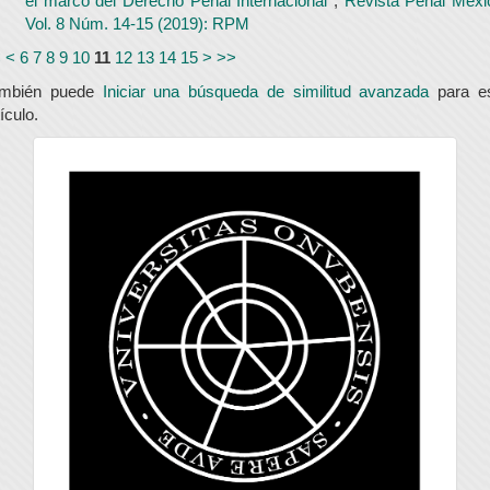
el marco del Derecho Penal Internacional
,
Revista Penal Méxi
Vol. 8 Núm. 14-15 (2019): RPM
<
<
6
7
8
9
10
11
12
13
14
15
>
>>
ambién puede
Iniciar una búsqueda de similitud avanzada
para e
tículo.
universidad