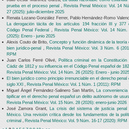
prueba en el proceso penal
,
Revista Penal México: Vol. 14 N
27 (2025): julio-diciembre 2025
Renata Lozano González Ferrer, Pablo Hernández-Romo Valenc
La derogación tácita de los artículos 194 fracción III y 377 
Código Penal Federal
,
Revista Penal México: Vol. 14 Núm.
(2025): Enero - junio 2025
Alexis Couto de Brito,
Concepto y función dinámica de la teoría 
bien jurídico-penal
,
Revista Penal México: Vol. 3 Núm. 6 (201
RPM
Juan Carlos Ferré Olivé,
Política criminal en la Constitución
Cádiz de 1812 y su influencia en el Código Penal español de 18
Revista Penal México: Vol. 14 Núm. 26 (2025): Enero - junio 202
El bien jurídico como principio irrenunciable en el derecho penal 
siglo XXI
,
Revista Penal México: Vol. 1 Núm. 1 (2011): RPM
Miguel Ángel Fernández-Salinero San Martín,
La conveniencia
tipificar en el derecho penal español un delito autónomo de usur
Revista Penal México: Vol. 15 Núm. 28 (2026): enero-junio 2026
José Zamora Grant,
La crisis del sistema de justicia penal
México. Una revisión crítica desde los fundamentos de la polít
criminal
,
Revista Penal México: Vol. 9 Núm. 16-17 (2020): RPM