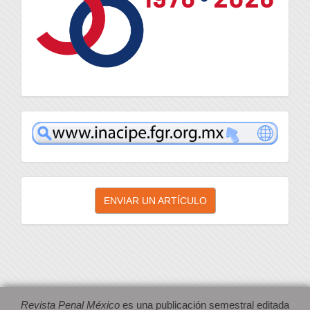
inacipe
Enviar
ENVIAR UN ARTÍCULO
un
artículo
Revista Penal México
es una publicación semestral editada