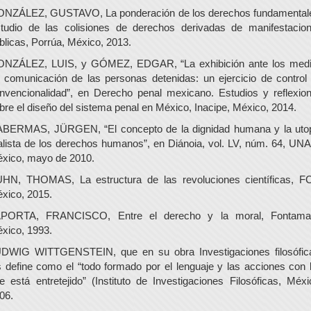
NZÁLEZ, GUSTAVO, La ponderación de los derechos fundamental
tudio de las colisiones de derechos derivadas de manifestacio
blicas, Porrúa, México, 2013.
NZÁLEZ, LUIS, y GÓMEZ, EDGAR, “La exhibición ante los med
 comunicación de las personas detenidas: un ejercicio de control
nvencionalidad”, en Derecho penal mexicano. Estudios y reflexio
bre el diseño del sistema penal en México, Inacipe, México, 2014.
BERMAS, JÜRGEN, “El concepto de la dignidad humana y la uto
alista de los derechos humanos”, en Diánoia, vol. LV, núm. 64, UN
xico, mayo de 2010.
HN, THOMAS, La estructura de las revoluciones científicas, F
xico, 2015.
PORTA, FRANCISCO, Entre el derecho y la moral, Fontama
xico, 1993.
DWIG WITTGENSTEIN, que en su obra Investigaciones filosófic
s define como el “todo formado por el lenguaje y las acciones con 
e está entretejido” (Instituto de Investigaciones Filosóficas, Méxi
06.