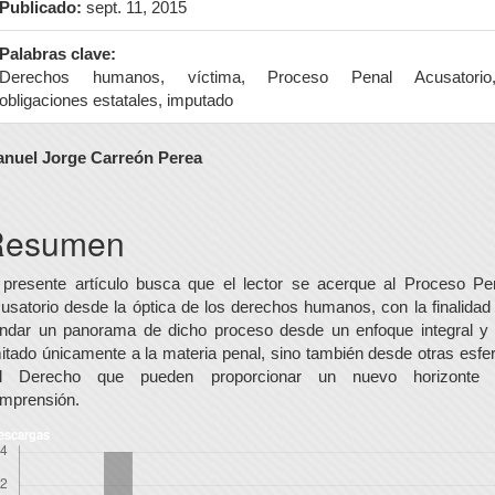
Publicado:
sept. 11, 2015
Palabras clave:
Derechos humanos, víctima, Proceso Penal Acusatorio
obligaciones estatales, imputado
ontenido
nuel Jorge Carreón Perea
rincipal
el
Resumen
rtículo
 presente artículo busca que el lector se acerque al Proceso Pe
usatorio desde la óptica de los derechos humanos, con la finalidad
indar un panorama de dicho proceso desde un enfoque integral y
mitado únicamente a la materia penal, sino también desde otras esfe
l Derecho que pueden proporcionar un nuevo horizonte
mprensión.
escargas