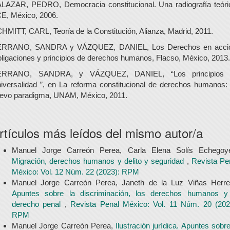
LAZAR, PEDRO, Democracia constitucional. Una radiografía teóri
E, México, 2006.
HMITT, CARL, Teoría de la Constitución, Alianza, Madrid, 2011.
RRANO, SANDRA y VÁZQUEZ, DANIEL, Los Derechos en acci
ligaciones y principios de derechos humanos, Flacso, México, 2013.
ERRANO, SANDRA, y VÁZQUEZ, DANIEL, “Los principios 
iversalidad ”, en La reforma constitucional de derechos humanos:
evo paradigma, UNAM, México, 2011.
rtículos más leídos del mismo autor/a
Manuel Jorge Carreón Perea, Carla Elena Solís Echegoy
Migración, derechos humanos y delito y seguridad
,
Revista Pe
México: Vol. 12 Núm. 22 (2023): RPM
Manuel Jorge Carreón Perea, Janeth de la Luz Viñas Herre
Apuntes sobre la discriminación, los derechos humanos y
derecho penal
,
Revista Penal México: Vol. 11 Núm. 20 (202
RPM
Manuel Jorge Carreón Perea,
Ilustración jurídica. Apuntes sobre