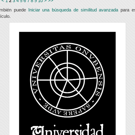
<
<
1
2
3
4
5
6
7
8
9
10
>
>>
ambién puede
Iniciar una búsqueda de similitud avanzada
para e
tículo.
universidad