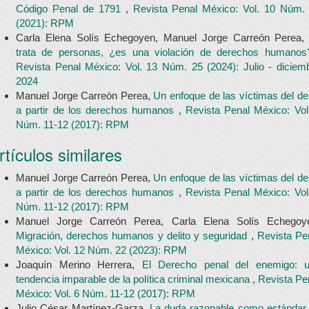
Código Penal de 1791
,
Revista Penal México: Vol. 10 Núm.
(2021): RPM
Carla Elena Solís Echegoyen, Manuel Jorge Carreón Perea
trata de personas, ¿es una violación de derechos humano
Revista Penal México: Vol. 13 Núm. 25 (2024): Julio - diciem
2024
Manuel Jorge Carreón Perea,
Un enfoque de las víctimas del del
a partir de los derechos humanos
,
Revista Penal México: Vol
Núm. 11-12 (2017): RPM
rtículos similares
Manuel Jorge Carreón Perea,
Un enfoque de las víctimas del del
a partir de los derechos humanos
,
Revista Penal México: Vol
Núm. 11-12 (2017): RPM
Manuel Jorge Carreón Perea, Carla Elena Solís Echegoy
Migración, derechos humanos y delito y seguridad
,
Revista Pe
México: Vol. 12 Núm. 22 (2023): RPM
Joaquín Merino Herrera,
El Derecho penal del enemigo: 
tendencia imparable de la política criminal mexicana
,
Revista Pe
México: Vol. 6 Núm. 11-12 (2017): RPM
Julio César Martínez-Garza,
La duda razonable como estándar