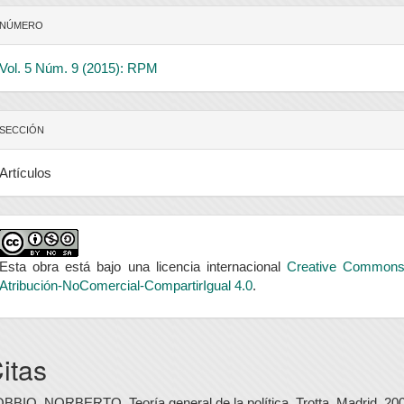
NÚMERO
Vol. 5 Núm. 9 (2015): RPM
SECCIÓN
Artículos
Esta obra está bajo una licencia internacional
Creative Common
Atribución-NoComercial-CompartirIgual 4.0
.
itas
BBIO, NORBERTO, Teoría general de la política, Trotta, Madrid, 20