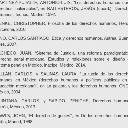
RTÍNEZ-PUJALTE, ANTONIO-LUIS, “Los derechos humanos c
rechos inalienables”, en BALLESTEROS, JESÚS (coord.), Derec
manos, Tecnos, Madrid, 1992.
NKE, CHRISTOPHER, Filosofía de los derechos humanos, Herd
rcelona, 2010.
NO, CARLOS SANTIAGO, Ética y derechos humanos, Astrea, Bue
res, 2007.
CHECO, JUAN, “Sistema de Justicia, una reforma paradigmátic
recho penal mexicano. Estudios y reflexiones sobre el diseño 
stema penal en México, Inacipe, México, 2014.
LLÁN, CARLOS, y SALINAS, LAURA, “La tutela de los derec
manos en México (derechos humanos y políticas públicas en
ucación mexicana)”, en La palabra y los derechos humanos, CN
xico, 2004.
UINTANA, CARLOS, y SABIDO, PENICHE, Derechos humano
rrúa, México, 2013.
WLS, JOHN, “El derecho de gentes”, en De los derechos human
otta, Madrid, 1998.