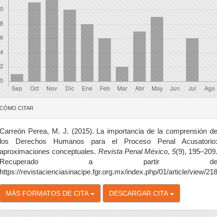
etalles
CÓMO CITAR
el
rtículo
Carreón Perea, M. J. (2015). La importancia de la comprensión d
los Derechos Humanos para el Proceso Penal Acusatorio
aproximaciones conceptuales.
Revista Penal México
,
5
(9), 195–209
Recuperado a partir d
https://revistacienciasinacipe.fgr.org.mx/index.php/01/article/view/21
MÁS FORMATOS DE CITA
DESCARGAR CITA