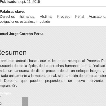
Publicado:
sept. 11, 2015
Palabras clave:
Derechos humanos, víctima, Proceso Penal Acusatorio
obligaciones estatales, imputado
ontenido
nuel Jorge Carreón Perea
rincipal
el
Resumen
rtículo
 presente artículo busca que el lector se acerque al Proceso Pe
usatorio desde la óptica de los derechos humanos, con la finalidad
indar un panorama de dicho proceso desde un enfoque integral y
mitado únicamente a la materia penal, sino también desde otras esfe
l Derecho que pueden proporcionar un nuevo horizonte
mprensión.
escargas