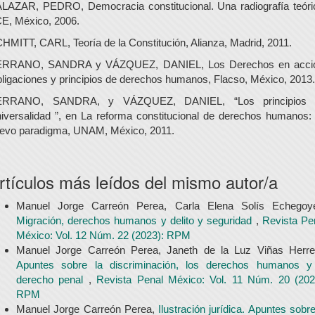
LAZAR, PEDRO, Democracia constitucional. Una radiografía teóri
E, México, 2006.
HMITT, CARL, Teoría de la Constitución, Alianza, Madrid, 2011.
RRANO, SANDRA y VÁZQUEZ, DANIEL, Los Derechos en acci
ligaciones y principios de derechos humanos, Flacso, México, 2013.
ERRANO, SANDRA, y VÁZQUEZ, DANIEL, “Los principios 
iversalidad ”, en La reforma constitucional de derechos humanos:
evo paradigma, UNAM, México, 2011.
rtículos más leídos del mismo autor/a
Manuel Jorge Carreón Perea, Carla Elena Solís Echegoy
Migración, derechos humanos y delito y seguridad
,
Revista Pe
México: Vol. 12 Núm. 22 (2023): RPM
Manuel Jorge Carreón Perea, Janeth de la Luz Viñas Herre
Apuntes sobre la discriminación, los derechos humanos y
derecho penal
,
Revista Penal México: Vol. 11 Núm. 20 (202
RPM
Manuel Jorge Carreón Perea,
Ilustración jurídica. Apuntes sobre