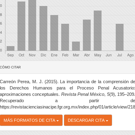
etalles
CÓMO CITAR
el
rtículo
Carreón Perea, M. J. (2015). La importancia de la comprensión d
los Derechos Humanos para el Proceso Penal Acusatorio
aproximaciones conceptuales.
Revista Penal México
,
5
(9), 195–209
Recuperado a partir d
https://revistacienciasinacipe.fgr.org.mx/index.php/01/article/view/21
MÁS FORMATOS DE CITA
DESCARGAR CITA