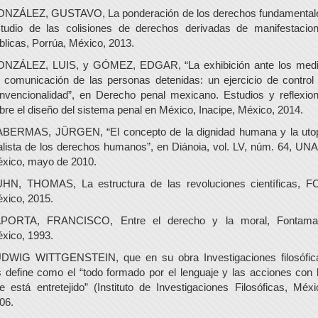
NZÁLEZ, GUSTAVO, La ponderación de los derechos fundamental
tudio de las colisiones de derechos derivadas de manifestacio
blicas, Porrúa, México, 2013.
NZÁLEZ, LUIS, y GÓMEZ, EDGAR, “La exhibición ante los med
 comunicación de las personas detenidas: un ejercicio de control
nvencionalidad”, en Derecho penal mexicano. Estudios y reflexio
bre el diseño del sistema penal en México, Inacipe, México, 2014.
BERMAS, JÜRGEN, “El concepto de la dignidad humana y la uto
alista de los derechos humanos”, en Diánoia, vol. LV, núm. 64, UN
xico, mayo de 2010.
HN, THOMAS, La estructura de las revoluciones científicas, F
xico, 2015.
PORTA, FRANCISCO, Entre el derecho y la moral, Fontama
xico, 1993.
DWIG WITTGENSTEIN, que en su obra Investigaciones filosófic
s define como el “todo formado por el lenguaje y las acciones con 
e está entretejido” (Instituto de Investigaciones Filosóficas, Méxi
06.