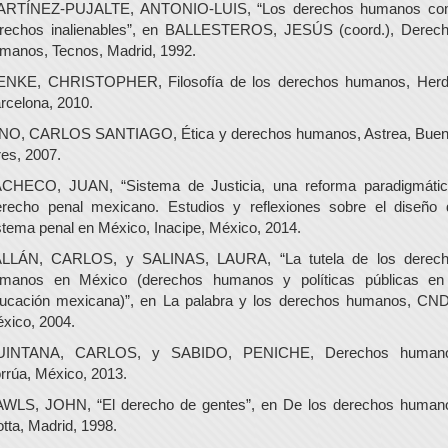
RTÍNEZ-PUJALTE, ANTONIO-LUIS, “Los derechos humanos c
rechos inalienables”, en BALLESTEROS, JESÚS (coord.), Derec
manos, Tecnos, Madrid, 1992.
NKE, CHRISTOPHER, Filosofía de los derechos humanos, Herd
rcelona, 2010.
NO, CARLOS SANTIAGO, Ética y derechos humanos, Astrea, Bue
res, 2007.
CHECO, JUAN, “Sistema de Justicia, una reforma paradigmátic
recho penal mexicano. Estudios y reflexiones sobre el diseño 
stema penal en México, Inacipe, México, 2014.
LLÁN, CARLOS, y SALINAS, LAURA, “La tutela de los derec
manos en México (derechos humanos y políticas públicas en
ucación mexicana)”, en La palabra y los derechos humanos, CN
xico, 2004.
UINTANA, CARLOS, y SABIDO, PENICHE, Derechos humano
rrúa, México, 2013.
WLS, JOHN, “El derecho de gentes”, en De los derechos human
otta, Madrid, 1998.