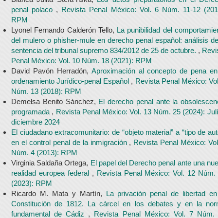
penal polaco
,
Revista Penal México: Vol. 6 Núm. 11-12 (201
RPM
Lyonel Fernando Calderón Tello,
La punibilidad del comportamie
del mulero o phisher-mule en derecho penal español: análisis de
sentencia del tribunal supremo 834/2012 de 25 de octubre.
,
Revi
Penal México: Vol. 10 Núm. 18 (2021): RPM
David Pavón Herradón,
Aproximación al concepto de pena en
ordenamiento Jurídico-penal Español
,
Revista Penal México: Vol
Núm. 13 (2018): RPM
Demelsa Benito Sánchez,
El derecho penal ante la obsolescen
programada
,
Revista Penal México: Vol. 13 Núm. 25 (2024): Juli
diciembre 2024
El ciudadano extracomunitario: de “objeto material” a “tipo de aut
en el control penal de la inmigración
,
Revista Penal México: Vol
Núm. 4 (2013): RPM
Virginia Saldaña Ortega,
El papel del Derecho penal ante una nu
realidad europea federal
,
Revista Penal México: Vol. 12 Núm.
(2023): RPM
Ricardo M. Mata y Martín,
La privación penal de libertad en
Constitución de 1812. La cárcel en los debates y en la no
fundamental de Cádiz
,
Revista Penal México: Vol. 7 Núm.