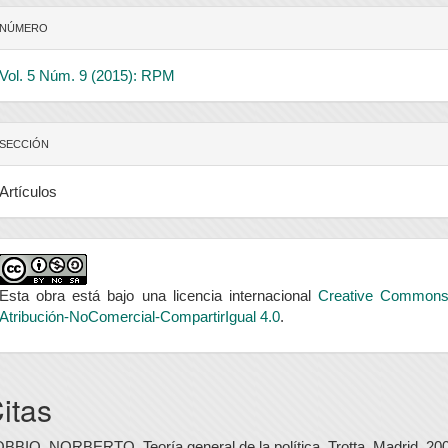
NÚMERO
Vol. 5 Núm. 9 (2015): RPM
SECCIÓN
Artículos
Esta obra está bajo una licencia internacional
Creative Common
Atribución-NoComercial-CompartirIgual 4.0
.
itas
BBIO, NORBERTO, Teoría general de la política, Trotta, Madrid, 20