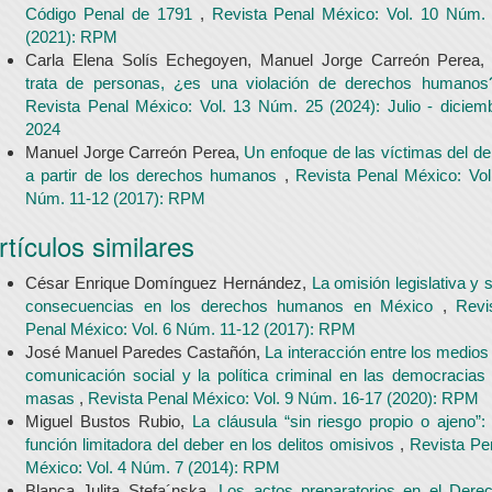
Código Penal de 1791
,
Revista Penal México: Vol. 10 Núm.
(2021): RPM
Carla Elena Solís Echegoyen, Manuel Jorge Carreón Perea
trata de personas, ¿es una violación de derechos humano
Revista Penal México: Vol. 13 Núm. 25 (2024): Julio - diciem
2024
Manuel Jorge Carreón Perea,
Un enfoque de las víctimas del del
a partir de los derechos humanos
,
Revista Penal México: Vol
Núm. 11-12 (2017): RPM
rtículos similares
César Enrique Domínguez Hernández,
La omisión legislativa y 
consecuencias en los derechos humanos en México
,
Revi
Penal México: Vol. 6 Núm. 11-12 (2017): RPM
José Manuel Paredes Castañón,
La interacción entre los medios
comunicación social y la política criminal en las democracias
masas
,
Revista Penal México: Vol. 9 Núm. 16-17 (2020): RPM
Miguel Bustos Rubio,
La cláusula “sin riesgo propio o ajeno”:
función limitadora del deber en los delitos omisivos
,
Revista Pe
México: Vol. 4 Núm. 7 (2014): RPM
Blanca Julita Stefa´nska,
Los actos preparatorios en el Dere