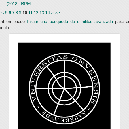
(2018): RPM
<
<
5
6
7
8
9
10
11
12
13
14
>
>>
ambién puede
Iniciar una búsqueda de similitud avanzada
para e
tículo.
universidad