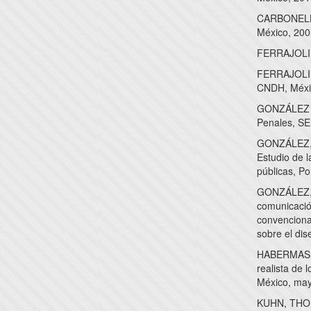
CARBONELL,
México, 200
FERRAJOLI, 
FERRAJOLI, 
CNDH, Méxi
GONZÁLEZ P
Penales, SE
GONZÁLEZ, 
Estudio de 
públicas, Po
GONZÁLEZ, 
comunicación
convenciona
sobre el dis
HABERMAS, J
realista de
México, may
KUHN, THOMA