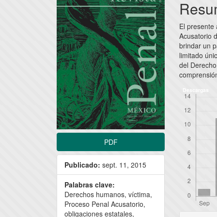
lateral
princi
Resu
del
del
El presente 
artículo
artícu
Acusatorio d
brindar un 
limitado úni
del Derecho
comprensió
Descargas
PDF
Publicado:
sept. 11, 2015
Palabras clave:
Derechos humanos, víctima,
Proceso Penal Acusatorio,
obligaciones estatales,