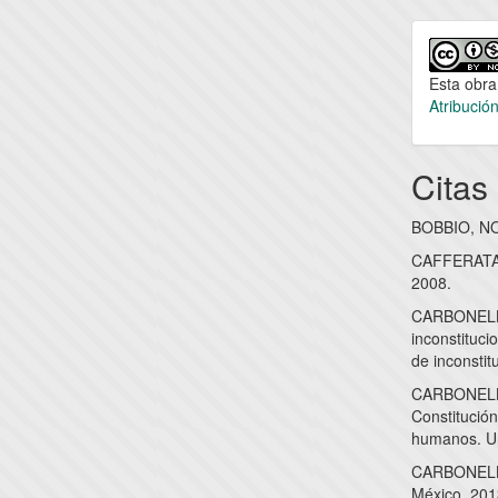
Esta obra
Atribució
Citas
BOBBIO, NOR
CAFFERATA,
2008.
CARBONELL,
inconstituc
de inconsti
CARBONELL, 
Constitució
humanos. Un
CARBONELL,
México, 201