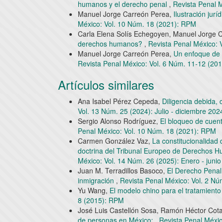
humanos y el derecho penal
,
Revista Penal 
Manuel Jorge Carreón Perea,
Ilustración jur
México: Vol. 10 Núm. 18 (2021): RPM
Carla Elena Solís Echegoyen, Manuel Jorge 
derechos humanos?
,
Revista Penal México: V
Manuel Jorge Carreón Perea,
Un enfoque de l
Revista Penal México: Vol. 6 Núm. 11-12 (20
Artículos similares
Ana Isabel Pérez Cepeda,
Diligencia debida, 
Vol. 13 Núm. 25 (2024): Julio - diciembre 202
Sergio Alonso Rodríguez,
El bloqueo de cuen
Penal México: Vol. 10 Núm. 18 (2021): RPM
Carmen González Vaz,
La constitucionalidad 
doctrina del Tribunal Europeo de Derechos H
México: Vol. 14 Núm. 26 (2025): Enero - juni
Juan M. Terradillos Basoco,
El Derecho Penal 
inmigración
,
Revista Penal México: Vol. 2 N
Yu Wang,
El modelo chino para el tratamiento
8 (2015): RPM
José Luis Castellón Sosa, Ramón Héctor Cot
de personas en México:
,
Revista Penal Méxic