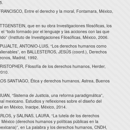
5.
ANCISCO, Entre el derecho y la moral, Fontamara, México,
GENSTEIN, que en su obra Investigaciones filosóficas, los
el “todo formado por el lenguaje y las acciones con las que
jido” (Instituto de Investigaciones Filosóficas, México, 2006.
UJALTE, ANTONIO-LUIS, “Los derechos humanos como
alienables”, en BALLESTEROS, JESÚS (coord.), Derechos
cnos, Madrid, 1992.
ISTOPHER, Filosofía de los derechos humanos, Herder,
2010.
OS SANTIAGO, Ética y derechos humanos, Astrea, Buenos
AN, “Sistema de Justicia, una reforma paradigmática”,
al mexicano. Estudios y reflexiones sobre el diseño del
al en México, Inacipe, México, 2014.
LOS, y SALINAS, LAURA, “La tutela de los derechos
México (derechos humanos y políticas públicas en la
exicana)”, en La palabra y los derechos humanos, CNDH,