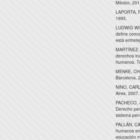
México, 201
LAPORTA, FR
1993.
LUDWIG WITT
define como 
está entrete
MARTÍNEZ-P
derechos in
humanos, Te
MENKE, CHR
Barcelona, 
NINO, CARL
Aires, 2007.
PACHECO, JU
Derecho pen
sistema pen
PALLÁN, CAR
humanos en 
educación m