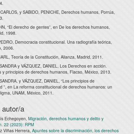
4.
CARLOS, y SABIDO, PENICHE, Derechos humanos, Porrúa,
3.
, “El derecho de gentes”, en De los derechos humanos,
id, 1998.
DRO, Democracia constitucional. Una radiografía teórica,
, 2006.
RL, Teoría de la Constitución, Alianza, Madrid, 2011.
ANDRA y VÁZQUEZ, DANIEL, Los Derechos en acción.
s y principios de derechos humanos, Flacso, México, 2013.
ANDRA, y VÁZQUEZ, DANIEL, “Los principios de
ad ”, en La reforma constitucional de derechos humanos: un
digma, UNAM, México, 2011.
 autor/a
lís Echegoyen,
Migración, derechos humanos y delito y
m. 22 (2023): RPM
z Viñas Herrera,
Apuntes sobre la discriminación, los derechos