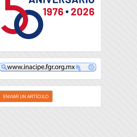
inacipe
nviar
ENVIAR UN ARTÍCULO
n
rtículo