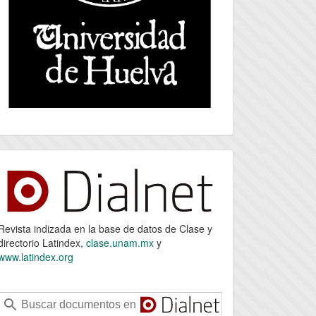
index
Revista indizada en la base de datos de Clase y
directorio Latindex,
clase.unam.mx
y
www.latindex.org