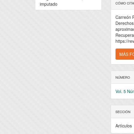
Detal
CÓMO CIT
imputado
del
Carreón P
artícu
Derechos
aproxima
Recuperad
https://re
MÁS F
NÚMERO
Vol. 5 Nú
SECCIÓN
Artículos