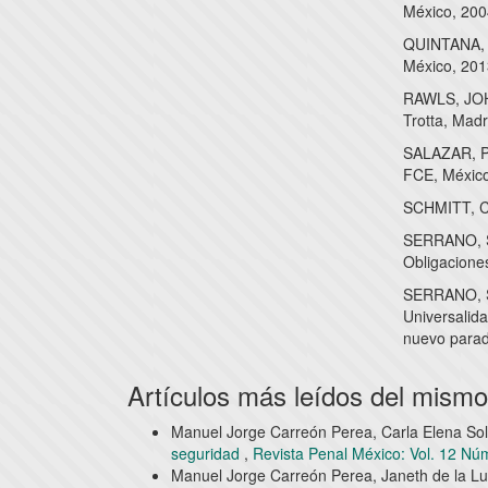
México, 200
QUINTANA, 
México, 201
RAWLS, JOHN
Trotta, Madr
SALAZAR, PE
FCE, México
SCHMITT, CA
SERRANO, S
Obligacione
SERRANO, S
Universalid
nuevo para
Artículos más leídos del mismo
Manuel Jorge Carreón Perea, Carla Elena So
seguridad
,
Revista Penal México: Vol. 12 Nú
Manuel Jorge Carreón Perea, Janeth de la Lu