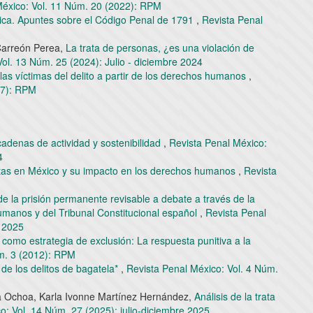
México: Vol. 11 Núm. 20 (2022): RPM
ídica. Apuntes sobre el Código Penal de 1791
,
Revista Penal
Carreón Perea,
La trata de personas, ¿es una violación de
ol. 13 Núm. 25 (2024): Julio - diciembre 2024
as víctimas del delito a partir de los derechos humanos
,
17): RPM
cadenas de actividad y sostenibilidad
,
Revista Penal México:
4
tas en México y su impacto en los derechos humanos
,
Revista
de la prisión permanente revisable a debate a través de la
umanos y del Tribunal Constitucional español
,
Revista Penal
o 2025
como estrategia de exclusión: La respuesta punitiva a la
úm. 3 (2012): RPM
 de los delitos de bagatela*
,
Revista Penal México: Vol. 4 Núm.
a Ochoa, Karla Ivonne Martínez Hernández,
Análisis de la trata
o: Vol. 14 Núm. 27 (2025): julio-diciembre 2025