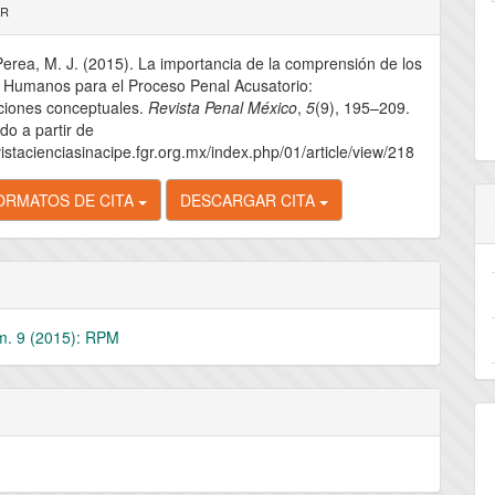
les
AR
erea, M. J. (2015). La importancia de la comprensión de los
lo
 Humanos para el Proceso Penal Acusatorio:
ciones conceptuales.
Revista Penal México
,
5
(9), 195–209.
o a partir de
vistacienciasinacipe.fgr.org.mx/index.php/01/article/view/218
ORMATOS DE CITA
DESCARGAR CITA
m. 9 (2015): RPM