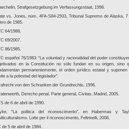
aechelin, Strafgesetzgebung im Verfassungsstaat, 1998.
ate vs. Jones, núm. 4FA-S84-2933, Tribunal Supremo de Alaska, 7
ero de 1985.
C 64/1988.
C 69/2007.
C 86/1985.
C español 76/1983: “La voluntad y racionalidad del poder constituye
jetivados en la Constitución no sólo fundan en su origen, sino 
ndamentan permanentemente, el orden jurídico estatal y suponen
mite a la potestad del legislador”.
rafrecht von den Schranken der Grundrechte, 1996.
ratenwerth, Derecho penal. Parte general, Civitas, Madrid, 2005.
S de 6 de abril de 1990.
ylor, “La politica del riconoscimento”, en Habermas y Tayl
lticulturalismo. Lotte per il riconoscimento, Feltrinelli, 2008.
 de 5 de abril de 1984.