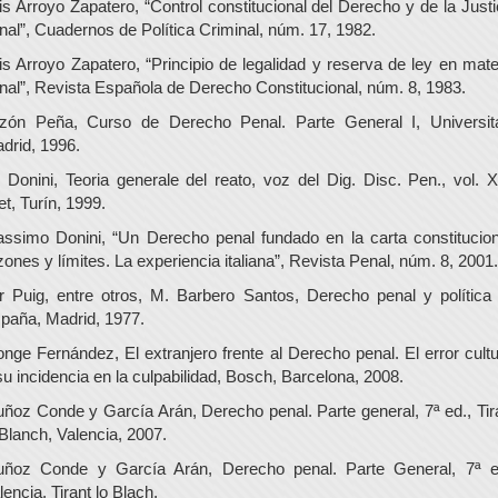
is Arroyo Zapatero, “Control constitucional del Derecho y de la Justi
nal”, Cuadernos de Política Criminal, núm. 17, 1982.
is Arroyo Zapatero, “Principio de legalidad y reserva de ley en mate
nal”, Revista Española de Derecho Constitucional, núm. 8, 1983.
zón Peña, Curso de Derecho Penal. Parte General I, Universit
drid, 1996.
 Donini, Teoria generale del reato, voz del Dig. Disc. Pen., vol. X
et, Turín, 1999.
ssimo Donini, “Un Derecho penal fundado en la carta constitucion
zones y límites. La experiencia italiana”, Revista Penal, núm. 8, 2001.
r Puig, entre otros, M. Barbero Santos, Derecho penal y política
paña, Madrid, 1977.
nge Fernández, El extranjero frente al Derecho penal. El error cultu
su incidencia en la culpabilidad, Bosch, Barcelona, 2008.
ñoz Conde y García Arán, Derecho penal. Parte general, 7ª ed., Tir
 Blanch, Valencia, 2007.
ñoz Conde y García Arán, Derecho penal. Parte General, 7ª e
lencia, Tirant lo Blach.