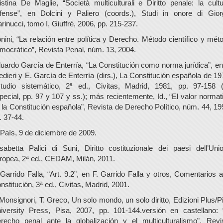
istina De Maglie, “Società multiculturali e Diritto penale: la cultu
fense”, en Dolcini y Paliero (coords.), Studi in onore di Gior
rinucci, tomo I, Giuffrè, 2006, pp. 215-237.
nini, “La relación entre política y Derecho. Método científico y mét
mocrático”, Revista Penal, núm. 13, 2004.
uardo García de Enterría, “La Constitución como norma jurídica”, en
edieri y E. García de Enterría (dirs.), La Constitución española de 19
tudio sistemático, 2ª ed., Civitas, Madrid, 1981, pp. 97-158 
pecial, pp. 97 y 107 y ss.); más recientemente, Id., “El valor normat
 la Constitución española”, Revista de Derecho Político, núm. 44, 19
. 37-44.
 País, 9 de diciembre de 2009.
isabetta Palici di Suni, Diritto costituzionale dei paesi dell’Uni
ropea, 2ª ed., CEDAM, Milán, 2011.
 Garrido Falla, “Art. 9.2”, en F. Garrido Falla y otros, Comentarios a
nstitución, 3ª ed., Civitas, Madrid, 2001.
 Monsignori, T. Greco, Un solo mondo, un solo diritto, Edizioni Plus/P
iversity Press, Pisa, 2007, pp. 101-144.versión en castellano: 
recho penal ante la globalización y el multiculturalismo”, Revi