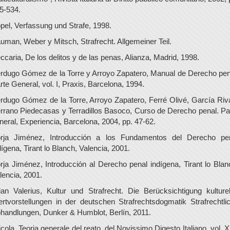
5-534.
pel, Verfassung und Strafe, 1998.
uman, Weber y Mitsch, Strafrecht. Allgemeiner Teil.
ccaria, De los delitos y de las penas, Alianza, Madrid, 1998.
rdugo Gómez de la Torre y Arroyo Zapatero, Manual de Derecho pen
rte General, vol. I, Praxis, Barcelona, 1994.
rdugo Gómez de la Torre, Arroyo Zapatero, Ferré Olivé, García Riv
rrano Piedecasas y Terradillos Basoco, Curso de Derecho penal. Pa
neral, Experiencia, Barcelona, 2004, pp. 47-62.
rja Jiménez, Introducción a los Fundamentos del Derecho pe
dígena, Tirant lo Blanch, Valencia, 2001.
rja Jiménez, Introducción al Derecho penal indígena, Tirant lo Blan
lencia, 2001.
ian Valerius, Kultur und Strafrecht. Die Berücksichtigung kulturel
rtvorstellungen in der deutschen Strafrechtsdogmatik Strafrechtli
handlungen, Dunker & Humblot, Berlín, 2011.
icola, Teoria generale del reato, del Novissimo Digesto Italiano, vol. X