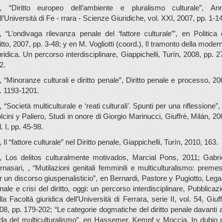
., “Diritto europeo dell’ambiente e pluralismo culturale”, Ann
ll’Università di Fe - rrara - Scienze Giuridiche, vol. XXI, 2007, pp. 1-14
., “L’ondivaga rilevanza penale del ‘fattore culturale’”, en Politica 
ritto, 2007, pp. 3-48; y en M. Vogliotti (coord.), Il tramonto della modern
uridica. Un percorso interdisciplinare, Giappichelli, Turín, 2008, pp. 2
2.
., “Minoranze culturali e diritto penale”, Diritto penale e processo, 20
. 1193-1201.
., “Società multiculturale e ‘reati culturali’. Spunti per una riflessione”,
lcini y Paliero, Studi in onore di Giorgio Marinucci, Giuffrè, Milán, 20
l. I, pp. 45-98.
., Il “fattore culturale” nel Diritto penale, Giappichelli, Turín, 2010, 163.
., Los delitos culturalmente motivados, Marcial Pons, 2011; Gabri
rnasari, , “Mutilazioni genitali femminili e multiculturalismo: preme
r un discorso giuspenalisticio”, en Bernardi, Pastore y Pugiotto, Legal
nale e crisi del diritto, oggi: un percorso interdisciplinare, Pubblicazi
lla Facoltà giuridica dell’Università di Ferrara, serie II, vol. 54, Giuff
08, pp. 179-202; “Le categorie dogmatiche del diritto penale davanti a
ida del multiculturalismo”, en Hassemer, Kempf y Moccia, In dubio 