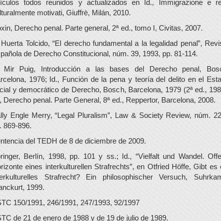
tículos todos reunidos y actualizados en Id., Immigrazione e re
lturalmente motivati, Giuffrè, Milán, 2010.
xin, Derecho penal. Parte general, 2ª ed., tomo I, Civitas, 2007.
 Huerta Tolcido, “El derecho fundamental a la legalidad penal”, Revi
pañola de Derecho Constitucional, núm. 39, 1993, pp. 81-114.
 Mir Puig, Introducción a las bases del Derecho penal, Bos
rcelona, 1976; Id., Función de la pena y teoría del delito en el Est
cial y democrático de Derecho, Bosch, Barcelona, 1979 (2ª ed., 198
., Derecho penal. Parte General, 8ª ed., Reppertor, Barcelona, 2008.
lly Engle Merry, “Legal Pluralism”, Law & Society Review, núm. 22
. 869-896.
ntencia del TEDH de 8 de diciembre de 2009.
ringer, Berlín, 1998, pp. 101 y ss.; Id., “Vielfalt und Wandel. Off
rizonte eines interkulturellen Strafrechts”, en Otfried Höffe, Gibt es 
terkulturelles Strafrecht? Ein philosophischer Versuch, Suhrka
anckurt, 1999.
TC 150/1991, 246/1991, 247/1993, 92/1997
TC de 21 de enero de 1988 y de 19 de julio de 1989.