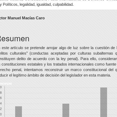
y Políticos, legalidad, igualdad, culpabilidad.
ontenido
ctor Manuel Macías Caro
rincipal
el
Resumen
rtículo
 este artículo se pretende arrojar algo de luz sobre la cuestión de 
elitos culturales” (conductas aceptadas por culturas subalternas 
nstituyen delito de acuerdo con la ley penal). Para ello, considera
s constituciones estatales y los tratados internacionales como fuente
recho penal, intentamos reconstruir un marco constitucional del 
ducir el legítimo ámbito de decisión del legislador en esta materia.
escargas