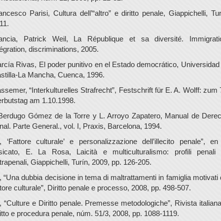
ancesco Parisi, Cultura dell’“altro” e diritto penale, Giappichelli, Tur
11.
ancia, Patrick Weil, La République et sa diversité. Immigrati
tégration, discriminations, 2005.
rcía Rivas, El poder punitivo en el Estado democrático, Universidad
stilla-La Mancha, Cuenca, 1996.
ssemer, “Interkulturelles Strafrecht”, Festschrift für E. A. Wolff: zum 
rbutstag am 1.10.1998.
 Berdugo Gómez de la Torre y L. Arroyo Zapatero, Manual de Dere
nal. Parte General., vol. I, Praxis, Barcelona, 1994.
., ‘Fattore culturale’ e personalizzazione dell’illecito penale”, en
sicato, E. La Rosa, Laicità e multiculturalismo: profili penali
trapenali, Giappichelli, Turín, 2009, pp. 126-205.
., “Una dubbia decisione in tema di maltrattamenti in famiglia motivati 
ttore culturale”, Diritto penale e processo, 2008, pp. 498-507.
., “Culture e Diritto penale. Premesse metodologiche”, Rivista italiana
ritto e procedura penale, núm. 51/3, 2008, pp. 1088-1119.