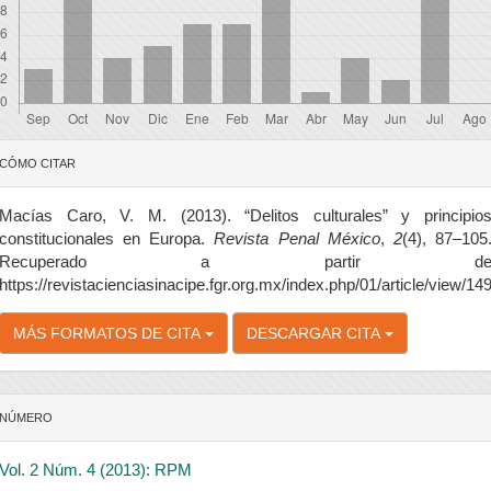
etalles
CÓMO CITAR
el
rtículo
Macías Caro, V. M. (2013). “Delitos culturales” y principio
constitucionales en Europa.
Revista Penal México
,
2
(4), 87–105
Recuperado a partir d
https://revistacienciasinacipe.fgr.org.mx/index.php/01/article/view/14
MÁS FORMATOS DE CITA
DESCARGAR CITA
NÚMERO
Vol. 2 Núm. 4 (2013): RPM