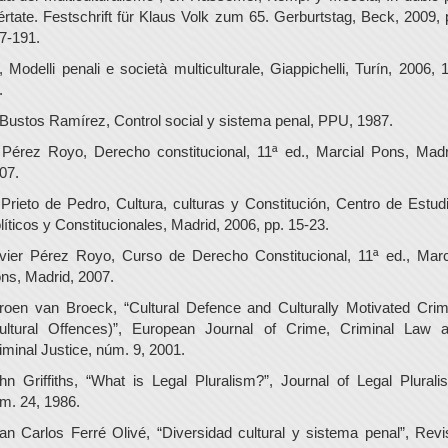
bértate. Festschrift für Klaus Volk zum 65. Gerburtstag, Beck, 2009, 
7-191.
., Modelli penali e società multiculturale, Giappichelli, Turín, 2006, 
.
 Bustos Ramírez, Control social y sistema penal, PPU, 1987.
 Pérez Royo, Derecho constitucional, 11ª ed., Marcial Pons, Madr
07.
 Prieto de Pedro, Cultura, culturas y Constitución, Centro de Estud
líticos y Constitucionales, Madrid, 2006, pp. 15-23.
vier Pérez Royo, Curso de Derecho Constitucional, 11ª ed., Marc
ns, Madrid, 2007.
roen van Broeck, “Cultural Defence and Culturally Motivated Cri
ultural Offences)”, European Journal of Crime, Criminal Law 
iminal Justice, núm. 9, 2001.
hn Griffiths, “What is Legal Pluralism?”, Journal of Legal Plurali
m. 24, 1986.
an Carlos Ferré Olivé, “Diversidad cultural y sistema penal”, Revi