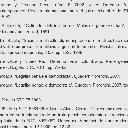
recho y Proceso Penal, núm. 8, 2002, y en Derecho Pe
ntemporáneo. Revista Internacional, núm. 4, julio-septiembre de 20
. 5-42.
 Strijbosch, “Culturele delicten in de Moluske gemeenschap”,
derland Juristenblad, 1991.
bio Basile, “Società multiculturali, immigrazione e reati culturalme
tivati (comprese le mutilazioni genitali femminili)”, Rivista italiana
ritto e procedura penale, 2007, pp. 1297-1345.
rré Olivé y Núñez Paz, Derecho penal colombiano. Parte gener
áñez, Bogotá, D.C., 2010, pp. 72-83.
andaca, “Legalità penale e democracia”, Quaderni fiorentini, 2007.
andaca, “Legalità penale e democrazia”, Quaderni Fiorentini, 2007, t
 2º de la STC 75/1983.
 8º de la STC 59/2008 y Benito Aláez Corral, “El reconocimiento 
nero como fundamento de un trato penal sexualmente diferenciado
opósito de la STC 59/2008”, Repertorio Aranzadi de Jurispruden
nstitucional, núm. 12, 2008, pp. 12-32.