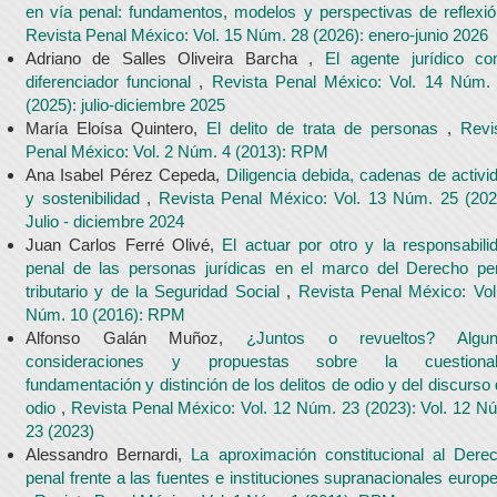
en vía penal: fundamentos, modelos y perspectivas de reflexi
Revista Penal México: Vol. 15 Núm. 28 (2026): enero-junio 2026
Adriano de Salles Oliveira Barcha ,
El agente jurídico c
diferenciador funcional
,
Revista Penal México: Vol. 14 Núm.
(2025): julio-diciembre 2025
María Eloísa Quintero,
El delito de trata de personas
,
Revi
Penal México: Vol. 2 Núm. 4 (2013): RPM
Ana Isabel Pérez Cepeda,
Diligencia debida, cadenas de activi
y sostenibilidad
,
Revista Penal México: Vol. 13 Núm. 25 (202
Julio - diciembre 2024
Juan Carlos Ferré Olivé,
El actuar por otro y la responsabili
penal de las personas jurídicas en el marco del Derecho pe
tributario y de la Seguridad Social
,
Revista Penal México: Vol
Núm. 10 (2016): RPM
Alfonso Galán Muñoz,
¿Juntos o revueltos? Algun
consideraciones y propuestas sobre la cuestionab
fundamentación y distinción de los delitos de odio y del discurso 
odio
,
Revista Penal México: Vol. 12 Núm. 23 (2023): Vol. 12 N
23 (2023)
Alessandro Bernardi,
La aproximación constitucional al Dere
penal frente a las fuentes e instituciones supranacionales europ