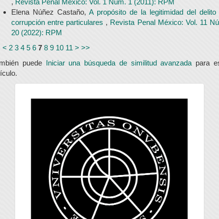
,
Revista Penal México: Vol. 1 Núm. 1 (2011): RPM
Elena Núñez Castaño,
A propósito de la legitimidad del delito
corrupción entre particulares
,
Revista Penal México: Vol. 11 N
20 (2022): RPM
<
<
2
3
4
5
6
7
8
9
10
11
>
>>
ambién puede
Iniciar una búsqueda de similitud avanzada
para e
tículo.
universidad