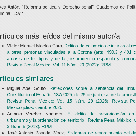
ves Antón, “Reforma política y Derecho penal”, Cuadernos de Polít
iminal, 1977.
rtículos más leídos del mismo autor/a
Víctor Manuel Macías Caro,
Delitos de calumnias e injurias al re
a otras personas vinculadas a la Corona (arts. 490.3 y 491 c
análisis de los tipos y de la jurisprudencia española y europ
Revista Penal México: Vol. 11 Núm. 20 (2022): RPM
rtículos similares
Miguel Abel Souto,
Reflexiones sobre la sentencia del Tribu
Constitucional Español 137/2025, de 26 de junio, sobre la amnist
Revista Penal México: Vol. 15 Núm. 29 (2026): Revista Pe
México julio-diciembre 2026
Antonio Vercher Noguera,
El delito de prevaricación en
urbanismo y la ordenación del territorio
,
Revista Penal México: V
3 Núm. 5 (2013): RPM
José Antonio Posada Pérez,
Sistemas de resarcimiento del d