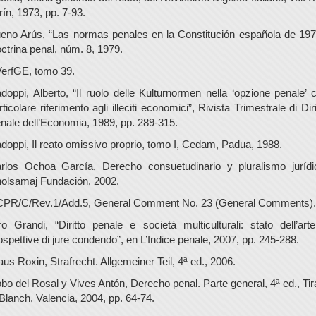
rín, 1973, pp. 7-93.
eno Arús, “Las normas penales en la Constitución española de 197
ctrina penal, núm. 8, 1979.
erfGE, tomo 39.
doppi, Alberto, “Il ruolo delle Kulturnormen nella ‘opzione penale’ 
rticolare riferimento agli illeciti economici”, Rivista Trimestrale di Diri
nale dell’Economia, 1989, pp. 289-315.
doppi, Il reato omissivo proprio, tomo I, Cedam, Padua, 1988.
rlos Ochoa García, Derecho consuetudinario y pluralismo jurídi
olsamaj Fundación, 2002.
PR/C/Rev.1/Add.5, General Comment No. 23 (General Comments).
ro Grandi, “Diritto penale e società multiculturali: stato dell’art
ospettive di jure condendo”, en L’Indice penale, 2007, pp. 245-288.
aus Roxin, Strafrecht. Allgemeiner Teil, 4ª ed., 2006.
bo del Rosal y Vives Antón, Derecho penal. Parte general, 4ª ed., Tir
 Blanch, Valencia, 2004, pp. 64-74.