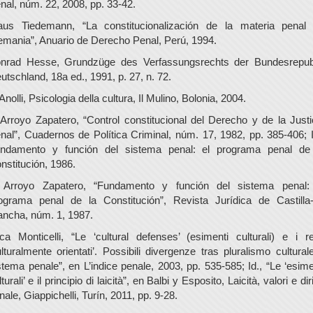
nal, núm. 22, 2008, pp. 33-42.
aus Tiedemann, “La constitucionalización de la materia penal
emania”, Anuario de Derecho Penal, Perú, 1994.
nrad Hesse, Grundzüge des Verfassungsrechts der Bundesrepub
utschland, 18a ed., 1991, p. 27, n. 72.
 Anolli, Psicologia della cultura, Il Mulino, Bolonia, 2004.
 Arroyo Zapatero, “Control constitucional del Derecho y de la Justi
nal”, Cuadernos de Política Criminal, núm. 17, 1982, pp. 385-406; I
ndamento y función del sistema penal: el programa penal de
nstitución, 1986.
 Arroyo Zapatero, “Fundamento y función del sistema penal:
ograma penal de la Constitución”, Revista Jurídica de Castilla
ncha, núm. 1, 1987.
ca Monticelli, “Le ‘cultural defenses’ (esimenti culturali) e i re
ulturalmente orientati’. Possibili divergenze tras pluralismo cultural
stema penale”, en L’indice penale, 2003, pp. 535-585; Id., “Le ‘esime
lturali’ e il principio di laicità”, en Balbi y Esposito, Laicità, valori e diri
nale, Giappichelli, Turín, 2011, pp. 9-28.