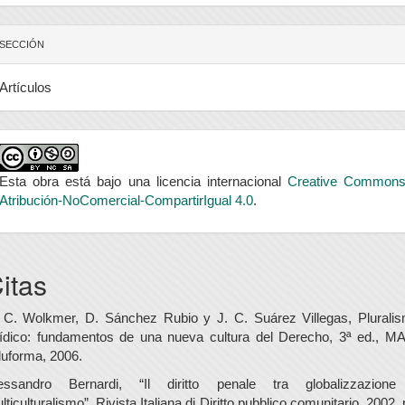
SECCIÓN
Artículos
Esta obra está bajo una licencia internacional
Creative Common
Atribución-NoComercial-CompartirIgual 4.0
.
itas
 C. Wolkmer, D. Sánchez Rubio y J. C. Suárez Villegas, Plurali
rídico: fundamentos de una nueva cultura del Derecho, 3ª ed., M
uforma, 2006.
essandro Bernardi, “Il diritto penale tra globalizzazion
lticulturalismo”, Rivista Italiana di Diritto pubblico comunitario, 2002, 