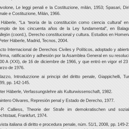
volone, Le leggi penali e la Costituzione, milán, 1953; Spasari, Diri
nale e Costituzione, Milán, 1966.
 Häberle, “La ‘teoría de la constitución como ciencia cultural’ en
emplo de los cincuenta años de la Ley fundamental”, en Balag
llejón (coord.), Derecho constitucional y cultura. Estudios en Homen
Peter Häberle, Madrid, Tecnos, 2004.
cto Internacional de Derechos Civiles y Políticos, adoptado y abiert
 firma, ratificación y adhesión por la Asamblea General en su resoluc
00 A (XXI), de 16 de diciembre de 1966, y que entró en vigor el 23
rzo de 1976.
lazzo, Introduzzione ai principi del diritto penale, Giappichelli, Tur
99, pp. 142-145.
ter Häberle, Verfassungslehre als Kulturwissenschaft, 1982.
intero Olivares, Represión penal y Estado de Derecho, 1977.
-P. Calliess, Theorie der Strafe im demokratischen und sozia
chtstaat, Frankfurt, 1974.
vista italiana di diritto e procedura penale, núm. 51/1, 2008, pp. 149-2