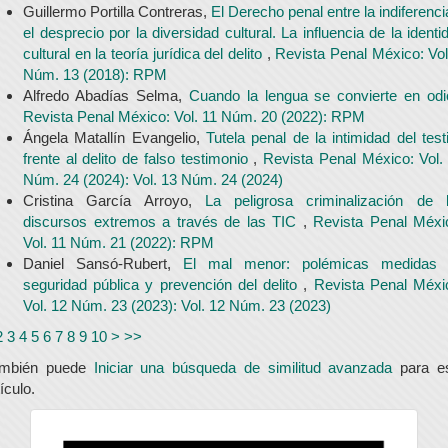
Guillermo Portilla Contreras,
El Derecho penal entre la indiferenci
el desprecio por la diversidad cultural. La influencia de la identi
cultural en la teoría jurídica del delito
,
Revista Penal México: Vol
Núm. 13 (2018): RPM
Alfredo Abadías Selma,
Cuando la lengua se convierte en od
Revista Penal México: Vol. 11 Núm. 20 (2022): RPM
Ángela Matallín Evangelio,
Tutela penal de la intimidad del test
frente al delito de falso testimonio
,
Revista Penal México: Vol.
Núm. 24 (2024): Vol. 13 Núm. 24 (2024)
Cristina García Arroyo,
La peligrosa criminalización de 
discursos extremos a través de las TIC
,
Revista Penal Méxi
Vol. 11 Núm. 21 (2022): RPM
Daniel Sansó-Rubert,
El mal menor: polémicas medidas
seguridad pública y prevención del delito
,
Revista Penal Méxi
Vol. 12 Núm. 23 (2023): Vol. 12 Núm. 23 (2023)
2
3
4
5
6
7
8
9
10
>
>>
ambién puede
Iniciar una búsqueda de similitud avanzada
para e
tículo.
universidad