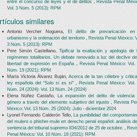
entre el concurso de leyes y el de delitos
,
Revista Penal Méxi
Vol. 3 Núm. 5 (2013): RPM
rtículos similares
Antonio Vercher Noguera,
El delito de prevaricación en
urbanismo y la ordenación del territorio
,
Revista Penal México: V
3 Núm. 5 (2013): RPM
Pere Simón Castellano,
Tipificar la exaltación y apología de 
regímenes totalitarios. Un debate renovado a luz del declive de
libertad de expresión en España
,
Revista Penal México: Vol.
Núm. 19 (2021): RPM
María Victoria Álvarez Buján,
Acerca de la tan célebre y critic
ley española del “Solo sí es sí”
,
Revista Penal México: Vol.
Núm. 24 (2024): Vol. 13 Núm. 24 (2024)
Elena Núñez Castaño,
La expansión del delito de violencia
género a través del elemento subjetivo del injusto
,
Revista Pe
México: Vol. 13 Núm. 25 (2024): Julio - diciembre 2024
Lyonel Fernando Calderón Tello,
La punibilidad del comportamie
del mulero o phisher-mule en derecho penal español: análisis de
sentencia del tribunal supremo 834/2012 de 25 de octubre.
,
Revi
Penal México: Vol. 10 Núm. 18 (2021): RPM