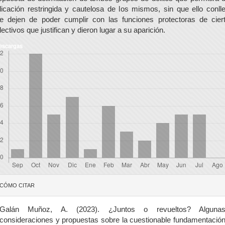
licación restringida y cautelosa de los mismos, sin que ello conll
e dejen de poder cumplir con las funciones protectoras de cier
lectivos que justifican y dieron lugar a su aparición.
escargas
etalles
CÓMO CITAR
el
rtículo
Galán Muñoz, A. (2023). ¿Juntos o revueltos? Alguna
consideraciones y propuestas sobre la cuestionable fundamentació