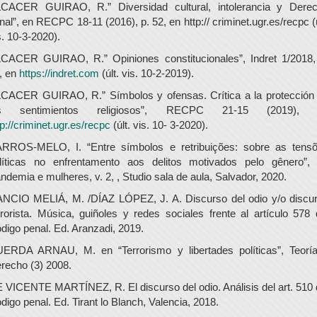
CACER GUIRAO, R.” Diversidad cultural, intolerancia y Dere
nal”, en RECPC 18-11 (2016), p. 52, en http:// criminet.ugr.es/recpc (ú
s. 10-3-2020).
CACER GUIRAO, R.” Opiniones constitucionales”, Indret 1/2018,
, en
https://indret.com
(últ. vis. 10-2-2019).
CACER GUIRAO, R.” Símbolos y ofensas. Crítica a la protección
os sentimientos religiosos”, RECPC 21-15 (2019), 
tp://criminet.ugr.es/recpc
(últ. vis. 10- 3-2020).
RROS-MELO, I. “Entre símbolos e retribuições: sobre as tens
líticas no enfrentamento aos delitos motivados pelo gênero”,
ndemia e mulheres, v. 2, , Studio sala de aula, Salvador, 2020.
NCIO MELIÁ, M. /DÍAZ LÓPEZ, J. A. Discurso del odio y/o discu
rrorista. Música, guiñoles y redes sociales frente al artículo 578 
digo penal. Ed. Aranzadi, 2019.
ERDA ARNAU, M. en “Terrorismo y libertades políticas”, Teorí
recho (3) 2008.
 VICENTE MARTÍNEZ, R. El discurso del odio. Análisis del art. 510 
digo penal. Ed. Tirant lo Blanch, Valencia, 2018.