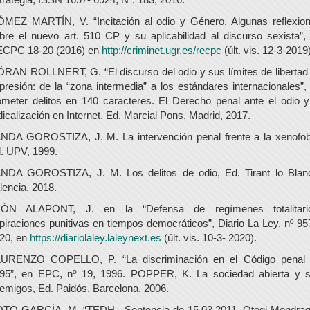
MEZ MARTÍN, V. “Incitación al odio y Género. Algunas reflexio
bre el nuevo art. 510 CP y su aplicabilidad al discurso sexista”,
CPC 18-20 (2016) en
http://criminet.ugr.es/recpc
(últ. vis. 12-3-2019)
RAN ROLLNERT, G. “El discurso del odio y sus límites de libertad
presión: de la “zona intermedia” a los estándares internacionales”,
meter delitos en 140 caracteres. El Derecho penal ante el odio y
dicalización en Internet. Ed. Marcial Pons, Madrid, 2017.
NDA GOROSTIZA, J. M. La intervención penal frente a la xenofob
. UPV, 1999.
NDA GOROSTIZA, J. M. Los delitos de odio, Ed. Tirant lo Blan
lencia, 2018.
ÓN ALAPONT, J. en la “Defensa de regímenes totalitari
piraciones punitivas en tiempos democráticos”, Diario La Ley, nº 95
20, en
https://diariolaley.laleynext.es
(últ. vis. 10-3- 2020).
URENZO COPELLO, P. “La discriminación en el Código penal
95”, en EPC, nº 19, 1996. POPPER, K. La sociedad abierta y 
emigos, Ed. Paidós, Barcelona, 2006.
TO GARCÍA, M. “TEDH - Sentencia de 15.03.2011, Otegi Mondra