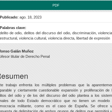
PDF
Publicado:
ago. 18, 2023
Palabras clave:
delito de odio, delitos del discurso del odio, discriminación, violenci
estructural, violencia cultural, violencia directa, libertad de expresión
ontenido
fonso Galán Muñoz
ofesor titular de Derecho Penal
rincipal
el
Resumen
rtículo
te trabajo enfrenta los múltiples problemas que la aparenteme
parable y ciertamente cuestionable expansión y proliferación de 
litos del odio y de los del discurso del odio plantea a los siste
nales de todo Estado democrático que no tienen un modelo
mocracia militante, como es el caso de España. Se ofrece 
opuesta de delimitación de ambos grupos de delitos que permitirá 