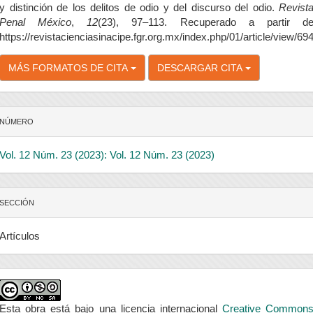
y distinción de los delitos de odio y del discurso del odio.
Revist
Penal México
,
12
(23), 97–113. Recuperado a partir d
https://revistacienciasinacipe.fgr.org.mx/index.php/01/article/view/69
MÁS FORMATOS DE CITA
DESCARGAR CITA
NÚMERO
Vol. 12 Núm. 23 (2023): Vol. 12 Núm. 23 (2023)
SECCIÓN
Artículos
Esta obra está bajo una licencia internacional
Creative Common