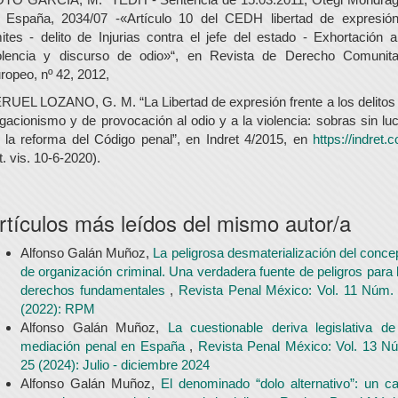
 España, 2034/07 -«Artículo 10 del CEDH libertad de expresió
mites - delito de Injurias contra el jefe del estado - Exhortación a
olencia y discurso de odio»“, en Revista de Derecho Comunita
ropeo, nº 42, 2012,
RUEL LOZANO, G. M. “La Libertad de expresión frente a los delitos
gacionismo y de provocación al odio y a la violencia: sobras sin lu
 la reforma del Código penal”, en Indret 4/2015, en
https://indret.
lt. vis. 10-6-2020).
rtículos más leídos del mismo autor/a
Alfonso Galán Muñoz,
La peligrosa desmaterialización del conce
de organización criminal. Una verdadera fuente de peligros para 
derechos fundamentales
,
Revista Penal México: Vol. 11 Núm.
(2022): RPM
Alfonso Galán Muñoz,
La cuestionable deriva legislativa de
mediación penal en España
,
Revista Penal México: Vol. 13 N
25 (2024): Julio - diciembre 2024
Alfonso Galán Muñoz,
El denominado “dolo alternativo”: un c