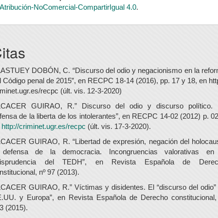
Atribución-NoComercial-CompartirIgual 4.0
.
itas
ASTUEY DOBÓN, C. “Discurso del odio y negacionismo en la refo
l Código penal de 2015”, en RECPC 18-14 (2016), pp. 17 y 18, en http
iminet.ugr.es/recpc (últ. vis. 12-3-2020)
CACER GUIRAO, R.” Discurso del odio y discurso político.
fensa de la liberta de los intolerantes”, en RECPC 14-02 (2012) p. 02
n
http://criminet.ugr.es/recpc
(últ. vis. 17-3-2020).
CACER GUIRAO, R. “Libertad de expresión, negación del holocau
defensa de la democracia. Incongruencias valorativas en
urisprudencia del TEDH”, en Revista Española de Derec
nstitucional, nº 97 (2013).
CACER GUIRAO, R.” Víctimas y disidentes. El “discurso del odio”
.UU. y Europa”, en Revista Española de Derecho constitucional,
3 (2015).