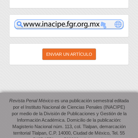
inacipe
Enviar
ENVIAR UN ARTÍCULO
un
artículo
Revista Penal México
es una publicación semestral editada
por el Instituto Nacional de Ciencias Penales (INACIPE)
por medio de la División de Publicaciones y Gestión de la
Información Académica. Domicilio de la publicación:
Magisterio Nacional núm. 113, col. Tlalpan, demarcación
territorial Tlalpan, C.P. 14000, Ciudad de México, Tel. 55