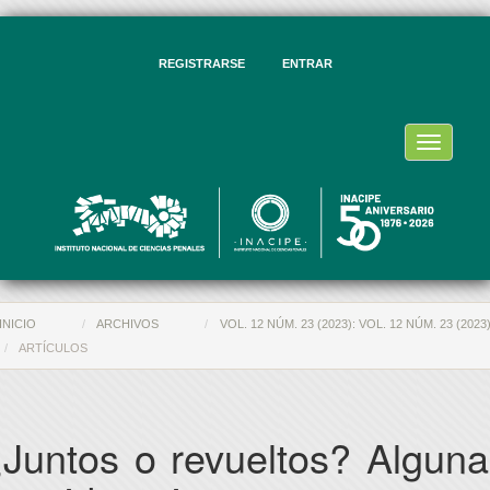
vegación
ncipal
ntenido
REGISTRARSE
ENTRAR
ncipal
rra
eral
Toggle
navigati
INICIO
ARCHIVOS
VOL. 12 NÚM. 23 (2023): VOL. 12 NÚM. 23 (2023
ARTÍCULOS
¿Juntos o revueltos? Alguna