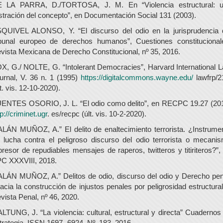
 LA PARRA, D./TORTOSA, J. M. En “Violencia estructural: 
ustración del concepto”, en Documentación Social 131 (2003).
QUIVEL ALONSO, Y. “El discurso del odio en la jurisprudencia 
ibunal europeo de derechos humanos”, Cuestiones constitucional
vista Mexicana de Derecho Constitucional, nº 35, 2016.
X, G./ NOLTE, G. “Intolerant Democracies”, Harvard International 
urnal, V. 36 n. 1 (1995)
https://digitalcommons.wayne.edu/
lawfrp/2
lt. vis. 12-10-2020).
ENTES OSORIO, J. L. “El odio como delito”, en RECPC 19.27 (20
tp://criminet.ugr
. es/recpc (últ. vis. 10-2-2020).
LÁN MUÑOZ, A.” El delito de enaltecimiento terrorista. ¿Instrume
 lucha contra el peligroso discurso del odio terrorista o mecani
presor de repudiables mensajes de raperos, twitteros y titiriteros?”,
C XXXVIII, 2018.
LÁN MUÑOZ, A.” Delitos de odio, discurso del odio y Derecho pen
acia la construcción de injustos penales por peligrosidad estructural
vista Penal, nº 46, 2020.
LTUNG, J. “La violencia: cultural, estructural y directa” Cuadernos
trategia, ISSN 1697- 6924, Nº. 183, 2016.