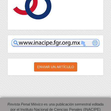
inacipe
Enviar
ENVIAR UN ARTÍCULO
un
artículo
Revista Penal México
es una publicación semestral editada
por el Instituto Nacional de Ciencias Penales (INACIPE)