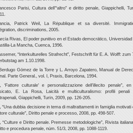
ancesco Parisi, Cultura dell’“altro” e diritto penale, Giappichelli, Tur
11.
ancia, Patrick Weil, La République et sa diversité. Immigrati
tégration, discriminations, 2005.
rcía Rivas, El poder punitivo en el Estado democrático, Universidad
stilla-La Mancha, Cuenca, 1996.
ssemer, “Interkulturelles Strafrecht”, Festschrift für E. A. Wolff: zum 
rbutstag am 1.10.1998.
 Berdugo Gómez de la Torre y L. Arroyo Zapatero, Manual de Dere
nal. Parte General., vol. I, Praxis, Barcelona, 1994.
., ‘Fattore culturale’ e personalizzazione dell’illecito penale”, en
sicato, E. La Rosa, Laicità e multiculturalismo: profili penali
trapenali, Giappichelli, Turín, 2009, pp. 126-205.
., “Una dubbia decisione in tema di maltrattamenti in famiglia motivati 
ttore culturale”, Diritto penale e processo, 2008, pp. 498-507.
., “Culture e Diritto penale. Premesse metodologiche”, Rivista italiana
ritto e procedura penale, núm. 51/3, 2008, pp. 1088-1119.