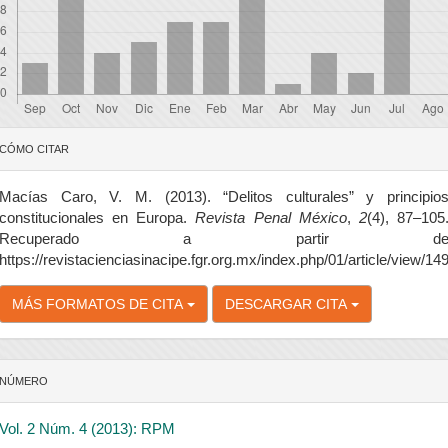
etalles
CÓMO CITAR
el
rtículo
Macías Caro, V. M. (2013). “Delitos culturales” y principio
constitucionales en Europa.
Revista Penal México
,
2
(4), 87–105
Recuperado a partir d
https://revistacienciasinacipe.fgr.org.mx/index.php/01/article/view/14
MÁS FORMATOS DE CITA
DESCARGAR CITA
NÚMERO
Vol. 2 Núm. 4 (2013): RPM