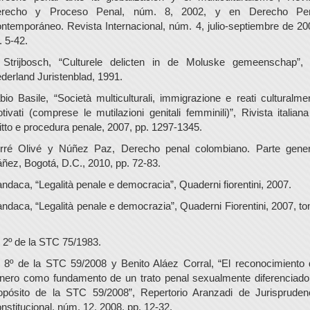
recho y Proceso Penal, núm. 8, 2002, y en Derecho Pe
ntemporáneo. Revista Internacional, núm. 4, julio-septiembre de 20
. 5-42.
 Strijbosch, “Culturele delicten in de Moluske gemeenschap”,
derland Juristenblad, 1991.
bio Basile, “Società multiculturali, immigrazione e reati culturalme
tivati (comprese le mutilazioni genitali femminili)”, Rivista italiana
ritto e procedura penale, 2007, pp. 1297-1345.
rré Olivé y Núñez Paz, Derecho penal colombiano. Parte gener
áñez, Bogotá, D.C., 2010, pp. 72-83.
andaca, “Legalità penale e democracia”, Quaderni fiorentini, 2007.
andaca, “Legalità penale e democrazia”, Quaderni Fiorentini, 2007, t
 2º de la STC 75/1983.
 8º de la STC 59/2008 y Benito Aláez Corral, “El reconocimiento 
nero como fundamento de un trato penal sexualmente diferenciado
opósito de la STC 59/2008”, Repertorio Aranzadi de Jurispruden
nstitucional, núm. 12, 2008, pp. 12-32.