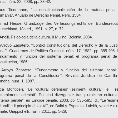
nal, núm. 22, 2008, pp. 33-42.
aus Tiedemann, “La constitucionalización de la materia penal
emania”, Anuario de Derecho Penal, Perú, 1994.
nrad Hesse, Grundzüge des Verfassungsrechts der Bundesrepub
utschland, 18a ed., 1991, p. 27, n. 72.
 Anolli, Psicologia della cultura, Il Mulino, Bolonia, 2004.
 Arroyo Zapatero, “Control constitucional del Derecho y de la Justi
nal”, Cuadernos de Política Criminal, núm. 17, 1982, pp. 385-406; I
ndamento y función del sistema penal: el programa penal de
nstitución, 1986.
 Arroyo Zapatero, “Fundamento y función del sistema penal:
ograma penal de la Constitución”, Revista Jurídica de Castilla
ncha, núm. 1, 1987.
ca Monticelli, “Le ‘cultural defenses’ (esimenti culturali) e i re
ulturalmente orientati’. Possibili divergenze tras pluralismo cultural
stema penale”, en L’indice penale, 2003, pp. 535-585; Id., “Le ‘esime
lturali’ e il principio di laicità”, en Balbi y Esposito, Laicità, valori e diri
nale, Giappichelli, Turín, 2011, pp. 9-28.