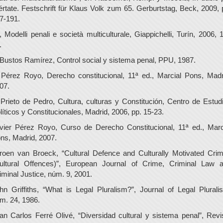
bértate. Festschrift für Klaus Volk zum 65. Gerburtstag, Beck, 2009, 
7-191.
., Modelli penali e società multiculturale, Giappichelli, Turín, 2006, 
.
 Bustos Ramírez, Control social y sistema penal, PPU, 1987.
 Pérez Royo, Derecho constitucional, 11ª ed., Marcial Pons, Madr
07.
 Prieto de Pedro, Cultura, culturas y Constitución, Centro de Estud
líticos y Constitucionales, Madrid, 2006, pp. 15-23.
vier Pérez Royo, Curso de Derecho Constitucional, 11ª ed., Marc
ns, Madrid, 2007.
roen van Broeck, “Cultural Defence and Culturally Motivated Cri
ultural Offences)”, European Journal of Crime, Criminal Law 
iminal Justice, núm. 9, 2001.
hn Griffiths, “What is Legal Pluralism?”, Journal of Legal Plurali
m. 24, 1986.
an Carlos Ferré Olivé, “Diversidad cultural y sistema penal”, Revi