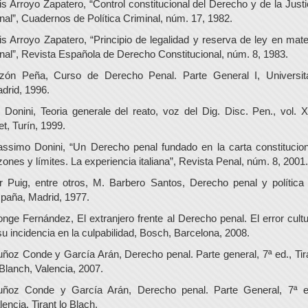
is Arroyo Zapatero, “Control constitucional del Derecho y de la Justi
nal”, Cuadernos de Política Criminal, núm. 17, 1982.
is Arroyo Zapatero, “Principio de legalidad y reserva de ley en mate
nal”, Revista Española de Derecho Constitucional, núm. 8, 1983.
zón Peña, Curso de Derecho Penal. Parte General I, Universit
drid, 1996.
 Donini, Teoria generale del reato, voz del Dig. Disc. Pen., vol. X
et, Turín, 1999.
ssimo Donini, “Un Derecho penal fundado en la carta constitucion
zones y límites. La experiencia italiana”, Revista Penal, núm. 8, 2001.
r Puig, entre otros, M. Barbero Santos, Derecho penal y política
paña, Madrid, 1977.
nge Fernández, El extranjero frente al Derecho penal. El error cultu
su incidencia en la culpabilidad, Bosch, Barcelona, 2008.
ñoz Conde y García Arán, Derecho penal. Parte general, 7ª ed., Tir
 Blanch, Valencia, 2007.
ñoz Conde y García Arán, Derecho penal. Parte General, 7ª e
lencia, Tirant lo Blach.