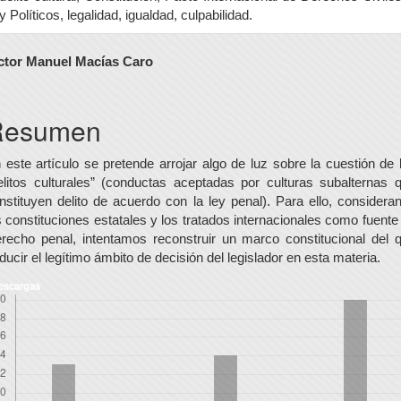
y Políticos, legalidad, igualdad, culpabilidad.
ontenido
ctor Manuel Macías Caro
rincipal
el
Resumen
rtículo
 este artículo se pretende arrojar algo de luz sobre la cuestión de 
elitos culturales” (conductas aceptadas por culturas subalternas 
nstituyen delito de acuerdo con la ley penal). Para ello, considera
s constituciones estatales y los tratados internacionales como fuente
recho penal, intentamos reconstruir un marco constitucional del 
ducir el legítimo ámbito de decisión del legislador en esta materia.
escargas