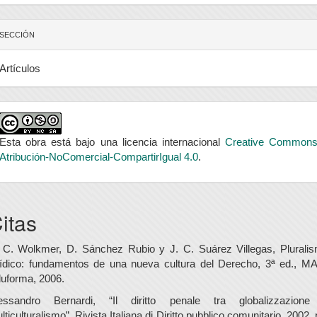
SECCIÓN
Artículos
Esta obra está bajo una licencia internacional
Creative Common
Atribución-NoComercial-CompartirIgual 4.0
.
itas
 C. Wolkmer, D. Sánchez Rubio y J. C. Suárez Villegas, Plurali
rídico: fundamentos de una nueva cultura del Derecho, 3ª ed., M
uforma, 2006.
essandro Bernardi, “Il diritto penale tra globalizzazion
lticulturalismo”, Rivista Italiana di Diritto pubblico comunitario, 2002, 