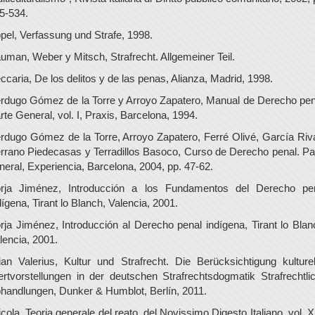
5-534.
pel, Verfassung und Strafe, 1998.
uman, Weber y Mitsch, Strafrecht. Allgemeiner Teil.
ccaria, De los delitos y de las penas, Alianza, Madrid, 1998.
rdugo Gómez de la Torre y Arroyo Zapatero, Manual de Derecho pen
rte General, vol. I, Praxis, Barcelona, 1994.
rdugo Gómez de la Torre, Arroyo Zapatero, Ferré Olivé, García Riv
rrano Piedecasas y Terradillos Basoco, Curso de Derecho penal. Pa
neral, Experiencia, Barcelona, 2004, pp. 47-62.
rja Jiménez, Introducción a los Fundamentos del Derecho pe
dígena, Tirant lo Blanch, Valencia, 2001.
rja Jiménez, Introducción al Derecho penal indígena, Tirant lo Blan
lencia, 2001.
ian Valerius, Kultur und Strafrecht. Die Berücksichtigung kulturel
rtvorstellungen in der deutschen Strafrechtsdogmatik Strafrechtli
handlungen, Dunker & Humblot, Berlín, 2011.
icola, Teoria generale del reato, del Novissimo Digesto Italiano, vol. X