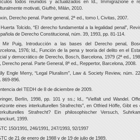
tículos todos reunidos y actualizados en Id., Immigrazione e re
lturalmente motivati, Giuffrè, Milán, 2010.
xin, Derecho penal. Parte general, 2ª ed., tomo I, Civitas, 2007.
 Huerta Tolcido, “El derecho fundamental a la legalidad penal”, Revi
pañola de Derecho Constitucional, núm. 39, 1993, pp. 81-114.
 Mir Puig, Introducción a las bases del Derecho penal, Bos
rcelona, 1976; Id., Función de la pena y teoría del delito en el Est
cial y democrático de Derecho, Bosch, Barcelona, 1979 (2ª ed., 198
., Derecho penal. Parte General, 8ª ed., Reppertor, Barcelona, 2008.
lly Engle Merry, “Legal Pluralism”, Law & Society Review, núm. 22
. 869-896.
ntencia del TEDH de 8 de diciembre de 2009.
ringer, Berlín, 1998, pp. 101 y ss.; Id., “Vielfalt und Wandel. Off
rizonte eines interkulturellen Strafrechts”, en Otfried Höffe, Gibt es 
terkulturelles Strafrecht? Ein philosophischer Versuch, Suhrka
anckurt, 1999.
TC 150/1991, 246/1991, 247/1993, 92/1997
TC de 21 de enero de 1988 y de 19 de julio de 1989.