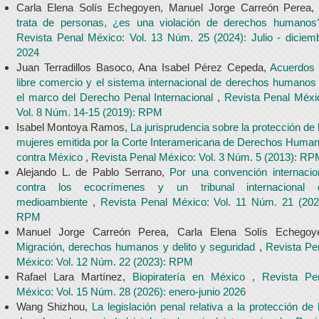
Carla Elena Solís Echegoyen, Manuel Jorge Carreón Perea
trata de personas, ¿es una violación de derechos humano
Revista Penal México: Vol. 13 Núm. 25 (2024): Julio - diciem
2024
Juan Terradillos Basoco, Ana Isabel Pérez Cepeda,
Acuerdos
libre comercio y el sistema internacional de derechos humanos
el marco del Derecho Penal Internacional
,
Revista Penal Méxi
Vol. 8 Núm. 14-15 (2019): RPM
Isabel Montoya Ramos,
La jurisprudencia sobre la protección de 
mujeres emitida por la Corte Interamericana de Derechos Huma
contra México
,
Revista Penal México: Vol. 3 Núm. 5 (2013): R
Alejando L. de Pablo Serrano,
Por una convención internacio
contra los ecocrímenes y un tribunal internacional 
medioambiente
,
Revista Penal México: Vol. 11 Núm. 21 (202
RPM
Manuel Jorge Carreón Perea, Carla Elena Solís Echegoy
Migración, derechos humanos y delito y seguridad
,
Revista Pe
México: Vol. 12 Núm. 22 (2023): RPM
Rafael Lara Martínez,
Biopiratería en México
,
Revista Pe
México: Vol. 15 Núm. 28 (2026): enero-junio 2026
Wang Shizhou,
La legislación penal relativa a la protección de 