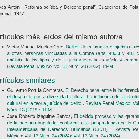
ves Antón, “Reforma política y Derecho penal”, Cuadernos de Polít
iminal, 1977.
rtículos más leídos del mismo autor/a
Víctor Manuel Macías Caro,
Delitos de calumnias e injurias al re
a otras personas vinculadas a la Corona (arts. 490.3 y 491 c
análisis de los tipos y de la jurisprudencia española y europ
Revista Penal México: Vol. 11 Núm. 20 (2022): RPM
rtículos similares
Guillermo Portilla Contreras,
El Derecho penal entre la indiferenci
el desprecio por la diversidad cultural. La influencia de la identi
cultural en la teoría jurídica del delito
,
Revista Penal México: Vol
Núm. 13 (2018): RPM
José Roberto Izaguirre Santos,
El debido proceso y las garant
de la persona imputada, conforme a la jurisprudencia de la Co
Interamericana de Derechos Humanos (CIDH)
,
Revista Pe
México: Vol. 13 Núm. 24 (2024): Vol. 13 Núm. 24 (2024)