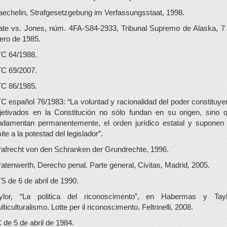
aechelin, Strafgesetzgebung im Verfassungsstaat, 1998.
ate vs. Jones, núm. 4FA-S84-2933, Tribunal Supremo de Alaska, 7
ero de 1985.
C 64/1988.
C 69/2007.
C 86/1985.
C español 76/1983: “La voluntad y racionalidad del poder constituye
jetivados en la Constitución no sólo fundan en su origen, sino 
ndamentan permanentemente, el orden jurídico estatal y suponen
mite a la potestad del legislador”.
rafrecht von den Schranken der Grundrechte, 1996.
ratenwerth, Derecho penal. Parte general, Civitas, Madrid, 2005.
S de 6 de abril de 1990.
ylor, “La politica del riconoscimento”, en Habermas y Tayl
lticulturalismo. Lotte per il riconoscimento, Feltrinelli, 2008.
 de 5 de abril de 1984.