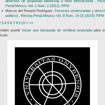
derechos de propiedad intelectual a nivel internacional
,
Revi
Penal México: Vol. 1 Núm. 2 (2012): RPM
Marcos del Rosario Rodríguez,
Personas sentenciadas y derec
políticos
,
Revista Penal México: Vol. 8 Núm. 14-15 (2019): RPM
2
3
4
5
6
7
8
9
10
>
>>
ambién puede
Iniciar una búsqueda de similitud avanzada
para e
tículo.
universidad