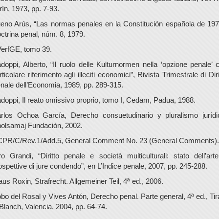
rín, 1973, pp. 7-93.
eno Arús, “Las normas penales en la Constitución española de 197
ctrina penal, núm. 8, 1979.
erfGE, tomo 39.
doppi, Alberto, “Il ruolo delle Kulturnormen nella ‘opzione penale’ 
rticolare riferimento agli illeciti economici”, Rivista Trimestrale di Diri
nale dell’Economia, 1989, pp. 289-315.
doppi, Il reato omissivo proprio, tomo I, Cedam, Padua, 1988.
rlos Ochoa García, Derecho consuetudinario y pluralismo jurídi
olsamaj Fundación, 2002.
PR/C/Rev.1/Add.5, General Comment No. 23 (General Comments).
ro Grandi, “Diritto penale e società multiculturali: stato dell’art
ospettive di jure condendo”, en L’Indice penale, 2007, pp. 245-288.
aus Roxin, Strafrecht. Allgemeiner Teil, 4ª ed., 2006.
bo del Rosal y Vives Antón, Derecho penal. Parte general, 4ª ed., Tir
 Blanch, Valencia, 2004, pp. 64-74.