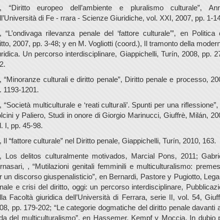
., “Diritto europeo dell’ambiente e pluralismo culturale”, Ann
ll’Università di Fe - rrara - Scienze Giuridiche, vol. XXI, 2007, pp. 1-14
., “L’ondivaga rilevanza penale del ‘fattore culturale’”, en Politica 
ritto, 2007, pp. 3-48; y en M. Vogliotti (coord.), Il tramonto della modern
uridica. Un percorso interdisciplinare, Giappichelli, Turín, 2008, pp. 2
2.
., “Minoranze culturali e diritto penale”, Diritto penale e processo, 20
. 1193-1201.
., “Società multiculturale e ‘reati culturali’. Spunti per una riflessione”,
lcini y Paliero, Studi in onore di Giorgio Marinucci, Giuffrè, Milán, 20
l. I, pp. 45-98.
., Il “fattore culturale” nel Diritto penale, Giappichelli, Turín, 2010, 163.
., Los delitos culturalmente motivados, Marcial Pons, 2011; Gabri
rnasari, , “Mutilazioni genitali femminili e multiculturalismo: preme
r un discorso giuspenalisticio”, en Bernardi, Pastore y Pugiotto, Legal
nale e crisi del diritto, oggi: un percorso interdisciplinare, Pubblicazi
lla Facoltà giuridica dell’Università di Ferrara, serie II, vol. 54, Giuff
08, pp. 179-202; “Le categorie dogmatiche del diritto penale davanti a
ida del multiculturalismo”, en Hassemer, Kempf y Moccia, In dubio 