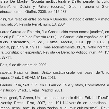
istina De Maglie, “Società multiculturali e Diritto penale: la cultu
fense”, en Dolcini y Paliero (coords.), Studi in onore di Gior
rinucci, tomo I, Giuffrè, 2006, pp. 215-237.
nini, “La relación entre política y Derecho. Método científico y mét
mocrático”, Revista Penal, núm. 13, 2004.
uardo García de Enterría, “La Constitución como norma jurídica”, en
edieri y E. García de Enterría (dirs.), La Constitución española de 19
tudio sistemático, 2ª ed., Civitas, Madrid, 1981, pp. 97-158 
pecial, pp. 97 y 107 y ss.); más recientemente, Id., “El valor normat
 la Constitución española”, Revista de Derecho Político, núm. 44, 19
. 37-44.
 País, 9 de diciembre de 2009.
isabetta Palici di Suni, Diritto costituzionale dei paesi dell’Uni
ropea, 2ª ed., CEDAM, Milán, 2011.
 Garrido Falla, “Art. 9.2”, en F. Garrido Falla y otros, Comentarios a
nstitución, 3ª ed., Civitas, Madrid, 2001.
 Monsignori, T. Greco, Un solo mondo, un solo diritto, Edizioni Plus/P
iversity Press, Pisa, 2007, pp. 101-144.versión en castellano: 
recho penal ante la globalización y el multiculturalismo”, Revi