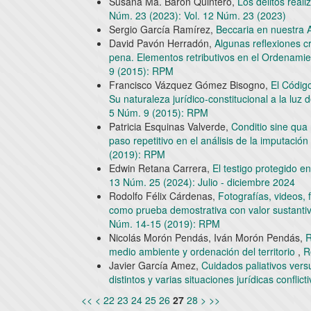
Susana Ma. Barón Quintero,
Los delitos real
Núm. 23 (2023): Vol. 12 Núm. 23 (2023)
Sergio García Ramírez,
Beccaria en nuestra
David Pavón Herradón,
Algunas reflexiones cr
pena. Elementos retributivos en el Ordenamie
9 (2015): RPM
Francisco Vázquez Gómez Bisogno,
El Código
Su naturaleza jurídico-constitucional a la luz 
5 Núm. 9 (2015): RPM
Patricia Esquinas Valverde,
Conditio sine qua 
paso repetitivo en el análisis de la imputación 
(2019): RPM
Edwin Retana Carrera,
El testigo protegido e
13 Núm. 25 (2024): Julio - diciembre 2024
Rodolfo Félix Cárdenas,
Fotografías, videos,
como prueba demostrativa con valor sustanti
Núm. 14-15 (2019): RPM
Nicolás Morón Pendás, Iván Morón Pendás,
R
medio ambiente y ordenación del territorio
,
R
Javier García Amez,
Cuidados paliativos vers
distintos y varias situaciones jurídicas conflict
<<
<
22
23
24
25
26
27
28
>
>>