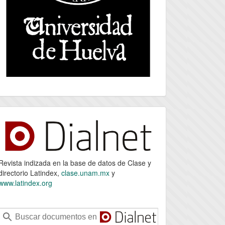
index
Revista indizada en la base de datos de Clase y
directorio Latindex,
clase.unam.mx
y
www.latindex.org