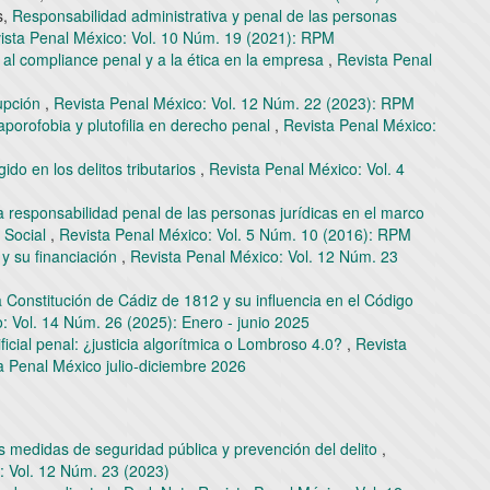
s,
Responsabilidad administrativa y penal de las personas
ista Penal México: Vol. 10 Núm. 19 (2021): RPM
 al compliance penal y a la ética en la empresa
,
Revista Penal
upción
,
Revista Penal México: Vol. 12 Núm. 22 (2023): RPM
porofobia y plutofilia en derecho penal
,
Revista Penal México:
gido en los delitos tributarios
,
Revista Penal México: Vol. 4
la responsabilidad penal de las personas jurídicas en el marco
d Social
,
Revista Penal México: Vol. 5 Núm. 10 (2016): RPM
a y su financiación
,
Revista Penal México: Vol. 12 Núm. 23
la Constitución de Cádiz de 1812 y su influencia en el Código
: Vol. 14 Núm. 26 (2025): Enero - junio 2025
ificial penal: ¿justicia algorítmica o Lombroso 4.0?
,
Revista
a Penal México julio-diciembre 2026
s medidas de seguridad pública y prevención del delito
,
: Vol. 12 Núm. 23 (2023)