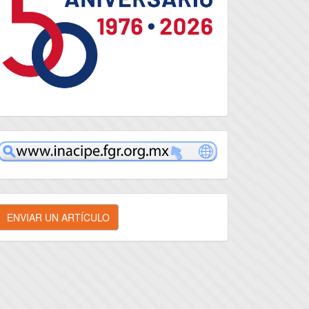
inacipe
nviar
ENVIAR UN ARTÍCULO
n
rtículo