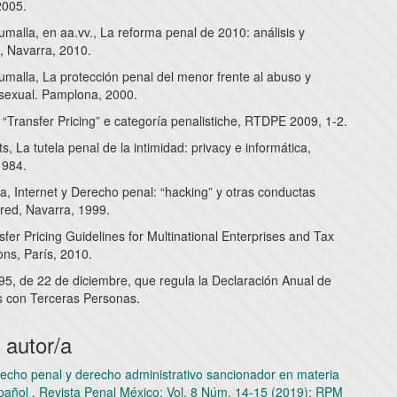
2005.
umalla, en aa.vv., La reforma penal de 2010: análisis y
, Navarra, 2010.
umalla, La protección penal del menor frente al abuso y
 sexual. Pamplona, 2000.
“Transfer Pricing” e categoría penalistiche, RTDPE 2009, 1-2.
s, La tutela penal de la intimidad: privacy e informática,
1984.
, Internet y Derecho penal: “hacking” y otras conductas
a red, Navarra, 1999.
er Pricing Guidelines for Multinational Enterprises and Tax
ons, París, 2010.
5, de 22 de diciembre, que regula la Declaración Anual de
 con Terceras Personas.
 autor/a
recho penal y derecho administrativo sancionador en materia
spañol
,
Revista Penal México: Vol. 8 Núm. 14-15 (2019): RPM