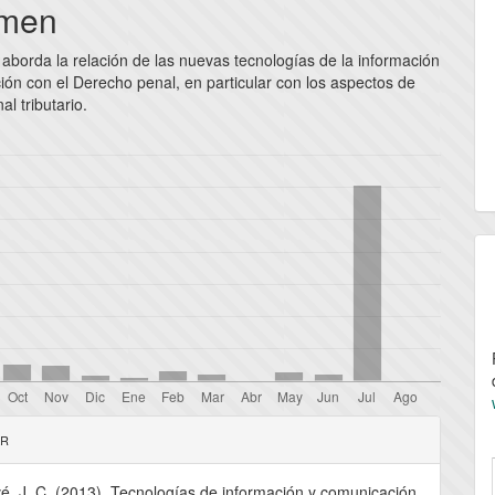
pal
men
 aborda la relación de las nuevas tecnologías de la información
lo
ión con el Derecho penal, en particular con los aspectos de
l tributario.
les
AR
vé, J. C. (2013). Tecnologías de información y comunicación,