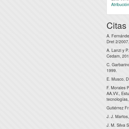
Atribució
Citas
A. Fernández
Dret 2/2007
A. Lanzi y P
Cedam, 201
C. Garbarino
1999.
E. Musco, Di
F. Morales 
AA.VV., Estu
tecnologías
Gutiérrez Fr
J. J. Martos
J. M. Silva 