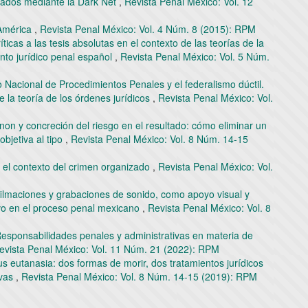
izados mediante la Dark Net
,
Revista Penal México: Vol. 12
 América
,
Revista Penal México: Vol. 4 Núm. 8 (2015): RPM
íticas a las tesis absolutas en el contexto de las teorías de la
nto jurídico penal español
,
Revista Penal México: Vol. 5 Núm.
 Nacional de Procedimientos Penales y el federalismo dúctil.
de la teoría de los órdenes jurídicos
,
Revista Penal México: Vol.
non y concreción del riesgo en el resultado: cómo eliminar un
objetiva al tipo
,
Revista Penal México: Vol. 8 Núm. 14-15
n el contexto del crimen organizado
,
Revista Penal México: Vol.
 filmaciones y grabaciones de sonido, como apoyo visual y
vo en el proceso penal mexicano
,
Revista Penal México: Vol. 8
esponsabilidades penales y administrativas en materia de
evista Penal México: Vol. 11 Núm. 21 (2022): RPM
us eutanasia: dos formas de morir, dos tratamientos jurídicos
ivas
,
Revista Penal México: Vol. 8 Núm. 14-15 (2019): RPM