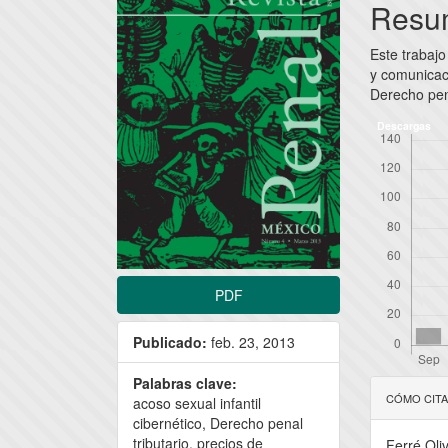
lateral
princi
Resu
del
del
Este trabajo
artículo
artícu
y comunicac
Derecho pena
Descargas
PDF
Publicado:
feb. 23, 2013
Detal
Palabras clave:
CÓMO CIT
acoso sexual infantil
del
cibernético, Derecho penal
tributario, precios de
Ferré Oli