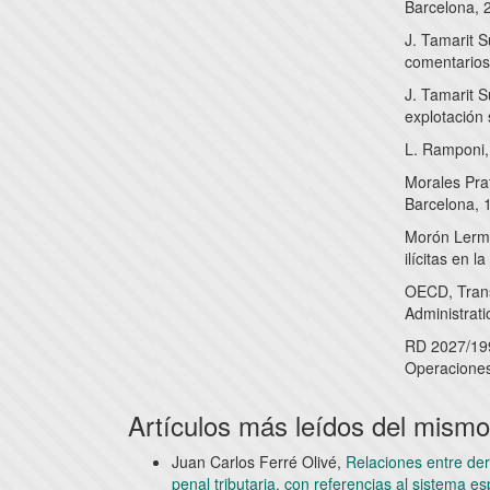
Barcelona, 
J. Tamarit S
comentarios
J. Tamarit S
explotación
L. Ramponi, 
Morales Prat
Barcelona, 
Morón Lerma
ilícitas en l
OECD, Transf
Administrati
RD 2027/199
Operaciones
Artículos más leídos del mismo
Juan Carlos Ferré Olivé,
Relaciones entre de
penal tributaria, con referencias al sistema e