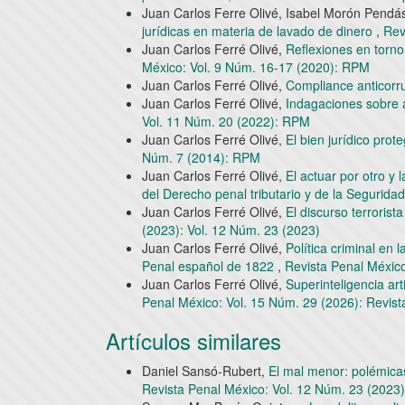
Juan Carlos Ferre Olivé, Isabel Morón Pendá
jurídicas en materia de lavado de dinero
,
Rev
Juan Carlos Ferré Olivé,
Reflexiones en torno
México: Vol. 9 Núm. 16-17 (2020): RPM
Juan Carlos Ferré Olivé,
Compliance anticorr
Juan Carlos Ferré Olivé,
Indagaciones sobre a
Vol. 11 Núm. 20 (2022): RPM
Juan Carlos Ferré Olivé,
El bien jurídico prote
Núm. 7 (2014): RPM
Juan Carlos Ferré Olivé,
El actuar por otro y 
del Derecho penal tributario y de la Segurida
Juan Carlos Ferré Olivé,
El discurso terrorist
(2023): Vol. 12 Núm. 23 (2023)
Juan Carlos Ferré Olivé,
Política criminal en 
Penal español de 1822
,
Revista Penal México
Juan Carlos Ferré Olivé,
Superinteligencia art
Penal México: Vol. 15 Núm. 29 (2026): Revist
Artículos similares
Daniel Sansó-Rubert,
El mal menor: polémica
Revista Penal México: Vol. 12 Núm. 23 (2023)