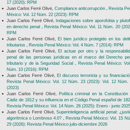
17 (2020): RPM
Juan Carlos Ferré Olivé,
Compliance anticorrupción
,
Revista Pe
México: Vol. 12 Núm. 22 (2023): RPM
Juan Carlos Ferré Olivé,
Indagaciones sobre aporofobia y plutofi
en derecho penal
,
Revista Penal México: Vol. 11 Núm. 20 (202
RPM
Juan Carlos Ferré Olivé,
El bien jurídico protegido en los deli
tributarios
,
Revista Penal México: Vol. 4 Núm. 7 (2014): RPM
Juan Carlos Ferré Olivé,
El actuar por otro y la responsabili
penal de las personas jurídicas en el marco del Derecho pe
tributario y de la Seguridad Social
,
Revista Penal México: Vol
Núm. 10 (2016): RPM
Juan Carlos Ferré Olivé,
El discurso terrorista y su financiaci
Revista Penal México: Vol. 12 Núm. 23 (2023): Vol. 12 Núm.
(2023)
Juan Carlos Ferré Olivé,
Política criminal en la Constitución
Cádiz de 1812 y su influencia en el Código Penal español de 18
Revista Penal México: Vol. 14 Núm. 26 (2025): Enero - junio 202
Juan Carlos Ferré Olivé,
Superinteligencia artificial penal: ¿justi
algorítmica o Lombroso 4.0?
,
Revista Penal México: Vol. 15 N
29 (2026): Revista Penal México julio-diciembre 2026