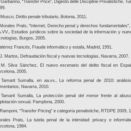
 Garbarino, “Transfer Price”, Digesto delle Discipline Privatistiche, Tur
99.
 Musco, Diritto penale tributario, Bolonia, 2011.
 Morales Prats, “Internet, Derecho penal y derechos fundamentales”,
.VV., Estudios jurídicos sobre la sociedad de la información y nue
cnologías, Burgos, 2005.
tiérrez Francés, Fraude informático y estafa, Madrid, 1991.
 J. Martos, Defraudación fiscal y nuevas tecnologías, Navarra, 2007.
 M. Silva Sánchez, El nuevo escenario del delito fiscal en Espa
rcelona, 2005.
 Tamarit Sumalla, en aa.vv., La reforma penal de 2010: análisi
mentarios, Navarra, 2010.
 Tamarit Sumalla, La protección penal del menor frente al abus
plotación sexual. Pamplona, 2000.
 Ramponi, “Transfer Pricing” e categoría penalistiche, RTDPE 2009, 1
rales Prats, La tutela penal de la intimidad: privacy e informáti
rcelona, 1984.