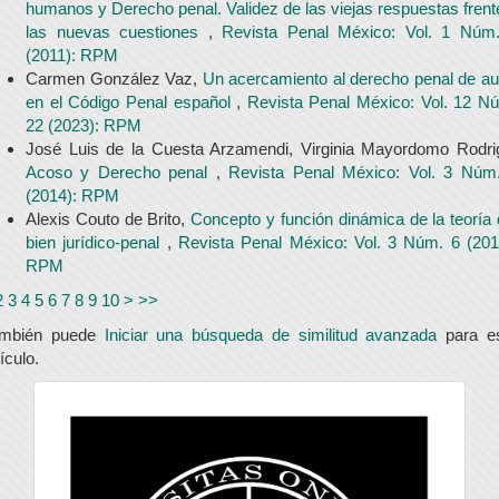
humanos y Derecho penal. Validez de las viejas respuestas frent
las nuevas cuestiones
,
Revista Penal México: Vol. 1 Núm
(2011): RPM
Carmen González Vaz,
Un acercamiento al derecho penal de au
en el Código Penal español
,
Revista Penal México: Vol. 12 N
22 (2023): RPM
José Luis de la Cuesta Arzamendi, Virginia Mayordomo Rodri
Acoso y Derecho penal
,
Revista Penal México: Vol. 3 Núm
(2014): RPM
Alexis Couto de Brito,
Concepto y función dinámica de la teoría 
bien jurídico-penal
,
Revista Penal México: Vol. 3 Núm. 6 (201
RPM
2
3
4
5
6
7
8
9
10
>
>>
ambién puede
Iniciar una búsqueda de similitud avanzada
para e
tículo.
universidad