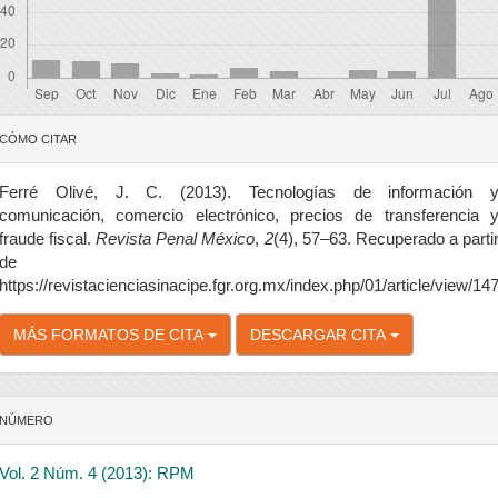
etalles
CÓMO CITAR
el
rtículo
Ferré Olivé, J. C. (2013). Tecnologías de información 
comunicación, comercio electrónico, precios de transferencia 
fraude fiscal.
Revista Penal México
,
2
(4), 57–63. Recuperado a parti
de
https://revistacienciasinacipe.fgr.org.mx/index.php/01/article/view/14
MÁS FORMATOS DE CITA
DESCARGAR CITA
NÚMERO
Vol. 2 Núm. 4 (2013): RPM