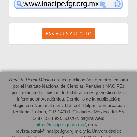
inacipe
Enviar
ENVIAR UN ARTÍCULO
un
artículo
Revista Penal México
es una publicación semestral editada
por el Instituto Nacional de Ciencias Penales (INACIPE)
por medio de la División de Publicaciones y Gestión de la
Información Académica. Domicilio de la publicación:
Magisterio Nacional núm. 113, col. Tlalpan, demarcación
territorial Tlalpan, C.P. 14000, Ciudad de México, Tel. 55
5487 1571 ext. 560262, página web:
https://inacipe.fgr.org.mx/
, e-mail:
revista.penal@inacipe.fgr.org.mx, y la Universidad de