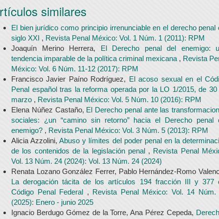
rtículos similares
El bien jurídico como principio irrenunciable en el derecho penal 
siglo XXI
,
Revista Penal México: Vol. 1 Núm. 1 (2011): RPM
Joaquín Merino Herrera,
El Derecho penal del enemigo: 
tendencia imparable de la política criminal mexicana
,
Revista Pe
México: Vol. 6 Núm. 11-12 (2017): RPM
Francisco Javier Paíno Rodríguez,
El acoso sexual en el Cód
Penal español tras la reforma operada por la LO 1/2015, de 30
marzo
,
Revista Penal México: Vol. 5 Núm. 10 (2016): RPM
Elena Núñez Castaño,
El Derecho penal ante las transformacio
sociales: ¿un “camino sin retorno” hacia el Derecho penal 
enemigo?
,
Revista Penal México: Vol. 3 Núm. 5 (2013): RPM
Alicia Azzolini,
Abuso y límites del poder penal en la determinac
de los contenidos de la legislación penal
,
Revista Penal Méxi
Vol. 13 Núm. 24 (2024): Vol. 13 Núm. 24 (2024)
Renata Lozano González Ferrer, Pablo Hernández-Romo Valenc
La derogación tácita de los artículos 194 fracción III y 377 
Código Penal Federal
,
Revista Penal México: Vol. 14 Núm.
(2025): Enero - junio 2025
Ignacio Berdugo Gómez de la Torre, Ana Pérez Cepeda,
Derec