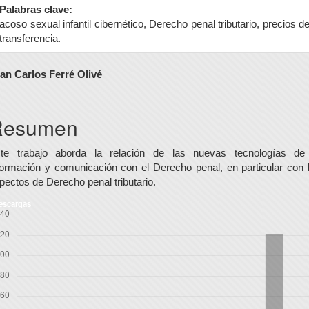
Palabras clave:
acoso sexual infantil cibernético, Derecho penal tributario, precios d
transferencia.
ontenido
an Carlos Ferré Olivé
rincipal
el
Resumen
rtículo
te trabajo aborda la relación de las nuevas tecnologías de
formación y comunicación con el Derecho penal, en particular con 
pectos de Derecho penal tributario.
escargas