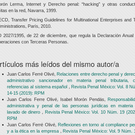
rón Lerma, Internet y Derecho penal: “hacking” y otras conduc
ícitas en la red, Navarra, 1999.
CD, Transfer Pricing Guidelines for Multinational Enterprises and 
ministrations, París, 2010.
 2027/1995, de 22 de diciembre, que regula la Declaración Anual
eraciones con Terceras Personas.
rtículos más leídos del mismo autor/a
Juan Carlos Ferré Olivé,
Relaciones entre derecho penal y dere
administrativo sancionador en materia penal tributaria, 
referencias al sistema español
,
Revista Penal México: Vol. 8 N
14-15 (2019): RPM
Juan Carlos Ferre Olivé, Isabel Morón Pendás,
Responsabili
administrativa y penal de las personas jurídicas en materia
lavado de dinero
,
Revista Penal México: Vol. 10 Núm. 19 (202
RPM
Juan Carlos Ferré Olivé,
Reflexiones en torno al compliance pe
y a la ética en la empresa
,
Revista Penal México: Vol. 9 Núm. 