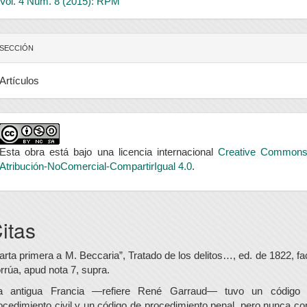
Vol. 4 Núm. 8 (2015): RPM
SECCIÓN
Artículos
Esta obra está bajo una licencia internacional
Creative Common
Atribución-NoComercial-CompartirIgual 4.0
.
itas
arta primera a M. Beccaria”, Tratado de los delitos…, ed. de 1822, fa
rrúa, apud nota 7, supra.
a antigua Francia —refiere René Garraud— tuvo un código
ocedimiento civil y un código de procedimiento penal, pero nunca co