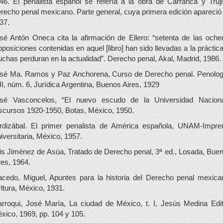
46. El penalista español se refería a la obra de Carrancá y Trujil
recho penal mexicano. Parte general, cuya primera edición apareció
37.
sé Antón Oneca cita la afirmación de Ellero: “setenta de las oche
oposiciones contenidas en aquel [libro] han sido llevadas a la práctica
chas perduran en la actualidad”. Derecho penal, Akal, Madrid, 1986.
sé Ma. Ramos y Paz Anchorena, Curso de Derecho penal. Penolog
 III, núm. 6, Jurídica Argentina, Buenos Aires, 1929
sé Vasconcelos, “El nuevo escudo de la Universidad Naciona
scursos 1920-1950, Botas, México, 1950.
rdizábal. El primer penalista de América española, UNAM-Impre
iversitaria, México, 1957.
is Jiménez de Asúa, Tratado de Derecho penal, 3ª ed., Losada, Bue
res, 1964.
cedo, Miguel, Apuntes para la historia del Derecho penal mexica
ltura, México, 1931.
rroqui, José María, La ciudad de México, t. I, Jesús Medina Edit
xico, 1969, pp. 104 y 105.