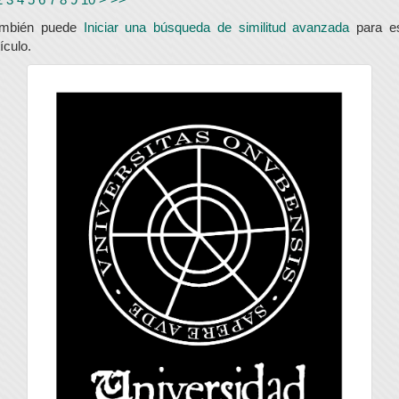
ambién puede
Iniciar una búsqueda de similitud avanzada
para e
tículo.
universidad