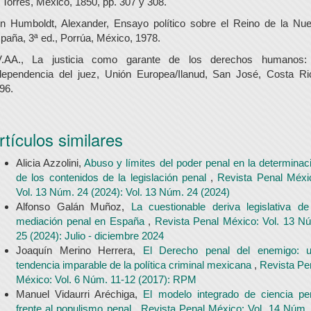
 Torres, México, 1850, pp. 307 y 308.
n Humboldt, Alexander, Ensayo político sobre el Reino de la Nu
paña, 3ª ed., Porrúa, México, 1978.
.AA., La justicia como garante de los derechos humanos:
dependencia del juez, Unión Europea/Ilanud, San José, Costa Ri
96.
rtículos similares
Alicia Azzolini,
Abuso y límites del poder penal en la determinac
de los contenidos de la legislación penal
,
Revista Penal Méxi
Vol. 13 Núm. 24 (2024): Vol. 13 Núm. 24 (2024)
Alfonso Galán Muñoz,
La cuestionable deriva legislativa de
mediación penal en España
,
Revista Penal México: Vol. 13 N
25 (2024): Julio - diciembre 2024
Joaquín Merino Herrera,
El Derecho penal del enemigo: 
tendencia imparable de la política criminal mexicana
,
Revista Pe
México: Vol. 6 Núm. 11-12 (2017): RPM
Manuel Vidaurri Aréchiga,
El modelo integrado de ciencia pe
frente al populismo penal
,
Revista Penal México: Vol. 14 Núm.