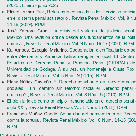
(2025): Enero - junio 2025
Eliseo Lázaro Ruiz,
Retos para consolidar a los servicios pericia
en el sistema penal acusatorio
,
Revista Penal México: Vol. 8 N
14-15 (2019): RPM
José Zamora Grant,
La crisis del sistema de justicia penal
México. Una revisión crítica desde los fundamentos de la polít
criminal
,
Revista Penal México: Vol. 9 Núm. 16-17 (2020): RPM
Kai Ambos, Ezequiel Malarino,
Cooperación científica jurídico-pe
entre Alemania y América Latina de igual a igual: El Centro
Estudios de Derecho Penal y Procesal Penal (CEDPAL) de
Universidad de Gotinga. A su vez, un homenaje a Claus Rox
Revista Penal México: Vol. 5 Núm. 9 (2015): RPM
Elena Núñez Castaño,
El Derecho penal ante las transformacio
sociales: ¿un “camino sin retorno” hacia el Derecho penal 
enemigo?
,
Revista Penal México: Vol. 3 Núm. 5 (2013): RPM
El bien jurídico como principio irrenunciable en el derecho penal 
siglo XXI
,
Revista Penal México: Vol. 1 Núm. 1 (2011): RPM
Francisco Muñoz Conde,
Actualidad del pensamiento de Becca
contra la tortura
,
Revista Penal México: Vol. 8 Núm. 14-15 (201
RPM
2
3
4
5
6
7
8
9
10
>
>>