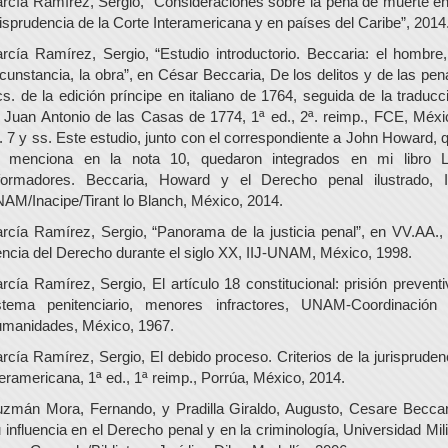
rcía Ramírez, Sergio, “Consideraciones sobre la pena de muerte en
risprudencia de la Corte Interamericana y en países del Caribe”, 2014
rcía Ramírez, Sergio, “Estudio introductorio. Beccaria: el hombre,
rcunstancia, la obra”, en César Beccaria, De los delitos y de las pen
cs. de la edición príncipe en italiano de 1764, seguida de la traducc
 Juan Antonio de las Casas de 1774, 1ª ed., 2ª. reimp., FCE, Méxi
. 7 y ss. Este estudio, junto con el correspondiente a John Howard, 
 menciona en la nota 10, quedaron integrados en mi libro 
formadores. Beccaria, Howard y el Derecho penal ilustrado, I
AM/Inacipe/Tirant lo Blanch, México, 2014.
rcía Ramírez, Sergio, “Panorama de la justicia penal”, en VV.AA.,
encia del Derecho durante el siglo XX, IIJ-UNAM, México, 1998.
rcía Ramírez, Sergio, El artículo 18 constitucional: prisión preventi
stema penitenciario, menores infractores, UNAM-Coordinación
manidades, México, 1967.
rcía Ramírez, Sergio, El debido proceso. Criterios de la jurispruden
teramericana, 1ª ed., 1ª reimp., Porrúa, México, 2014.
zmán Mora, Fernando, y Pradilla Giraldo, Augusto, Cesare Beccar
 influencia en el Derecho penal y en la criminología, Universidad Mili