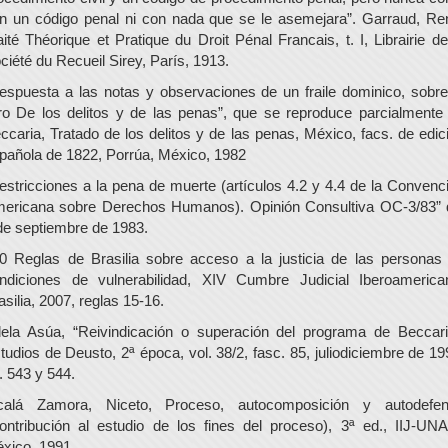
n un código penal ni con nada que se le asemejara”. Garraud, Re
aité Théorique et Pratique du Droit Pénal Francais, t. I, Librairie de
ciété du Recueil Sirey, París, 1913.
espuesta a las notas y observaciones de un fraile dominico, sobre
bro De los delitos y de las penas”, que se reproduce parcialmente
ccaria, Tratado de los delitos y de las penas, México, facs. de edic
pañola de 1822, Porrúa, México, 1982
estricciones a la pena de muerte (artículos 4.2 y 4.4 de la Convenc
ericana sobre Derechos Humanos). Opinión Consultiva OC-3/83” 
de septiembre de 1983.
0 Reglas de Brasilia sobre acceso a la justicia de las personas
ndiciones de vulnerabilidad, XIV Cumbre Judicial Iberoamerica
asilia, 2007, reglas 15-16.
ela Asúa, “Reivindicación o superación del programa de Beccari
tudios de Deusto, 2ª época, vol. 38/2, fasc. 85, juliodiciembre de 19
. 543 y 544.
calá Zamora, Niceto, Proceso, autocomposición y autodefe
ontribución al estudio de los fines del proceso), 3ª ed., IIJ-UN
xico, 1991.