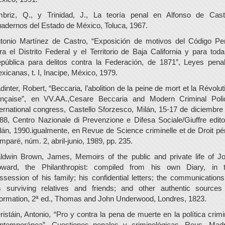
briz, Q., y Trinidad, J., La teoría penal en Alfonso de Cast
adernos del Estado de México, Toluca, 1967.
tonio Martínez de Castro, “Exposición de motivos del Código Pe
ra el Distrito Federal y el Territorio de Baja California y para toda
pública para delitos contra la Federación, de 1871”, Leyes pena
xicanas, t. I, Inacipe, México, 1979.
dinter, Robert, “Beccaria, l’abolition de la peine de mort et la Révolut
ançaise”, en VV.AA.,Cesare Beccaria and Modern Criminal Poli
ternational congress, Castello Sforzesco, Milán, 15-17 de diciembre
88, Centro Nazionale di Prevenzione e Difesa Sociale/Giuffre edito
lán, 1990.igualmente, en Revue de Science criminelle et de Droit pé
mparé, núm. 2, abril-junio, 1989, pp. 235.
ldwin Brown, James, Memoirs of the public and private life of J
ward, the Philanthropist: compiled from his own Diary, in 
ssession of his family; his confidential letters; the communications
s surviving relatives and friends; and other authentic sources
formation, 2ª ed., Thomas and John Underwood, Londres, 1823.
ristáin, Antonio, “Pro y contra la pena de muerte en la política crimi
ntemporánea”, Cuestiones penales y criminológicas, Reus, Madr