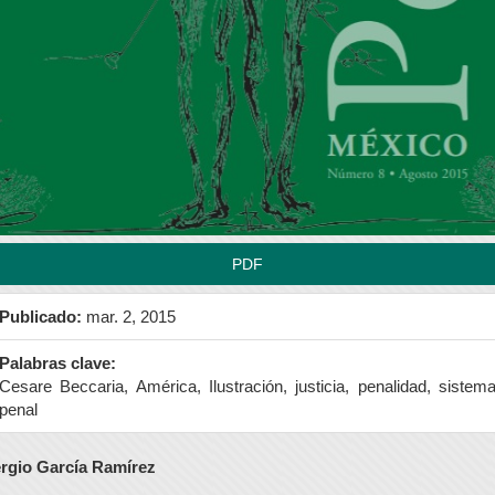
teral
l
tículo
PDF
Publicado:
mar. 2, 2015
Palabras clave:
Cesare Beccaria, América, Ilustración, justicia, penalidad, sistem
penal
ontenido
rgio García Ramírez