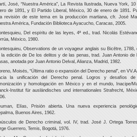
rtí, José, “Nuestra América”, La Revista Ilustrada, Nueva York, 10
ero de 1891, y El Partido Liberal, México, 30 de enero de 1891. P
a revisión de este tema en la producción martiana, cfr. José Mar
estra América, Fundación Biblioteca Ayacucho, Caracas, 2005.
ntesquieu, Del espíritu de las leyes, 4ª ed., trad. Nicolás Estévan
rrúa, México, 1980.
ntesquieu, Observations de un voyageur anglais su Bicêtre, 1788, c
 la edición de De los delitos y de las penas, trad. Juan Antonio de 
sas, anotada por Juan Antonio Delval, Alianza, Madrid, 1982.
reno, Moisés, “Última ratio o expansión del Derecho penal”, en VV.A
cia la unificación del Derecho penal. Logros y desafíos de
monización y homologación en México y en el mundo, Inacipe/M
anck-Institut für ausländisches und internationales Strafrecht, Méxi
06.
uman, Elías, Prisión abierta. Una nueva experiencia penológi
palma, Buenos Aires, 1962.
úsculos de Derecho criminal, vol. IV, trad. José J. Ortega Torre
rge Guerrero, Temis, Bogotá, 1976.