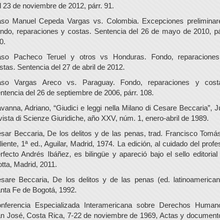
l 23 de noviembre de 2012, párr. 91.
so Manuel Cepeda Vargas vs. Colombia. Excepciones preliminar
ndo, reparaciones y costas. Sentencia del 26 de mayo de 2010, pá
0.
so Pacheco Teruel y otros vs Honduras. Fondo, reparacione
stas. Sentencia del 27 de abril de 2012.
so Vargas Areco vs. Paraguay. Fondo, reparaciones y cost
ntencia del 26 de septiembre de 2006, párr. 108.
vanna, Adriano, “Giudici e leggi nella Milano di Cesare Beccaria”, J
vista di Scienze Giuridiche, año XXV, núm. 1, enero-abril de 1989.
sar Beccaria, De los delitos y de las penas, trad. Francisco Tomá
liente, 1ª ed., Aguilar, Madrid, 1974. La edición, al cuidado del profe
rfecto Andrés Ibáñez, es bilingüe y apareció bajo el sello editorial
otta, Madrid, 2011.
sare Beccaria, De los delitos y de las penas (ed. latinoamerican
nta Fe de Bogotá, 1992.
nferencia Especializada Interamericana sobre Derechos Human
n José, Costa Rica, 7-22 de noviembre de 1969, Actas y document