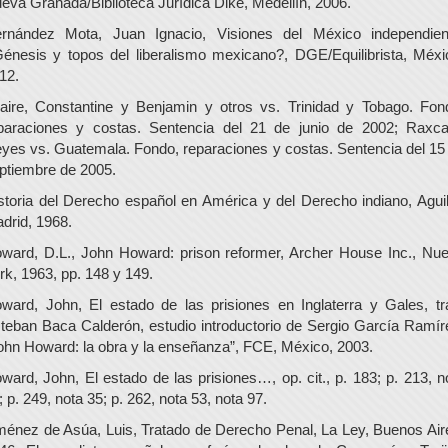
eva Granada/Biblioteca Jurídica Dike, Medellín, 2006.
rnández Mota, Juan Ignacio, Visiones del México independien
énesis y topos del liberalismo mexicano?, DGE/Equilibrista, Méxi
12.
laire, Constantine y Benjamin y otros vs. Trinidad y Tobago. Fon
paraciones y costas. Sentencia del 21 de junio de 2002; Raxc
yes vs. Guatemala. Fondo, reparaciones y costas. Sentencia del 15
ptiembre de 2005.
storia del Derecho español en América y del Derecho indiano, Aguil
drid, 1968.
ward, D.L., John Howard: prison reformer, Archer House Inc., Nu
rk, 1963, pp. 148 y 149.
ward, John, El estado de las prisiones en Inglaterra y Gales, tr
teban Baca Calderón, estudio introductorio de Sergio García Ramír
ohn Howard: la obra y la enseñanza”, FCE, México, 2003.
ward, John, El estado de las prisiones…, op. cit., p. 183; p. 213, n
; p. 249, nota 35; p. 262, nota 53, nota 97.
ménez de Asúa, Luis, Tratado de Derecho Penal, La Ley, Buenos Air