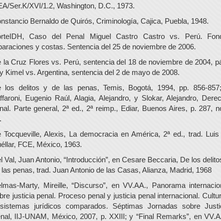
A/Ser.K/XVI/1.2, Washington, D.C., 1973.
nstancio Bernaldo de Quirós, Criminología, Cajica, Puebla, 1948.
rteIDH, Caso del Penal Miguel Castro Castro vs. Perú. Fon
paraciones y costas. Sentencia del 25 de noviembre de 2006.
 la Cruz Flores vs. Perú, sentencia del 18 de noviembre de 2004, pá
 y Kimel vs. Argentina, sentencia del 2 de mayo de 2008.
 los delitos y de las penas, Temis, Bogotá, 1994, pp. 856-857
ffaroni, Eugenio Raúl, Alagia, Alejandro, y Slokar, Alejandro, Dere
nal. Parte general, 2ª ed., 2ª reimp., Ediar, Buenos Aires, p. 287, n
.
 Tocqueville, Alexis, La democracia en América, 2ª ed., trad. Luis
éllar, FCE, México, 1963.
l Val, Juan Antonio, “Introducción”, en Cesare Beccaria, De los delito
 las penas, trad. Juan Antonio de las Casas, Alianza, Madrid, 1968
lmas-Marty, Mireille, “Discurso”, en VV.AA., Panorama internacio
bre justicia penal. Proceso penal y justicia penal internacional. Cultu
sistemas jurídicos comparados. Séptimas Jornadas sobre Justi
nal, IIJ-UNAM, México, 2007, p. XXIII; y “Final Remarks”, en VV.A