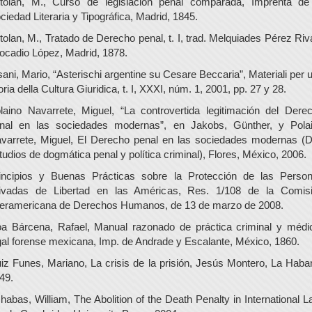
tolan, M., Curso de legislación penal comparada, Imprenta de
ciedad Literaria y Tipográfica, Madrid, 1845.
tolan, M., Tratado de Derecho penal, t. I, trad. Melquiades Pérez Riv
ocadio López, Madrid, 1878.
sani, Mario, “Asterischi argentine su Cesare Beccaria”, Materiali per 
oria della Cultura Giuridica, t. I, XXXI, núm. 1, 2001, pp. 27 y 28.
laino Navarrete, Miguel, “La controvertida legitimación del Dere
nal en las sociedades modernas”, en Jakobs, Günther, y Pola
varrete, Miguel, El Derecho penal en las sociedades modernas (
tudios de dogmática penal y política criminal), Flores, México, 2006.
incipios y Buenas Prácticas sobre la Protección de las Perso
ivadas de Libertad en las Américas, Res. 1/108 de la Comis
teramericana de Derechos Humanos, de 13 de marzo de 2008.
a Bárcena, Rafael, Manual razonado de práctica criminal y médi
gal forense mexicana, Imp. de Andrade y Escalante, México, 1860.
iz Funes, Mariano, La crisis de la prisión, Jesús Montero, La Haba
49.
habas, William, The Abolition of the Death Penalty in International L