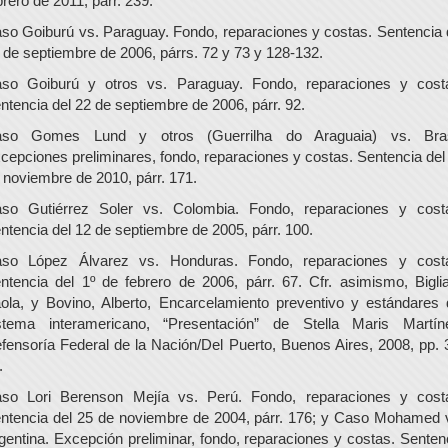
brero de 2011, párr. 239.
so Goiburú vs. Paraguay. Fondo, reparaciones y costas. Sentencia 
 de septiembre de 2006, párrs. 72 y 73 y 128-132.
so Goiburú y otros vs. Paraguay. Fondo, reparaciones y cost
ntencia del 22 de septiembre de 2006, párr. 92.
so Gomes Lund y otros (Guerrilha do Araguaia) vs. Bras
cepciones preliminares, fondo, reparaciones y costas. Sentencia del
 noviembre de 2010, párr. 171.
so Gutiérrez Soler vs. Colombia. Fondo, reparaciones y cost
ntencia del 12 de septiembre de 2005, párr. 100.
so López Álvarez vs. Honduras. Fondo, reparaciones y cost
ntencia del 1º de febrero de 2006, párr. 67. Cfr. asimismo, Biglia
ola, y Bovino, Alberto, Encarcelamiento preventivo y estándares 
stema interamericano, “Presentación” de Stella Maris Martín
fensoría Federal de la Nación/Del Puerto, Buenos Aires, 2008, pp. 
.
so Lori Berenson Mejía vs. Perú. Fondo, reparaciones y cost
ntencia del 25 de noviembre de 2004, párr. 176; y Caso Mohamed 
gentina. Excepción preliminar, fondo, reparaciones y costas. Senten