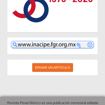
inacipe
Enviar
ENVIAR UN ARTÍCULO
un
artículo
Revista Penal México
es una publicación semestral editada