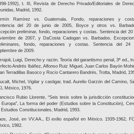
998-1992), t. III, Revista de Derecho Privado/Editoriales de Dere
unidas, Madrid, 1992.
rmín Ramírez vs. Guatemala. Fondo, reparaciones y cost
ntencia del 20 de junio de 2005, Boyce y otros vs. Barbad
cepción preliminar, fondo, reparaciones y costas. Sentencia del 20
viembre de 2007, y DaCosta Cadogan vs. Barbados. Excepcio
eliminares, fondo, reparaciones y costas. Sentencia del 24
ptiembre de 2009.
rrajoli, Luigi, Derecho y razón. Teoría del garantismo penal, 3ª ed., tr
rfecto Andrés Ibáñez, Alfonso Ruiz Miguel, Juan Carlos Bayón Mohi
an Terradillas Basoco y Rocío Cantarero Bandrés, Trotta, Madrid, 19
ucalt, Michel, Vigilar y castigar, trad. Aurelio Garzón del Camino, Si
I, México, 1976.
ancisco Rubio Llorente, “Seis tesis sobre la jurisdicción constitucio
 Europa”, La forma del poder (Estudios sobre la Constitución), Cen
 Estudios Constitucionales, Madrid, 1993.
os, José, en VV.AA., El exilio español en México. 1939-1962, F
xico, 1982.