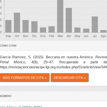
etalles
CÓMO CITAR
el
rtículo
García Ramírez, S. (2015). Beccaria en nuestra América.
Revist
Penal México
,
4
(8), 29–47. Recuperado a partir d
https://revistacienciasinacipe.fgr.org.mx/index.php/01/article/view/34
MÁS FORMATOS DE CITA
DESCARGAR CITA
NÚMERO