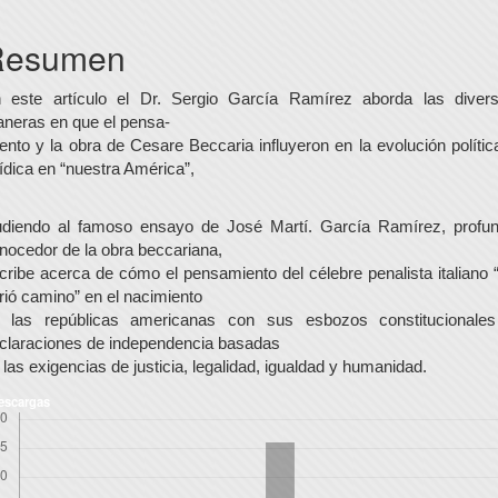
rincipal
el
Resumen
rtículo
 este artículo el Dr. Sergio García Ramírez aborda las diver
neras en que el pensa-
ento y la obra de Cesare Beccaria influyeron en la evolución polític
rídica en “nuestra América”,
udiendo al famoso ensayo de José Martí. García Ramírez, profu
nocedor de la obra beccariana,
cribe acerca de cómo el pensamiento del célebre penalista italiano 
rió camino” en el nacimiento
 las repúblicas americanas con sus esbozos constitucionale
claraciones de independencia basadas
 las exigencias de justicia, legalidad, igualdad y humanidad.
escargas