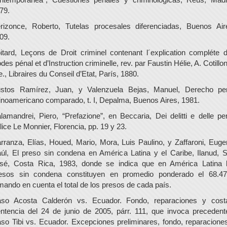
79.
rizonce, Roberto, Tutelas procesales diferenciadas, Buenos Air
09.
itard, Leçons de Droit criminel contenant l´explication compléte 
des pénal et d’Instruction criminelle, rev. par Faustin Hélie, A. Cotillon
e., Libraires du Conseil d’Etat, París, 1880.
stos Ramírez, Juan, y Valenzuela Bejas, Manuel, Derecho pe
tinoamericano comparado, t. I, Depalma, Buenos Aires, 1981.
lamandrei, Piero, “Prefazione”, en Beccaria, Dei delitti e delle pe
lice Le Monnier, Florencia, pp. 19 y 23.
rranza, Elías, Houed, Mario, Mora, Luis Paulino, y Zaffaroni, Euge
úl, El preso sin condena en América Latina y el Caribe, Ilanud, 
sé, Costa Rica, 1983, donde se indica que en América Latina 
esos sin condena constituyen en promedio ponderado el 68.4
mando en cuenta el total de los presos de cada país.
so Acosta Calderón vs. Ecuador. Fondo, reparaciones y cost
ntencia del 24 de junio de 2005, párr. 111, que invoca precedent
so Tibi vs. Ecuador. Excepciones preliminares, fondo, reparacione