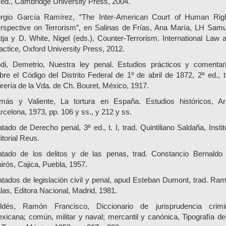
 ed., Cambridge University Press, 2004.
rgio García Ramírez, “The Inter-American Court of Human Rig
rspective on Terrorism”, en Salinas de Frías, Ana María, LH Samu
tja y D. White, Nigel (eds.), Counter-Terrorism. International Law 
actice, Oxford University Press, 2012.
di, Demetrio, Nuestra ley penal. Estudios prácticos y comentar
bre el Código del Distrito Federal de 1º de abril de 1872, 2ª ed., t.
brería de la Vda. de Ch. Bouret, México, 1917.
más y Valiente, La tortura en España. Estudios históricos, Ari
rcelona, 1973, pp. 106 y ss., y 212 y ss.
atado de Derecho penal, 3ª ed., t. I, trad. Quintiliano Saldaña, Instit
itorial Reus.
atado de los delitos y de las penas, trad. Constancio Bernaldo
irós, Cajica, Puebla, 1957.
atados de legislación civil y penal, apud Esteban Dumont, trad. Ra
las, Editora Nacional, Madrid, 1981.
ldés, Ramón Francisco, Diccionario de jurisprudencia crimi
xicana; común, militar y naval; mercantil y canónica, Tipografía de