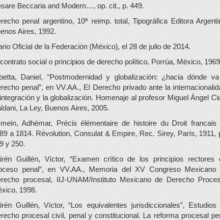
sare Beccaria and Modern…, op. cit., p. 449.
recho penal argentino, 10ª reimp. total, Tipográfica Editora Argenti
enos Aires, 1992.
ario Oficial de la Federación (México), el 28 de julio de 2014.
 contrato social o principios de derecho político, Porrúa, México, 1969
betta, Daniel, “Postmodernidad y globalización: ¿hacia dónde va
recho penal”, en VV.AA., El Derecho privado ante la internacionalid
 integración y la globalización. Homenaje al profesor Miguel Ángel Ci
ldani, La Ley, Buenos Aires, 2005.
mein, Adhémar, Précis élémentaire de histoire du Droit francais
89 a 1814. Révolution, Consulat & Empire, Rec. Sirey, París, 1911, 
9 y 250.
irén Guillén, Víctor, “Examen crítico de los principios rectores 
oceso penal”, en VV.AA., Memoria del XV Congreso Mexicano
recho procesal, IIJ-UNAM/Instituto Mexicano de Derecho Proces
xico, 1998.
irén Guillén, Víctor, “Los equivalentes jurisdiccionales”, Estudios
recho procesal civil, penal y constitucional. La reforma procesal pe