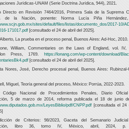
gaciones Jurídicas-UNAM (Serie Doctrina Jurídica, 944), 2021.
 Directo en Revisión 7464/2016, Primera Sala de la Suprema C
cia de la Nación, ponente: Norma Lucía Piña Hernández,
/www.scjn.gob.mx/sites/default/files/listas/documento_dos/2017-10/A
016-171017.pdf
[consultado el 24 de abril del 2025].
 Alberto, La prueba en el proceso penal, Buenos Aires: Ad-Hoc, 2010.
tone, William, Commentaries on the Laws of England, vol. IV, 
ndon Press, 1769.
https://lonang.com/wp-content/download/Bla
tariesBk4.pdf
[consultado el 24 de abril del 2025].
ta Nores, José, Derecho procesal penal, Buenos Aires: Rubinzal-C
ll, Miguel, Teoría general del proceso, México: Porrúa, 2022-2023.
Código Nacional de Procedimientos Penales, Diario Oficia
ción, 5 de marzo de 2014, reforma publicada el 18 de junio d
/www.diputados.gob.mx/LeyesBiblio/pdf/CNPP.pdf
[consultada el 24 
5]
dicción de Criterios: 98/2023, Gaceta del Semanario Judicia
ación, libro 36, tomo IV, México, abril, 2024, p.