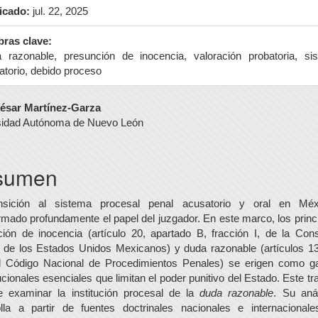
icado:
jul. 22, 2025
bras clave:
 razonable, presunción de inocencia, valoración probatoria, si
atorio, debido proceso
tenido
César Martínez-Garza
sidad Autónoma de Nuevo León
ncipal
sumen
culo
nsición al sistema procesal penal acusatorio y oral en Mé
rmado profundamente el papel del juzgador. En este marco, los princ
ión de inocencia (artículo 20, apartado B, fracción I, de la Cons
a de los Estados Unidos Mexicanos) y duda razonable (artículos 1
l Código Nacional de Procedimientos Penales) se erigen como ga
ucionales esenciales que limitan el poder punitivo del Estado. Este tr
e examinar la institución procesal de la
duda razonable
. Su aná
olla a partir de fuentes doctrinales nacionales e internacional