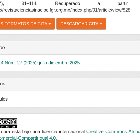
27), 91–114. Recuperado a partir
://revistacienciasinacipe.fgr.org.mx/index.php/01/article/view/928
S FORMATOS DE CITA
DESCARGAR CITA
RO
14 Núm. 27 (2025): julio-diciembre 2025
IÓN
ulos
 obra está bajo una licencia internacional
Creative Commons Atribu
mercial-CompartirIgual 4.0
.