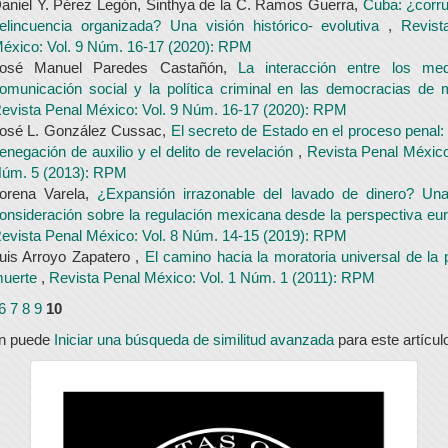
aniel Y. Pérez Legón, Sinthya de la C. Ramos Guerra,
Cuba: ¿corru
elincuencia organizada? Una visión histórico- evolutiva
,
Revist
éxico: Vol. 9 Núm. 16-17 (2020): RPM
osé Manuel Paredes Castañón,
La interacción entre los me
omunicación social y la política criminal en las democracias d
evista Penal México: Vol. 9 Núm. 16-17 (2020): RPM
osé L. González Cussac,
El secreto de Estado en el proceso penal: 
enegación de auxilio y el delito de revelación
,
Revista Penal México
úm. 5 (2013): RPM
orena Varela,
¿Expansión irrazonable del lavado de dinero? Una
onsideración sobre la regulación mexicana desde la perspectiva e
evista Penal México: Vol. 8 Núm. 14-15 (2019): RPM
uis Arroyo Zapatero ,
El camino hacia la moratoria universal de la
uerte
,
Revista Penal México: Vol. 1 Núm. 1 (2011): RPM
6
7
8
9
10
n puede
Iniciar una búsqueda de similitud avanzada
para este artícul
universidad