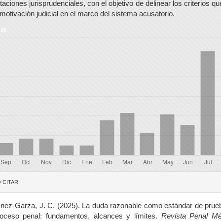
etaciones jurisprudenciales, con el objetivo de delinear los criterios q
a motivación judicial en el marco del sistema acusatorio.
gas
alles
 CITAR
culo
ínez-Garza, J. C. (2025). La duda razonable como estándar de prue
roceso penal: fundamentos, alcances y límites.
Revista Penal Mé