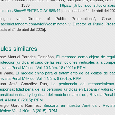
e 1989.
https://hj.tribunalconstitucional.
olucion/Show/SENTENCIA/1989/44
[consultada el 24 de abril del 20
mington vs. Director of Public Prosecutions”, Case B
/casebrief.fandom.com/wiki/Woolmington_v_Director_of_Public_Pros
tada el 24 de abril del 2025].
culos similares
osé Manuel Paredes Castañón,
El mercado como objeto de regul
rotección jurídica: el caso de las restricciones verticales a la comp
evista Penal México: Vol. 10 Núm. 18 (2021): RPM
u Wang,
El modelo chino para el tratamiento de los delitos de ba
evista Penal México: Vol. 4 Núm. 8 (2015): RPM
Juan José González Rus,
La pertinencia del reconocimient
esponsabilidad penal de las personas jurídicas en España y valoraci
onstitucionalidad y legalidad del modelo establecido
,
Revista Penal 
ol. 4 Núm. 8 (2015): RPM
ergio García Ramírez,
Beccaria en nuestra América
,
Revist
éxico: Vol. 4 Núm. 8 (2015): RPM