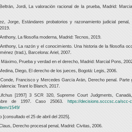
Beltrán, Jordi, La valoración racional de la prueba, Madrid: Marci
z, Jorge, Estándares probatorios y razonamiento judicial penal, 
2019.
Anthony, La filosofía moderna, Madrid: Tecnos, 2019.
Anthony, La razón y el conocimiento. Una historia de la filosofía occ
ménez (trad.), Barcelona: Ariel, 2007.
 Máximo, Prueba y verdad en el derecho, Madrid: Marcial Pons, 200
edina, Diego, El derecho de los jueces, Bogotá: Legis, 2006.
Conde, Francisco y Mercedes García Arán, Derecho penal. Parte g
 Valencia: Tirant lo Blanch, 2017.
Lifchus [1997] 3 SCR 320, Supreme Court Judgments, Canadá
embre de 1997. Caso 25063.
https://decisions.scccsc.ca/scc-
item/1549/
o [consultado el 25 de abril del 2025].
Claus, Derecho procesal penal, Madrid: Civitas, 2006.