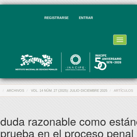
vegación
ncipal
ntenido
REGISTRARSE
ENTRAR
ncipal
rra
eral
Toggle
navigati
O
ARCHIVOS
VOL. 14 NÚM. 27 (2025): JULIO-DICIEMBRE 2025
ARTÍCULOS
 duda razonable como están
 prueba en el proceso penal