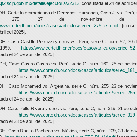
/sjf2.scjn.gob.mx/detalle/ejecutoria/32312
[consultada el 24 de abril del
DH, Corte Interamericana de Derechos Humanos, Caso J. vs. Perú, 
. 275, 27 de noviembre de 2
/www.corteidh.or.cr/docs/casos/articulos/seriec_275_esp.pdf
[consul
ril del 2025].
DH, Caso Castillo Petruzzi y otros vs. Perú, serie C, núm. 52, 30
1999.
https://www.corteidh.or.cr/docs/casos/articulos/seriec_52
tado el 24 de abril del 2025].
IDH, Caso Castro Castro vs. Perú, serie C, núm. 160, 25 de novie
06.
https://www.corteidh.or.cr/docs/casos/articulos/seriec_181
tado el 24 de abril del 2025].
IDH, Caso Mohamed vs. Argentina, serie C, núm. 255, 23 de novie
12.
https://www.corteidh.or.cr/docs/casos/articulos/seriec_255
tada el 24 de abril del 2025].
DH, Caso Pollo Rivera y otros vs. Perú, serie C, núm. 319, 21 de oct
16.
https://www.corteidh.or.cr/docs/casos/articulos/seriec_319
tado el 28 de abril del 2025].
DH, Caso Radilla Pacheco vs. México, serie C, núm. 209, 23 de no