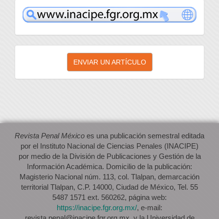
inacipe
Enviar
ENVIAR UN ARTÍCULO
un
artículo
Revista Penal México
es una publicación semestral editada
por el Instituto Nacional de Ciencias Penales (INACIPE)
por medio de la División de Publicaciones y Gestión de la
Información Académica. Domicilio de la publicación:
Magisterio Nacional núm. 113, col. Tlalpan, demarcación
territorial Tlalpan, C.P. 14000, Ciudad de México, Tel. 55
5487 1571 ext. 560262, página web:
https://inacipe.fgr.org.mx/
, e-mail:
revista.penal@inacipe.fgr.org.mx, y la Universidad de