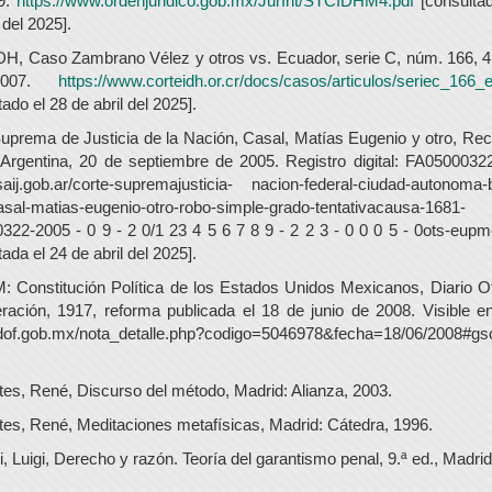
9.
https://www.ordenjuridico.gob.mx/JurInt/STCIDHM4.pdf
[consultad
 del 2025].
DH, Caso Zambrano Vélez y otros vs. Ecuador, serie C, núm. 166, 4 
2007.
https://www.corteidh.or.cr/docs/casos/articulos/seriec_166_
tado el 28 de abril del 2025].
uprema de Justicia de la Nación, Casal, Matías Eugenio y otro, Re
Argentina, 20 de septiembre de 2005. Registro digital: FA05000322
aij.gob.ar/corte-supremajusticia- nacion-federal-ciudad-autonoma
asal-matias-eugenio-otro-robo-simple-grado-tentativacausa-1681-
322-2005 - 0 9 - 2 0/1 23 4 5 6 7 8 9 - 2 2 3 - 0 0 0 5 - 0ots-eupm
tada el 24 de abril del 2025].
Constitución Política de los Estados Unidos Mexicanos, Diario Of
ración, 1917, reforma publicada el 18 de junio de 2008. Visible en
dof.gob.mx/nota_detalle.php?codigo=5046978&fecha=18/06/2008#gs
es, René, Discurso del método, Madrid: Alianza, 2003.
es, René, Meditaciones metafísicas, Madrid: Cátedra, 1996.
li, Luigi, Derecho y razón. Teoría del garantismo penal, 9.ª ed., Madrid: