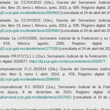
aislada: 1a. CCXIX/2015 (10a.), Gaceta del Semanario Judicia
ión, libro 19, tomo I, México, junio, 2015, p. 589. Registro digital: 
/sjf2.scjn.gob.mx/detalle/tesis/2009463
[consultada el 24 de abril del 2
aislada: 1a. CCXX/2015 (10a.), Gaceta del Semanario Judicia
ión, libro 19, tomo I, México, junio, 2015, p. 590. Registro digital: 
/sjf2.scjn.gob.mx/detalle/tesis/2009464
[consultada el 24 de abril del 2
islada: 1a. LXXIV/2005, Semanario Judicial de la Federación y su
XXII, México, agosto, 2005. Registro digital: 1
/sjf2.scjn.gob.mx/detalle/tesis/177538
[consultada el 24 de abril del 20
islada: PR.P.T.CS.1 L (11a.), Semanario Judicial de la Federación,
o digital: 2028577.
https://bj.scjn.gob.mx/documento/tesis/2028577
urisprudencial: 1ª./J..25/2014 (10a.), Gaceta del Semanario Judici
ción, libro 5, tomo I, abril, 2014, p. 478. Registro digital: 2
/sjf2.scjn.gob.mx/detalle/tesis/2006093
urisprudencial: P.J. 8/2023 (11a.), Semanario Judicial de la Fed
ima época, 8 de diciembre de 2023. Registro digital: 20
/sjfsemanal.scjn.gob.mx/detalle/tesis/2027822
[consultada el 24 de a
ia del Tribunal Constitucional 44/1989, Sala primera, España, 20 de