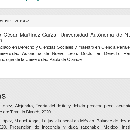
AFÍA DEL AUTOR/A
io César Martínez-Garza,
Universidad Autónoma de N
n
nciado en Derecho y Ciencias Sociales y maestro en Ciencia Penale
niversidad Autónoma de Nuevo León. Doctor en Derecho Pe
inología de la Universidad Pablo de Olavide.
as
 López, Alejandro, Teoría del delito y debido proceso penal acusato
xico: Tirant lo Blanch, 2020.
 López, Miguel Ángel, La justicia penal en México. Balance de dos
020. Presunción de inocencia y duda razonable, México: Insti