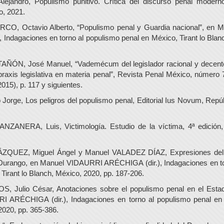
jandro, Populismo punitivo. Crítica del discurso penal modern
o, 2021.
, Octavio Alberto, “Populismo penal y Guardia nacional”, en 
 Indagaciones en torno al populismo penal en México, Tirant lo Blan
N, José Manuel, “Vademécum del legislador racional y decente
raxis legislativa en materia penal”, Revista Penal México, número 
015), p. 117 y siguientes.
orge, Los peligros del populismo penal, Editorial Ius Novum, Repú
NERA, Luis, Victimología. Estudio de la víctima, 4ª edición,
UEZ, Miguel Ángel y Manuel VALADEZ DÍAZ, Expresiones del 
 Durango, en Manuel VIDAURRI ARÉCHIGA (dir.), Indagaciones en to
Tirant lo Blanch, México, 2020, pp. 187-206.
ulio César, Anotaciones sobre el populismo penal en el Estad
 ARÉCHIGA (dir.), Indagaciones en torno al populismo penal en
 2020, pp. 365-386.