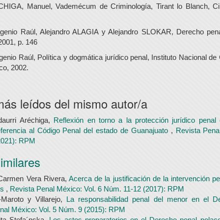
IGA, Manuel, Vademécum de Criminología, Tirant lo Blanch, Ci
nio Raúl, Alejandro ALAGIA y Alejandro SLOKAR, Derecho penal
2001, p. 146
io Raúl, Política y dogmática jurídico penal, Instituto Nacional de
co, 2002.
más leídos del mismo autor/a
daurri Aréchiga,
Reflexión en torno a la protección jurídico penal
eferencia al Código Penal del estado de Guanajuato
,
Revista Pena
2021): RPM
similares
 Carmen Vera Rivera,
Acerca de la justificación de la intervención pe
os
,
Revista Penal México: Vol. 6 Núm. 11-12 (2017): RPM
-Maroto y Villarejo,
La responsabilidad penal del menor en el 
nal México: Vol. 5 Núm. 9 (2015): RPM
ita Stefa´nska,
Los actos preparatorios en el Derecho penal pola