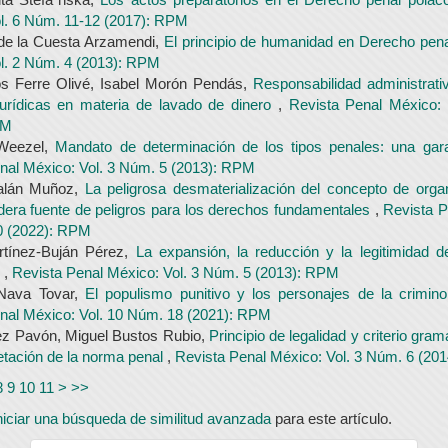
l. 6 Núm. 11-12 (2017): RPM
de la Cuesta Arzamendi,
El principio de humanidad en Derecho pen
l. 2 Núm. 4 (2013): RPM
os Ferre Olivé, Isabel Morón Pendás,
Responsabilidad administrati
urídicas en materia de lavado de dinero
,
Revista Penal México:
PM
Weezel,
Mandato de determinación de los tipos penales: una gar
nal México: Vol. 3 Núm. 5 (2013): RPM
alán Muñoz,
La peligrosa desmaterialización del concepto de organ
era fuente de peligros para los derechos fundamentales
,
Revista P
0 (2022): RPM
rtínez-Buján Pérez,
La expansión, la reducción y la legitimidad 
o
,
Revista Penal México: Vol. 3 Núm. 5 (2013): RPM
 Nava Tovar,
El populismo punitivo y los personajes de la crimin
nal México: Vol. 10 Núm. 18 (2021): RPM
ez Pavón, Miguel Bustos Rubio,
Principio de legalidad y criterio gram
retación de la norma penal
,
Revista Penal México: Vol. 3 Núm. 6 (20
8
9
10
11
>
>>
niciar una búsqueda de similitud avanzada
para este artículo.