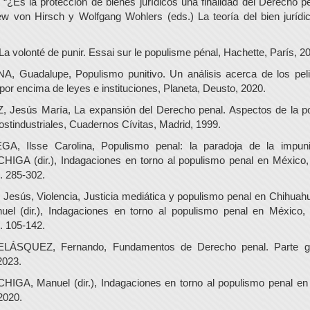
Es la protección de bienes jurídicos una finalidad del Derecho p
w von Hirsch y Wolfgang Wohlers (eds.) La teoría del bien jurídi
 volonté de punir. Essai sur le populisme pénal, Hachette, París, 2
Guadalupe, Populismo punitivo. Un análisis acerca de los peli
por encima de leyes e instituciones, Planeta, Deusto, 2020.
Jesús María, La expansión del Derecho penal. Aspectos de la polí
ostindustriales, Cuadernos Cívitas, Madrid, 1999.
 Ilsse Carolina, Populismo penal: la paradoja de la impun
GA (dir.), Indagaciones en torno al populismo penal en México, T
. 285-302.
sús, Violencia, Justicia mediática y populismo penal en Chihua
 (dir.), Indagaciones en torno al populismo penal en México, T
. 105-142.
SQUEZ, Fernando, Fundamentos de Derecho penal. Parte gen
2023.
GA, Manuel (dir.), Indagaciones en torno al populismo penal en
 2020.