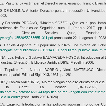
Pastora, La víctima en el Derecho penal español, Tirant lo Blanch,
DE MOLINA, Antonio, Derecho penal. Introducción, Universidad
2002.
 y Fernanda PROAÑO, “Máximo SOZZO: ¿Qué es el populismo 
mericana de Estudios de Seguridad, núm. 11, (marzo, 2012), pp. 1
icana de Ciencias Sociales Quito, Ecuador. 
lyc.org/pdf/5526/552656551011.pdf
(consultado 22 de agosto de 2023
niela Alejandra, “El populismo punitivo: una mirada en Colomb
earchgate.net/publication/335133343_El_populismo_punitivo_una_mi
 Luis Felipe y Gustavo BALMACEDA HOYOS, Introducción al D
ndustrial, 1ª edición, Biblioteca Jurídica DIKE, Medellín, 2006.
o, “Populismo”, en Norberto BOBBIO y Nicola MATTEUCCI, Dicciona
n en español, Editorial Siglo XXI, 1981, p. 1281.
y Fabiola MARTÍNEZ, “No me vengas con ese cuento de que la ley
 Corte”, La Jornada, (04-06-2022) [E
ada.com.mx/notas/2022/04/06/politica/no-me-vengan-con-ese-cuento-
lo-a-la-corte/
(consultado 20/01/2024).
Eugenio, Introducción a las políticas públicas, Fondo de Cul