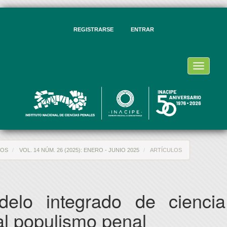
vegación
ncipal
ntenido
REGISTRARSE
ENTRAR
ncipal
rra
eral
Toggle
navigati
VOS
VOL. 14 NÚM. 26 (2025): ENERO - JUNIO 2025
ARTÍCULOS
elo integrado de ciencia
 al populismo penal