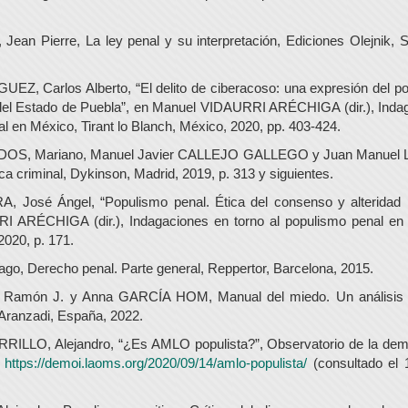
n Pierre, La ley penal y su interpretación, Ediciones Olejnik, S
, Carlos Alberto, “El delito de ciberacoso: una expresión del po
del Estado de Puebla”, en Manuel VIDAURRI ARÉCHIGA (dir.), Indag
l en México, Tirant lo Blanch, México, 2020, pp. 403-424.
S, Mariano, Manuel Javier CALLEJO GALLEGO y Juan Manuel
ca criminal, Dykinson, Madrid, 2019, p. 313 y siguientes.
José Ángel, “Populismo penal. Ética del consenso y alteridad pe
 ARÉCHIGA (dir.), Indagaciones en torno al populismo penal en M
2020, p. 171.
go, Derecho penal. Parte general, Reppertor, Barcelona, 2015.
amón J. y Anna GARCÍA HOM, Manual del miedo. Un análisis soc
l Aranzadi, España, 2022.
LLO, Alejandro, “¿Es AMLO populista?”, Observatorio de la demo
:
https://demoi.laoms.org/2020/09/14/amlo-populista/
(consultado el 