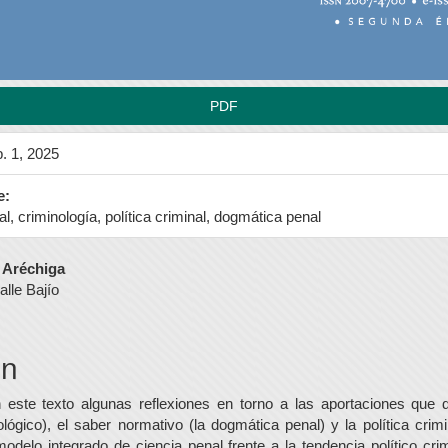
PDF
. 1, 2025
e:
l, criminología, política criminal, dogmática penal
do
 Aréchiga
lle Bajío
l
n
este texto algunas reflexiones en torno a las aportaciones que d
ológico), el saber normativo (la dogmática penal) y la política crim
modelo integrado de ciencia penal frente a la tendencia político cr