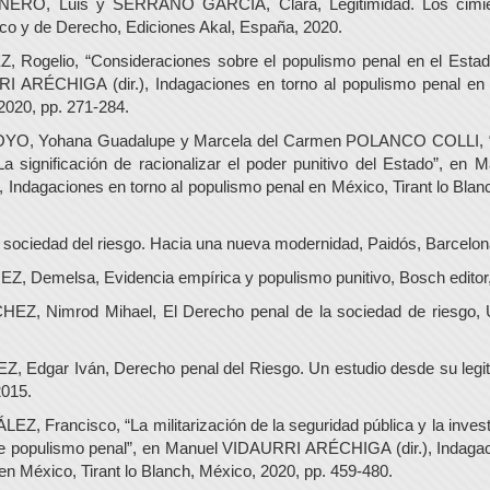
O, Luis y SERRANO GARCÍA, Clara, Legitimidad. Los cimien
ico y de Derecho, Ediciones Akal, España, 2020.
Rogelio, “Consideraciones sobre el populismo penal en el Estado
 ARÉCHIGA (dir.), Indagaciones en torno al populismo penal en M
2020, pp. 271-284.
, Yohana Guadalupe y Marcela del Carmen POLANCO COLLI, “E
a significación de racionalizar el poder punitivo del Estado”, e
 Indagaciones en torno al populismo penal en México, Tirant lo Blan
 sociedad del riesgo. Hacia una nueva modernidad, Paidós, Barcelon
 Demelsa, Evidencia empírica y populismo punitivo, Bosch editor
, Nimrod Mihael, El Derecho penal de la sociedad de riesgo, 
Edgar Iván, Derecho penal del Riesgo. Un estudio desde su legiti
2015.
 Francisco, “La militarización de la seguridad pública y la investig
e populismo penal”, en Manuel VIDAURRI ARÉCHIGA (dir.), Indagaci
en México, Tirant lo Blanch, México, 2020, pp. 459-480.