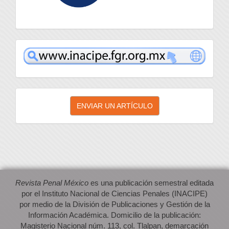
inacipe
Enviar
ENVIAR UN ARTÍCULO
un
artículo
Revista Penal México
es una publicación semestral editada
por el Instituto Nacional de Ciencias Penales (INACIPE)
por medio de la División de Publicaciones y Gestión de la
Información Académica. Domicilio de la publicación:
Magisterio Nacional núm. 113, col. Tlalpan, demarcación