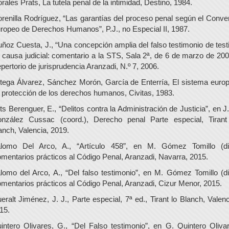
rales Prats, La tutela penal de la intimidad, Destino, 1984.
renilla Rodríguez, “Las garantías del proceso penal según el Conve
ropeo de Derechos Humanos”, P.J., no Especial II, 1987.
ñoz Cuesta, J., “Una concepción amplia del falso testimonio de test
 causa judicial: comentario a la STS, Sala 2ª, de 6 de marzo de 200
pertorio de jurisprudencia Aranzadi, N.º 7, 2006.
tega Álvarez, Sánchez Morón, García de Enterría, El sistema euro
 protección de los derechos humanos, Civitas, 1983.
ts Berenguer, E., “Delitos contra la Administración de Justicia”, en J.
nzález Cussac (coord.), Derecho penal Parte especial, Tirant
anch, Valencia, 2019.
lomo Del Arco, A., “Artículo 458”, en M. Gómez Tomillo (dir
mentarios prácticos al Código Penal, Aranzadi, Navarra, 2015.
lomo del Arco, A., “Del falso testimonio”, en M. Gómez Tomillo (dir
mentarios prácticos al Código Penal, Aranzadi, Cizur Menor, 2015.
eralt Jiménez, J. J., Parte especial, 7ª ed., Tirant lo Blanch, Valenc
15.
intero Olivares, G., “Del Falso testimonio”, en G. Quintero Oliva