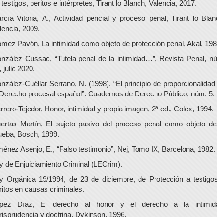
 testigos, peritos e intérpretes, Tirant lo Blanch, Valencia, 2017.
rcía Vitoria, A., Actividad pericial y proceso penal, Tirant lo Blan
lencia, 2009.
mez Pavón, La intimidad como objeto de protección penal, Akal, 198
nzález Cussac, “Tutela penal de la intimidad…”, Revista Penal, n
, julio 2020.
nzález-Cuéllar Serrano, N. (1998). “El principio de proporcionalidad
 Derecho procesal español”. Cuadernos de Derecho Público, núm. 5.
rrero-Tejedor, Honor, intimidad y propia imagen, 2ª ed., Colex, 1994.
ertas Martín, El sujeto pasivo del proceso penal como objeto de
ueba, Bosch, 1999.
ménez Asenjo, E., “Falso testimonio”, Nej, Tomo IX, Barcelona, 1982.
y de Enjuiciamiento Criminal (LECrim).
y Orgánica 19/1994, de 23 de diciembre, de Protección a testigo
ritos en causas criminales.
pez Díaz, El derecho al honor y el derecho a la intimid
risprudencia y doctrina, Dykinson, 1996.