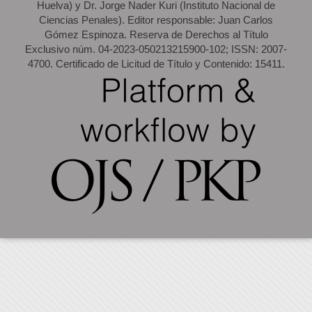
Huelva) y Dr. Jorge Nader Kuri (Instituto Nacional de
Ciencias Penales). Editor responsable: Juan Carlos
Gómez Espinoza. Reserva de Derechos al Título
Exclusivo núm. 04-2023-050213215900-102; ISSN: 2007-
4700. Certificado de Licitud de Título y Contenido: 15411.