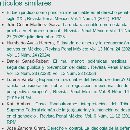
rtículos similares
El bien jurídico como principio irrenunciable en el derecho penal 
siglo XXI
,
Revista Penal México: Vol. 1 Núm. 1 (2011): RPM
Julio César Martínez-Garza,
La duda razonable como estándar
prueba en el proceso penal
,
Revista Penal México: Vol. 14 N
27 (2025): julio-diciembre 2025
Humberto Ayala Herrera,
El lavado de dinero y la recuperación
activos en México
,
Revista Penal México: Vol. 13 Núm. 24 (202
Vol. 13 Núm. 24 (2024)
Daniel Sansó-Rubert,
El mal menor: polémicas medidas
seguridad pública y prevención del delito
,
Revista Penal Méxi
Vol. 12 Núm. 23 (2023): Vol. 12 Núm. 23 (2023)
Lorena Varela,
¿Expansión irrazonable del lavado de dinero? 
rápida consideración sobre la regulación mexicana desde
perspectiva europea1
,
Revista Penal México: Vol. 8 Núm. 14
(2019): RPM
Kai Ambos,
Caso Rwabukombe: interpretación del Tribu
Supremo Federal alemán de la (co)autoría y la intención de destr
en el genocidio
,
Revista Penal México: Vol. 6 Núm. 11-12 (201
RPM
José Zamora Grant,
Derecho y control. La ideología de la defe