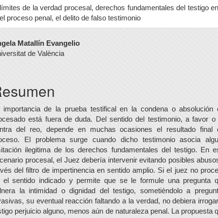
límites de la verdad procesal, derechos fundamentales del testigo e
el proceso penal, el delito de falso testimonio
ontenido
gela Matallín Evangelio
iversitat de València
rincipal
el
Resumen
rtículo
 importancia de la prueba testifical en la condena o absolución 
ocesado está fuera de duda. Del sentido del testimonio, a favor o
ntra del reo, depende en muchas ocasiones el resultado final 
oceso. El problema surge cuando dicho testimonio asocia alg
mitación ilegitima de los derechos fundamentales del testigo. En e
cenario procesal, el Juez debería intervenir evitando posibles abuso
avés del filtro de impertinencia en sentido amplio. Si el juez no proc
 el sentido indicado y permite que se le formule una pregunta 
lnera la intimidad o dignidad del testigo, sometiéndolo a pregun
vasivas, su eventual reacción faltando a la verdad, no debiera irrogar
stigo perjuicio alguno, menos aún de naturaleza penal. La propuesta 