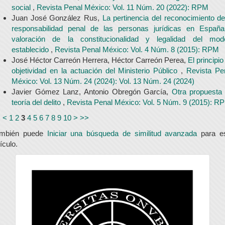
social
,
Revista Penal México: Vol. 11 Núm. 20 (2022): RPM
Juan José González Rus,
La pertinencia del reconocimiento de
responsabilidad penal de las personas jurídicas en Españ
valoración de la constitucionalidad y legalidad del mod
establecido
,
Revista Penal México: Vol. 4 Núm. 8 (2015): RPM
José Héctor Carreón Herrera, Héctor Carreón Perea,
El principio
objetividad en la actuación del Ministerio Público
,
Revista Pe
México: Vol. 13 Núm. 24 (2024): Vol. 13 Núm. 24 (2024)
Javier Gómez Lanz, Antonio Obregón García,
Otra propuesta
teoría del delito
,
Revista Penal México: Vol. 5 Núm. 9 (2015): R
<
<
1
2
3
4
5
6
7
8
9
10
>
>>
ambién puede
Iniciar una búsqueda de similitud avanzada
para e
tículo.
universidad