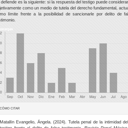
 defiende es la siguiente: si la respuesta del testigo puede considera
jetivamente como un medio de tutela del derecho fundamental, actu
mo límite frente a la posibilidad de sancionarle por delito de fa
stimonio.
escargas
etalles
CÓMO CITAR
el
rtículo
Matallín Evangelio, Ángela. (2024). Tutela penal de la intimidad de
testigo frente al delito de falso testimonio.
Revista Penal México