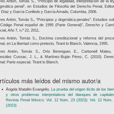
ves Antón, Tomás S., “Principio de legalidad, interpretación de la le
gmática penal”, en Estudios de Filosofía del Derecho Penal, Edito
 Díaz y García Conlledo y García Amado, Columbia, 2006.
ves Antón, Tomás S., “Principios y dogmática penales”. Estudios so
 Código Penal español de 1995 (Parte General)”, Derecho y Cam
cial, Año 7, n.º 22, 2011.
ves Antón, Tomás S., Doctrina constitucional y reforma del proc
nal, en La libertad como pretexto, Tirant lo Blanch, Valencia, 1995.
ves Antón, Tomás S., Orts Berenguer, E., Carbonell Mateu, 
nzález Cussac, J. L., & Martínez-Buján Pérez, C. (2010). Dere
nal: Parte especial. Tirant lo Blanch.
rtículos más leídos del mismo autor/a
Ángela Matallín Evangelio,
La prueba del origen ilícito de los bie
y otros problemas interpretativos del blanqueo de capital
Revista Penal México: Vol. 12 Núm. 23 (2023): Vol. 12 Núm.
(2023)