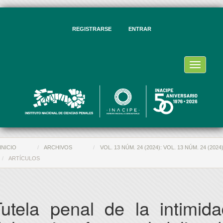
vegación
ncipal
ntenido
REGISTRARSE
ENTRAR
ncipal
rra
eral
Toggle
navigati
INICIO
ARCHIVOS
VOL. 13 NÚM. 24 (2024): VOL. 13 NÚM. 24 (2024
ARTÍCULOS
Tutela penal de la intimida