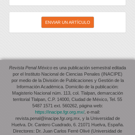
Enviar
ENVIAR UN ARTÍCULO
un
artículo
Revista Penal México
es una publicación semestral editada
por el Instituto Nacional de Ciencias Penales (INACIPE)
por medio de la División de Publicaciones y Gestión de la
Información Académica. Domicilio de la publicación:
Magisterio Nacional núm. 113, col. Tlalpan, demarcación
territorial Tlalpan, C.P. 14000, Ciudad de México, Tel. 55
5487 1571 ext. 560262, página web:
https://inacipe.fgr.org.mx/
, e-mail:
revista.penal@inacipe.fgr.org.mx, y la Universidad de
Huelva. Dr. Cantero Cuadrado, 6. 21071 Huelva, España.
Directores: Dr. Juan Carlos Ferré Olivé (Universidad de