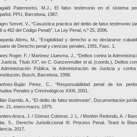
galdi Paternostro, M.J., El falso testimonio en el sistema pe
pañol, PPU, Barcelona, 1987.
gro Servet, V., “Casuística práctica del delito de falso testimonio (ar
8 a 462 del Código Penal)”, La Ley Penal, n.º 25, 2006.
queda Abreu, M., “Exigibilidad y derecho a no declararse culpabl
uario de Derecho penal y ciencias penales, 1991, Fasc. 1.
res Roger, F. / Martínez Lluesma, J., “Delitos contra la Administrac
 Justicia. Título XX”, en C. Ganzenmüller et al. (coords.), Delitos con
 Administración Pública, la Administración de Justicia y contra
nstitución, Bosch, Barcelona, 1998.
rtínez-Buján Pérez, C., “Responsabilidad penal de los perito
tudios Penales y Criminológicos XXIII, 2001.
llán Garrido, A., “El delito de falso testimonio”, Documentación jurídi
m. 21, enero-marzo, 1979.
ntero Aroca, J. / Gómez Colomer, J. L. / Montón Redondo, A. / Bar
llar, S., Derecho Jurisdiccional III. Proceso Penal, Tirant lo Blan
lencia, 2017.