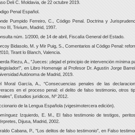
so Deli C. Moldavia, de 22 octubre 2019.
digo Penal Español.
nde Pumpido Ferreiro, C., Código Penal. Doctrina y Jurisprudenc
mo III, Trivium, Madrid, 1997.
nsulta núm. 1/2000, de 14 de abril, Fiscalía General del Estado.
rcoy Bidasolo, M. y Mir Puig, S., Comentarios al Código Penal: refo
2010, Tirant lo Blanch, Valencia.
erda Riezu, A., “Jueces: ¡dejad el principio de intervención mínima p
 legislador!”, en Libro Homenaje al Profesor Dr. Agustín Jorge Barrei
iversidad Autónoma de Madrid, 2019.
l Moral García, A., “Consecuencias penales de las declaracio
veraces en el proceso penal: el delito de falso testimonio, otros ti
nales”, Estudios jurídicos, Nº 2012.
ccionario de la Lengua Española (vigesimotercera edición).
mínguez Izquierdo, E. M., El falso testimonio de testigos, perito
térpretes, Dijusa, Madrid, 2002.
raldo Cabana, P., “Los delitos de falso testimonio”, en Falso testimo