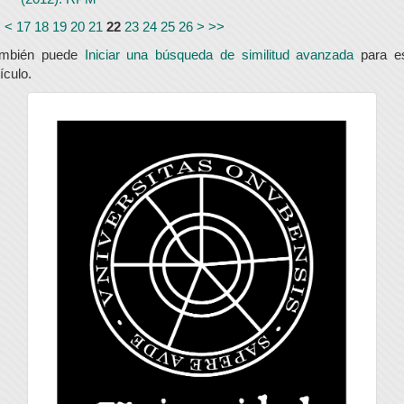
<
<
17
18
19
20
21
22
23
24
25
26
>
>>
ambién puede
Iniciar una búsqueda de similitud avanzada
para e
tículo.
universidad