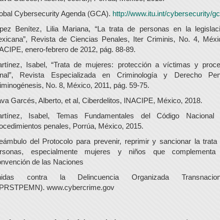
obal Cybersecurity Agenda (GCA).
http://www.itu.int/cybersecurity/gc
pez Benítez, Lilia Mariana, “La trata de personas en la legislac
xicana”, Revista de Ciencias Penales, Iter Criminis, No. 4, Méxi
ACIPE, enero-febrero de 2012, pág. 88-89.
rtínez, Isabel, “Trata de mujeres: protección a víctimas y proc
nal”, Revista Especializada en Criminología y Derecho Pen
iminogénesis, No. 8, México, 2011, pág. 59-75.
va Garcés, Alberto, et al, Ciberdelitos, INACIPE, México, 2018.
rtínez, Isabel, Temas Fundamentales del Código Nacional
ocedimientos penales, Porrúa, México, 2015.
eámbulo del Protocolo para prevenir, reprimir y sancionar la trata
rsonas, especialmente mujeres y niños que complementa
nvención de las Naciones
nidas contra la Delincuencia Organizada Transnaciona
PRSTPEMN). www.cybercrime.gov