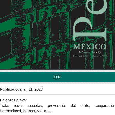
rra
teral
l
tículo
PDF
Publicado:
mar. 11, 2018
Palabras clave:
Trata, redes sociales, prevención del delito, cooperació
internacional, internet, víctimas.