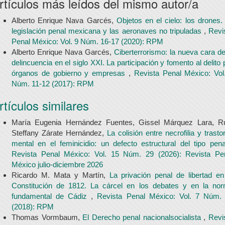
rtículos más leídos del mismo autor/a
Alberto Enrique Nava Garcés,
Objetos en el cielo: los drones.
legislación penal mexicana y las aeronaves no tripuladas
,
Revi
Penal México: Vol. 9 Núm. 16-17 (2020): RPM
Alberto Enrique Nava Garcés,
Ciberterrorismo: la nueva cara de
delincuencia en el siglo XXI. La participación y fomento al delito 
órganos de gobierno y empresas
,
Revista Penal México: Vol
Núm. 11-12 (2017): RPM
rtículos similares
María Eugenia Hernández Fuentes, Gissel Márquez Lara, R
Steffany Zárate Hernández,
La colisión entre necrofilia y trasto
mental en el feminicidio: un defecto estructural del tipo pen
Revista Penal México: Vol. 15 Núm. 29 (2026): Revista Pe
México julio-diciembre 2026
Ricardo M. Mata y Martín,
La privación penal de libertad en
Constitución de 1812. La cárcel en los debates y en la no
fundamental de Cádiz
,
Revista Penal México: Vol. 7 Núm.
(2018): RPM
Thomas Vormbaum,
El Derecho penal nacionalsocialista
,
Revi