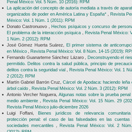
Penal México: Vol. 5 Núm. 10 (2016): RPM
La aplicación del concepto de autoría mediata a través de apara
organizados de poder en América Latina y España*
,
Revista Pe
México: Vol. 1 Núm. 1 (2011): RPM
Donato Castronuovo ,
Hechos psíquicos y concurso de person
El problema de la interacción psíquica
,
Revista Penal México: V
1 Núm. 2 (2012): RPM
José Gómez Huerta Suárez,
El primer sistema de anticorrupc
en México
,
Revista Penal México: Vol. 8 Núm. 14-15 (2019): R
Fernando Guanarteme Sánchez Lázaro ,
Deconstruyendo el rie
permitido. Delitos contra la salud pública, principio de precauci
delitos contra la seguridad vial
,
Revista Penal México: Vol. 1 N
2 (2012): RPM
Martín Gabriel Barrón Cruz,
Cárcel de Apodaca: haciendo leña 
árbol caído
,
Revista Penal México: Vol. 2 Núm. 3 (2012): RPM
Antonio Vercher Noguera,
Algunas notas sobre la prueba penal
medio ambiente
,
Revista Penal México: Vol. 15 Núm. 29 (202
Revista Penal México julio-diciembre 2026
Luigi Foffani,
Bienes jurídicos de relevancia comunitari
protección penal: el caso de las falsedades en las cuentas
sociedades mercantiles
,
Revista Penal México: Vol. 2 Núm
(2012): RPM