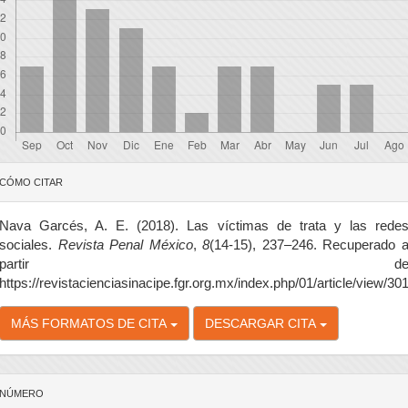
etalles
CÓMO CITAR
el
rtículo
Nava Garcés, A. E. (2018). Las víctimas de trata y las rede
sociales.
Revista Penal México
,
8
(14-15), 237–246. Recuperado 
partir d
https://revistacienciasinacipe.fgr.org.mx/index.php/01/article/view/30
MÁS FORMATOS DE CITA
DESCARGAR CITA
NÚMERO