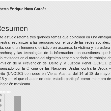
ontenido
berto Enrique Nava Garcés
rincipal
el
Resumen
rtículo
te estudio retoma tres grandes temas que coinciden en una amalg
niestra: esclavizar a las personas con el uso de las redes sociales.
ata, como un fenómeno delictivo en ascenso; la víctima y su esfera
rechos; y las tecnologías de la información son cuestiones que 
do revisadas en el marco del vigésimo séptimo período de trabajos de
misión de la Prevención del Delito y la Justicia Penal (CCPCJ, 2
ganizado por la Oficina de las Naciones Unidas contra la Droga y
lito (UNODC) con sede en Viena, Austria, del 14 al 18 de mayo
18 y en el que el autor de este estudio participó como miembro de
legación mexicana.
escargas