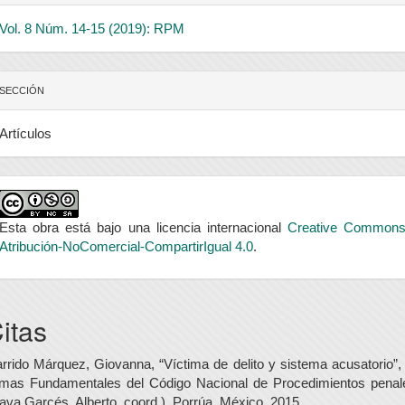
Vol. 8 Núm. 14-15 (2019): RPM
SECCIÓN
Artículos
Esta obra está bajo una licencia internacional
Creative Common
Atribución-NoComercial-CompartirIgual 4.0
.
itas
rrido Márquez, Giovanna, “Víctima de delito y sistema acusatorio”,
mas Fundamentales del Código Nacional de Procedimientos penal
ava Garcés, Alberto, coord.), Porrúa, México, 2015.