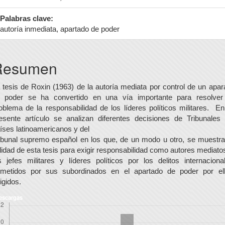
Palabras clave:
autoría inmediata, apartado de poder
ontenido
Resumen
rincipal
el
 tesis de Roxin (1963) de la autoría mediata por control de un apar
 poder se ha convertido en una vía importante para resolver
rtículo
oblema de la responsabilidad de los líderes políticos militares. En
esente artículo se analizan diferentes decisiones de Tribunales
íses latinoamericanos y del
ibunal supremo español en los que, de un modo u otro, se muestra
ilidad de esta tesis para exigir responsabilidad como autores mediato
s jefes militares y líderes políticos por los delitos internaciona
metidos por sus subordinados en el apartado de poder por el
rigidos.
escargas