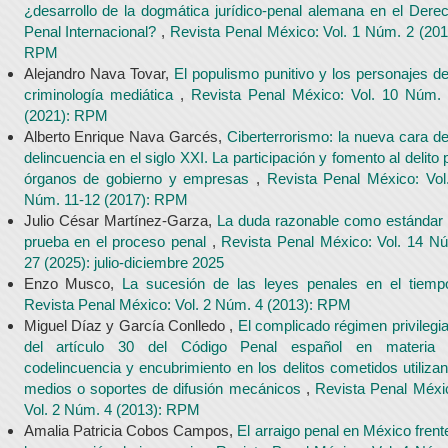
¿desarrollo de la dogmática jurídico-penal alemana en el Dere
Penal Internacional?
,
Revista Penal México: Vol. 1 Núm. 2 (201
RPM
Alejandro Nava Tovar,
El populismo punitivo y los personajes de
criminología mediática
,
Revista Penal México: Vol. 10 Núm.
(2021): RPM
Alberto Enrique Nava Garcés,
Ciberterrorismo: la nueva cara de
delincuencia en el siglo XXI. La participación y fomento al delito 
órganos de gobierno y empresas
,
Revista Penal México: Vol
Núm. 11-12 (2017): RPM
Julio César Martínez-Garza,
La duda razonable como estándar
prueba en el proceso penal
,
Revista Penal México: Vol. 14 N
27 (2025): julio-diciembre 2025
Enzo Musco,
La sucesión de las leyes penales en el tiem
Revista Penal México: Vol. 2 Núm. 4 (2013): RPM
Miguel Díaz y García Conlledo ,
El complicado régimen privilegi
del artículo 30 del Código Penal español en materia
codelincuencia y encubrimiento en los delitos cometidos utiliza
medios o soportes de difusión mecánicos
,
Revista Penal Méxi
Vol. 2 Núm. 4 (2013): RPM
Amalia Patricia Cobos Campos,
El arraigo penal en México frent