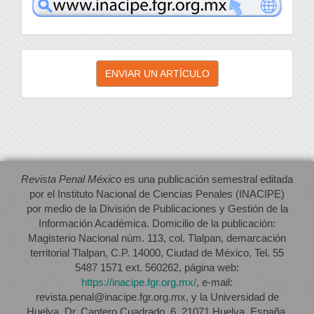
inacipe
Enviar
ENVIAR UN ARTÍCULO
un
artículo
Revista Penal México
es una publicación semestral editada
por el Instituto Nacional de Ciencias Penales (INACIPE)
por medio de la División de Publicaciones y Gestión de la
Información Académica. Domicilio de la publicación:
Magisterio Nacional núm. 113, col. Tlalpan, demarcación
territorial Tlalpan, C.P. 14000, Ciudad de México, Tel. 55
5487 1571 ext. 560262, página web:
https://inacipe.fgr.org.mx/
, e-mail:
revista.penal@inacipe.fgr.org.mx, y la Universidad de
Huelva. Dr. Cantero Cuadrado, 6. 21071 Huelva, España.