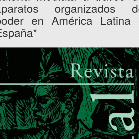
aparatos organizados d
poder en América Latina 
España*