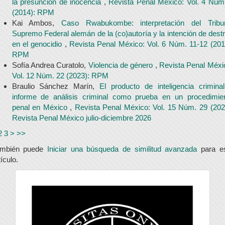
la presunción de inocencia
,
Revista Penal México: Vol. 4 Núm
(2014): RPM
Kai Ambos,
Caso Rwabukombe: interpretación del Tribu
Supremo Federal alemán de la (co)autoría y la intención de destr
en el genocidio
,
Revista Penal México: Vol. 6 Núm. 11-12 (201
RPM
Sofía Andrea Curatolo,
Violencia de género
,
Revista Penal Méxi
Vol. 12 Núm. 22 (2023): RPM
Braulio Sánchez Marín,
El producto de inteligencia crimina
informe de análisis criminal como prueba en un procedimie
penal en México
,
Revista Penal México: Vol. 15 Núm. 29 (202
Revista Penal México julio-diciembre 2026
2
3
>
>>
ambién puede
Iniciar una búsqueda de similitud avanzada
para e
tículo.
universidad