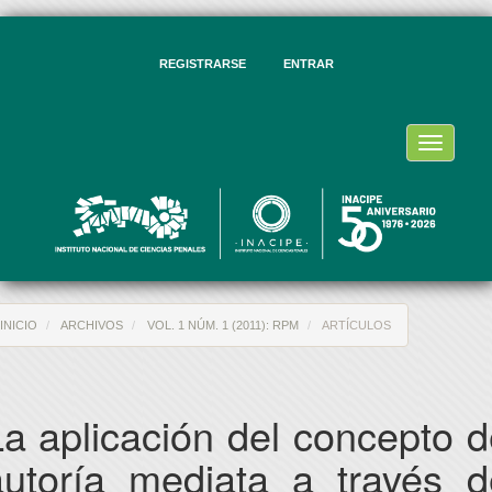
vegación
ncipal
ntenido
REGISTRARSE
ENTRAR
ncipal
rra
eral
Toggle
navigati
INICIO
ARCHIVOS
VOL. 1 NÚM. 1 (2011): RPM
ARTÍCULOS
La aplicación del concepto d
autoría mediata a través d