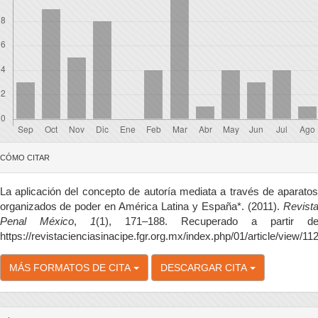
etalles
CÓMO CITAR
el
rtículo
La aplicación del concepto de autoría mediata a través de aparato
organizados de poder en América Latina y España*. (2011).
Revist
Penal México
,
1
(1), 171–188. Recuperado a partir d
https://revistacienciasinacipe.fgr.org.mx/index.php/01/article/view/11
MÁS FORMATOS DE CITA
DESCARGAR CITA