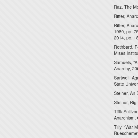
Raz, The Mo
Ritter, Anar
Ritter, Anar
1980, pp. 75
2014, pp. 1
Rothbard, Fo
Mises Instit
Samuels, “A
Anarchy, 20
Sartwell, Ag
State Univer
Steiner, An 
Steiner, Rig
Tifft/ Sulli
Anarchism, 
Tilly, “War
Rueschemeye