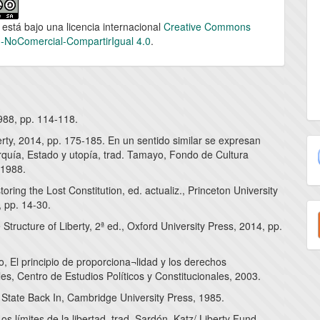
 está bajo una licencia internacional
Creative Commons
n-NoComercial-CompartirIgual 4.0
.
988, pp. 114-118.
erty, 2014, pp. 175-185. En un sentido similar se expresan
rquía, Estado y utopía, trad. Tamayo, Fondo de Cultura
 1988.
toring the Lost Constitution, ed. actualiz., Princeton University
E
, pp. 14-30.
 Structure of Liberty, 2ª ed., Oxford University Press, 2014, pp.
u
a
o, El principio de proporciona¬lidad y los derechos
s, Centro de Estudios Políticos y Constitucionales, 2003.
 State Back In, Cambridge University Press, 1985.
s límites de la libertad, trad. Sardón, Katz/ Liberty Fund,