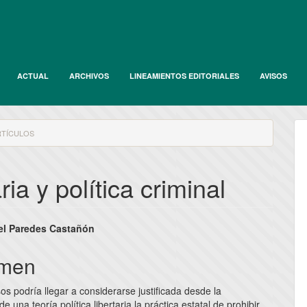
ACTUAL
ARCHIVOS
LINEAMIENTOS EDITORIALES
AVISOS
TÍCULOS
ria y política criminal
nido
l Paredes Castañón
pal
men
s podría llegar a considerarse justificada desde la
lo
e una teoría política libertaria la práctica estatal de prohibir