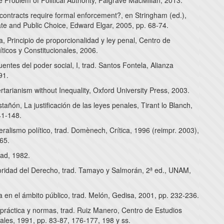
Problem of Political Authority, Palgrave MacMillan, 2013.
contracts require formal enforcement?, en Stringham (ed.),
ate and Public Choice, Edward Elgar, 2005, pp. 68-74.
 Principio de proporcionalidad y ley penal, Centro de
íticos y Constitucionales, 2006.
entes del poder social, I, trad. Santos Fontela, Alianza
91.
rtarianism without Inequality, Oxford University Press, 2003.
añón, La justificación de las leyes penales, Tirant lo Blanch,
41-148.
beralismo político, trad. Domènech, Crítica, 1996 (reimpr. 2003),
65.
dad, 1982.
oridad del Derecho, trad. Tamayo y Salmorán, 2ª ed., UNAM,
a en el ámbito público, trad. Melón, Gedisa, 2001, pp. 232-236.
práctica y normas, trad. Ruiz Manero, Centro de Estudios
ales, 1991, pp. 83-87, 176-177, 198 y ss.