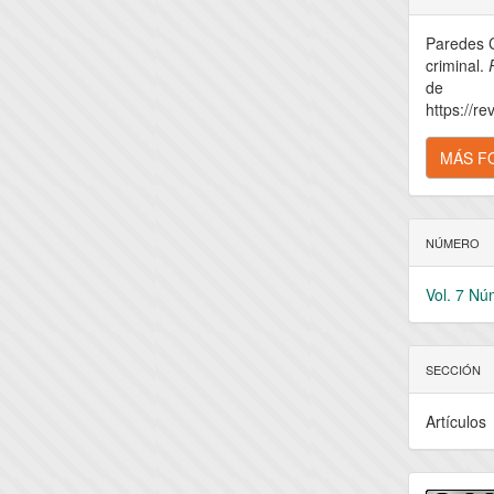
del
Paredes Ca
artícu
criminal.
de
https://re
MÁS F
NÚMERO
Vol. 7 Nú
SECCIÓN
Artículos