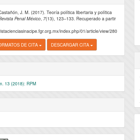
stañón, J. M. (2017). Teoría política libertaria y política
lo
Revista Penal México
,
7
(13), 123–133. Recuperado a partir
vistacienciasinacipe.fgr.org.mx/index.php/01/article/view/280
ORMATOS DE CITA
DESCARGAR CITA
m. 13 (2018): RPM