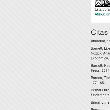
Esta obra
Atribució
Citas
Anarquía, 1
Barnett, Lib
Nozick, Ana
Económica,
Barnett, Res
Press, 2014
Barnett, The
177-185.
Bernal Pulid
fundamentale
Bringing the
Buchanan, Lo