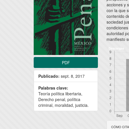
acciones y s
con la que s
contenido de
sociedad ju
condiciones 
autoridad po
manifiesto s
Descargas
PDF
Publicado:
sept. 8, 2017
Palabras clave:
Teoría política libertaria,
Derecho penal, política
criminal, moralidad, justicia.
Detal
CÓMO CIT