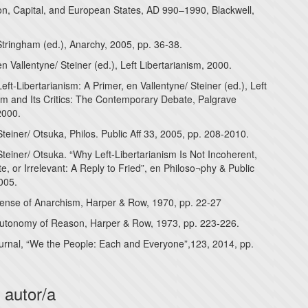
ion, Capital, and European States, AD 990–1990, Blackwell,
Stringham (ed.), Anarchy, 2005, pp. 36-38.
en Vallentyne/ Steiner (ed.), Left Libertarianism, 2000.
Left-Libertarianism: A Primer, en Vallentyne/ Steiner (ed.), Left
ism and Its Critics: The Contemporary Debate, Palgrave
2000.
Steiner/ Otsuka, Philos. Public Aff 33, 2005, pp. 208-2010.
Steiner/ Otsuka. “Why Left-Libertarianism Is Not Incoherent,
e, or Irrelevant: A Reply to Fried”, en Philoso¬phy & Public
2005.
efense of Anarchism, Harper & Row, 1970, pp. 22-27
Autonomy of Reason, Harper & Row, 1973, pp. 223-226.
urnal, “We the People: Each and Everyone”,123, 2014, pp.
 autor/a