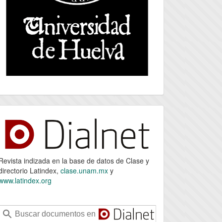
index
Revista indizada en la base de datos de Clase y
directorio Latindex,
clase.unam.mx
y
www.latindex.org