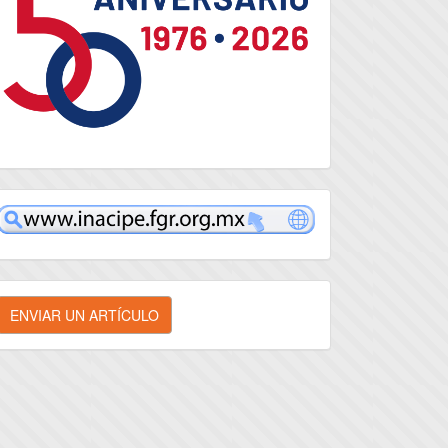
inacipe
nviar
ENVIAR UN ARTÍCULO
n
rtículo