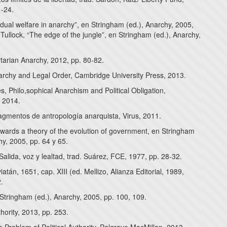
1-24.
idual welfare in anarchy”, en Stringham (ed.), Anarchy, 2005,
 Tullock, “The edge of the jungle”, en Stringham (ed.), Anarchy,
tarian Anarchy, 2012, pp. 80-82.
narchy and Legal Order, Cambridge University Press, 2013.
 Philo,sophical Anarchism and Political Obligation,
 2014.
agmentos de antropología anarquista, Virus, 2011.
wards a theory of the evolution of government, en Stringham
hy, 2005, pp. 64 y 65.
alida, voz y lealtad, trad. Suárez, FCE, 1977, pp. 28-32.
atán, 1651, cap. XIII (ed. Mellizo, Alianza Editorial, 1989,
.
Stringham (ed.), Anarchy, 2005, pp. 100, 109.
ority, 2013, pp. 253.