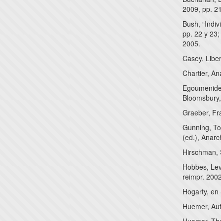
2009, pp. 2
Bush, “Indiv
pp. 22 y 23;
2005.
Casey, Liber
Chartier, A
Egoumenides,
Bloomsbury,
Graeber, Fr
Gunning, To
(ed.), Anarc
Hirschman, S
Hobbes, Levi
reimpr. 2002
Hogarty, en 
Huemer, Auth