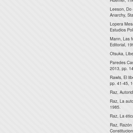
Huemer, The 
Leeson, Do 
Anarchy, St
Lopera Mesa,
Estudios Pol
Mann, Las fu
Editorial, 19
Otsuka, Libe
Paredes Cast
2013, pp. 1
Rawls, El li
pp. 41-45, 1
Raz, Autori
Raz, La aut
1985.
Raz, La étic
Raz, Razón 
Constitucion