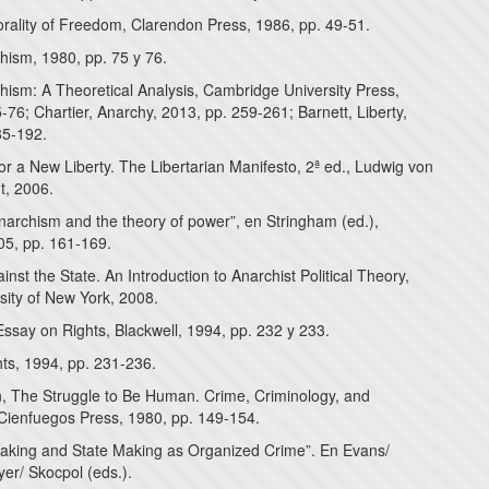
rality of Freedom, Clarendon Press, 1986, pp. 49-51.
chism, 1980, pp. 75 y 76.
chism: A Theoretical Analysis, Cambridge University Press,
-76; Chartier, Anarchy, 2013, pp. 259-261; Barnett, Liberty,
85-192.
r a New Liberty. The Libertarian Manifesto, 2ª ed., Ludwig von
ut, 2006.
narchism and the theory of power”, en Stringham (ed.),
05, pp. 161-169.
ainst the State. An Introduction to Anarchist Political Theory,
sity of New York, 2008.
Essay on Rights, Blackwell, 1994, pp. 232 y 233.
hts, 1994, pp. 231-236.
van, The Struggle to Be Human. Crime, Criminology, and
Cienfuegos Press, 1980, pp. 149-154.
 Making and State Making as Organized Crime”. En Evans/
r/ Skocpol (eds.).